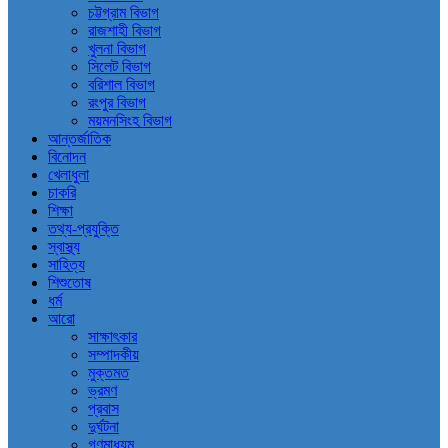
চট্টগ্রাম বিভাগ
রাজশাহী বিভাগ
খুলনা বিভাগ
সিলেট বিভাগ
বরিশাল বিভাগ
রংপুর বিভাগ
ময়মনসিংহ বিভাগ
আন্তর্জাতিক
বিনোদন
খেলাধুলা
চাকরি
শিক্ষা
তথ্য-প্রযুক্তি
স্বাস্থ্য
সাহিত্য
শিশুতোষ
ধর্ম
আরো
সাক্ষাৎকার
সম্পাদকীয়
মুক্তমত
ভ্রমণ
প্রবাস
দুর্ঘটনা
গণমাধ্যম