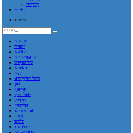
অন্যান্য
সব খবর
অন্যান্য
অন্যান্য
অপরাধ
অর্থনীতি
আইন-আদালত
আন্তর্জাতিক
আবহাওয়া
আরো
এক্সক্লুসিভ নিউজ
কৃষি
ক্যাম্পাস
খুলনা বিভাগ
খেলাধুলা
গণমাধ্যম
চট্টগ্রাম বিভাগ
চাকরি
জাতীয়
ঢাকা বিভাগ
তথ্য-প্রযুক্তি