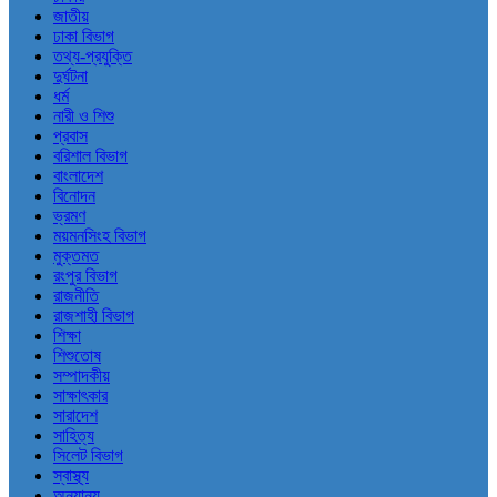
জাতীয়
ঢাকা বিভাগ
তথ্য-প্রযুক্তি
দুর্ঘটনা
ধর্ম
নারী ও শিশু
প্রবাস
বরিশাল বিভাগ
বাংলাদেশ
বিনোদন
ভ্রমণ
ময়মনসিংহ বিভাগ
মুক্তমত
রংপুর বিভাগ
রাজনীতি
রাজশাহী বিভাগ
শিক্ষা
শিশুতোষ
সম্পাদকীয়
সাক্ষাৎকার
সারাদেশ
সাহিত্য
সিলেট বিভাগ
স্বাস্থ্য
অন্যান্য