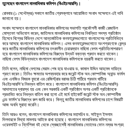
তুলেছেন বাংলাদেশ মানবাধিকার কমিশন (বিএইচআরসি)।
রোববার (১ সেপ্টেম্বর) সকালে জাতীয় প্রেসক্লাবে আয়োজিত সংবাদ সম্মেলনে এই দাবি
জানানো হয়।
সংবাদ সম্মেলনে বাংলাদেশ মানবাধিকার কমিশনের সভাপতি প্রকৌশলী কাজী রেজাউল
মোস্তফা অভিযোগ করেন, জাতিসংঘ মানবাধিকার কমিশনের নিবন্ধিত সদস্য প্রতিষ্ঠান
হিসেবে বিশ্বের বিভিন্ন দেশে আন্তর্জাতিক কনফারেন্সগুলোতে বাংলাদেশের প্রতিনিধিত্ব
করে আসছে বাংলাদেশ মানবাধিকার কমিশন। এসব কনফারেন্সগুলোতে অংশগ্রহণকে কেন্দ্র
করে জাতীয় মানবাধিকার কমিশনের তৎকালীন চেয়ারম্যান নাছিমা বেগম প্রতিহিংসাপরায়ণ
হয়ে বাংলাদেশ মানবাধিকার কমিশনের বিরুদ্ধে উদ্ভট বক্তব্য প্রদান করতে থাকেন।
নাছিমা বেগম বিভিন্নভাবে বাংলাদেশ মানবাধিকার কমিশনকে হয়রানী করতে থাকেন।
তিনি বলেন, নাছিমা বেগমের মেয়াদ শেষ হয়ে যাওয়ায় ড. কামাল উদ্দিন আহমেদ দায়িত্ব
গ্রহণ করেন। তিনিও ক্ষমতার অপব্যবহার করে জয়েন্ট স্টক অব কোম্পানিজ অ্যান্ড ফার্মস
এবং এনজিও বিষয়ক ব্যুরো এর রেজিস্ট্রার বরাবর চিঠি পাঠিয়ে প্রভাব খাটিয়ে
বিএইচআরসি’র নিবন্ধন বাতিল করে। বাংলাদেশ মানবাধিকার কমিশন (বিএইচআরসি)
আদালতের দ্বারস্থ হয় এবং কেন সরকারি একটি প্রতিষ্ঠান অপর একটি প্রতিষ্ঠানকে
প্রভাবিত করে নিবন্ধন বাতিল করা হলো এই মর্মে হাইকোর্ট জয়েন্ট স্টক অব কোম্পানীজ
এন্ড ফার্মস’র বিরুদ্ধে রুল জারি করে। কিন্তু জাতীয় মানবাধিকার কমিশনের চাপে বিষয়টি
আজ অবধি সুরাহা করেনি।
তিনি আরও বলেন, বাংলাদেশ মানবাধিকার কমিশনের মহাসচিব ড. সাইফুল ইসলাম
দিলদারকে মিথ্যা মামলায় আটকে রাখা হয়েছে। বাংলাদেশ মানবাধিকার কমিশনের
ওয়েবসাইট ও নির্দেশিকা বই থেকে স্বেচ্ছাসেবী মানবাধিকার নেতাদের ফোন নম্বর সংগ্রহ