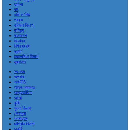
দুর্ঘটনা
ধর্ম
নারী ও শিশু
প্রবাস
বরিশাল বিভাগ
বাণিজ্য
বাংলাদেশ
বিনোদন
বিশ্ব সংবাদ
ভ্রমণ
ময়মনসিংহ বিভাগ
মুক্তমত
সব খবর
অপরাধ
অর্থনীতি
আইন-আদালত
আন্তর্জাতিক
আরো
কৃষি
খুলনা বিভাগ
খেলাধুলা
গণমাধ্যম
চট্টগ্রাম বিভাগ
চাকরি