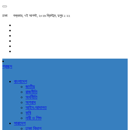
ঢাকা
শুক্রবার, ৭ই আগস্ট, ২০২৬ খ্রিস্টাব্দ, দুপুর ১:২২
প্রচ্ছদ
বাংলাদেশ
জাতীয়
রাজনীতি
অর্থনীতি
অপরাধ
আইন-আদালত
কৃষি
নারী ও শিশু
সারাদেশ
ঢাকা বিভাগ