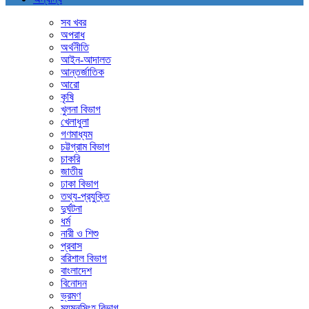
সব খবর
অপরাধ
অর্থনীতি
আইন-আদালত
আন্তর্জাতিক
আরো
কৃষি
খুলনা বিভাগ
খেলাধুলা
গণমাধ্যম
চট্টগ্রাম বিভাগ
চাকরি
জাতীয়
ঢাকা বিভাগ
তথ্য-প্রযুক্তি
দুর্ঘটনা
ধর্ম
নারী ও শিশু
প্রবাস
বরিশাল বিভাগ
বাংলাদেশ
বিনোদন
ভ্রমণ
ময়মনসিংহ বিভাগ