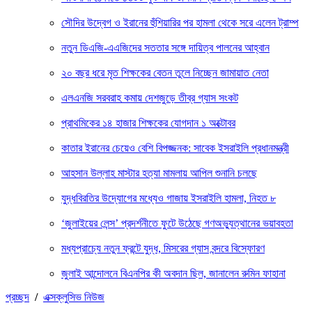
সৌদির উদ্বেগ ও ইরানের হুঁশিয়ারির পর হামলা থেকে সরে এলেন ট্রাম্প
নতুন ডিএজি-এএজিদের সততার সঙ্গে দায়িত্ব পালনের আহ্বান
২০ বছর ধরে মৃত শিক্ষকের বেতন তুলে নিচ্ছেন জামায়াত নেতা
এলএনজি সরবরাহ কমায় দেশজুড়ে তীব্র গ্যাস সংকট
প্রাথমিকের ১৪ হাজার শিক্ষকের যোগদান ১ অক্টোবর
কাতার ইরানের চেয়েও বেশি বিপজ্জনক: সাবেক ইসরাইলি প্রধানমন্ত্রী
আহসান উল্লাহ মাস্টার হত্যা মামলায় আপিল শুনানি চলছে
যুদ্ধবিরতির উদ্যোগের মধ্যেও গাজায় ইসরাইলি হামলা, নিহত ৮
‘জুলাইয়ের লেন্স’ প্রদর্শনীতে ফুটে উঠেছে গণঅভ্যুত্থানের ভয়াবহতা
মধ্যপ্রাচ্যে নতুন ফ্রন্টে যুদ্ধ, মিসরের গ্যাস বন্দরে বিস্ফোরণ
জুলাই আন্দোলনে বিএনপির কী অবদান ছিল, জানালেন রুমিন ফাহানা
প্রচ্ছদ
/
এক্সক্লুসিভ নিউজ