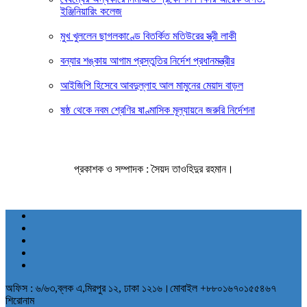
ইঞ্জিনিয়ারিং কলেজ
মুখ খুললেন ছাগলকাণ্ডে বিতর্কিত মতিউরের স্ত্রী লাকী
বন্যার শঙ্কায় আগাম প্রস্তুতির নির্দেশ প্রধানমন্ত্রীর
আইজিপি হিসেবে আবদুল্লাহ আল মামুনের মেয়াদ বাড়ল
ষষ্ঠ থেকে নবম শ্রেণির ষাণ্মাসিক মূল্যায়নে জরুরি নির্দেশনা
প্রকাশক ও সম্পাদক : সৈয়দ তাওহিদুর রহমান।
অফিস : ৬/৬৩,ব্লক এ,মিরপুর ১২, ঢাকা ১২১৬।মোবাইল +৮৮০১৬৭০১৫৫৪৬৭
শিরোনাম