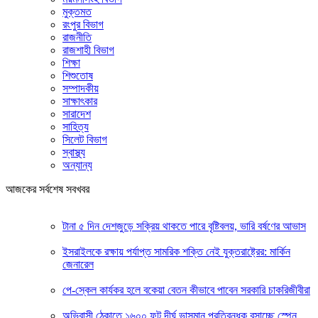
মুক্তমত
রংপুর বিভাগ
রাজনীতি
রাজশাহী বিভাগ
শিক্ষা
শিশুতোষ
সম্পাদকীয়
সাক্ষাৎকার
সারাদেশ
সাহিত্য
সিলেট বিভাগ
স্বাস্থ্য
অন্যান্য
আজকের সর্বশেষ সবখবর
টানা ৫ দিন দেশজুড়ে সক্রিয় থাকতে পারে বৃষ্টিবলয়, ভারি বর্ষণের আভাস
ইসরাইলকে রক্ষায় পর্যাপ্ত সামরিক শক্তি নেই যুক্তরাষ্ট্রের: মার্কিন
জেনারেল
পে-স্কেল কার্যকর হলে বকেয়া বেতন কীভাবে পাবেন সরকারি চাকরিজীবীরা
অভিবাসী ঠেকাতে ১৬০০ ফুট দীর্ঘ ভাসমান প্রতিবন্ধক বসাচ্ছে স্পেন