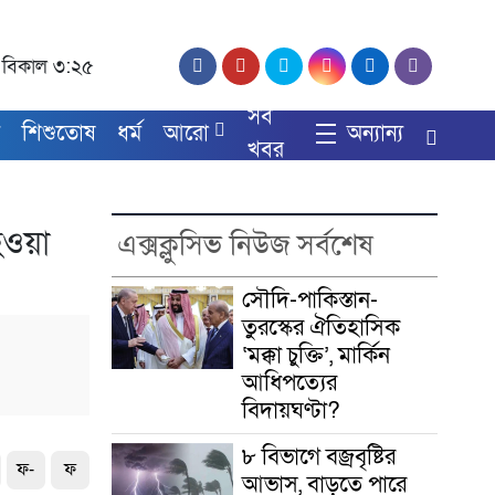
দ, বিকাল ৩:২৫
সব
য
শিশুতোষ
ধর্ম
আরো
অন্যান্য
খবর
হওয়া
এক্সক্লুসিভ নিউজ সর্বশেষ
সৌদি-পাকিস্তান-
তুরস্কের ঐতিহাসিক
‘মক্কা চুক্তি’, মার্কিন
আধিপত্যের
বিদায়ঘণ্টা?
৮ বিভাগে বজ্রবৃষ্টির
ফ-
ফ
আভাস, বাড়তে পারে