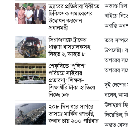
ড্যাবের প্রতিষ্ঠাবার্ষিকীতে
অভ্যস্ত ছি
চিকিৎসক সমাবেশের
খাইয়ে নিত
উদ্বোধন করলেন
অস্বস্তি অব
প্রধানমন্ত্রী
সিরাজগঞ্জে ট্রাকের
তবে সম্পর্
ধাক্কায় বাসচালকসহ
উপদেষ্টা।
নিহত ২, আহত ৮
অপরের সঙ্
শেকৃবিতে ‘পুলিশ’
অপরের সঙ্
পরিচয়ে সাইবার
প্রতারণা: শিক্ষক-
দুই দেশের ম
শিক্ষার্থীর টাকা হাতিয়ে
নিচ্ছে চক্র
বলেন, আমাদে
উদাহরণ হিস
২০৮ দিন ধরে সাগরে
ভাসছে মার্কিন রণতরি,
দিয়েছিল, 
জবাব চায় ২০০ পরিবার
অন্তত বেস