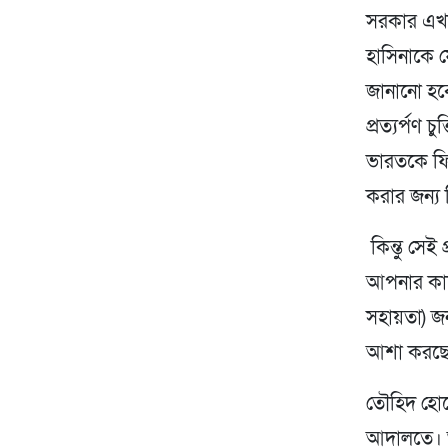
সরকার এখন
হাসিনাকে ফ
জানানো হব
প্রত্যর্পণ
ভারতকে ফি
করার জন্য 
কিন্তু সেই 
আপনার কাছ
সহায়তা) জন
আশা করছ
তৌহিদ হোসে
আদালতে। আ