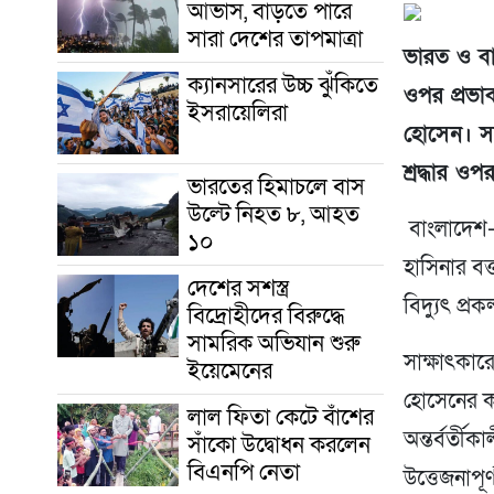
আভাস, বাড়তে পারে
সারা দেশের তাপমাত্রা
ভারত ও বা
ক্যানসারের উচ্চ ঝুঁকিতে
ওপর প্রভা
ইসরায়েলিরা
হোসেন। সম্
শ্রদ্ধার 
ভারতের হিমাচলে বাস
উল্টে নিহত ৮, আহত
বাংলাদেশ– 
১০
হাসিনার বক্
দেশের সশস্ত্র
বিদ্যুৎ প্র
বিদ্রোহীদের বিরুদ্ধে
সামরিক অভিযান শুরু
সাক্ষাৎকার
ইয়েমেনের
হোসেনের কা
লাল ফিতা কেটে বাঁশের
অন্তর্বর্ত
সাঁকো উদ্বোধন করলেন
বিএনপি নেতা
উত্তেজনাপূ