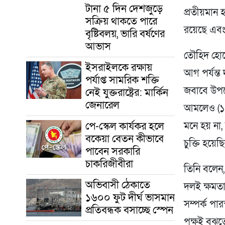
টানা ৫ দিন দেশজুড়ে
প্রতীয়মান
সক্রিয় থাকতে পারে
রয়েছে এবং
বৃষ্টিবলয়, ভারি বর্ষণের
আভাস
তৌহিদ হোস
ইসরাইলকে রক্ষায়
আগ পর্যন্ত
পর্যাপ্ত সামরিক শক্তি
জবাবে উপদ
নেই যুক্তরাষ্ট্রের: মার্কিন
জেনারেল
আমলেও (১৯৯
পে-স্কেল কার্যকর হলে
মনে হয় না
বকেয়া বেতন কীভাবে
চুক্তি হয়ে
পাবেন সরকারি
চাকরিজীবীরা
তিনি বলেন,
অভিবাসী ঠেকাতে
দলই ক্ষমত
১৬০০ ফুট দীর্ঘ ভাসমান
সম্পর্ক পার
প্রতিবন্ধক বসাচ্ছে স্পেন
পক্ষই বুঝত