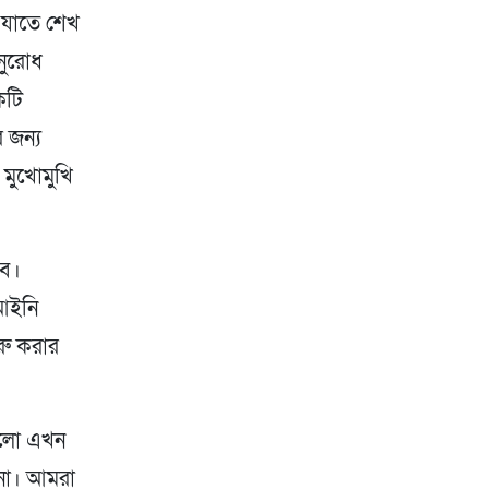
 যাতে শেখ
নুরোধ
কটি
 জন্য
 মুখোমুখি
বে।
 আইনি
ুরু করার
গুলো এখন
 না। আমরা