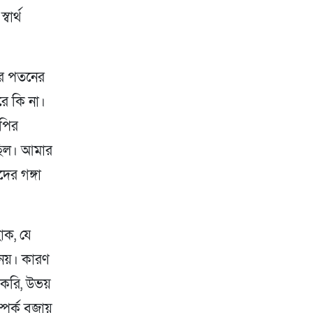
ার্থ
ের পতনের
রে কি না।
নপির
েছিল। আমার
ের গঙ্গা
োক, যে
 নয়। কারণ
স করি, উভয়
্পর্ক বজায়