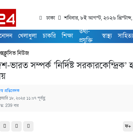
ঢাকা
শনিবার, ৮ই আগস্ট, ২০২৬ খ্রিস্টাব্
তথ্য-
িনোদন
খেলাধুলা
চাকরি
শিক্ষা
স্বাস্থ্য
সাহিত্
প্রযুক্তি
্সক্লুসিভ নিউজ
শ-ভারত সম্পর্ক ‘নির্দিষ্ট সরকারকেন্দ্রিক’ 
য়
স্ব প্রতিবেদক
্রুয়ারি ১৮, ২০২৫ ১১:০৭ পূর্বাহ্ণ
িত: 239 বার
ফ+