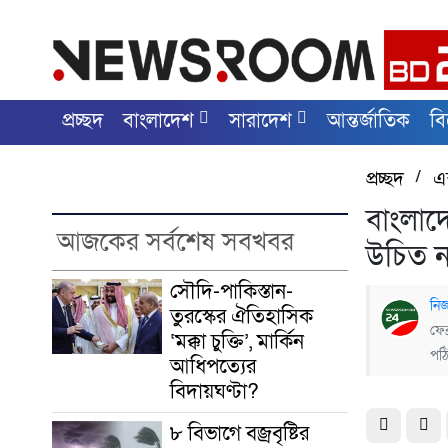
প্রচ্ছদ
বাংলাদেশ
সারাদেশ
আন্তর্জাতিক
ব
প্রচ্ছদ
/
এক
বাংলাদে
আজকের সর্বশেষ সবখবর
উচিত ন
সৌদি-পাকিস্তান-
নিজ
তুরস্কের ঐতিহাসিক
ফেব
‘মক্কা চুক্তি’, মার্কিন
পঠ
আধিপত্যের
বিদায়ঘণ্টা?
৮ বিভাগে বজ্রবৃষ্টির