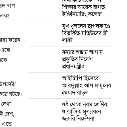
্গে খাপ
শিক্ষার আরেক জগত:
ইঞ্জিনিয়ারিং কলেজ
 এবং
মুখ খুললেন ছাগলকাণ্ডে
বিতর্কিত মতিউরের স্ত্রী
লাকী
্তব্য করেন
া একে
বন্যার শঙ্কায় আগাম
প্রস্তুতির নির্দেশ
একে
প্রধানমন্ত্রীর
আইজিপি হিসেবে
উপদেষ্টা
আবদুল্লাহ আল মামুনের
মেয়াদ বাড়ল
ষেত্রে ঘটছে।
ষষ্ঠ থেকে নবম শ্রেণির
 দেখা
ষাণ্মাসিক মূল্যায়নে
ুই দেশ,
জরুরি নির্দেশনা
ং এতে