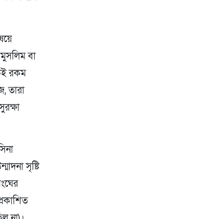
িষয়ে
় মুসলিম বা
একই রকম
জ, তারা
রক্ষা
সিনা
মাদনা সৃষ্টি
সংঘের
প্রকাশিত
িল না)।