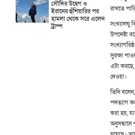
সৌদির উদ্বেগ ও
রাখতে পার
ইরানের হুঁশিয়ারির পর
হামলা থেকে সরে এলেন
সংখ্যালঘু 
ট্রাম্প
উপদেষ্টা বল
সংখ্যাগরি
সুরক্ষা প
এটা করছে, 
দেওয়া।
তিনি বলেন,
পদত্যাগ করে
করা হয়, য
অনুসন্ধানে
হয়েছে। তা