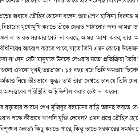
 ফেরত পাঠানোর আগ পর্যন্ত তাকে এই সংক্রান্ত বিধিনিষেধের ম
ত প্রশ্নের জবাবে তৌহিদ হোসেন বলেন, তার (শেখ হাসিনা) বিরুদ্ধে 
ং বিচারের মুখোমুখি করতে তাঁকে ফেরত পাঠানোর জন্য আমরা 
ক্ষণ না ভারত সরকার সেটা না করছে, আমরা আশা করব, তারা অন
বিধিনিষেধ আরোপ করতে পারে, যাতে তিনি এমন কোনো উত্তেজনা 
ক্তব্য না দেন, যেটা মানুষকে উসকে দেওয়ার মতো প্রতিক্রিয়া তৈর
য়গুলো এখনো খুবই তরতাজা। ১৫ বছর ধরে তিনি ক্ষমতায় ছিলে
র্মকাণ্ড নিয়ে তীব্রভাবে ক্ষুব্ধ। তাই তাঁরা দেখতে চান যে তিনি যেন
 অভ্যন্তরের পরিস্থিতি অস্থিতিশীল করার চেষ্টা না করেন।
ার বক্তৃতার কারণে শেখ মুজিবুর রহমানের বাড়ি তছনছ করতে দ
য়ার পক্ষে কীভাবে আপনি যুক্তি দেবেন? এমন প্রশ্নে তৌহিদ হো
িশৃঙ্খল জনতা) কিছু করতে পারে, কিন্তু তাতে সরকারের সমর্থন 