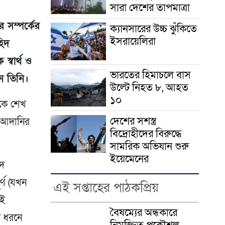
সারা দেশের তাপমাত্রা
 সম্পর্কের
ক্যানসারের উচ্চ ঝুঁকিতে
ইসরায়েলিরা
হিদ
স্বার্থ ও
ভারতের হিমাচলে বাস
ন তিনি।
উল্টে নিহত ৮, আহত
১০
েকে শেখ
দেশের সশস্ত্র
বং আদানির
বিদ্রোহীদের বিরুদ্ধে
সামরিক অভিযান শুরু
ইয়েমেনের
িদ
্ণ (যখন
এই সপ্তাহের পাঠকপ্রিয়
বই
বৈষম্যের অন্ধকারে
ি ধরনে
নিমজ্জিত প্রকৌশল