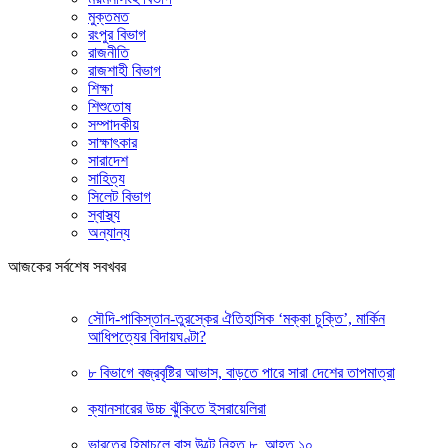
মুক্তমত
রংপুর বিভাগ
রাজনীতি
রাজশাহী বিভাগ
শিক্ষা
শিশুতোষ
সম্পাদকীয়
সাক্ষাৎকার
সারাদেশ
সাহিত্য
সিলেট বিভাগ
স্বাস্থ্য
অন্যান্য
আজকের সর্বশেষ সবখবর
সৌদি-পাকিস্তান-তুরস্কের ঐতিহাসিক ‘মক্কা চুক্তি’, মার্কিন
আধিপত্যের বিদায়ঘণ্টা?
৮ বিভাগে বজ্রবৃষ্টির আভাস, বাড়তে পারে সারা দেশের তাপমাত্রা
ক্যানসারের উচ্চ ঝুঁকিতে ইসরায়েলিরা
ভারতের হিমাচলে বাস উল্টে নিহত ৮, আহত ১০