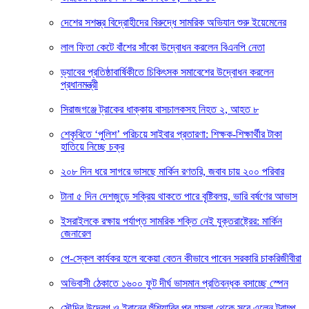
দেশের সশস্ত্র বিদ্রোহীদের বিরুদ্ধে সামরিক অভিযান শুরু ইয়েমেনের
লাল ফিতা কেটে বাঁশের সাঁকো উদ্বোধন করলেন বিএনপি নেতা
ড্যাবের প্রতিষ্ঠাবার্ষিকীতে চিকিৎসক সমাবেশের উদ্বোধন করলেন
প্রধানমন্ত্রী
সিরাজগঞ্জে ট্রাকের ধাক্কায় বাসচালকসহ নিহত ২, আহত ৮
শেকৃবিতে ‘পুলিশ’ পরিচয়ে সাইবার প্রতারণা: শিক্ষক-শিক্ষার্থীর টাকা
হাতিয়ে নিচ্ছে চক্র
২০৮ দিন ধরে সাগরে ভাসছে মার্কিন রণতরি, জবাব চায় ২০০ পরিবার
টানা ৫ দিন দেশজুড়ে সক্রিয় থাকতে পারে বৃষ্টিবলয়, ভারি বর্ষণের আভাস
ইসরাইলকে রক্ষায় পর্যাপ্ত সামরিক শক্তি নেই যুক্তরাষ্ট্রের: মার্কিন
জেনারেল
পে-স্কেল কার্যকর হলে বকেয়া বেতন কীভাবে পাবেন সরকারি চাকরিজীবীরা
অভিবাসী ঠেকাতে ১৬০০ ফুট দীর্ঘ ভাসমান প্রতিবন্ধক বসাচ্ছে স্পেন
সৌদির উদ্বেগ ও ইরানের হুঁশিয়ারির পর হামলা থেকে সরে এলেন ট্রাম্প