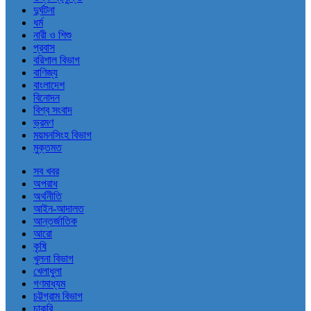
দুর্ঘটনা
ধর্ম
নারী ও শিশু
প্রবাস
বরিশাল বিভাগ
বাণিজ্য
বাংলাদেশ
বিনোদন
বিশ্ব সংবাদ
ভ্রমণ
ময়মনসিংহ বিভাগ
মুক্তমত
সব খবর
অপরাধ
অর্থনীতি
আইন-আদালত
আন্তর্জাতিক
আরো
কৃষি
খুলনা বিভাগ
খেলাধুলা
গণমাধ্যম
চট্টগ্রাম বিভাগ
চাকরি