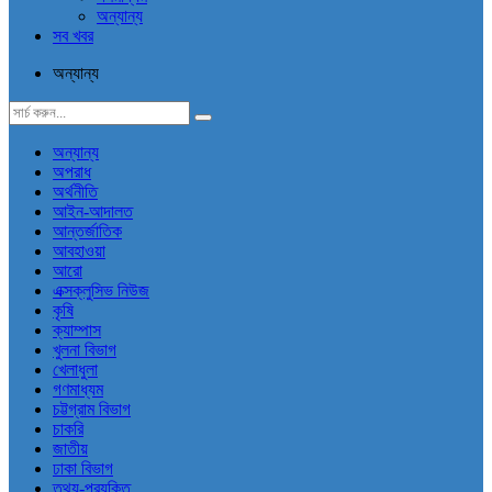
অন্যান্য
সব খবর
অন্যান্য
অন্যান্য
অপরাধ
অর্থনীতি
আইন-আদালত
আন্তর্জাতিক
আবহাওয়া
আরো
এক্সক্লুসিভ নিউজ
কৃষি
ক্যাম্পাস
খুলনা বিভাগ
খেলাধুলা
গণমাধ্যম
চট্টগ্রাম বিভাগ
চাকরি
জাতীয়
ঢাকা বিভাগ
তথ্য-প্রযুক্তি