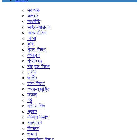
সব খবর
অপরাধ
অর্থনীতি
আইন-আদালত
আন্তর্জাতিক
আরো
কৃষি
খুলনা বিভাগ
খেলাধুলা
গণমাধ্যম
চট্টগ্রাম বিভাগ
চাকরি
জাতীয়
ঢাকা বিভাগ
তথ্য-প্রযুক্তি
দুর্ঘটনা
ধর্ম
নারী ও শিশু
প্রবাস
বরিশাল বিভাগ
বাংলাদেশ
বিনোদন
ভ্রমণ
ময়মনসিংহ বিভাগ