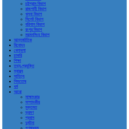
চট্টগ্রাম বিভাগ
রাজশাহী বিভাগ
খুলনা বিভাগ
সিলেট বিভাগ
বরিশাল বিভাগ
রংপুর বিভাগ
ময়মনসিংহ বিভাগ
আন্তর্জাতিক
বিনোদন
খেলাধুলা
চাকরি
শিক্ষা
তথ্য-প্রযুক্তি
স্বাস্থ্য
সাহিত্য
শিশুতোষ
ধর্ম
আরো
সাক্ষাৎকার
সম্পাদকীয়
মুক্তমত
ভ্রমণ
প্রবাস
দুর্ঘটনা
গণমাধ্যম