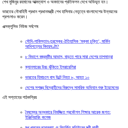
শেখ মুজিবুর রহমানের আত্মত্যাগ ও অবদানের প্রতিফলন দেখে অভিভূত হন।
ভারতের নৌবাহিনী প্রধান প্রধানমন্ত্রী শেখ হাসিনার নেতৃত্বে বাংলাদেশের উন্নয়নের
প্রশংসাও করেন।
এক্সক্লুসিভ নিউজ সর্বশেষ
সৌদি-পাকিস্তান-তুরস্কের ঐতিহাসিক ‘মক্কা চুক্তি’, মার্কিন
আধিপত্যের বিদায়ঘণ্টা?
৮ বিভাগে বজ্রবৃষ্টির আভাস, বাড়তে পারে সারা দেশের তাপমাত্রা
ক্যানসারের উচ্চ ঝুঁকিতে ইসরায়েলিরা
ভারতের হিমাচলে বাস উল্টে নিহত ৮, আহত ১০
দেশের সশস্ত্র বিদ্রোহীদের বিরুদ্ধে সামরিক অভিযান শুরু ইয়েমেনের
এই সপ্তাহের পাঠকপ্রিয়
বৈষম্যের অন্ধকারে নিমজ্জিত প্রকৌশল শিক্ষার আরেক জগত:
ইঞ্জিনিয়ারিং কলেজ
মুখ খুললেন ছাগলকাণ্ডে বিতর্কিত মতিউরের স্ত্রী লাকী