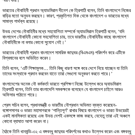
স্মরণ করি।’
ভারতের নৌবাহিনী প্রধান অ্যাডমিরাল দীনেশ কে ত্রিপাঠি বলেন, তিনি বাংলাদেশে নিজের
বাড়ির মতো অনুভব করছেন। কারণ, প্রকৃতিগত দিক থেকে বাংলাদেশ ও ভারতের মধ্যে
সামান্য পার্থক্য রয়েছে।
উভয় দেশের নৌবাহিনীর মধ্যে সহযোগিতা সম্পর্কে অ্যাডমিরাল ত্রিপাঠি বলেন, ‘যদি
বাংলাদেশ নৌবাহিনী কোনো সহযোগিতা চায়, তবে ভারতীয় নৌবাহিনীর কাছে বাংলাদেশ
নৌবাহিনীকে না বলার কোনো সুযোগ নেই।’
ভারতের নৌবাহিনী প্রধান বাংলাদেশ সামরিক জাদুঘর (বিএমএম) পরিদর্শন করে এটিকে
বিশ্বমানের বলে অভিহিত করেন।
তিনি বলেন, ‘এটি শিক্ষামূলক… তিনি কিছু ধারণা সঙ্গে করে দেশে নিয়ে যাচ্ছেন যা তিনি
তাদের সংস্থাকে প্রদান করবেন যাতে তারা সেগুলো অনুকরণ করতে পারে।’
বাংলাদেশের অনেক নৌ কর্মকর্তা ভারতে প্রশিক্ষণ নিচ্ছে উল্লেখ করে অ্যাডমিরাল
ত্রিপাঠি বলেন, তিনি তার বাংলাদেশি সমকক্ষকে বলেছেন যে বাংলাদেশ চাইলে আরও
অফিসার পাঠাতে পারে।
প্রেস সচিব বলেন, প্রধানমন্ত্রী ও ভারতীয় নৌপ্রধান অভিমত ব্যক্ত করেছেন-
বঙ্গোপসাগর ও ভারত মহাসাগরকে ‘শান্তিপূর্ণ’ রাখার বিষয়ে বাংলাদেশ ও ভারত উভয়েরই
একই মানসিকতা রয়েছে এবং উভয় দেশই একসঙ্গে কাজ করবে, যেহেতু তারা এই অঞ্চলে
কোনো ব্যাঘাত আশা করেন না।
বৈঠকে তিনি ধানমন্ডি-৩২ এ বঙ্গবন্ধু জাদুঘর পরিদর্শনের কথাও উল্লেখ করেন এবং বঙ্গবন্ধু