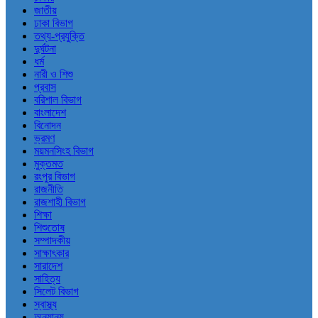
জাতীয়
ঢাকা বিভাগ
তথ্য-প্রযুক্তি
দুর্ঘটনা
ধর্ম
নারী ও শিশু
প্রবাস
বরিশাল বিভাগ
বাংলাদেশ
বিনোদন
ভ্রমণ
ময়মনসিংহ বিভাগ
মুক্তমত
রংপুর বিভাগ
রাজনীতি
রাজশাহী বিভাগ
শিক্ষা
শিশুতোষ
সম্পাদকীয়
সাক্ষাৎকার
সারাদেশ
সাহিত্য
সিলেট বিভাগ
স্বাস্থ্য
অন্যান্য