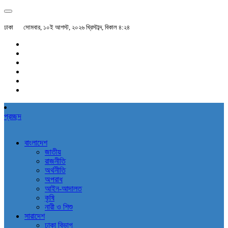
ঢাকা
সোমবার, ১০ই আগস্ট, ২০২৬ খ্রিস্টাব্দ, বিকাল ৪:২৪
প্রচ্ছদ
বাংলাদেশ
জাতীয়
রাজনীতি
অর্থনীতি
অপরাধ
আইন-আদালত
কৃষি
নারী ও শিশু
সারাদেশ
ঢাকা বিভাগ