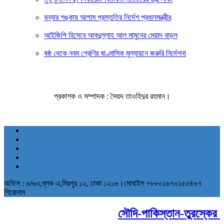
বন্যার শঙ্কায় আগাম প্রস্তুতির নির্দেশ প্রধানমন্ত্রীর
আইজিপি হিসেবে আবদুল্লাহ আল মামুনের মেয়াদ বাড়ল
ষষ্ঠ থেকে নবম শ্রেণির ষাণ্মাসিক মূল্যায়নে জরুরি নির্দেশনা
প্রকাশক ও সম্পাদক : সৈয়দ তাওহিদুর রহমান।
অফিস : ৬/৬৩,ব্লক এ,মিরপুর ১২, ঢাকা ১২১৬।মোবাইল +৮৮০১৬৭০১৫৫৪৬৭
শিরোনাম
সৌদি-পাকিস্তান-তুরস্কের ঐতি