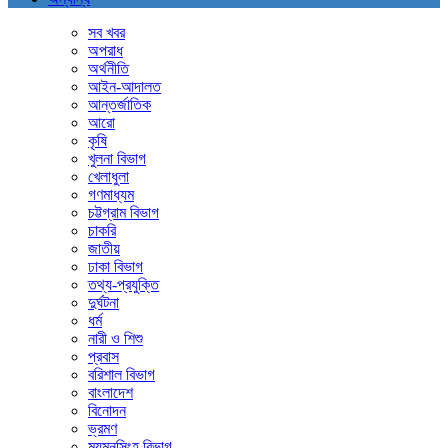
সব খবর
অপরাধ
অর্থনীতি
আইন-আদালত
আন্তর্জাতিক
আরো
কৃষি
খুলনা বিভাগ
খেলাধুলা
গণমাধ্যম
চট্টগ্রাম বিভাগ
চাকরি
জাতীয়
ঢাকা বিভাগ
তথ্য-প্রযুক্তি
দুর্ঘটনা
ধর্ম
নারী ও শিশু
প্রবাস
বরিশাল বিভাগ
বাংলাদেশ
বিনোদন
ভ্রমণ
ময়মনসিংহ বিভাগ