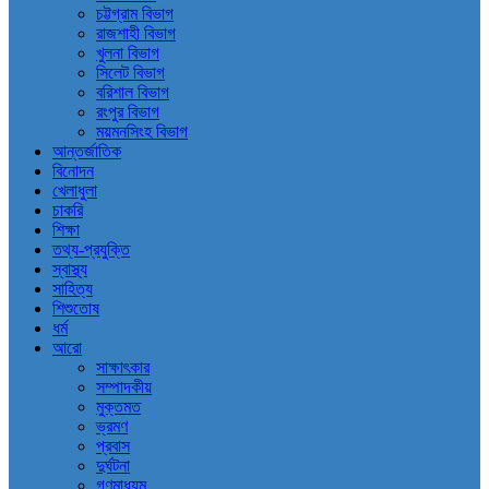
চট্টগ্রাম বিভাগ
রাজশাহী বিভাগ
খুলনা বিভাগ
সিলেট বিভাগ
বরিশাল বিভাগ
রংপুর বিভাগ
ময়মনসিংহ বিভাগ
আন্তর্জাতিক
বিনোদন
খেলাধুলা
চাকরি
শিক্ষা
তথ্য-প্রযুক্তি
স্বাস্থ্য
সাহিত্য
শিশুতোষ
ধর্ম
আরো
সাক্ষাৎকার
সম্পাদকীয়
মুক্তমত
ভ্রমণ
প্রবাস
দুর্ঘটনা
গণমাধ্যম