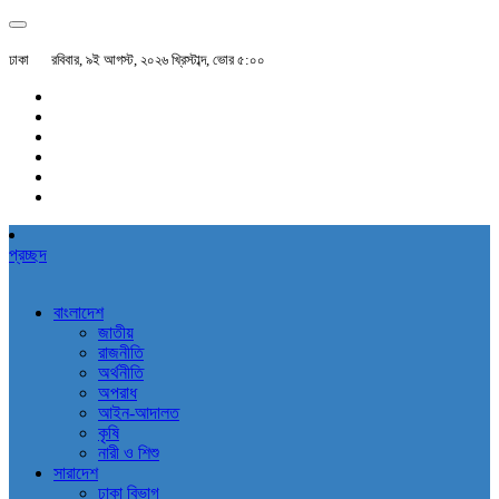
ঢাকা
রবিবার, ৯ই আগস্ট, ২০২৬ খ্রিস্টাব্দ, ভোর ৫:০০
প্রচ্ছদ
বাংলাদেশ
জাতীয়
রাজনীতি
অর্থনীতি
অপরাধ
আইন-আদালত
কৃষি
নারী ও শিশু
সারাদেশ
ঢাকা বিভাগ