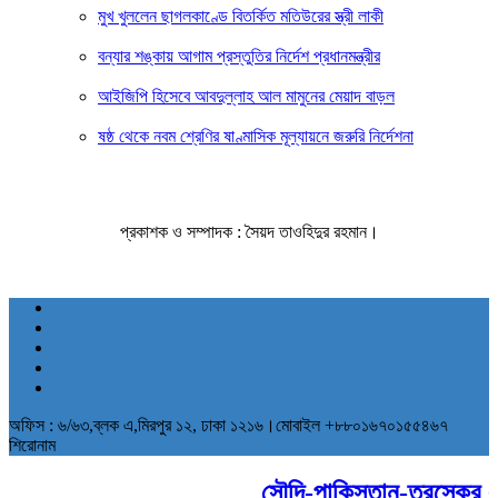
মুখ খুললেন ছাগলকাণ্ডে বিতর্কিত মতিউরের স্ত্রী লাকী
বন্যার শঙ্কায় আগাম প্রস্তুতির নির্দেশ প্রধানমন্ত্রীর
আইজিপি হিসেবে আবদুল্লাহ আল মামুনের মেয়াদ বাড়ল
ষষ্ঠ থেকে নবম শ্রেণির ষাণ্মাসিক মূল্যায়নে জরুরি নির্দেশনা
প্রকাশক ও সম্পাদক : সৈয়দ তাওহিদুর রহমান।
অফিস : ৬/৬৩,ব্লক এ,মিরপুর ১২, ঢাকা ১২১৬।মোবাইল +৮৮০১৬৭০১৫৫৪৬৭
শিরোনাম
সৌদি-পাকিস্তান-তুরস্কের ঐতি