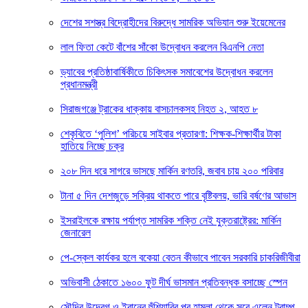
দেশের সশস্ত্র বিদ্রোহীদের বিরুদ্ধে সামরিক অভিযান শুরু ইয়েমেনের
লাল ফিতা কেটে বাঁশের সাঁকো উদ্বোধন করলেন বিএনপি নেতা
ড্যাবের প্রতিষ্ঠাবার্ষিকীতে চিকিৎসক সমাবেশের উদ্বোধন করলেন
প্রধানমন্ত্রী
সিরাজগঞ্জে ট্রাকের ধাক্কায় বাসচালকসহ নিহত ২, আহত ৮
শেকৃবিতে ‘পুলিশ’ পরিচয়ে সাইবার প্রতারণা: শিক্ষক-শিক্ষার্থীর টাকা
হাতিয়ে নিচ্ছে চক্র
২০৮ দিন ধরে সাগরে ভাসছে মার্কিন রণতরি, জবাব চায় ২০০ পরিবার
টানা ৫ দিন দেশজুড়ে সক্রিয় থাকতে পারে বৃষ্টিবলয়, ভারি বর্ষণের আভাস
ইসরাইলকে রক্ষায় পর্যাপ্ত সামরিক শক্তি নেই যুক্তরাষ্ট্রের: মার্কিন
জেনারেল
পে-স্কেল কার্যকর হলে বকেয়া বেতন কীভাবে পাবেন সরকারি চাকরিজীবীরা
অভিবাসী ঠেকাতে ১৬০০ ফুট দীর্ঘ ভাসমান প্রতিবন্ধক বসাচ্ছে স্পেন
সৌদির উদ্বেগ ও ইরানের হুঁশিয়ারির পর হামলা থেকে সরে এলেন ট্রাম্প