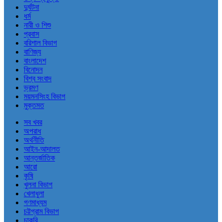
দুর্ঘটনা
ধর্ম
নারী ও শিশু
প্রবাস
বরিশাল বিভাগ
বাণিজ্য
বাংলাদেশ
বিনোদন
বিশ্ব সংবাদ
ভ্রমণ
ময়মনসিংহ বিভাগ
মুক্তমত
সব খবর
অপরাধ
অর্থনীতি
আইন-আদালত
আন্তর্জাতিক
আরো
কৃষি
খুলনা বিভাগ
খেলাধুলা
গণমাধ্যম
চট্টগ্রাম বিভাগ
চাকরি