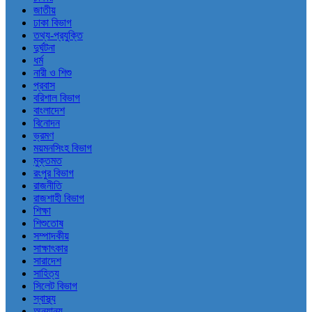
জাতীয়
ঢাকা বিভাগ
তথ্য-প্রযুক্তি
দুর্ঘটনা
ধর্ম
নারী ও শিশু
প্রবাস
বরিশাল বিভাগ
বাংলাদেশ
বিনোদন
ভ্রমণ
ময়মনসিংহ বিভাগ
মুক্তমত
রংপুর বিভাগ
রাজনীতি
রাজশাহী বিভাগ
শিক্ষা
শিশুতোষ
সম্পাদকীয়
সাক্ষাৎকার
সারাদেশ
সাহিত্য
সিলেট বিভাগ
স্বাস্থ্য
অন্যান্য