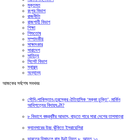
মুক্তমত
রংপুর বিভাগ
রাজনীতি
রাজশাহী বিভাগ
শিক্ষা
শিশুতোষ
সম্পাদকীয়
সাক্ষাৎকার
সারাদেশ
সাহিত্য
সিলেট বিভাগ
স্বাস্থ্য
অন্যান্য
আজকের সর্বশেষ সবখবর
সৌদি-পাকিস্তান-তুরস্কের ঐতিহাসিক ‘মক্কা চুক্তি’, মার্কিন
আধিপত্যের বিদায়ঘণ্টা?
৮ বিভাগে বজ্রবৃষ্টির আভাস, বাড়তে পারে সারা দেশের তাপমাত্রা
ক্যানসারের উচ্চ ঝুঁকিতে ইসরায়েলিরা
ভারতের হিমাচলে বাস উল্টে নিহত ৮, আহত ১০