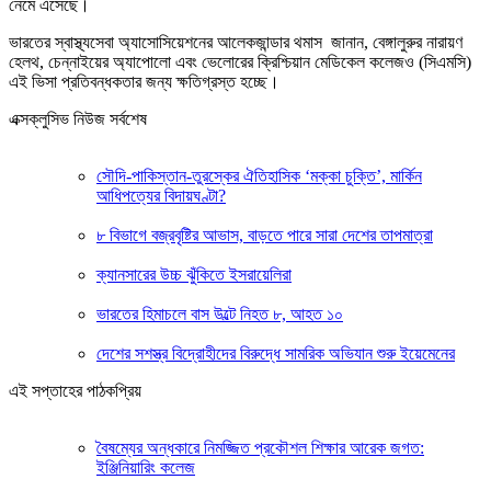
নেমে এসেছে।
ভারতের স্বাস্থ্যসেবা অ্যাসোসিয়েশনের আলেকজান্ডার থমাস জানান, বেঙ্গালুরুর নারায়ণ
হেলথ, চেন্নাইয়ের অ্যাপোলো এবং ভেলোরের ক্রিশ্চিয়ান মেডিকেল কলেজও (সিএমসি)
এই ভিসা প্রতিবন্ধকতার জন্য ক্ষতিগ্রস্ত হচ্ছে।
এক্সক্লুসিভ নিউজ সর্বশেষ
সৌদি-পাকিস্তান-তুরস্কের ঐতিহাসিক ‘মক্কা চুক্তি’, মার্কিন
আধিপত্যের বিদায়ঘণ্টা?
৮ বিভাগে বজ্রবৃষ্টির আভাস, বাড়তে পারে সারা দেশের তাপমাত্রা
ক্যানসারের উচ্চ ঝুঁকিতে ইসরায়েলিরা
ভারতের হিমাচলে বাস উল্টে নিহত ৮, আহত ১০
দেশের সশস্ত্র বিদ্রোহীদের বিরুদ্ধে সামরিক অভিযান শুরু ইয়েমেনের
এই সপ্তাহের পাঠকপ্রিয়
বৈষম্যের অন্ধকারে নিমজ্জিত প্রকৌশল শিক্ষার আরেক জগত:
ইঞ্জিনিয়ারিং কলেজ