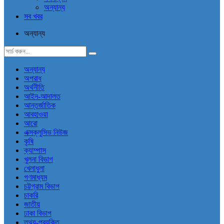
অন্যান্য
সব খবর
অন্যান্য
অন্যান্য
অপরাধ
অর্থনীতি
আইন-আদালত
আন্তর্জাতিক
আবহাওয়া
আরো
এক্সক্লুসিভ নিউজ
কৃষি
ক্যাম্পাস
খুলনা বিভাগ
খেলাধুলা
গণমাধ্যম
চট্টগ্রাম বিভাগ
চাকরি
জাতীয়
ঢাকা বিভাগ
তথ্য-প্রযুক্তি