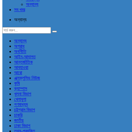
অন্যান্য
সব খবর
অন্যান্য
অন্যান্য
অপরাধ
অর্থনীতি
আইন-আদালত
আন্তর্জাতিক
আবহাওয়া
আরো
এক্সক্লুসিভ নিউজ
কৃষি
ক্যাম্পাস
খুলনা বিভাগ
খেলাধুলা
গণমাধ্যম
চট্টগ্রাম বিভাগ
চাকরি
জাতীয়
ঢাকা বিভাগ
তথ্য-প্রযুক্তি