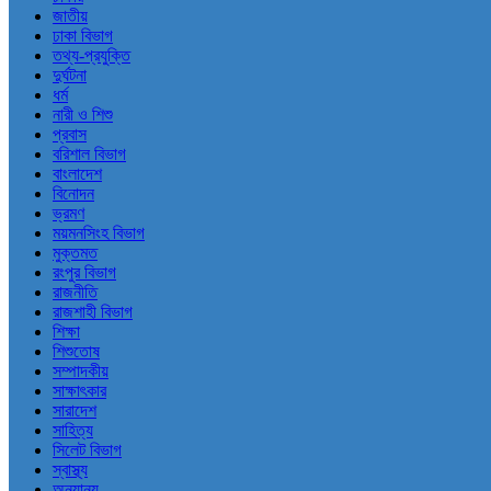
জাতীয়
ঢাকা বিভাগ
তথ্য-প্রযুক্তি
দুর্ঘটনা
ধর্ম
নারী ও শিশু
প্রবাস
বরিশাল বিভাগ
বাংলাদেশ
বিনোদন
ভ্রমণ
ময়মনসিংহ বিভাগ
মুক্তমত
রংপুর বিভাগ
রাজনীতি
রাজশাহী বিভাগ
শিক্ষা
শিশুতোষ
সম্পাদকীয়
সাক্ষাৎকার
সারাদেশ
সাহিত্য
সিলেট বিভাগ
স্বাস্থ্য
অন্যান্য