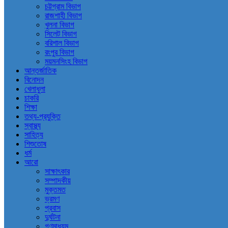
চট্টগ্রাম বিভাগ
রাজশাহী বিভাগ
খুলনা বিভাগ
সিলেট বিভাগ
বরিশাল বিভাগ
রংপুর বিভাগ
ময়মনসিংহ বিভাগ
আন্তর্জাতিক
বিনোদন
খেলাধুলা
চাকরি
শিক্ষা
তথ্য-প্রযুক্তি
স্বাস্থ্য
সাহিত্য
শিশুতোষ
ধর্ম
আরো
সাক্ষাৎকার
সম্পাদকীয়
মুক্তমত
ভ্রমণ
প্রবাস
দুর্ঘটনা
গণমাধ্যম