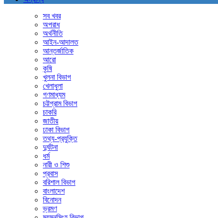
সব খবর
অপরাধ
অর্থনীতি
আইন-আদালত
আন্তর্জাতিক
আরো
কৃষি
খুলনা বিভাগ
খেলাধুলা
গণমাধ্যম
চট্টগ্রাম বিভাগ
চাকরি
জাতীয়
ঢাকা বিভাগ
তথ্য-প্রযুক্তি
দুর্ঘটনা
ধর্ম
নারী ও শিশু
প্রবাস
বরিশাল বিভাগ
বাংলাদেশ
বিনোদন
ভ্রমণ
ময়মনসিংহ বিভাগ