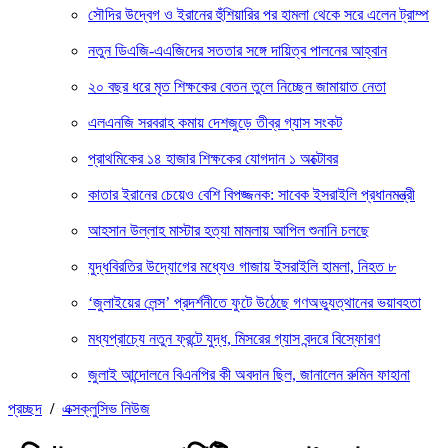
সৌদির উদ্বেগ ও ইরানের হুঁশিয়ারির পর হামলা থেকে সরে এলেন ট্রাম্প
নতুন ডিএজি-এএজিদের সততার সঙ্গে দায়িত্ব পালনের আহ্বান
২০ বছর ধরে মৃত শিক্ষকের বেতন তুলে নিচ্ছেন জামায়াত নেতা
এলএনজি সরবরাহ কমায় দেশজুড়ে তীব্র গ্যাস সংকট
প্রাথমিকের ১৪ হাজার শিক্ষকের যোগদান ১ অক্টোবর
কাতার ইরানের চেয়েও বেশি বিপজ্জনক: সাবেক ইসরাইলি প্রধানমন্ত্রী
আহসান উল্লাহ মাস্টার হত্যা মামলায় আপিল শুনানি চলছে
যুদ্ধবিরতির উদ্যোগের মধ্যেও গাজায় ইসরাইলি হামলা, নিহত ৮
‘জুলাইয়ের লেন্স’ প্রদর্শনীতে ফুটে উঠেছে গণঅভ্যুত্থানের ভয়াবহতা
মধ্যপ্রাচ্যে নতুন ফ্রন্টে যুদ্ধ, মিসরের গ্যাস বন্দরে বিস্ফোরণ
জুলাই আন্দোলনে বিএনপির কী অবদান ছিল, জানালেন রুমিন ফাহানা
প্রচ্ছদ
/
এক্সক্লুসিভ নিউজ