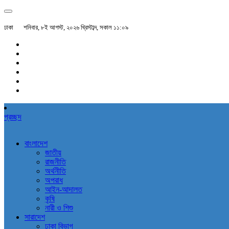
ঢাকা
শনিবার, ৮ই আগস্ট, ২০২৬ খ্রিস্টাব্দ, সকাল ১১:০৯
প্রচ্ছদ
বাংলাদেশ
জাতীয়
রাজনীতি
অর্থনীতি
অপরাধ
আইন-আদালত
কৃষি
নারী ও শিশু
সারাদেশ
ঢাকা বিভাগ