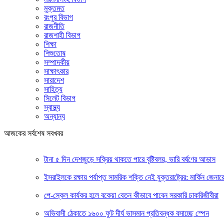
মুক্তমত
রংপুর বিভাগ
রাজনীতি
রাজশাহী বিভাগ
শিক্ষা
শিশুতোষ
সম্পাদকীয়
সাক্ষাৎকার
সারাদেশ
সাহিত্য
সিলেট বিভাগ
স্বাস্থ্য
অন্যান্য
আজকের সর্বশেষ সবখবর
টানা ৫ দিন দেশজুড়ে সক্রিয় থাকতে পারে বৃষ্টিবলয়, ভারি বর্ষণের আভাস
ইসরাইলকে রক্ষায় পর্যাপ্ত সামরিক শক্তি নেই যুক্তরাষ্ট্রের: মার্কিন জেনার
পে-স্কেল কার্যকর হলে বকেয়া বেতন কীভাবে পাবেন সরকারি চাকরিজীবীরা
অভিবাসী ঠেকাতে ১৬০০ ফুট দীর্ঘ ভাসমান প্রতিবন্ধক বসাচ্ছে স্পেন