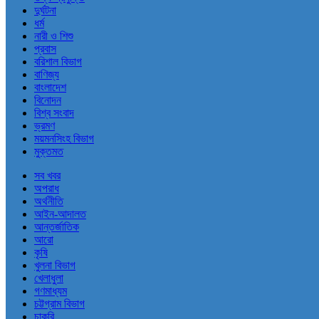
দুর্ঘটনা
ধর্ম
নারী ও শিশু
প্রবাস
বরিশাল বিভাগ
বাণিজ্য
বাংলাদেশ
বিনোদন
বিশ্ব সংবাদ
ভ্রমণ
ময়মনসিংহ বিভাগ
মুক্তমত
সব খবর
অপরাধ
অর্থনীতি
আইন-আদালত
আন্তর্জাতিক
আরো
কৃষি
খুলনা বিভাগ
খেলাধুলা
গণমাধ্যম
চট্টগ্রাম বিভাগ
চাকরি