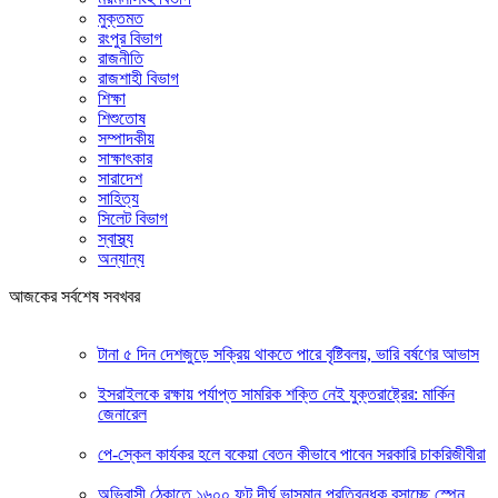
মুক্তমত
রংপুর বিভাগ
রাজনীতি
রাজশাহী বিভাগ
শিক্ষা
শিশুতোষ
সম্পাদকীয়
সাক্ষাৎকার
সারাদেশ
সাহিত্য
সিলেট বিভাগ
স্বাস্থ্য
অন্যান্য
আজকের সর্বশেষ সবখবর
টানা ৫ দিন দেশজুড়ে সক্রিয় থাকতে পারে বৃষ্টিবলয়, ভারি বর্ষণের আভাস
ইসরাইলকে রক্ষায় পর্যাপ্ত সামরিক শক্তি নেই যুক্তরাষ্ট্রের: মার্কিন
জেনারেল
পে-স্কেল কার্যকর হলে বকেয়া বেতন কীভাবে পাবেন সরকারি চাকরিজীবীরা
অভিবাসী ঠেকাতে ১৬০০ ফুট দীর্ঘ ভাসমান প্রতিবন্ধক বসাচ্ছে স্পেন