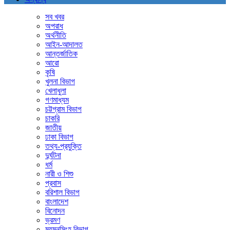
সব খবর
অপরাধ
অর্থনীতি
আইন-আদালত
আন্তর্জাতিক
আরো
কৃষি
খুলনা বিভাগ
খেলাধুলা
গণমাধ্যম
চট্টগ্রাম বিভাগ
চাকরি
জাতীয়
ঢাকা বিভাগ
তথ্য-প্রযুক্তি
দুর্ঘটনা
ধর্ম
নারী ও শিশু
প্রবাস
বরিশাল বিভাগ
বাংলাদেশ
বিনোদন
ভ্রমণ
ময়মনসিংহ বিভাগ