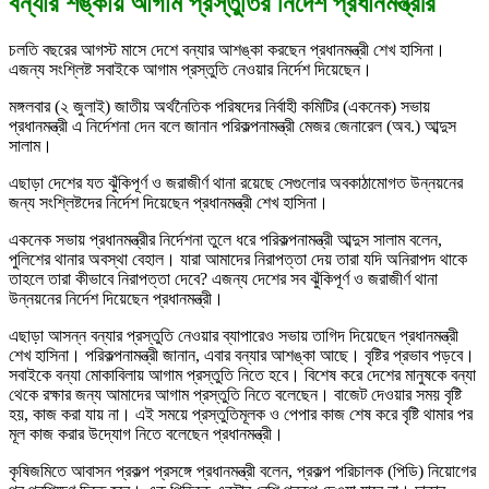
বন্যার শঙ্কায় আগাম প্রস্তুতির নির্দেশ প্রধানমন্ত্রীর
চলতি বছরের আগস্ট মাসে দেশে বন্যার আশঙ্কা করছেন প্রধানমন্ত্রী শেখ হাসিনা।
এজন্য সংশ্লিষ্ট সবাইকে আগাম প্রস্তুতি নেওয়ার নির্দেশ দিয়েছেন।
মঙ্গলবার (২ জুলাই) জাতীয় অর্থনৈতিক পরিষদের নির্বাহী কমিটির (একনেক) সভায়
প্রধানমন্ত্রী এ নির্দেশনা দেন বলে জানান পরিকল্পনামন্ত্রী মেজর জেনারেল (অব.) আব্দুস
সালাম।
এছাড়া দেশের যত ঝুঁকিপূর্ণ ও জরাজীর্ণ থানা রয়েছে সেগুলোর অবকাঠামোগত উন্নয়নের
জন্য সংশ্লিষ্টদের নির্দেশ দিয়েছেন প্রধানমন্ত্রী শেখ হাসিনা।
একনেক সভায় প্রধানমন্ত্রীর নির্দেশনা তুলে ধরে পরিকল্পনামন্ত্রী আব্দুস সালাম বলেন,
পুলিশের থানার অবস্থা বেহাল। যারা আমাদের নিরাপত্তা দেয় তারা যদি অনিরাপদ থাকে
তাহলে তারা কীভাবে নিরাপত্তা দেবে? এজন্য দেশের সব ঝুঁকিপূর্ণ ও জরাজীর্ণ থানা
উন্নয়নের নির্দেশ দিয়েছেন প্রধানমন্ত্রী।
এছাড়া আসন্ন বন্যার প্রস্তুতি নেওয়ার ব্যাপারেও সভায় তাগিদ দিয়েছেন প্রধানমন্ত্রী
শেখ হাসিনা। পরিকল্পনামন্ত্রী জানান, এবার বন্যার আশঙ্কা আছে। বৃষ্টির প্রভাব পড়বে।
সবাইকে বন্যা মোকাবিলায় আগাম প্রস্তুতি নিতে হবে। বিশেষ করে দেশের মানুষকে বন্যা
থেকে রক্ষার জন্য আমাদের আগাম প্রস্তুতি নিতে বলেছেন। বাজেট দেওয়ার সময় বৃষ্টি
হয়, কাজ করা যায় না। এই সময়ে প্রস্তুতিমূলক ও পেপার কাজ শেষ করে বৃষ্টি থামার পর
মূল কাজ করার উদ্যোগ নিতে বলেছেন প্রধানমন্ত্রী।
কৃষিজমিতে আবাসন প্রকল্প প্রসঙ্গে প্রধানমন্ত্রী বলেন, প্রকল্প পরিচালক (পিডি) নিয়োগের