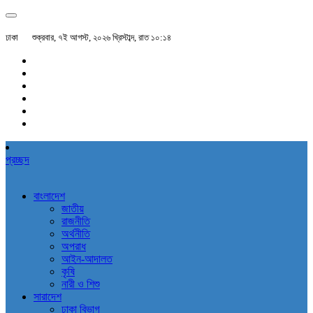
ঢাকা
শুক্রবার, ৭ই আগস্ট, ২০২৬ খ্রিস্টাব্দ, রাত ১০:১৪
প্রচ্ছদ
বাংলাদেশ
জাতীয়
রাজনীতি
অর্থনীতি
অপরাধ
আইন-আদালত
কৃষি
নারী ও শিশু
সারাদেশ
ঢাকা বিভাগ