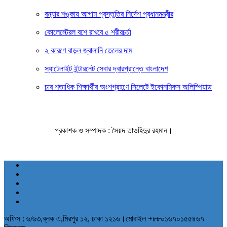
বন্যার শঙ্কায় আগাম প্রস্তুতির নির্দেশ প্রধানমন্ত্রীর
কোলেস্টেরল বশে রাখবে ৫ শরীরচর্চা
২ কারণে বাড়ল জ্বালানি তেলের দাম
স্যাটেলাইট ইন্টারনেট সেবার দ্বারপ্রান্তে বাংলাদেশ
চার শতাধিক শিক্ষার্থীর অংশগ্রহণে সিলেটে ইকোনমিকস অলিম্পিয়াড
প্রকাশক ও সম্পাদক : সৈয়দ তাওহিদুর রহমান।
অফিস : ৬/৬৩,ব্লক এ,মিরপুর ১২, ঢাকা ১২১৬।মোবাইল +৮৮০১৬৭০১৫৫৪৬৭