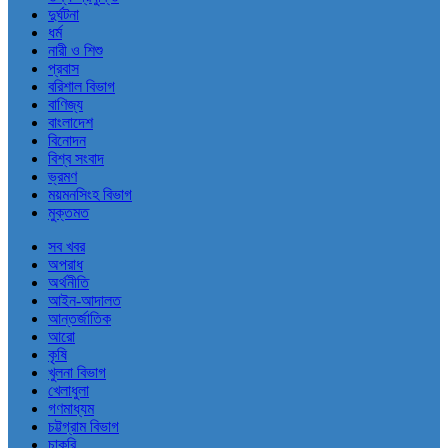
দুর্ঘটনা
ধর্ম
নারী ও শিশু
প্রবাস
বরিশাল বিভাগ
বাণিজ্য
বাংলাদেশ
বিনোদন
বিশ্ব সংবাদ
ভ্রমণ
ময়মনসিংহ বিভাগ
মুক্তমত
সব খবর
অপরাধ
অর্থনীতি
আইন-আদালত
আন্তর্জাতিক
আরো
কৃষি
খুলনা বিভাগ
খেলাধুলা
গণমাধ্যম
চট্টগ্রাম বিভাগ
চাকরি