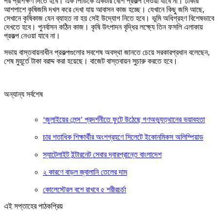
পর প্রশিক্ষণ দিতে হবে। এক পিডিকে একটার বেশি প্রকল্প দেওয়া যাবে না। ঢাকার
আশপাশে কৃষিজমি দখল করে দেখা যায় আবাসন কাজ হচ্ছে। যেখানে কিছু জমি আছে,
সেখানে কৃষিকাজ যেন ব্যাহত না হয় সেই উদ্যোগ নিতে হবে। ভূমি অধিগ্রহণ বিশেষভাবে
দেখতে হবে। পুনর্বাসন কঠিন কাজ। কৃষি উৎপাদন বৃদ্ধির লক্ষ্যে তিন ফসলি এলাকায়
প্রকল্প নেওয়া যাবে না।
সভায় বাস্তবায়নাধীন প্রকল্পগুলোর সবশেষ অবস্থা জানতে চেয়ে সরকারপ্রধান বলেছেন,
শেষ মুহূর্তে টাকা বরাদ্দ করা হয়েছে। বাজেট বাস্তবায়ন সুচারু করতে হবে।
অন্যান্য সর্বশেষ
‘জুলাইয়ের লেন্স’ প্রদর্শনীতে ফুটে উঠেছে গণঅভ্যুত্থানের ভয়াবহতা
চার শতাধিক শিক্ষার্থীর অংশগ্রহণে সিলেটে ইকোনমিকস অলিম্পিয়াড
স্যাটেলাইট ইন্টারনেট সেবার দ্বারপ্রান্তে বাংলাদেশ
২ কারণে বাড়ল জ্বালানি তেলের দাম
কোলেস্টেরল বশে রাখবে ৫ শরীরচর্চা
এই সপ্তাহের পাঠকপ্রিয়