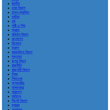
জাতীয়
ঢাকা বিভাগ
তথ্য-প্রযুক্তি
দুর্ঘটনা
ধর্ম
নারী ও শিশু
প্রবাস
বরিশাল বিভাগ
বাংলাদেশ
বিনোদন
ভ্রমণ
ময়মনসিংহ বিভাগ
মুক্তমত
রংপুর বিভাগ
রাজনীতি
রাজশাহী বিভাগ
শিক্ষা
শিশুতোষ
সম্পাদকীয়
সাক্ষাৎকার
সারাদেশ
সাহিত্য
সিলেট বিভাগ
স্বাস্থ্য
অন্যান্য