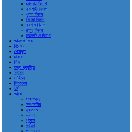
চট্টগ্রাম বিভাগ
রাজশাহী বিভাগ
খুলনা বিভাগ
সিলেট বিভাগ
বরিশাল বিভাগ
রংপুর বিভাগ
ময়মনসিংহ বিভাগ
আন্তর্জাতিক
বিনোদন
খেলাধুলা
চাকরি
শিক্ষা
তথ্য-প্রযুক্তি
স্বাস্থ্য
সাহিত্য
শিশুতোষ
ধর্ম
আরো
সাক্ষাৎকার
সম্পাদকীয়
মুক্তমত
ভ্রমণ
প্রবাস
দুর্ঘটনা
গণমাধ্যম