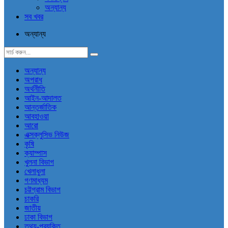
অন্যান্য
সব খবর
অন্যান্য
অন্যান্য
অপরাধ
অর্থনীতি
আইন-আদালত
আন্তর্জাতিক
আবহাওয়া
আরো
এক্সক্লুসিভ নিউজ
কৃষি
ক্যাম্পাস
খুলনা বিভাগ
খেলাধুলা
গণমাধ্যম
চট্টগ্রাম বিভাগ
চাকরি
জাতীয়
ঢাকা বিভাগ
তথ্য-প্রযুক্তি