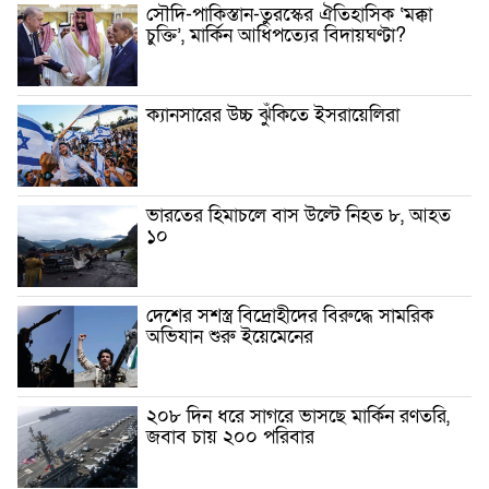
সৌদি-পাকিস্তান-তুরস্কের ঐতিহাসিক ‘মক্কা
চুক্তি’, মার্কিন আধিপত্যের বিদায়ঘণ্টা?
ক্যানসারের উচ্চ ঝুঁকিতে ইসরায়েলিরা
ভারতের হিমাচলে বাস উল্টে নিহত ৮, আহত
১০
দেশের সশস্ত্র বিদ্রোহীদের বিরুদ্ধে সামরিক
অভিযান শুরু ইয়েমেনের
২০৮ দিন ধরে সাগরে ভাসছে মার্কিন রণতরি,
জবাব চায় ২০০ পরিবার