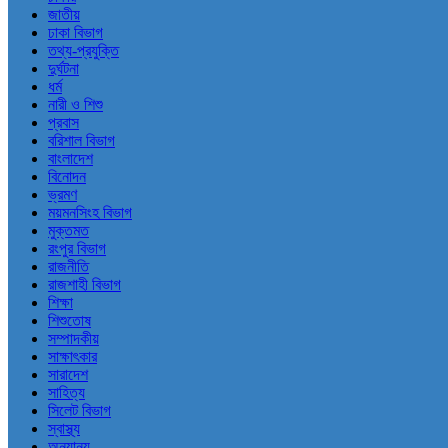
জাতীয়
ঢাকা বিভাগ
তথ্য-প্রযুক্তি
দুর্ঘটনা
ধর্ম
নারী ও শিশু
প্রবাস
বরিশাল বিভাগ
বাংলাদেশ
বিনোদন
ভ্রমণ
ময়মনসিংহ বিভাগ
মুক্তমত
রংপুর বিভাগ
রাজনীতি
রাজশাহী বিভাগ
শিক্ষা
শিশুতোষ
সম্পাদকীয়
সাক্ষাৎকার
সারাদেশ
সাহিত্য
সিলেট বিভাগ
স্বাস্থ্য
অন্যান্য