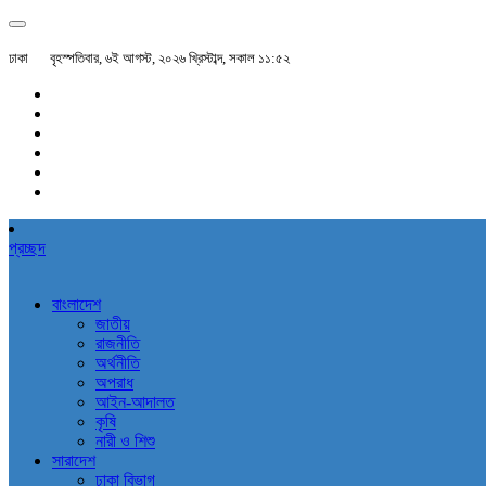
ঢাকা
বৃহস্পতিবার, ৬ই আগস্ট, ২০২৬ খ্রিস্টাব্দ, সকাল ১১:৫২
প্রচ্ছদ
বাংলাদেশ
জাতীয়
রাজনীতি
অর্থনীতি
অপরাধ
আইন-আদালত
কৃষি
নারী ও শিশু
সারাদেশ
ঢাকা বিভাগ