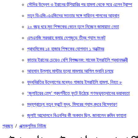
সৌদির উদ্বেগ ও ইরানের হুঁশিয়ারির পর হামলা থেকে সরে এলেন ট্রাম্প
নতুন ডিএজি-এএজিদের সততার সঙ্গে দায়িত্ব পালনের আহ্বান
২০ বছর ধরে মৃত শিক্ষকের বেতন তুলে নিচ্ছেন জামায়াত নেতা
এলএনজি সরবরাহ কমায় দেশজুড়ে তীব্র গ্যাস সংকট
প্রাথমিকের ১৪ হাজার শিক্ষকের যোগদান ১ অক্টোবর
কাতার ইরানের চেয়েও বেশি বিপজ্জনক: সাবেক ইসরাইলি প্রধানমন্ত্রী
আহসান উল্লাহ মাস্টার হত্যা মামলায় আপিল শুনানি চলছে
যুদ্ধবিরতির উদ্যোগের মধ্যেও গাজায় ইসরাইলি হামলা, নিহত ৮
‘জুলাইয়ের লেন্স’ প্রদর্শনীতে ফুটে উঠেছে গণঅভ্যুত্থানের ভয়াবহতা
মধ্যপ্রাচ্যে নতুন ফ্রন্টে যুদ্ধ, মিসরের গ্যাস বন্দরে বিস্ফোরণ
জুলাই আন্দোলনে বিএনপির কী অবদান ছিল, জানালেন রুমিন ফাহানা
প্রচ্ছদ
/
এক্সক্লুসিভ নিউজ