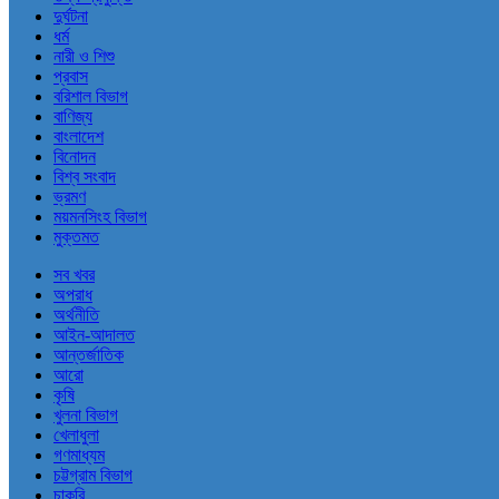
দুর্ঘটনা
ধর্ম
নারী ও শিশু
প্রবাস
বরিশাল বিভাগ
বাণিজ্য
বাংলাদেশ
বিনোদন
বিশ্ব সংবাদ
ভ্রমণ
ময়মনসিংহ বিভাগ
মুক্তমত
সব খবর
অপরাধ
অর্থনীতি
আইন-আদালত
আন্তর্জাতিক
আরো
কৃষি
খুলনা বিভাগ
খেলাধুলা
গণমাধ্যম
চট্টগ্রাম বিভাগ
চাকরি