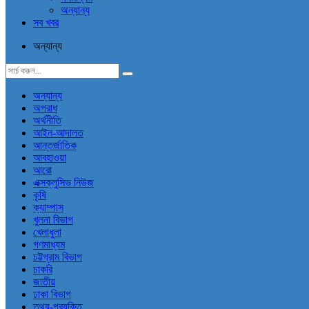
অন্যান্য
সব খবর
অন্যান্য
অন্যান্য
অপরাধ
অর্থনীতি
আইন-আদালত
আন্তর্জাতিক
আবহাওয়া
আরো
এক্সক্লুসিভ নিউজ
কৃষি
ক্যাম্পাস
খুলনা বিভাগ
খেলাধুলা
গণমাধ্যম
চট্টগ্রাম বিভাগ
চাকরি
জাতীয়
ঢাকা বিভাগ
তথ্য-প্রযুক্তি