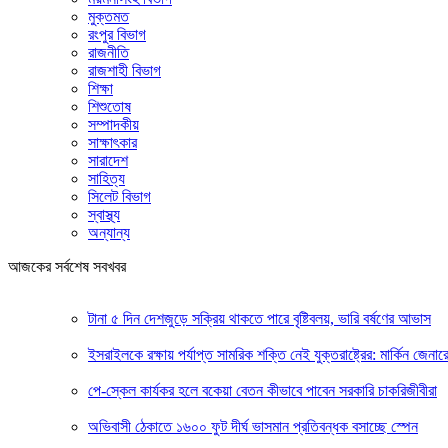
মুক্তমত
রংপুর বিভাগ
রাজনীতি
রাজশাহী বিভাগ
শিক্ষা
শিশুতোষ
সম্পাদকীয়
সাক্ষাৎকার
সারাদেশ
সাহিত্য
সিলেট বিভাগ
স্বাস্থ্য
অন্যান্য
আজকের সর্বশেষ সবখবর
টানা ৫ দিন দেশজুড়ে সক্রিয় থাকতে পারে বৃষ্টিবলয়, ভারি বর্ষণের আভাস
ইসরাইলকে রক্ষায় পর্যাপ্ত সামরিক শক্তি নেই যুক্তরাষ্ট্রের: মার্কিন জেনার
পে-স্কেল কার্যকর হলে বকেয়া বেতন কীভাবে পাবেন সরকারি চাকরিজীবীরা
অভিবাসী ঠেকাতে ১৬০০ ফুট দীর্ঘ ভাসমান প্রতিবন্ধক বসাচ্ছে স্পেন