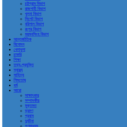
চট্টগ্রাম বিভাগ
রাজশাহী বিভাগ
খুলনা বিভাগ
সিলেট বিভাগ
বরিশাল বিভাগ
রংপুর বিভাগ
ময়মনসিংহ বিভাগ
আন্তর্জাতিক
বিনোদন
খেলাধুলা
চাকরি
শিক্ষা
তথ্য-প্রযুক্তি
স্বাস্থ্য
সাহিত্য
শিশুতোষ
ধর্ম
আরো
সাক্ষাৎকার
সম্পাদকীয়
মুক্তমত
ভ্রমণ
প্রবাস
দুর্ঘটনা
গণমাধ্যম