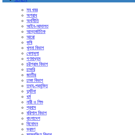
সব খবর
অপরাধ
অর্থনীতি
আইন-আদালত
আন্তর্জাতিক
আরো
কৃষি
খুলনা বিভাগ
খেলাধুলা
গণমাধ্যম
চট্টগ্রাম বিভাগ
চাকরি
জাতীয়
ঢাকা বিভাগ
তথ্য-প্রযুক্তি
দুর্ঘটনা
ধর্ম
নারী ও শিশু
প্রবাস
বরিশাল বিভাগ
বাংলাদেশ
বিনোদন
ভ্রমণ
ময়মনসিংহ বিভাগ