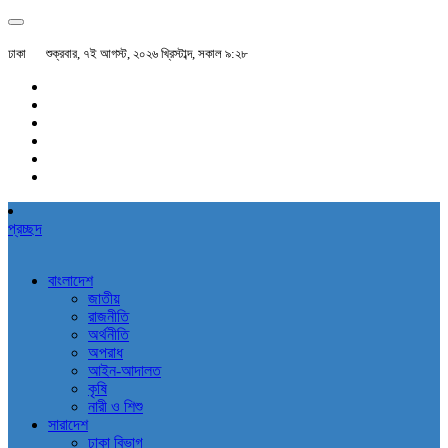
ঢাকা
শুক্রবার, ৭ই আগস্ট, ২০২৬ খ্রিস্টাব্দ, সকাল ৯:২৮
প্রচ্ছদ
বাংলাদেশ
জাতীয়
রাজনীতি
অর্থনীতি
অপরাধ
আইন-আদালত
কৃষি
নারী ও শিশু
সারাদেশ
ঢাকা বিভাগ