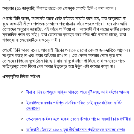
শুক্রবার (৩১ জানুয়ারি) দিবাগত রাতে এক ফেসবুক পোস্টে তিনি এ কথা বলেন।
পোস্টে তিনি বলেন, অনেকেই আছে ছোট ভাইয়ের মতোই বয়স হবে, যারা বাস্তবতা না
বুঝে আওয়ামী লীগের পলাতক নেতাদের প্ররোচনায় ফাঁদে পড়তে পারে। ধরে নাও আমি
তোমাদের অনুরোধ জানাচ্ছি, এই ফাঁদে পা দিয়ো না। আওয়ামী লীগ নামের দলটির কোনও
স্বাভাবিক পতন হয় নাই। যারা তোমাদের ব্যাবহার করে বলির পাঠা বানাতে চাচ্ছে, তারা
গণহত্যা বা জেনোসাইডের জন্যে দায়ী।
পোস্টে তিনি আরও বলেন, আওয়ামী লীগের পলাতক নেতারা কোনও জন-দাবিতে আন্দোলন
সংগ্রাম করছে না এবং করার অধিকার রাখে না। এরা কেবল ক্ষমতার মোহে দূরে বসে
তোমাদের বিপদের মুখে ঠেলে দিচ্ছে। যারা না বুঝে ফাঁদে পা দিবে, তারা জনরোষে পড়ে
ক্ষতিগ্রস্ত হোক কিংবা দেশ আবার উত্তপ্ত হয়ে উঠুক এটা কারোর কাম্য না।
এক্সক্লুসিভ নিউজ সর্বশেষ
টানা ৫ দিন দেশজুড়ে সক্রিয় থাকতে পারে বৃষ্টিবলয়, ভারি বর্ষণের আভাস
ইসরাইলকে রক্ষায় পর্যাপ্ত সামরিক শক্তি নেই যুক্তরাষ্ট্রের: মার্কিন
জেনারেল
পে-স্কেল কার্যকর হলে বকেয়া বেতন কীভাবে পাবেন সরকারি চাকরিজীবীরা
অভিবাসী ঠেকাতে ১৬০০ ফুট দীর্ঘ ভাসমান প্রতিবন্ধক বসাচ্ছে স্পেন