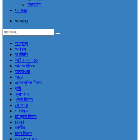
অন্যান্য
সব খবর
অন্যান্য
অন্যান্য
অপরাধ
অর্থনীতি
আইন-আদালত
আন্তর্জাতিক
আবহাওয়া
আরো
এক্সক্লুসিভ নিউজ
কৃষি
ক্যাম্পাস
খুলনা বিভাগ
খেলাধুলা
গণমাধ্যম
চট্টগ্রাম বিভাগ
চাকরি
জাতীয়
ঢাকা বিভাগ
তথ্য-প্রযুক্তি