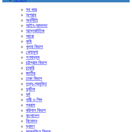
সব খবর
অপরাধ
অর্থনীতি
আইন-আদালত
আন্তর্জাতিক
আরো
কৃষি
খুলনা বিভাগ
খেলাধুলা
গণমাধ্যম
চট্টগ্রাম বিভাগ
চাকরি
জাতীয়
ঢাকা বিভাগ
তথ্য-প্রযুক্তি
দুর্ঘটনা
ধর্ম
নারী ও শিশু
প্রবাস
বরিশাল বিভাগ
বাংলাদেশ
বিনোদন
ভ্রমণ
ময়মনসিংহ বিভাগ