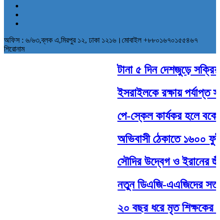
অফিস : ৬/৬৩,ব্লক এ,মিরপুর ১২, ঢাকা ১২১৬।মোবাইল +৮৮০১৬৭০১৫৫৪৬৭
শিরোনাম
টানা ৫ দিন দেশজুড়ে সক্রিয় থ
ইসরাইলকে রক্ষায় পর্যাপ্ত সাম
পে-স্কেল কার্যকর হলে বকেয়
অভিবাসী ঠেকাতে ১৬০০ ফুট দী
সৌদির উদ্বেগ ও ইরানের হুঁশি
নতুন ডিএজি-এএজিদের সততার 
২০ বছর ধরে মৃত শিক্ষকের বে