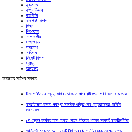
মুক্তমত
রংপুর বিভাগ
রাজনীতি
রাজশাহী বিভাগ
শিক্ষা
শিশুতোষ
সম্পাদকীয়
সাক্ষাৎকার
সারাদেশ
সাহিত্য
সিলেট বিভাগ
স্বাস্থ্য
অন্যান্য
আজকের সর্বশেষ সবখবর
টানা ৫ দিন দেশজুড়ে সক্রিয় থাকতে পারে বৃষ্টিবলয়, ভারি বর্ষণের আভাস
ইসরাইলকে রক্ষায় পর্যাপ্ত সামরিক শক্তি নেই যুক্তরাষ্ট্রের: মার্কিন
জেনারেল
পে-স্কেল কার্যকর হলে বকেয়া বেতন কীভাবে পাবেন সরকারি চাকরিজীবীরা
অভিবাসী ঠেকাতে ১৬০০ ফুট দীর্ঘ ভাসমান প্রতিবন্ধক বসাচ্ছে স্পেন