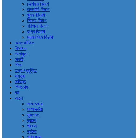
চট্টগ্রাম বিভাগ
রাজশাহী বিভাগ
খুলনা বিভাগ
সিলেট বিভাগ
বরিশাল বিভাগ
রংপুর বিভাগ
ময়মনসিংহ বিভাগ
আন্তর্জাতিক
বিনোদন
খেলাধুলা
চাকরি
শিক্ষা
তথ্য-প্রযুক্তি
স্বাস্থ্য
সাহিত্য
শিশুতোষ
ধর্ম
আরো
সাক্ষাৎকার
সম্পাদকীয়
মুক্তমত
ভ্রমণ
প্রবাস
দুর্ঘটনা
গণমাধ্যম