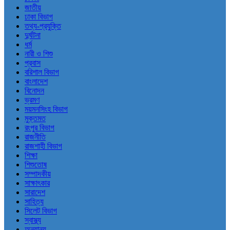
জাতীয়
ঢাকা বিভাগ
তথ্য-প্রযুক্তি
দুর্ঘটনা
ধর্ম
নারী ও শিশু
প্রবাস
বরিশাল বিভাগ
বাংলাদেশ
বিনোদন
ভ্রমণ
ময়মনসিংহ বিভাগ
মুক্তমত
রংপুর বিভাগ
রাজনীতি
রাজশাহী বিভাগ
শিক্ষা
শিশুতোষ
সম্পাদকীয়
সাক্ষাৎকার
সারাদেশ
সাহিত্য
সিলেট বিভাগ
স্বাস্থ্য
অন্যান্য