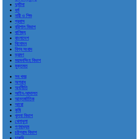
দুর্ঘটনা
ধর্ম
নারী ও শিশু
প্রবাস
বরিশাল বিভাগ
বাণিজ্য
বাংলাদেশ
বিনোদন
বিশ্ব সংবাদ
ভ্রমণ
ময়মনসিংহ বিভাগ
মুক্তমত
সব খবর
অপরাধ
অর্থনীতি
আইন-আদালত
আন্তর্জাতিক
আরো
কৃষি
খুলনা বিভাগ
খেলাধুলা
গণমাধ্যম
চট্টগ্রাম বিভাগ
চাকরি