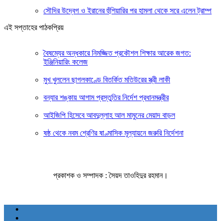
সৌদির উদ্বেগ ও ইরানের হুঁশিয়ারির পর হামলা থেকে সরে এলেন ট্রাম্প
এই সপ্তাহের পাঠকপ্রিয়
বৈষম্যের অন্ধকারে নিমজ্জিত প্রকৌশল শিক্ষার আরেক জগত:
ইঞ্জিনিয়ারিং কলেজ
মুখ খুললেন ছাগলকাণ্ডে বিতর্কিত মতিউরের স্ত্রী লাকী
বন্যার শঙ্কায় আগাম প্রস্তুতির নির্দেশ প্রধানমন্ত্রীর
আইজিপি হিসেবে আবদুল্লাহ আল মামুনের মেয়াদ বাড়ল
ষষ্ঠ থেকে নবম শ্রেণির ষাণ্মাসিক মূল্যায়নে জরুরি নির্দেশনা
প্রকাশক ও সম্পাদক : সৈয়দ তাওহিদুর রহমান।