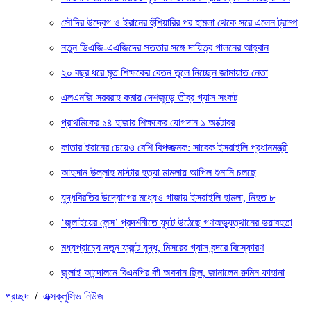
সৌদির উদ্বেগ ও ইরানের হুঁশিয়ারির পর হামলা থেকে সরে এলেন ট্রাম্প
নতুন ডিএজি-এএজিদের সততার সঙ্গে দায়িত্ব পালনের আহ্বান
২০ বছর ধরে মৃত শিক্ষকের বেতন তুলে নিচ্ছেন জামায়াত নেতা
এলএনজি সরবরাহ কমায় দেশজুড়ে তীব্র গ্যাস সংকট
প্রাথমিকের ১৪ হাজার শিক্ষকের যোগদান ১ অক্টোবর
কাতার ইরানের চেয়েও বেশি বিপজ্জনক: সাবেক ইসরাইলি প্রধানমন্ত্রী
আহসান উল্লাহ মাস্টার হত্যা মামলায় আপিল শুনানি চলছে
যুদ্ধবিরতির উদ্যোগের মধ্যেও গাজায় ইসরাইলি হামলা, নিহত ৮
‘জুলাইয়ের লেন্স’ প্রদর্শনীতে ফুটে উঠেছে গণঅভ্যুত্থানের ভয়াবহতা
মধ্যপ্রাচ্যে নতুন ফ্রন্টে যুদ্ধ, মিসরের গ্যাস বন্দরে বিস্ফোরণ
জুলাই আন্দোলনে বিএনপির কী অবদান ছিল, জানালেন রুমিন ফাহানা
প্রচ্ছদ
/
এক্সক্লুসিভ নিউজ