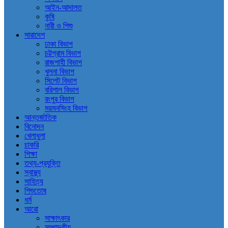
আইন-আদালত
কৃষি
নারী ও শিশু
সারাদেশ
ঢাকা বিভাগ
চট্টগ্রাম বিভাগ
রাজশাহী বিভাগ
খুলনা বিভাগ
সিলেট বিভাগ
বরিশাল বিভাগ
রংপুর বিভাগ
ময়মনসিংহ বিভাগ
আন্তর্জাতিক
বিনোদন
খেলাধুলা
চাকরি
শিক্ষা
তথ্য-প্রযুক্তি
স্বাস্থ্য
সাহিত্য
শিশুতোষ
ধর্ম
আরো
সাক্ষাৎকার
সম্পাদকীয়