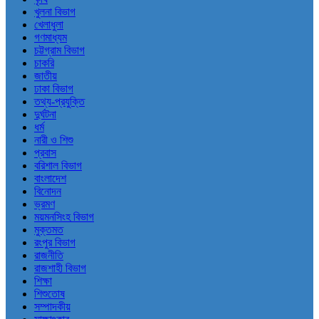
খুলনা বিভাগ
খেলাধুলা
গণমাধ্যম
চট্টগ্রাম বিভাগ
চাকরি
জাতীয়
ঢাকা বিভাগ
তথ্য-প্রযুক্তি
দুর্ঘটনা
ধর্ম
নারী ও শিশু
প্রবাস
বরিশাল বিভাগ
বাংলাদেশ
বিনোদন
ভ্রমণ
ময়মনসিংহ বিভাগ
মুক্তমত
রংপুর বিভাগ
রাজনীতি
রাজশাহী বিভাগ
শিক্ষা
শিশুতোষ
সম্পাদকীয়