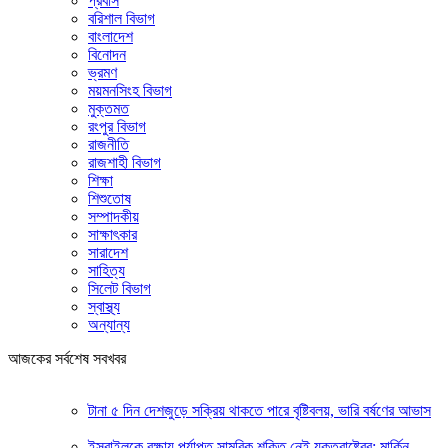
প্রবাস
বরিশাল বিভাগ
বাংলাদেশ
বিনোদন
ভ্রমণ
ময়মনসিংহ বিভাগ
মুক্তমত
রংপুর বিভাগ
রাজনীতি
রাজশাহী বিভাগ
শিক্ষা
শিশুতোষ
সম্পাদকীয়
সাক্ষাৎকার
সারাদেশ
সাহিত্য
সিলেট বিভাগ
স্বাস্থ্য
অন্যান্য
আজকের সর্বশেষ সবখবর
টানা ৫ দিন দেশজুড়ে সক্রিয় থাকতে পারে বৃষ্টিবলয়, ভারি বর্ষণের আভাস
ইসরাইলকে রক্ষায় পর্যাপ্ত সামরিক শক্তি নেই যুক্তরাষ্ট্রের: মার্কিন