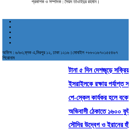
প্রকাশক ও সম্পাদক : সৈয়দ তাওহিদুর রহমান।
অফিস : ৬/৬৩,ব্লক এ,মিরপুর ১২, ঢাকা ১২১৬।মোবাইল +৮৮০১৬৭০১৫৫৪৬৭
শিরোনাম
টানা ৫ দিন দেশজুড়ে সক্রিয় থা
ইসরাইলকে রক্ষায় পর্যাপ্ত সামর
পে-স্কেল কার্যকর হলে বকেয়া
অভিবাসী ঠেকাতে ১৬০০ ফুট দীর
সৌদির উদ্বেগ ও ইরানের হুঁশিয