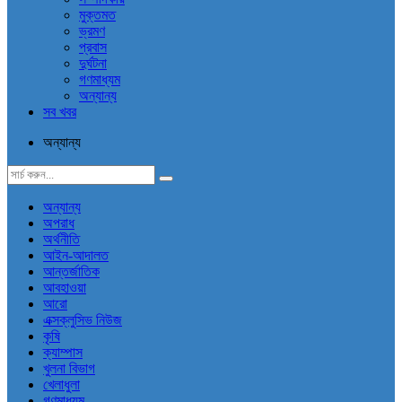
মুক্তমত
ভ্রমণ
প্রবাস
দুর্ঘটনা
গণমাধ্যম
অন্যান্য
সব খবর
অন্যান্য
অন্যান্য
অপরাধ
অর্থনীতি
আইন-আদালত
আন্তর্জাতিক
আবহাওয়া
আরো
এক্সক্লুসিভ নিউজ
কৃষি
ক্যাম্পাস
খুলনা বিভাগ
খেলাধুলা
গণমাধ্যম