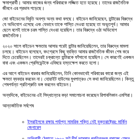
ক্ষমাপ্রার্থী। আমার কাজের জন্য পরিবারকে লজ্জিত হতে হয়েছে। তাদের রাজনৈতিক
জীবনে এর প্রভাব পড়েছে।
জো বাইডেনের বিবৃতি অবশ্য অন্য কথা বলছে। বাইডেন জানিয়েছেন, হান্টারের বিরুদ্ধে
যে অভিযোগ এসেছে এবং যেভাবে তাকে শাস্তি দেওয়া হয়েছে তা অভূতপূর্ব। আমার
ছেলে বলেই তাকে চরম শাস্তি দেওয়া হয়েছিল। তার বিরুদ্ধে ওঠা অভিযোগ
রাজনৈতিক।
২০২০ সালে বাইডেন ক্ষমতায় আসার পরেই হান্টার জানিয়েছিলেন, তার বিরুদ্ধে মামলা
চলছে। বাইডেন বলেছেন, কংগ্রেসে কিছু ব্যক্তি আমার রাজনৈতিক জীবন শেষ করে
দিতে চেয়েছিলেন। তাদেরই চক্রান্তে হান্টারকে ফাঁসানো হয়েছিল। সে কারণেই একজন
বাবা এবং একজন প্রেসিডেন্টকে এবিষয়ে হস্তক্ষেপ করতে হলো।
এর আগে বাইডেন বারবার জানিয়েছিলেন, তিনি কোনভাবেই পরিবারের কারো জন্য এই
ক্ষমতা ব্যবহার করবেন না। হোয়াইট হাউসের মুখপাত্রও সে কথা জানিয়েছিলেন। কিন্তু
শেষপর্যন্ত প্রতিশ্রুতি ভঙ্গ করলেন বাইডেন।
অন্যদিকে, বাইডেনের এই সিদ্ধান্তের কড়া সমালোচনা করেছেন রিপাবলিকান এমপিরা।
আন্তর্জাতিক সর্বশেষ
ইসরাইলকে রক্ষায় পর্যাপ্ত সামরিক শক্তি নেই যুক্তরাষ্ট্রের: মার্কিন
জেনারেল
অভিবাসী ঠেকাতে ১৬০০ ফুট দীর্ঘ ভাসমান প্রতিবন্ধক বসাচ্ছে স্পেন