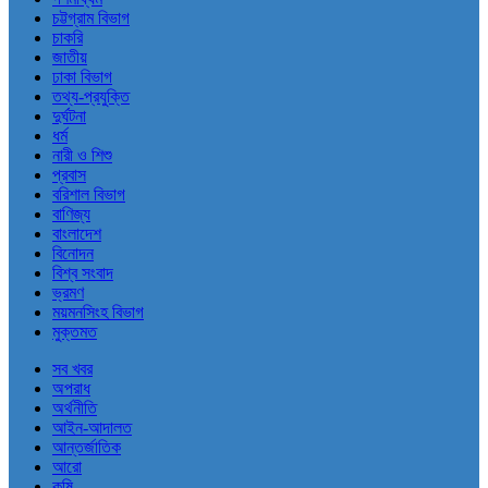
চট্টগ্রাম বিভাগ
চাকরি
জাতীয়
ঢাকা বিভাগ
তথ্য-প্রযুক্তি
দুর্ঘটনা
ধর্ম
নারী ও শিশু
প্রবাস
বরিশাল বিভাগ
বাণিজ্য
বাংলাদেশ
বিনোদন
বিশ্ব সংবাদ
ভ্রমণ
ময়মনসিংহ বিভাগ
মুক্তমত
সব খবর
অপরাধ
অর্থনীতি
আইন-আদালত
আন্তর্জাতিক
আরো
কৃষি