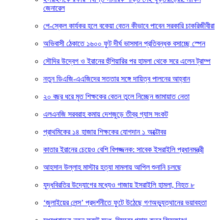
জেনারেল
পে-স্কেল কার্যকর হলে বকেয়া বেতন কীভাবে পাবেন সরকারি চাকরিজীবীরা
অভিবাসী ঠেকাতে ১৬০০ ফুট দীর্ঘ ভাসমান প্রতিবন্ধক বসাচ্ছে স্পেন
সৌদির উদ্বেগ ও ইরানের হুঁশিয়ারির পর হামলা থেকে সরে এলেন ট্রাম্প
নতুন ডিএজি-এএজিদের সততার সঙ্গে দায়িত্ব পালনের আহ্বান
২০ বছর ধরে মৃত শিক্ষকের বেতন তুলে নিচ্ছেন জামায়াত নেতা
এলএনজি সরবরাহ কমায় দেশজুড়ে তীব্র গ্যাস সংকট
প্রাথমিকের ১৪ হাজার শিক্ষকের যোগদান ১ অক্টোবর
কাতার ইরানের চেয়েও বেশি বিপজ্জনক: সাবেক ইসরাইলি প্রধানমন্ত্রী
আহসান উল্লাহ মাস্টার হত্যা মামলায় আপিল শুনানি চলছে
যুদ্ধবিরতির উদ্যোগের মধ্যেও গাজায় ইসরাইলি হামলা, নিহত ৮
‘জুলাইয়ের লেন্স’ প্রদর্শনীতে ফুটে উঠেছে গণঅভ্যুত্থানের ভয়াবহতা