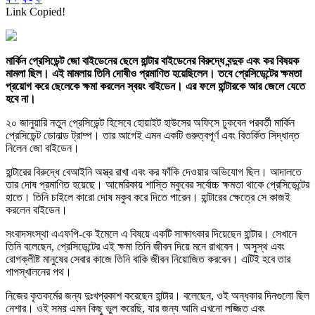
Link Copied!
মার্কিন প্রেসিডেন্ট জো বাইডেনের ছেলে হান্টার বাইডেনের বিরুদ্ধে বন্দুক এবং কর বিষয়ক
মামলা ছিল। এই মামলায় তিনি দোষীও প্রমাণিত হয়েছিলেন। তবে প্রেসিডেন্টের ক্ষমতা
প্রয়োগ করে ছেলেকে ক্ষমা করলেন স্বয়ং বাইডেন। এর ফলে হান্টারকে আর জেলে যেতে
হবে না।
২০ জানুয়ারি নতুন প্রেসিডেন্ট হিসেবে হোয়াইট হাউসের অফিসে ঢুকবেন পরবর্তী মার্কিন
প্রেসিডেন্ট ডোনাল্ড ট্রাম্প। তার আগেই এমন একটি গুরুত্বপূর্ণ এবং বিতর্কিত সিদ্ধান্ত
নিলেন জো বাইডেন।
হান্টারের বিরুদ্ধে বেআইনি অস্ত্র রাখা এবং কর ফাঁকি দেওয়ার অভিযোগ ছিল। আদালতে
তার দোষ প্রমাণিত হয়েছে। আমেরিকায় শাস্তি মকুবের সর্বোচ্চ ক্ষমতা থাকে প্রেসিডেন্টের
হাতে। তিনি চাইলে কারো দোষ মকুব করে দিতে পারেন। হান্টারের ক্ষেত্রে সে কাজই
করলেন বাইডেন।
সংবাদসংস্থা এএফপি-কে ইমেলে এ বিষয়ে একটি সাক্ষাৎকার দিয়েছেন হান্টার। সেখানে
তিনি বলেছেন, প্রেসিডেন্টের এই ক্ষমা তিনি জীবন দিয়ে মনে রাখবেন। অসুস্থ এবং
রোগক্লীষ্ট মানুষের সেবার কাজে তিনি বাকি জীবন নিয়োজিত করবেন। এটিই হবে তার
পাপস্খালনের পথ।
নিজের কৃতকর্মের জন্য দুঃখপ্রকাশ করেছেন হান্টার। বলেছেন, ওই অন্ধকার দিনগুলো ছিল
নেশার। ওই সময় এমন কিছু ভুল করেছি, যার জন্য আমি এখনো লজ্জিত এবং