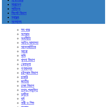
সাক্ষাৎকার
সারাদেশ
সাহিত্য
সিলেট বিভাগ
স্বাস্থ্য
অন্যান্য
সব খবর
অপরাধ
অর্থনীতি
আইন-আদালত
আন্তর্জাতিক
আরো
কৃষি
খুলনা বিভাগ
খেলাধুলা
গণমাধ্যম
চট্টগ্রাম বিভাগ
চাকরি
জাতীয়
ঢাকা বিভাগ
তথ্য-প্রযুক্তি
দুর্ঘটনা
ধর্ম
নারী ও শিশু