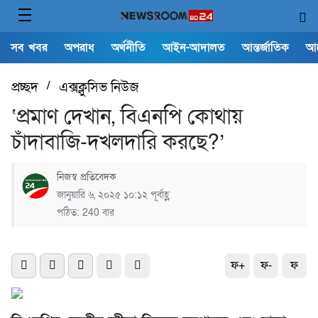
সব খবর
অপরাধ
অর্থনীতি
আইন-আদালত
আন্তর্জাতিক
আ
প্রচ্ছদ
/
এক্সক্লুসিভ নিউজ
‘প্রমাণ দেখান, বিএনপি কোথায়
চাঁদাবাজি-দখলদারি করছে?’
নিজস্ব প্রতিবেদক
জানুয়ারি ৬, ২০২৫ ১০:১২ পূর্বাহ্ণ
পঠিত: 240 বার
ফ+
ফ-
ফ