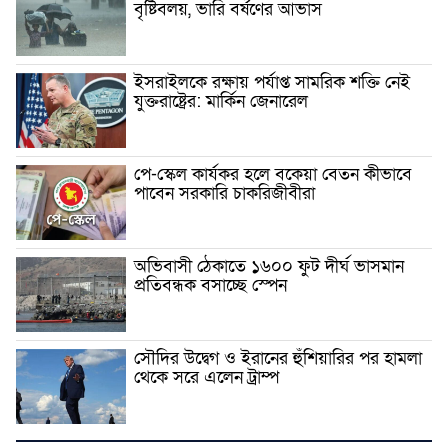
বৃষ্টিবলয়, ভারি বর্ষণের আভাস
ইসরাইলকে রক্ষায় পর্যাপ্ত সামরিক শক্তি নেই
যুক্তরাষ্ট্রের: মার্কিন জেনারেল
পে-স্কেল কার্যকর হলে বকেয়া বেতন কীভাবে
পাবেন সরকারি চাকরিজীবীরা
অভিবাসী ঠেকাতে ১৬০০ ফুট দীর্ঘ ভাসমান
প্রতিবন্ধক বসাচ্ছে স্পেন
সৌদির উদ্বেগ ও ইরানের হুঁশিয়ারির পর হামলা
থেকে সরে এলেন ট্রাম্প