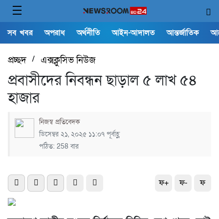
সব খবর
অপরাধ
অর্থনীতি
আইন-আদালত
আন্তর্জাতিক
আ
প্রচ্ছদ
/
এক্সক্লুসিভ নিউজ
প্রবাসীদের নিবন্ধন ছাড়াল ৫ লাখ ৫৪
হাজার
নিজস্ব প্রতিবেদক
ডিসেম্বর ২১, ২০২৫ ১১:০৭ পূর্বাহ্ণ
পঠিত: 258 বার
ফ+
ফ-
ফ