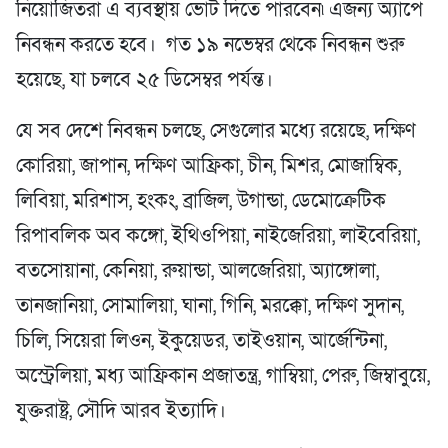
নিয়োজিতরা এ ব্যবস্থায় ভোট দিতে পারবেন৷ এজন্য অ্যাপে
নিবন্ধন করতে হবে। গত ১৯ নভেম্বর থেকে নিবন্ধন শুরু
হয়েছে, যা চলবে ২৫ ডিসেম্বর পর্যন্ত।
যে সব দেশে নিবন্ধন চলছে, সেগুলোর মধ্যে রয়েছে, দক্ষিণ
কোরিয়া, জাপান, দক্ষিণ আফ্রিকা, চীন, মিশর, মোজাম্বিক,
লিবিয়া, মরিশাস, হংকং, ব্রাজিল, উগান্ডা, ডেমোক্রেটিক
রিপাবলিক অব কঙ্গো, ইথিওপিয়া, নাইজেরিয়া, লাইবেরিয়া,
বতসোয়ানা, কেনিয়া, রুয়ান্ডা, আলজেরিয়া, অ্যাঙ্গোলা,
তানজানিয়া, সোমালিয়া, ঘানা, গিনি, মরক্কো, দক্ষিণ সুদান,
চিলি, সিয়েরা লিওন, ইকুয়েডর, তাইওয়ান, আর্জেন্টিনা,
অস্ট্রেলিয়া, মধ্য আফ্রিকান প্রজাতন্ত্র, গাম্বিয়া, পেরু, জিম্বাবুয়ে,
যুক্তরাষ্ট্র, সৌদি আরব ইত্যাদি।