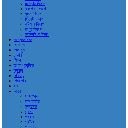
চট্টগ্রাম বিভাগ
রাজশাহী বিভাগ
খুলনা বিভাগ
সিলেট বিভাগ
বরিশাল বিভাগ
রংপুর বিভাগ
ময়মনসিংহ বিভাগ
আন্তর্জাতিক
বিনোদন
খেলাধুলা
চাকরি
শিক্ষা
তথ্য-প্রযুক্তি
স্বাস্থ্য
সাহিত্য
শিশুতোষ
ধর্ম
আরো
সাক্ষাৎকার
সম্পাদকীয়
মুক্তমত
ভ্রমণ
প্রবাস
দুর্ঘটনা
গণমাধ্যম