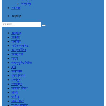
অন্যান্য
সব খবর
অন্যান্য
অন্যান্য
অপরাধ
অর্থনীতি
আইন-আদালত
আন্তর্জাতিক
আবহাওয়া
আরো
এক্সক্লুসিভ নিউজ
কৃষি
ক্যাম্পাস
খুলনা বিভাগ
খেলাধুলা
গণমাধ্যম
চট্টগ্রাম বিভাগ
চাকরি
জাতীয়
ঢাকা বিভাগ
তথ্য-প্রযুক্তি