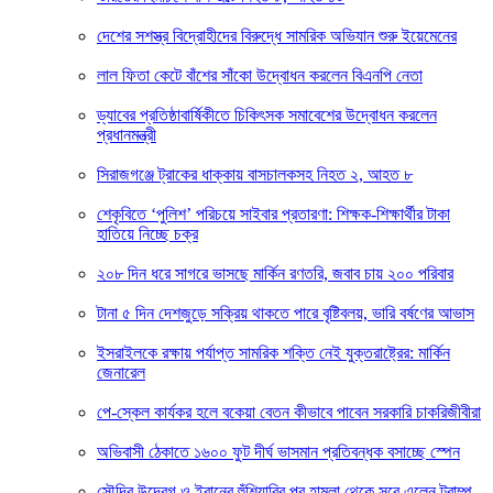
দেশের সশস্ত্র বিদ্রোহীদের বিরুদ্ধে সামরিক অভিযান শুরু ইয়েমেনের
লাল ফিতা কেটে বাঁশের সাঁকো উদ্বোধন করলেন বিএনপি নেতা
ড্যাবের প্রতিষ্ঠাবার্ষিকীতে চিকিৎসক সমাবেশের উদ্বোধন করলেন
প্রধানমন্ত্রী
সিরাজগঞ্জে ট্রাকের ধাক্কায় বাসচালকসহ নিহত ২, আহত ৮
শেকৃবিতে ‘পুলিশ’ পরিচয়ে সাইবার প্রতারণা: শিক্ষক-শিক্ষার্থীর টাকা
হাতিয়ে নিচ্ছে চক্র
২০৮ দিন ধরে সাগরে ভাসছে মার্কিন রণতরি, জবাব চায় ২০০ পরিবার
টানা ৫ দিন দেশজুড়ে সক্রিয় থাকতে পারে বৃষ্টিবলয়, ভারি বর্ষণের আভাস
ইসরাইলকে রক্ষায় পর্যাপ্ত সামরিক শক্তি নেই যুক্তরাষ্ট্রের: মার্কিন
জেনারেল
পে-স্কেল কার্যকর হলে বকেয়া বেতন কীভাবে পাবেন সরকারি চাকরিজীবীরা
অভিবাসী ঠেকাতে ১৬০০ ফুট দীর্ঘ ভাসমান প্রতিবন্ধক বসাচ্ছে স্পেন
সৌদির উদ্বেগ ও ইরানের হুঁশিয়ারির পর হামলা থেকে সরে এলেন ট্রাম্প