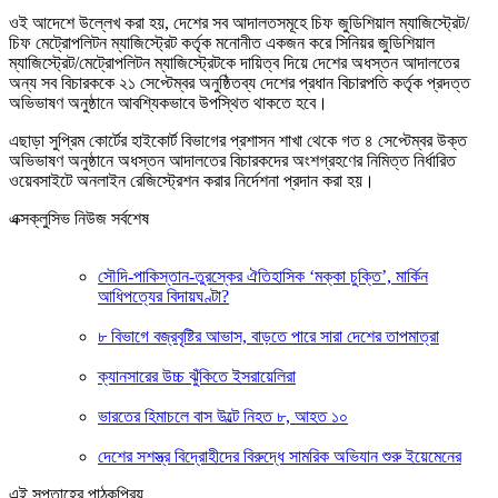
ওই আদেশে উল্লেখ করা হয়, দেশের সব আদালতসমূহে চিফ জুডিশিয়াল ম্যাজিস্ট্রেট/
চিফ মেট্রোপলিটন ম্যাজিস্ট্রেট কর্তৃক মনোনীত একজন করে সিনিয়র জুডিশিয়াল
ম্যাজিস্ট্রেট/মেট্রোপলিটন ম্যাজিস্ট্রেটকে দায়িত্ব দিয়ে দেশের অধস্তন আদালতের
অন্য সব বিচারককে ২১ সেপ্টেম্বর অনুষ্ঠিতব্য দেশের প্রধান বিচারপতি কর্তৃক প্রদত্ত
অভিভাষণ অনুষ্ঠানে আবশ্যিকভাবে উপস্থিত থাকতে হবে।
এছাড়া সুপ্রিম কোর্টের হাইকোর্ট বিভাগের প্রশাসন শাখা থেকে গত ৪ সেপ্টেম্বর উক্ত
অভিভাষণ অনুষ্ঠানে অধস্তন আদালতের বিচারকদের অংশগ্রহণের নিমিত্ত নির্ধারিত
ওয়েবসাইটে অনলাইন রেজিস্ট্রেশন করার নির্দেশনা প্রদান করা হয়।
এক্সক্লুসিভ নিউজ সর্বশেষ
সৌদি-পাকিস্তান-তুরস্কের ঐতিহাসিক ‘মক্কা চুক্তি’, মার্কিন
আধিপত্যের বিদায়ঘণ্টা?
৮ বিভাগে বজ্রবৃষ্টির আভাস, বাড়তে পারে সারা দেশের তাপমাত্রা
ক্যানসারের উচ্চ ঝুঁকিতে ইসরায়েলিরা
ভারতের হিমাচলে বাস উল্টে নিহত ৮, আহত ১০
দেশের সশস্ত্র বিদ্রোহীদের বিরুদ্ধে সামরিক অভিযান শুরু ইয়েমেনের
এই সপ্তাহের পাঠকপ্রিয়