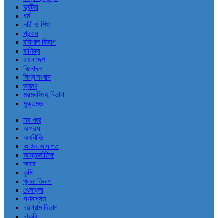
দুর্ঘটনা
ধর্ম
নারী ও শিশু
প্রবাস
বরিশাল বিভাগ
বাণিজ্য
বাংলাদেশ
বিনোদন
বিশ্ব সংবাদ
ভ্রমণ
ময়মনসিংহ বিভাগ
মুক্তমত
সব খবর
অপরাধ
অর্থনীতি
আইন-আদালত
আন্তর্জাতিক
আরো
কৃষি
খুলনা বিভাগ
খেলাধুলা
গণমাধ্যম
চট্টগ্রাম বিভাগ
চাকরি