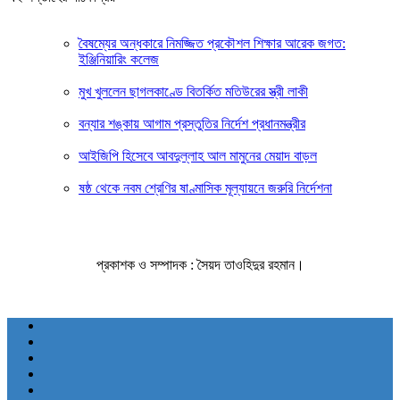
বৈষম্যের অন্ধকারে নিমজ্জিত প্রকৌশল শিক্ষার আরেক জগত:
ইঞ্জিনিয়ারিং কলেজ
মুখ খুললেন ছাগলকাণ্ডে বিতর্কিত মতিউরের স্ত্রী লাকী
বন্যার শঙ্কায় আগাম প্রস্তুতির নির্দেশ প্রধানমন্ত্রীর
আইজিপি হিসেবে আবদুল্লাহ আল মামুনের মেয়াদ বাড়ল
ষষ্ঠ থেকে নবম শ্রেণির ষাণ্মাসিক মূল্যায়নে জরুরি নির্দেশনা
প্রকাশক ও সম্পাদক : সৈয়দ তাওহিদুর রহমান।