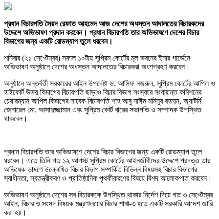
প্রধান বিচারপতি সৈয়দ রেফাত আহমেদ আজ দেশের অধস্তন আদালতের বিচারকদের
উদ্দেশে অভিভাষণ প্রদান করবেন। প্রধান বিচারপতি তার অভিভাষণে দেশের বিচার
বিভাগের জন্য একটি রোডম্যাপ তুলে ধরবেন।
শনিবার (২১ সেপ্টেম্বর) সকাল ১০টায় সুপ্রিম কোর্টের মূল ভবনের ইনার গার্ডেনে
অভিভাষণ অনুষ্ঠানে দেশের অধস্তন আদালতের বিচারকরা অংশগ্রহণ করবেন।
অনুষ্ঠানে অন্তর্বর্তী সরকারের আইন উপদেষ্টা ড. আসিফ নজরুল, সুপ্রিম কোর্টের আপিল ও
হাইকোর্ট উভয় বিভাগের বিচারপতি ছাড়াও বিচার বিভাগ সংস্কার সংক্রান্ত কমিশনের
চেয়ারম্যান আপিল বিভাগের সাবেক বিচারপতি শাহ আবু নাঈম মমিনুর রহমান, অ্যাটর্নি
জেনারেল মো. আসাদুজ্জামান এবং সুপ্রিম কোর্ট বারের সভাপতি ও সম্পাদক উপস্থিত
থাকবেন।
প্রধান বিচারপতি তার অভিভাষণে দেশের বিচার বিভাগের জন্য একটি রোডম্যাপ তুলে
ধরবেন। এতে তিনি গত ১২ আগস্ট সুপ্রিম কোর্টের আইনজীবীদের উদ্দেশে প্রদত্ত তার
অভিষেক ভাষণে উল্লেখিত বিচার বিভাগ সম্পর্কিত বিভিন্ন বিষয়সহ বিচার বিভাগের
স্বাধীনতা, স্বতন্ত্রীকরণ ও প্রাতিষ্ঠানিক পৃথকীকরণের বিষয়ে বিশদ আলোকপাত করবেন।
অভিভাষণ অনুষ্ঠানে দেশের সব বিচারককে উপস্থিত থাকার নির্দেশ দিয়ে গত ৩ সেপ্টেম্বর
আইন, বিচার ও সংসদ বিষয়ক মন্ত্রণালয়ের বিচার শাখা-৩ হতে একটি সরকারি আদেশ জারি
করা হয়।