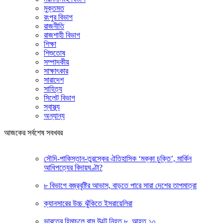
মুক্তমত
রংপুর বিভাগ
রাজনীতি
রাজশাহী বিভাগ
শিক্ষা
শিশুতোষ
সম্পাদকীয়
সাক্ষাৎকার
সারাদেশ
সাহিত্য
সিলেট বিভাগ
স্বাস্থ্য
অন্যান্য
আজকের সর্বশেষ সবখবর
সৌদি-পাকিস্তান-তুরস্কের ঐতিহাসিক ‘মক্কা চুক্তি’, মার্কিন
আধিপত্যের বিদায়ঘণ্টা?
৮ বিভাগে বজ্রবৃষ্টির আভাস, বাড়তে পারে সারা দেশের তাপমাত্রা
ক্যানসারের উচ্চ ঝুঁকিতে ইসরায়েলিরা
ভারতের হিমাচলে বাস উল্টে নিহত ৮, আহত ১০