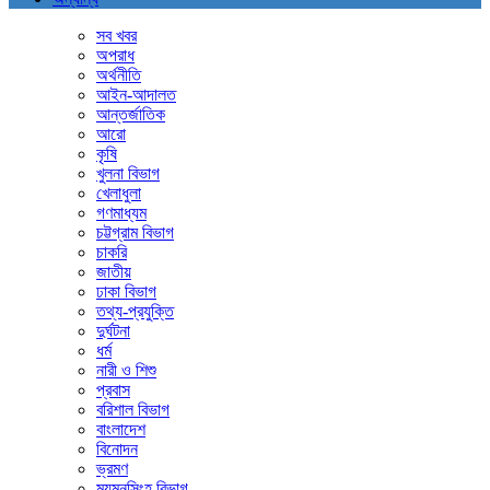
সব খবর
অপরাধ
অর্থনীতি
আইন-আদালত
আন্তর্জাতিক
আরো
কৃষি
খুলনা বিভাগ
খেলাধুলা
গণমাধ্যম
চট্টগ্রাম বিভাগ
চাকরি
জাতীয়
ঢাকা বিভাগ
তথ্য-প্রযুক্তি
দুর্ঘটনা
ধর্ম
নারী ও শিশু
প্রবাস
বরিশাল বিভাগ
বাংলাদেশ
বিনোদন
ভ্রমণ
ময়মনসিংহ বিভাগ