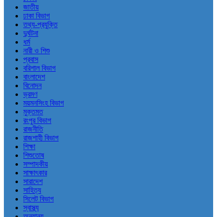
জাতীয়
ঢাকা বিভাগ
তথ্য-প্রযুক্তি
দুর্ঘটনা
ধর্ম
নারী ও শিশু
প্রবাস
বরিশাল বিভাগ
বাংলাদেশ
বিনোদন
ভ্রমণ
ময়মনসিংহ বিভাগ
মুক্তমত
রংপুর বিভাগ
রাজনীতি
রাজশাহী বিভাগ
শিক্ষা
শিশুতোষ
সম্পাদকীয়
সাক্ষাৎকার
সারাদেশ
সাহিত্য
সিলেট বিভাগ
স্বাস্থ্য
অন্যান্য