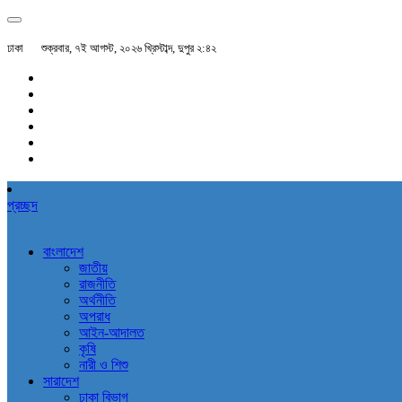
ঢাকা
শুক্রবার, ৭ই আগস্ট, ২০২৬ খ্রিস্টাব্দ, দুপুর ২:৪২
প্রচ্ছদ
বাংলাদেশ
জাতীয়
রাজনীতি
অর্থনীতি
অপরাধ
আইন-আদালত
কৃষি
নারী ও শিশু
সারাদেশ
ঢাকা বিভাগ