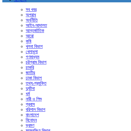
সব খবর
অপরাধ
অর্থনীতি
আইন-আদালত
আন্তর্জাতিক
আরো
কৃষি
খুলনা বিভাগ
খেলাধুলা
গণমাধ্যম
চট্টগ্রাম বিভাগ
চাকরি
জাতীয়
ঢাকা বিভাগ
তথ্য-প্রযুক্তি
দুর্ঘটনা
ধর্ম
নারী ও শিশু
প্রবাস
বরিশাল বিভাগ
বাংলাদেশ
বিনোদন
ভ্রমণ
ময়মনসিংহ বিভাগ