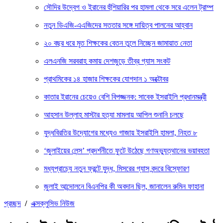
সৌদির উদ্বেগ ও ইরানের হুঁশিয়ারির পর হামলা থেকে সরে এলেন ট্রাম্প
নতুন ডিএজি-এএজিদের সততার সঙ্গে দায়িত্ব পালনের আহ্বান
২০ বছর ধরে মৃত শিক্ষকের বেতন তুলে নিচ্ছেন জামায়াত নেতা
এলএনজি সরবরাহ কমায় দেশজুড়ে তীব্র গ্যাস সংকট
প্রাথমিকের ১৪ হাজার শিক্ষকের যোগদান ১ অক্টোবর
কাতার ইরানের চেয়েও বেশি বিপজ্জনক: সাবেক ইসরাইলি প্রধানমন্ত্রী
আহসান উল্লাহ মাস্টার হত্যা মামলায় আপিল শুনানি চলছে
যুদ্ধবিরতির উদ্যোগের মধ্যেও গাজায় ইসরাইলি হামলা, নিহত ৮
‘জুলাইয়ের লেন্স’ প্রদর্শনীতে ফুটে উঠেছে গণঅভ্যুত্থানের ভয়াবহতা
মধ্যপ্রাচ্যে নতুন ফ্রন্টে যুদ্ধ, মিসরের গ্যাস বন্দরে বিস্ফোরণ
জুলাই আন্দোলনে বিএনপির কী অবদান ছিল, জানালেন রুমিন ফাহানা
প্রচ্ছদ
/
এক্সক্লুসিভ নিউজ