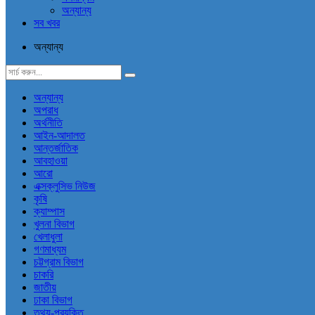
অন্যান্য
সব খবর
অন্যান্য
অন্যান্য
অপরাধ
অর্থনীতি
আইন-আদালত
আন্তর্জাতিক
আবহাওয়া
আরো
এক্সক্লুসিভ নিউজ
কৃষি
ক্যাম্পাস
খুলনা বিভাগ
খেলাধুলা
গণমাধ্যম
চট্টগ্রাম বিভাগ
চাকরি
জাতীয়
ঢাকা বিভাগ
তথ্য-প্রযুক্তি