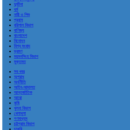
দুর্ঘটনা
ধর্ম
নারী ও শিশু
প্রবাস
বরিশাল বিভাগ
বাণিজ্য
বাংলাদেশ
বিনোদন
বিশ্ব সংবাদ
ভ্রমণ
ময়মনসিংহ বিভাগ
মুক্তমত
সব খবর
অপরাধ
অর্থনীতি
আইন-আদালত
আন্তর্জাতিক
আরো
কৃষি
খুলনা বিভাগ
খেলাধুলা
গণমাধ্যম
চট্টগ্রাম বিভাগ
চাকরি