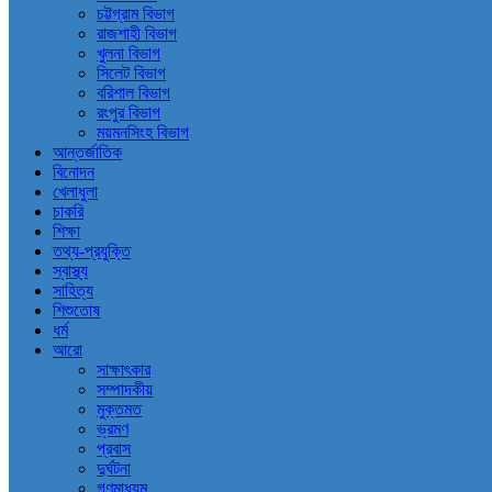
চট্টগ্রাম বিভাগ
রাজশাহী বিভাগ
খুলনা বিভাগ
সিলেট বিভাগ
বরিশাল বিভাগ
রংপুর বিভাগ
ময়মনসিংহ বিভাগ
আন্তর্জাতিক
বিনোদন
খেলাধুলা
চাকরি
শিক্ষা
তথ্য-প্রযুক্তি
স্বাস্থ্য
সাহিত্য
শিশুতোষ
ধর্ম
আরো
সাক্ষাৎকার
সম্পাদকীয়
মুক্তমত
ভ্রমণ
প্রবাস
দুর্ঘটনা
গণমাধ্যম