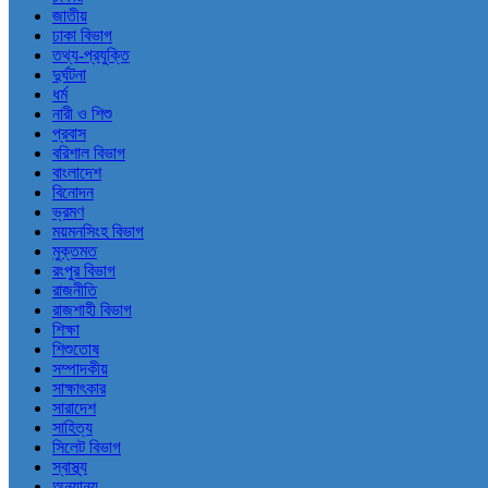
জাতীয়
ঢাকা বিভাগ
তথ্য-প্রযুক্তি
দুর্ঘটনা
ধর্ম
নারী ও শিশু
প্রবাস
বরিশাল বিভাগ
বাংলাদেশ
বিনোদন
ভ্রমণ
ময়মনসিংহ বিভাগ
মুক্তমত
রংপুর বিভাগ
রাজনীতি
রাজশাহী বিভাগ
শিক্ষা
শিশুতোষ
সম্পাদকীয়
সাক্ষাৎকার
সারাদেশ
সাহিত্য
সিলেট বিভাগ
স্বাস্থ্য
অন্যান্য