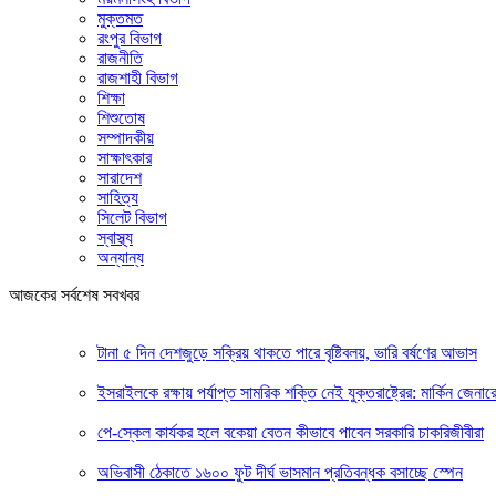
মুক্তমত
রংপুর বিভাগ
রাজনীতি
রাজশাহী বিভাগ
শিক্ষা
শিশুতোষ
সম্পাদকীয়
সাক্ষাৎকার
সারাদেশ
সাহিত্য
সিলেট বিভাগ
স্বাস্থ্য
অন্যান্য
আজকের সর্বশেষ সবখবর
টানা ৫ দিন দেশজুড়ে সক্রিয় থাকতে পারে বৃষ্টিবলয়, ভারি বর্ষণের আভাস
ইসরাইলকে রক্ষায় পর্যাপ্ত সামরিক শক্তি নেই যুক্তরাষ্ট্রের: মার্কিন জেনার
পে-স্কেল কার্যকর হলে বকেয়া বেতন কীভাবে পাবেন সরকারি চাকরিজীবীরা
অভিবাসী ঠেকাতে ১৬০০ ফুট দীর্ঘ ভাসমান প্রতিবন্ধক বসাচ্ছে স্পেন