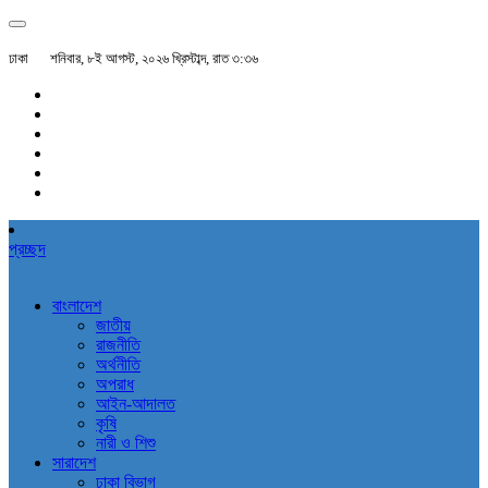
ঢাকা
শনিবার, ৮ই আগস্ট, ২০২৬ খ্রিস্টাব্দ, রাত ৩:৩৬
প্রচ্ছদ
বাংলাদেশ
জাতীয়
রাজনীতি
অর্থনীতি
অপরাধ
আইন-আদালত
কৃষি
নারী ও শিশু
সারাদেশ
ঢাকা বিভাগ