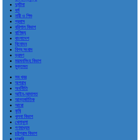
দুর্ঘটনা
ধর্ম
নারী ও শিশু
প্রবাস
বরিশাল বিভাগ
বাণিজ্য
বাংলাদেশ
বিনোদন
বিশ্ব সংবাদ
ভ্রমণ
ময়মনসিংহ বিভাগ
মুক্তমত
সব খবর
অপরাধ
অর্থনীতি
আইন-আদালত
আন্তর্জাতিক
আরো
কৃষি
খুলনা বিভাগ
খেলাধুলা
গণমাধ্যম
চট্টগ্রাম বিভাগ
চাকরি