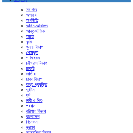
সব খবর
অপরাধ
অর্থনীতি
আইন-আদালত
আন্তর্জাতিক
আরো
কৃষি
খুলনা বিভাগ
খেলাধুলা
গণমাধ্যম
চট্টগ্রাম বিভাগ
চাকরি
জাতীয়
ঢাকা বিভাগ
তথ্য-প্রযুক্তি
দুর্ঘটনা
ধর্ম
নারী ও শিশু
প্রবাস
বরিশাল বিভাগ
বাংলাদেশ
বিনোদন
ভ্রমণ
ময়মনসিংহ বিভাগ