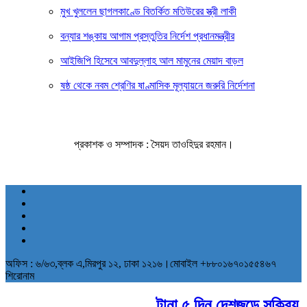
মুখ খুললেন ছাগলকাণ্ডে বিতর্কিত মতিউরের স্ত্রী লাকী
বন্যার শঙ্কায় আগাম প্রস্তুতির নির্দেশ প্রধানমন্ত্রীর
আইজিপি হিসেবে আবদুল্লাহ আল মামুনের মেয়াদ বাড়ল
ষষ্ঠ থেকে নবম শ্রেণির ষাণ্মাসিক মূল্যায়নে জরুরি নির্দেশনা
প্রকাশক ও সম্পাদক : সৈয়দ তাওহিদুর রহমান।
অফিস : ৬/৬৩,ব্লক এ,মিরপুর ১২, ঢাকা ১২১৬।মোবাইল +৮৮০১৬৭০১৫৫৪৬৭
শিরোনাম
টানা ৫ দিন দেশজুড়ে সক্রিয় থাক