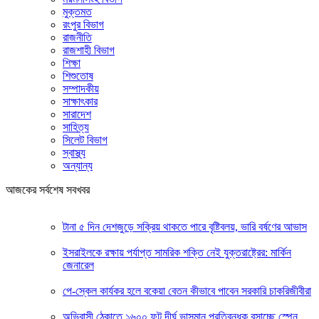
মুক্তমত
রংপুর বিভাগ
রাজনীতি
রাজশাহী বিভাগ
শিক্ষা
শিশুতোষ
সম্পাদকীয়
সাক্ষাৎকার
সারাদেশ
সাহিত্য
সিলেট বিভাগ
স্বাস্থ্য
অন্যান্য
আজকের সর্বশেষ সবখবর
টানা ৫ দিন দেশজুড়ে সক্রিয় থাকতে পারে বৃষ্টিবলয়, ভারি বর্ষণের আভাস
ইসরাইলকে রক্ষায় পর্যাপ্ত সামরিক শক্তি নেই যুক্তরাষ্ট্রের: মার্কিন
জেনারেল
পে-স্কেল কার্যকর হলে বকেয়া বেতন কীভাবে পাবেন সরকারি চাকরিজীবীরা
অভিবাসী ঠেকাতে ১৬০০ ফুট দীর্ঘ ভাসমান প্রতিবন্ধক বসাচ্ছে স্পেন