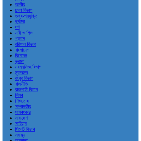
জাতীয়
ঢাকা বিভাগ
তথ্য-প্রযুক্তি
দুর্ঘটনা
ধর্ম
নারী ও শিশু
প্রবাস
বরিশাল বিভাগ
বাংলাদেশ
বিনোদন
ভ্রমণ
ময়মনসিংহ বিভাগ
মুক্তমত
রংপুর বিভাগ
রাজনীতি
রাজশাহী বিভাগ
শিক্ষা
শিশুতোষ
সম্পাদকীয়
সাক্ষাৎকার
সারাদেশ
সাহিত্য
সিলেট বিভাগ
স্বাস্থ্য
অন্যান্য