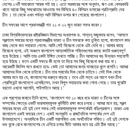
দেশের ২৭টি সমঝোতা স্মারক সই হয়। এতে সরকারের সঙ্গে অনুদান, ঋণ এবং বেসরকারি
খাতে আরো কিছু সমঝোতার আওতায় সব মিলিয়ে ৪০ বিলিয়ন ডলারের প্রতিশ্রুতি দেয়
চীন । তা থেকে এখন পর্যন্ত আট বিলিয়ন ডলার ঋণ পেয়েছে বাংলাদেশ।
চীন সফরের আগে প্রধানমন্ত্রী গত ২১ ও ২২ জুন ভারত সফর করেন।
ঢাকা বিশ্ববিদ্যালয়ের রাষ্ট্রবিজ্ঞান বিভাগের অধ্যাপক ড. শান্তনূ মজুমদার বলেন, ‘আসলে
স্বল্পতম সময়ের মধ্যে প্রধানমন্ত্রীর ভারত ও চীন সফরকে কত চুক্তি হলো, বাংলাদেশ কার
কাছ থেকে কত সহায়তা পেলো- আমি সেই বিবেচনা থেকে এটা দেখি না। আমার কাছে
বিবেচনা হলো, এই অঞ্চলে বাংলাদেশ আন্তর্জাতিক শক্তিগুলোর কাছে কতটা গুরুত্বপূর্ণ
হয়ে উঠেছে। আমি তার একটা ইঙ্গিত দেখতে পাচ্ছি। চীন আমাদের বড় উন্নয়ন সহযোগী
হয়ে উঠছে। ফলে একটি সফরে কী হলো তা দিয়ে সব কিছু বিবেচনা করা যায় না।
আরেকটি জিনিস মনে রাখতে হবে- কেউ তো আমাদের জন্য দানছত্র খুলে বসেনি। আমরা
আমাদের দিক থেকে চাইবো। চীন তার স্বার্থের দিক থেকে চাইবে। সেই দিক থেকে
আমার মনে হয় যে, বাংলাদেশের গুরুত্ব বাড়ছে। তবে এটা সত্য এর আগে যখন চীনা
প্রেসিডেন্ট বাংলাদেশে এসেছিলেন, তখন বিপুল সহায়তার কথা শোনা গেছে। তার পুরোটা
হয়তো এখনো আসেনি, পাইলাইনে আছে।’
এক প্রশ্নের জবাবে তিনি বলেন, ‘বাংলাদেশ গত ১০ বছর ধরে ভারত ও চীনের সঙ্গে
সম্পর্কের ক্ষেত্রে একটি ভারসাম্যমূলক কূটনীতি রক্ষা করে চলছে। আমরা মনে হয়, স্বল্প
সময়ের মধ্যে এই দুই দেশ সফর সেই ভারসাম্যমূলক সম্পর্কেরই বহিঃপ্রকাশ। ভারত এবং
বাংলাদেশ একই বলয়ের দেশ। একই সংস্কৃতি ও রাজনৈতিক সম্পর্কের দেশ এই
উপমহাদেশে। অন্যদিকে চীন একটি পরাশক্তি এবং অর্থনৈতিক শক্তি। এই দুই দেশকে
গুড বুকে রেখে বাংলাদেশের যে এগিয়ে চলার নীতি আমার মনে হয় এটা ঠিক আছে।’