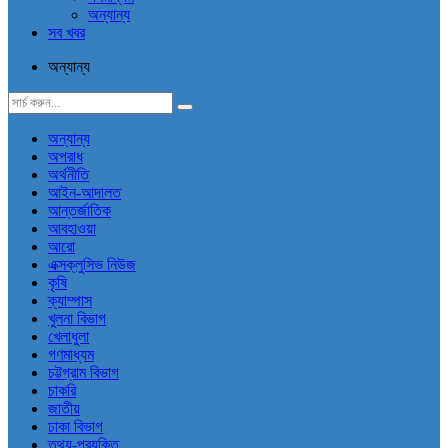
অন্যান্য
সব খবর
অন্যান্য
অন্যান্য
অপরাধ
অর্থনীতি
আইন-আদালত
আন্তর্জাতিক
আবহাওয়া
আরো
এক্সক্লুসিভ নিউজ
কৃষি
ক্যাম্পাস
খুলনা বিভাগ
খেলাধুলা
গণমাধ্যম
চট্টগ্রাম বিভাগ
চাকরি
জাতীয়
ঢাকা বিভাগ
তথ্য-প্রযুক্তি