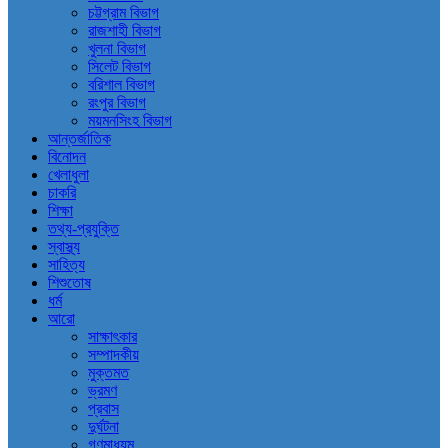
চট্টগ্রাম বিভাগ
রাজশাহী বিভাগ
খুলনা বিভাগ
সিলেট বিভাগ
বরিশাল বিভাগ
রংপুর বিভাগ
ময়মনসিংহ বিভাগ
আন্তর্জাতিক
বিনোদন
খেলাধুলা
চাকরি
শিক্ষা
তথ্য-প্রযুক্তি
স্বাস্থ্য
সাহিত্য
শিশুতোষ
ধর্ম
আরো
সাক্ষাৎকার
সম্পাদকীয়
মুক্তমত
ভ্রমণ
প্রবাস
দুর্ঘটনা
গণমাধ্যম