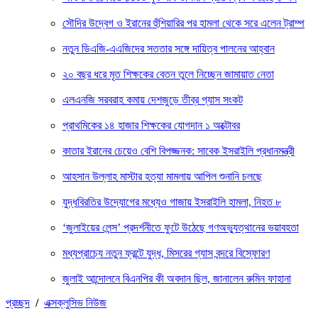
সৌদির উদ্বেগ ও ইরানের হুঁশিয়ারির পর হামলা থেকে সরে এলেন ট্রাম্প
নতুন ডিএজি-এএজিদের সততার সঙ্গে দায়িত্ব পালনের আহ্বান
২০ বছর ধরে মৃত শিক্ষকের বেতন তুলে নিচ্ছেন জামায়াত নেতা
এলএনজি সরবরাহ কমায় দেশজুড়ে তীব্র গ্যাস সংকট
প্রাথমিকের ১৪ হাজার শিক্ষকের যোগদান ১ অক্টোবর
কাতার ইরানের চেয়েও বেশি বিপজ্জনক: সাবেক ইসরাইলি প্রধানমন্ত্রী
আহসান উল্লাহ মাস্টার হত্যা মামলায় আপিল শুনানি চলছে
যুদ্ধবিরতির উদ্যোগের মধ্যেও গাজায় ইসরাইলি হামলা, নিহত ৮
‘জুলাইয়ের লেন্স’ প্রদর্শনীতে ফুটে উঠেছে গণঅভ্যুত্থানের ভয়াবহতা
মধ্যপ্রাচ্যে নতুন ফ্রন্টে যুদ্ধ, মিসরের গ্যাস বন্দরে বিস্ফোরণ
জুলাই আন্দোলনে বিএনপির কী অবদান ছিল, জানালেন রুমিন ফাহানা
প্রচ্ছদ
/
এক্সক্লুসিভ নিউজ