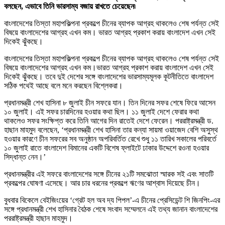
বলছেন, এভাবে তিনি ভারসাম্য বজায় রাখতে চেয়েছেন৷
বাংলাদেশের তিস্তা মহাপকিল্পনা প্রকল্পে চীনের ব্যাপক আগ্রহ থাকলেও শেষ পর্যন্ত সেই
বিষয়ে বাংলাদেশের আগ্রহ এখন কম। ভারত আগ্রহ প্রকাশ করায় বাংলাদেশ এখন সেই
দিকেই ঝুঁকছে।
বাংলাদেশের তিস্তা মহাপকিল্পনা প্রকল্পে চীনের ব্যাপক আগ্রহ থাকলেও শেষ পর্যন্ত সেই
বিষয়ে বাংলাদেশের আগ্রহ এখন কম।ভারত আগ্রহ প্রকাশ করায় বাংলাদেশ এখন সেই
দিকেই ঝুঁকছে। তবে দুই দেশের সঙ্গে বাংলাদেশের ভারসাম্যমূলক কূটনীতিতে বাংলাদেশ
সঠিক পথেই আছে বলে মনে করছেন বিশ্লেকরা।
প্রধানমন্ত্রী শেখ হাসিনা ৮ জুলাই চীন সফরে যান। তিন দিনের সফর শেষে ফিরে আসেন
১০ জুলাই। এই সফর চারদিনের হওয়ার কথা ছিল। ১১ জুলাই দেশে ফেরার কথা
থাকলেও সফর সংক্ষিপ্ত করে তিনি আগের দিন রাতেই দেশে ফেরেন। পররাষ্ট্রমন্ত্রী ড.
হাছান মাহমুদ বলেছেন, ‘প্রধানমন্ত্রী শেখ হাসিনা তার কন্যা সায়মা ওয়াজেদ বেশি অসুস্থ
হওয়ার কারণে চীন সফরের সব অনুষ্ঠান অপরিবর্তিত রেখে শুধু ১১ তারিখ সকালের পরিবর্তে
১০ জুলাই রাতে বাংলাদেশ বিমানের একটি বিশেষ ফ্লাইটে ঢাকার উদ্দেশে রওনা হওয়ার
সিদ্ধান্ত নেন।’
প্রধানমন্ত্রীর এই সফরে বাংলাদেশের সঙ্গে চীনের ২১টি সমঝোতা স্মারক সই এবং সাতটি
প্রকল্পের ঘোষণা এসেছে। আর চার ধরনের প্রকল্পে ঋণের আশ্বাস দিয়েছে চীন।
বুধবার বিকেলে বেইজিংয়ের ‘গ্রেট হল অব দ্য পিপল’-এ চীনের প্রেসিডেন্ট শি জিনপিং-এর
সঙ্গে প্রধানমন্ত্রী শেখ হাসিনার বৈঠক শেষে সংবাদ সম্মেলনে এই তথ্য জানান বাংলাদেশের
পররাষ্ট্রমন্ত্রী হাছান মাহমুদ।