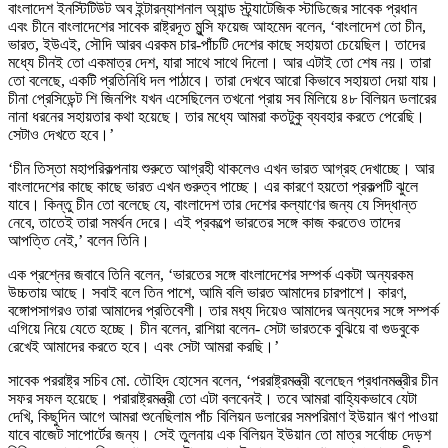
বাংলাদেশ ইনস্টিটিউট অব ইন্টারন্যাশনাল অ্যান্ড স্ট্র্যাটেজিক স্টাডিজের সাবেক প্রধান
এবং চীনে বাংলাদেশের সাবেক রাষ্ট্রদূত মুন্সি ফয়েজ আহমেদ বলেন, ‘বাংলাদেশ তো চীন,
ভারত, ইউএই, সৌদি আরব এরকম চার-পাঁচটি দেশের কাছে সহায়তা চেয়েছিল। তাদের
মধ্যে চীনই তো একমাত্র দেশ, যারা সাথে সাথে দিলো। আর এটাই তো শেষ নয়। তারা
তো বলেছে, একটি প্রতিনিধি দল পাঠাবে। তারা দেখবে আরো কিভাবে সহায়তা দেয়া যায়।
চীনা প্রেসিডেন্ট শি জিনপিং যখন এসেছিলেন তখনো প্রায় সব মিলিয়ে ৪৮ বিলিয়ন ডলারের
নানা ধরনের সহায়তার কথা হয়েছে। তার মধ্যে আমরা কতটুকু ব্যবহার করতে পেরেছি।
সেটাও দেখতে হবে।’
‘চীন তিস্তা মহাপরিকল্পনায় শুরুতে আগ্রহী থাকলেও এখন ভারত আগ্রহ দেখাচ্ছে। আর
বাংলাদেশের কাছে কাছে ভারত এখন গুরুত্ব পাচ্ছে। এর কারণে হয়তো প্রকল্পটি ঝুলে
যাবে। কিন্তু চীন তো বলেছে যে, বাংলাদেশ তার দেশের কল্যাণের জন্য যে সিদ্ধান্ত
নেবে, তাতেই তারা সমর্থন দেরে। এই প্রকল্পে ভারতের সঙ্গে কাজ করতেও তাদের
আপত্তি নেই,’ বলেন তিনি।
এক প্রশ্নের জবাবে তিনি বলেন, ‘ভারতের সঙ্গে বাংলাদেশের সম্পর্ক একটা অন্যরকম
উচ্চতায় আছে। সবাই বলে তিন পাশে, আমি বলি ভারত আমাদের চারপাশে। কারণ,
বঙ্গোপসাগরও তারা আমাদের প্রতিবেশী। তার মধ্য দিয়েও আমাদের অন্যদের সঙ্গে সম্পর্ক
এগিয়ে নিয়ে যেতে হচ্ছে। চীন বলেন, রাশিয়া বলেন- সেটা ভারতকে বুঝিয়ে বা গুডবুকে
রেখেই আমাদের করতে হবে। এবং সেটা আমরা করছি।’
সাবেক পররাষ্ট্র সচিব মো. তৌহিদ হোসেন বলেন, ‘পররাষ্ট্রমন্ত্রী বলেছেন প্রধানমন্ত্রীর চীন
সফর সফল হয়েছে। পরারাষ্ট্রমন্ত্রী তো এটা বলবেনই। তবে আমরা বাহ্যিকভাবে যেটা
দেখি, কিছুদিন আগে আমরা শুনেছিলাম পাঁচ বিলিয়ন ডলারের সমপরিমাণ ইউয়ান ঋণ পাওয়া
যাবে বাজেট সাপোর্টের জন্য। সেই তুলনায় এক বিলিয়ন ইউয়ান তো মাত্র সর্বোচ্চ দেড়শ