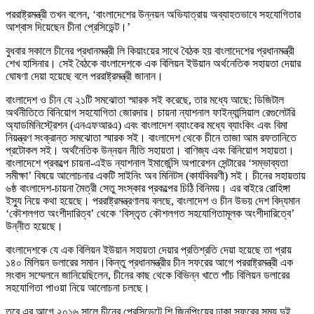
পররাষ্ট্রমন্ত্রী তখন বলেন, ‘বাংলাদেশের উন্নয়ন অভিযাত্রায় অব্যাহতভাবে সহযোগিতার
আশ্বাস দিয়েছেন চীনা প্রেসিডেন্ট।’
বুধবার সকালে চীনের প্রধানমন্ত্রী লি কিয়াংয়ের সাথে বৈঠক হয় বাংলাদেশের প্রধানমন্ত্রী
শেখ হাসিনার। সেই বৈঠকে বাংলাদেশকে এক বিলিয়ন ইউয়ান অর্থনেতিক সহায়তা দেয়ার
ঘোষণা দেয়া হয়েছে বলে পররাষ্ট্রমন্ত্রী জানান।
বাংলাদেশ ও চীন যে ২১টি সমঝোতা স্মারক সই করেছে, তার মধ্যে আছে: ডিজিটাল
অর্থনীতিতে বিনিয়োগ সহযোগিতা জোরদার। চায়না ন্যাশনাল ফাইন্যান্সিয়াল রেগুলেটরি
অ্যাডমিনিস্ট্রেশন (এনএফআরএ) এবং বাংলাদেশ ব্যাংকের মধ্যে ব্যাংকিং এবং বিমা
নিয়ন্ত্রণ সংক্রান্ত সমঝোতা স্মারক সই। বাংলাদেশ থেকে চীনে তাজা আম রফতানিতে
প্রটোকল সই। অর্থনৈতিক উন্নয়ন নীতি সহায়তা। বাণিজ্য এবং বিনিয়োগ সহায়তা।
বাংলাদেশে প্রকল্পে চায়না-এইড ন্যাশনাল ইমার্জেন্সি অপারেশন সেন্টারের ‘সম্ভাব্যতা
সমীক্ষা’ বিষয়ে আলোচনার একটি সাইনিং অব মিনিটস (কার্যবিবরণী) সই। চীনের সহায়তায়
৬ষ্ঠ বাংলাদেশ-চায়না মৈত্রী সেতু সংস্কার প্রকল্পের চিঠি বিনিময়। এর বাইরে রোহিঙ্গা
ইস্যু নিয়ে কথা হয়েছে। পররাষ্ট্রমন্ত্রণালয় বলছে, বাংলাদেশ ও চীন উভয় দেশ বিদ্যমান
‘কৌশলগত অংশীদারিত্ব’ থেকে ‘বিস্তৃত কৌশলগত সহযোগিতামূলক অংশীদারিত্বে’
উন্নীত হয়েছে।
বাংলাদেশকে যে এক বিলিয়ন ইউয়ান সহায়তা দেয়ার প্রতিশ্রতি দেয়া হয়েছে তা প্রায়
১৪০ মিলিয়ন ডলারের সমান।কিন্তু প্রধানমন্ত্রীর চীন সফরের আগে পররাষ্ট্রমন্ত্রী এক
সংবাদ সম্মেলনে জানিয়েছিলেন, চীনের কাছ থেকে বিভিন্ন খাতে পাঁচ বিলিয়ন ডলারের
সহযোগিতা পাওয়া নিয়ে আলোচনা চলছে।
তবে এর আগে ২০১৬ সালে চীনের প্রেসিডেন্টে শি জিনপিংয়ের ঢাকা সফরের সময় দুই