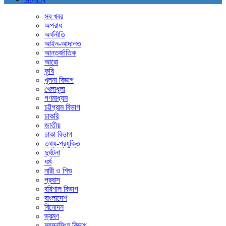
সব খবর
অপরাধ
অর্থনীতি
আইন-আদালত
আন্তর্জাতিক
আরো
কৃষি
খুলনা বিভাগ
খেলাধুলা
গণমাধ্যম
চট্টগ্রাম বিভাগ
চাকরি
জাতীয়
ঢাকা বিভাগ
তথ্য-প্রযুক্তি
দুর্ঘটনা
ধর্ম
নারী ও শিশু
প্রবাস
বরিশাল বিভাগ
বাংলাদেশ
বিনোদন
ভ্রমণ
ময়মনসিংহ বিভাগ