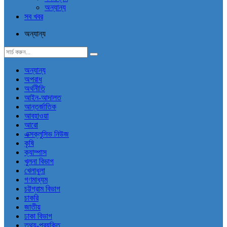
অন্যান্য
সব খবর
অন্যান্য
অন্যান্য
অপরাধ
অর্থনীতি
আইন-আদালত
আন্তর্জাতিক
আবহাওয়া
আরো
এক্সক্লুসিভ নিউজ
কৃষি
ক্যাম্পাস
খুলনা বিভাগ
খেলাধুলা
গণমাধ্যম
চট্টগ্রাম বিভাগ
চাকরি
জাতীয়
ঢাকা বিভাগ
তথ্য-প্রযুক্তি