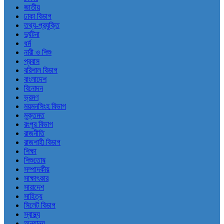
জাতীয়
ঢাকা বিভাগ
তথ্য-প্রযুক্তি
দুর্ঘটনা
ধর্ম
নারী ও শিশু
প্রবাস
বরিশাল বিভাগ
বাংলাদেশ
বিনোদন
ভ্রমণ
ময়মনসিংহ বিভাগ
মুক্তমত
রংপুর বিভাগ
রাজনীতি
রাজশাহী বিভাগ
শিক্ষা
শিশুতোষ
সম্পাদকীয়
সাক্ষাৎকার
সারাদেশ
সাহিত্য
সিলেট বিভাগ
স্বাস্থ্য
অন্যান্য