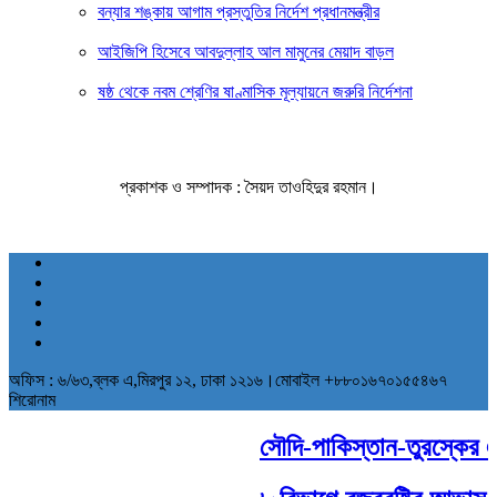
বন্যার শঙ্কায় আগাম প্রস্তুতির নির্দেশ প্রধানমন্ত্রীর
আইজিপি হিসেবে আবদুল্লাহ আল মামুনের মেয়াদ বাড়ল
ষষ্ঠ থেকে নবম শ্রেণির ষাণ্মাসিক মূল্যায়নে জরুরি নির্দেশনা
প্রকাশক ও সম্পাদক : সৈয়দ তাওহিদুর রহমান।
অফিস : ৬/৬৩,ব্লক এ,মিরপুর ১২, ঢাকা ১২১৬।মোবাইল +৮৮০১৬৭০১৫৫৪৬৭
শিরোনাম
সৌদি-পাকিস্তান-তুরস্কের ঐতি