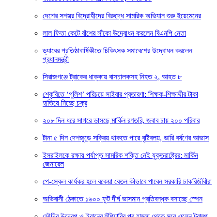
দেশের সশস্ত্র বিদ্রোহীদের বিরুদ্ধে সামরিক অভিযান শুরু ইয়েমেনের
লাল ফিতা কেটে বাঁশের সাঁকো উদ্বোধন করলেন বিএনপি নেতা
ড্যাবের প্রতিষ্ঠাবার্ষিকীতে চিকিৎসক সমাবেশের উদ্বোধন করলেন
প্রধানমন্ত্রী
সিরাজগঞ্জে ট্রাকের ধাক্কায় বাসচালকসহ নিহত ২, আহত ৮
শেকৃবিতে ‘পুলিশ’ পরিচয়ে সাইবার প্রতারণা: শিক্ষক-শিক্ষার্থীর টাকা
হাতিয়ে নিচ্ছে চক্র
২০৮ দিন ধরে সাগরে ভাসছে মার্কিন রণতরি, জবাব চায় ২০০ পরিবার
টানা ৫ দিন দেশজুড়ে সক্রিয় থাকতে পারে বৃষ্টিবলয়, ভারি বর্ষণের আভাস
ইসরাইলকে রক্ষায় পর্যাপ্ত সামরিক শক্তি নেই যুক্তরাষ্ট্রের: মার্কিন
জেনারেল
পে-স্কেল কার্যকর হলে বকেয়া বেতন কীভাবে পাবেন সরকারি চাকরিজীবীরা
অভিবাসী ঠেকাতে ১৬০০ ফুট দীর্ঘ ভাসমান প্রতিবন্ধক বসাচ্ছে স্পেন
সৌদির উদ্বেগ ও ইরানের হুঁশিয়ারির পর হামলা থেকে সরে এলেন ট্রাম্প