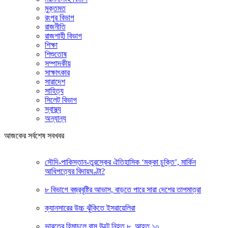
মুক্তমত
রংপুর বিভাগ
রাজনীতি
রাজশাহী বিভাগ
শিক্ষা
শিশুতোষ
সম্পাদকীয়
সাক্ষাৎকার
সারাদেশ
সাহিত্য
সিলেট বিভাগ
স্বাস্থ্য
অন্যান্য
আজকের সর্বশেষ সবখবর
সৌদি-পাকিস্তান-তুরস্কের ঐতিহাসিক ‘মক্কা চুক্তি’, মার্কিন
আধিপত্যের বিদায়ঘণ্টা?
৮ বিভাগে বজ্রবৃষ্টির আভাস, বাড়তে পারে সারা দেশের তাপমাত্রা
ক্যানসারের উচ্চ ঝুঁকিতে ইসরায়েলিরা
ভারতের হিমাচলে বাস উল্টে নিহত ৮, আহত ১০