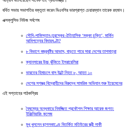
আহ্বান জানিয়েছেন সাবেক এই প্রধানমন্ত্রী।
বর্ধিত সভায় সভাপতির বক্তৃতা করেন বিএনপির ভারপ্রাপ্ত চেয়ারম্যান তারেক রহমান।
এক্সক্লুসিভ নিউজ সর্বশেষ
সৌদি-পাকিস্তান-তুরস্কের ঐতিহাসিক ‘মক্কা চুক্তি’, মার্কিন
আধিপত্যের বিদায়ঘণ্টা?
৮ বিভাগে বজ্রবৃষ্টির আভাস, বাড়তে পারে সারা দেশের তাপমাত্রা
ক্যানসারের উচ্চ ঝুঁকিতে ইসরায়েলিরা
ভারতের হিমাচলে বাস উল্টে নিহত ৮, আহত ১০
দেশের সশস্ত্র বিদ্রোহীদের বিরুদ্ধে সামরিক অভিযান শুরু ইয়েমেনের
এই সপ্তাহের পাঠকপ্রিয়
বৈষম্যের অন্ধকারে নিমজ্জিত প্রকৌশল শিক্ষার আরেক জগত:
ইঞ্জিনিয়ারিং কলেজ
মুখ খুললেন ছাগলকাণ্ডে বিতর্কিত মতিউরের স্ত্রী লাকী