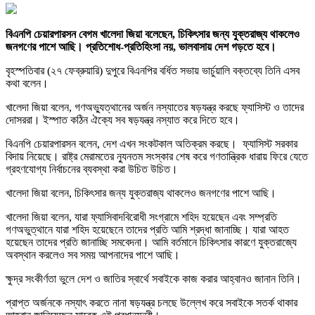
বিএনপি চেয়ারপারসন বেগম খালেদা জিয়া বলেছেন, চিকিৎসার জন্য যুক্তরাজ্য থাকলেও
জনগণের পাশে আছি। প্রতিশোধ-প্রতিহিংসা নয়, ভালবাসায় দেশ গড়তে হবে।
বৃহস্পতিবার (২৭ ফেব্রুয়ারি) দুপুরে বিএনপির বর্ধিত সভায় ভার্চুয়ালি বক্তব্যে তিনি এসব
কথা বলেন।
খালেদা জিয়া বলেন, গণঅভ্যুত্থানের অর্জন নস্যাতের ষড়যন্ত্র করছে ফ্যাসিস্ট ও তাদের
দোসররা। ইস্পাত কঠিন ঐক্যে সব ষড়যন্ত্র নস্যাত করে দিতে হবে।
বিএনপি চেয়ারপারসন বলেন, দেশ এখন সংকটকাল অতিক্রম করছে। ফ্যাসিস্ট সরকার
বিদায় নিয়েছে। রাষ্ট্র মেরামতের ন্যুনতম সংস্কার শেষ করে গণতান্ত্রিক ধারায় ফিরে যেতে
গ্রহণযোগ্য নির্বাচনের ব্যবস্থা করা উচিত উচিত।
খালেদা জিয়া বলেন, চিকিৎসার জন্য যুক্তরাজ্য থাকলেও জনগণের পাশে আছি।
খালেদা জিয়া বলেন, যারা ফ্যাসিবাদবিরোধী সংগ্রামে শহিদ হয়েছেন এবং সম্প্রতি
গণঅভুত্থানে যারা শহিদ হয়েছেনে তাদের প্রতি আমি শ্রদ্ধা জানাচ্ছি। যারা আহত
হয়েছেন তাদের প্রতি জানাচ্ছি সমবেদনা। আমি বর্তমানে চিকিৎসার কারণে যুক্তরাজ্যে
অবস্থান করলেও সব সময় আপনাদের পাশে আছি।
ক্ষুদ্র সংকীর্ণতা ভুলে দেশ ও জাতির স্বার্থে সবাইকে কাজ করার আহ্বানও জানান তিনি।
প্রাপ্ত অর্জনকে নস্যাৎ করতে নানা ষড়যন্ত্র চলছে উল্লেখ করে সবাইকে সতর্ক থাকার