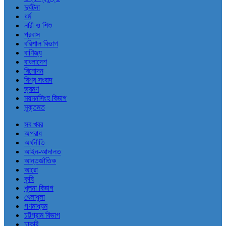
দুর্ঘটনা
ধর্ম
নারী ও শিশু
প্রবাস
বরিশাল বিভাগ
বাণিজ্য
বাংলাদেশ
বিনোদন
বিশ্ব সংবাদ
ভ্রমণ
ময়মনসিংহ বিভাগ
মুক্তমত
সব খবর
অপরাধ
অর্থনীতি
আইন-আদালত
আন্তর্জাতিক
আরো
কৃষি
খুলনা বিভাগ
খেলাধুলা
গণমাধ্যম
চট্টগ্রাম বিভাগ
চাকরি