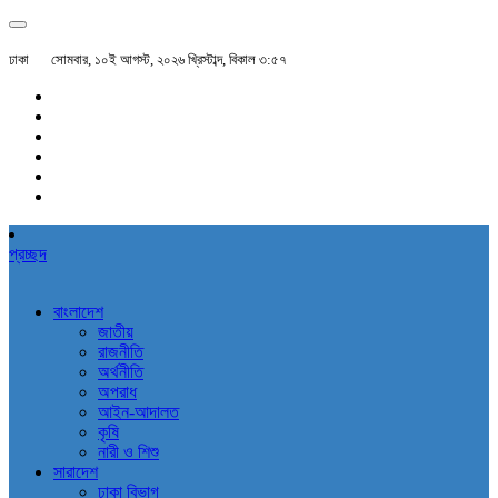
ঢাকা
সোমবার, ১০ই আগস্ট, ২০২৬ খ্রিস্টাব্দ, বিকাল ৩:৫৭
প্রচ্ছদ
বাংলাদেশ
জাতীয়
রাজনীতি
অর্থনীতি
অপরাধ
আইন-আদালত
কৃষি
নারী ও শিশু
সারাদেশ
ঢাকা বিভাগ