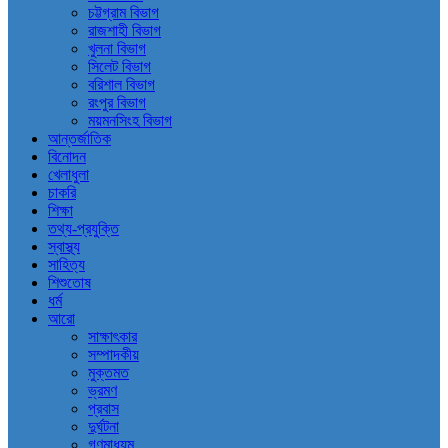
চট্টগ্রাম বিভাগ
রাজশাহী বিভাগ
খুলনা বিভাগ
সিলেট বিভাগ
বরিশাল বিভাগ
রংপুর বিভাগ
ময়মনসিংহ বিভাগ
আন্তর্জাতিক
বিনোদন
খেলাধুলা
চাকরি
শিক্ষা
তথ্য-প্রযুক্তি
স্বাস্থ্য
সাহিত্য
শিশুতোষ
ধর্ম
আরো
সাক্ষাৎকার
সম্পাদকীয়
মুক্তমত
ভ্রমণ
প্রবাস
দুর্ঘটনা
গণমাধ্যম