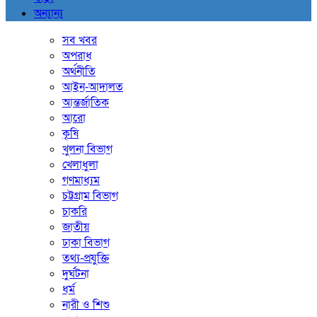
অন্যান্য
সব খবর
অপরাধ
অর্থনীতি
আইন-আদালত
আন্তর্জাতিক
আরো
কৃষি
খুলনা বিভাগ
খেলাধুলা
গণমাধ্যম
চট্টগ্রাম বিভাগ
চাকরি
জাতীয়
ঢাকা বিভাগ
তথ্য-প্রযুক্তি
দুর্ঘটনা
ধর্ম
নারী ও শিশু