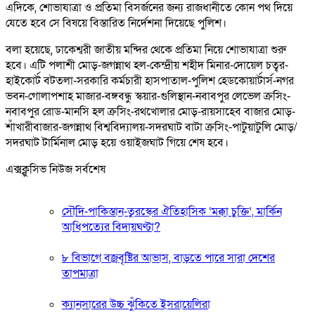
এদিকে, শোভাযাত্রা ও প্রতিমা বিসর্জনের জন্য রাজধানীতে কোন পথ দিয়ে
যেতে হবে সে বিষয়ে বিস্তারিত নির্দেশনা দিয়েছে পুলিশ।
বলা হয়েছে, ঢাকেশ্বরী জাতীয় মন্দির থেকে প্রতিমা নিয়ে শোভাযাত্রা শুরু
হবে। এটি পলাশী মোড়-জগন্নাথ হল-কেন্দ্রীয় শহীদ মিনার-দোয়েল চত্বর-
হাইকোর্ট বটতলা-সরকারি কর্মচারী হাসপাতাল-পুলিশ হেডকোয়ার্টার্স-নগর
ভবন-গোলাপশাহ মাজার-বঙ্গবন্ধু স্কয়ার-গুলিস্থান-নবাবপুর লেভেল ক্রসিং-
নবাবপুর রোড-মানসি হল ক্রসিং-রথখোলার মোড়-রায়সাহেব বাজার মোড়-
শাঁখারীবাজার-জগন্নাথ বিশ্ববিদ্যালয়-সদরঘাট বাটা ক্রসিং-পাটুয়াটুলি মোড়/
সদরঘাট টার্মিনাল মোড় হয়ে ওয়াইজঘাট গিয়ে শেষ হবে।
এক্সক্লুসিভ নিউজ সর্বশেষ
সৌদি-পাকিস্তান-তুরস্কের ঐতিহাসিক ‘মক্কা চুক্তি’, মার্কিন
আধিপত্যের বিদায়ঘণ্টা?
৮ বিভাগে বজ্রবৃষ্টির আভাস, বাড়তে পারে সারা দেশের
তাপমাত্রা
ক্যানসারের উচ্চ ঝুঁকিতে ইসরায়েলিরা