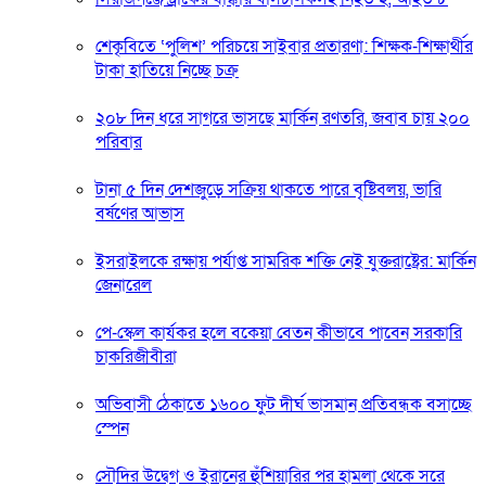
শেকৃবিতে ‘পুলিশ’ পরিচয়ে সাইবার প্রতারণা: শিক্ষক-শিক্ষার্থীর
টাকা হাতিয়ে নিচ্ছে চক্র
২০৮ দিন ধরে সাগরে ভাসছে মার্কিন রণতরি, জবাব চায় ২০০
পরিবার
টানা ৫ দিন দেশজুড়ে সক্রিয় থাকতে পারে বৃষ্টিবলয়, ভারি
বর্ষণের আভাস
ইসরাইলকে রক্ষায় পর্যাপ্ত সামরিক শক্তি নেই যুক্তরাষ্ট্রের: মার্কিন
জেনারেল
পে-স্কেল কার্যকর হলে বকেয়া বেতন কীভাবে পাবেন সরকারি
চাকরিজীবীরা
অভিবাসী ঠেকাতে ১৬০০ ফুট দীর্ঘ ভাসমান প্রতিবন্ধক বসাচ্ছে
স্পেন
সৌদির উদ্বেগ ও ইরানের হুঁশিয়ারির পর হামলা থেকে সরে