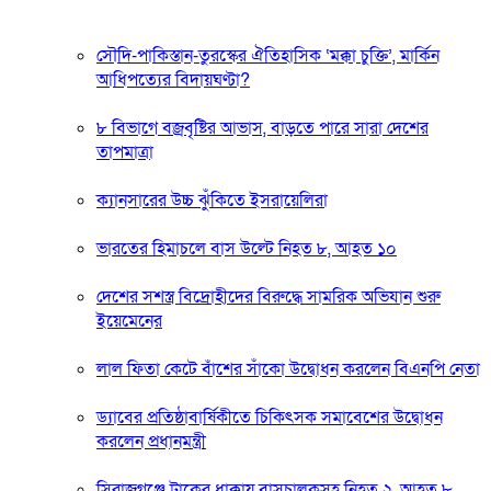
সৌদি-পাকিস্তান-তুরস্কের ঐতিহাসিক ‘মক্কা চুক্তি’, মার্কিন
আধিপত্যের বিদায়ঘণ্টা?
৮ বিভাগে বজ্রবৃষ্টির আভাস, বাড়তে পারে সারা দেশের
তাপমাত্রা
ক্যানসারের উচ্চ ঝুঁকিতে ইসরায়েলিরা
ভারতের হিমাচলে বাস উল্টে নিহত ৮, আহত ১০
দেশের সশস্ত্র বিদ্রোহীদের বিরুদ্ধে সামরিক অভিযান শুরু
ইয়েমেনের
লাল ফিতা কেটে বাঁশের সাঁকো উদ্বোধন করলেন বিএনপি নেতা
ড্যাবের প্রতিষ্ঠাবার্ষিকীতে চিকিৎসক সমাবেশের উদ্বোধন
করলেন প্রধানমন্ত্রী
সিরাজগঞ্জে ট্রাকের ধাক্কায় বাসচালকসহ নিহত ২, আহত ৮