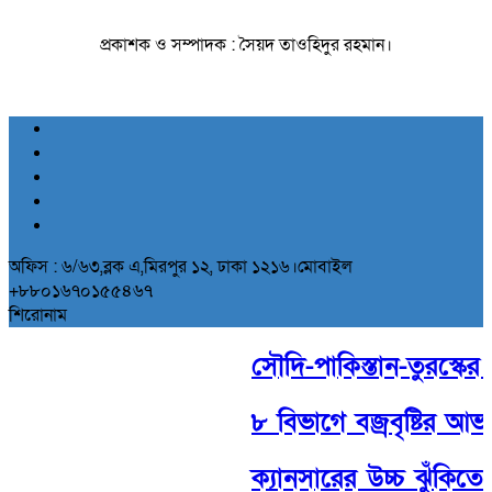
প্রকাশক ও সম্পাদক : সৈয়দ তাওহিদুর রহমান।
অফিস : ৬/৬৩,ব্লক এ,মিরপুর ১২, ঢাকা ১২১৬।মোবাইল
+৮৮০১৬৭০১৫৫৪৬৭
শিরোনাম
সৌদি-পাকিস্তান-তুরস্কের ঐত
৮ বিভাগে বজ্রবৃষ্টির আভা
ক্যানসারের উচ্চ ঝুঁকিতে 