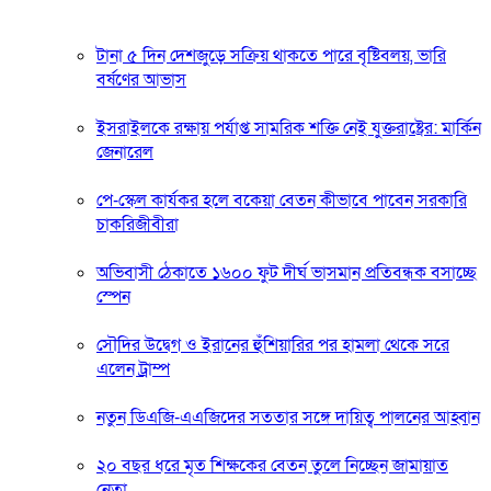
টানা ৫ দিন দেশজুড়ে সক্রিয় থাকতে পারে বৃষ্টিবলয়, ভারি
বর্ষণের আভাস
ইসরাইলকে রক্ষায় পর্যাপ্ত সামরিক শক্তি নেই যুক্তরাষ্ট্রের: মার্কিন
জেনারেল
পে-স্কেল কার্যকর হলে বকেয়া বেতন কীভাবে পাবেন সরকারি
চাকরিজীবীরা
অভিবাসী ঠেকাতে ১৬০০ ফুট দীর্ঘ ভাসমান প্রতিবন্ধক বসাচ্ছে
স্পেন
সৌদির উদ্বেগ ও ইরানের হুঁশিয়ারির পর হামলা থেকে সরে
এলেন ট্রাম্প
নতুন ডিএজি-এএজিদের সততার সঙ্গে দায়িত্ব পালনের আহ্বান
২০ বছর ধরে মৃত শিক্ষকের বেতন তুলে নিচ্ছেন জামায়াত
নেতা