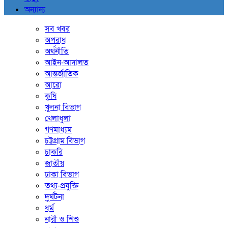
অন্যান্য
সব খবর
অপরাধ
অর্থনীতি
আইন-আদালত
আন্তর্জাতিক
আরো
কৃষি
খুলনা বিভাগ
খেলাধুলা
গণমাধ্যম
চট্টগ্রাম বিভাগ
চাকরি
জাতীয়
ঢাকা বিভাগ
তথ্য-প্রযুক্তি
দুর্ঘটনা
ধর্ম
নারী ও শিশু