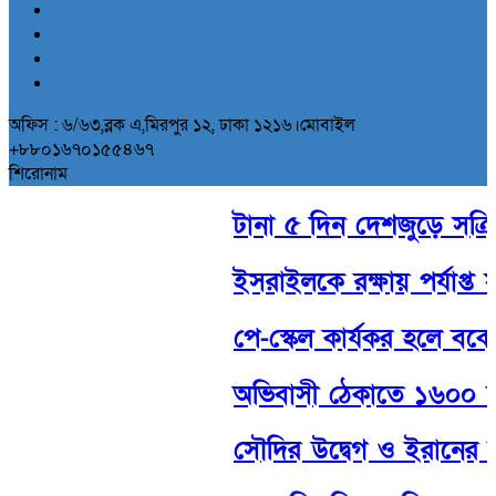
অফিস : ৬/৬৩,ব্লক এ,মিরপুর ১২, ঢাকা ১২১৬।মোবাইল
+৮৮০১৬৭০১৫৫৪৬৭
শিরোনাম
টানা ৫ দিন দেশজুড়ে সক্রিয় 
ইসরাইলকে রক্ষায় পর্যাপ্ত সামর
পে-স্কেল কার্যকর হলে বকেয়
অভিবাসী ঠেকাতে ১৬০০ ফুট দী
সৌদির উদ্বেগ ও ইরানের হুঁশ