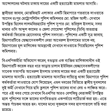
আন্দোলনের ঘটনায় ঢাকায় দায়ের একটি হত্যাচেষ্টা মামলার আসামি।
স্থানীয়রা জানান, মোস্তফিহাট এলাকার একটি হিমাগারে গতরাতে দাওয়াতে
আসেন রংপুর মেট্রোপলিটন পুলিশ কমিশনার মো. মজিদ আলী। সেখানে
উপস্থিত ছিলেন লালমনিরহাটের পুলিশ সুপার মো. তরিকুল ইসলাম, সদর
থানার ওসি আব্দুল কাদের ও জেলা গোয়েন্দা পুলিশের (ডিবি) ভারপ্রাপ্ত
কর্মকর্তা ফিরোজ হোসেনসহ পুলিশ সদস্যরা। পুলিশের একটি সূত্র জানায়,
হিমাগারটিতে স্বেচ্ছাসেবকলীগ নেতা আখেরুল ইসলামের ডাকে নয়,
হিমাগারের মূল মালিকের আমন্ত্রণেই সেখানে দাওয়াতে গিয়েছিলেন পুলিশ
কমিশনার।
বিএনপিকর্মীরা অভিযোগ করেন, বগুড়ার এক ব্যক্তির মালিকানাধীন ওই
হিমাগারটি কয়েক বছর ধরে ভাড়ায় চালান ইউনিয়ন স্বেচ্ছাসেবকলীগের
সাবেক সভাপতি আখেরুল ইসলাম ঢাকায় দায়ের করা একটি হত্যাচেষ্টা
মামলার আসামি। হত্যাচেষ্টা মামলার আসামির দায়িত্বে থাকা হিমাগারে পুলিশ
কর্মকর্তারা দাওয়াতে যোগ দিয়েছেন, এমন খবরের ভিত্তিতে স্থানীয় যুবদলের
দুই কর্মী সেখানে গিয়ে ছবি তুললে পুলিশ তাদের বাধা দেয় ও লাঞ্চিত করে।
পরে এই খবর পেয়ে সেখানে বিএনপির আরও বেশকিছু নেতাকর্মী উপস্থিত
হলে পুলিশের সঙ্গে তাদের বাগবিতণ্ডার একপর্যায়ে লাঠিচার্জ করা হয়। এতে
অন্তত পাঁচজন আহত হন। যাদের মধ্যে দুজনকে সদর হাসপাতালে ভর্তি করা
হয়েছে।