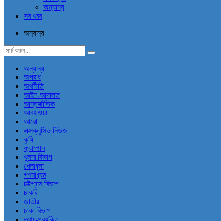
অন্যান্য
সব খবর
অন্যান্য
অন্যান্য
অপরাধ
অর্থনীতি
আইন-আদালত
আন্তর্জাতিক
আবহাওয়া
আরো
এক্সক্লুসিভ নিউজ
কৃষি
ক্যাম্পাস
খুলনা বিভাগ
খেলাধুলা
গণমাধ্যম
চট্টগ্রাম বিভাগ
চাকরি
জাতীয়
ঢাকা বিভাগ
তথ্য-প্রযুক্তি