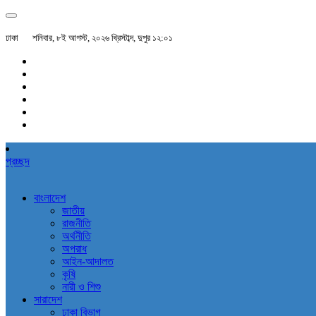
ঢাকা
শনিবার, ৮ই আগস্ট, ২০২৬ খ্রিস্টাব্দ, দুপুর ১২:০১
প্রচ্ছদ
বাংলাদেশ
জাতীয়
রাজনীতি
অর্থনীতি
অপরাধ
আইন-আদালত
কৃষি
নারী ও শিশু
সারাদেশ
ঢাকা বিভাগ