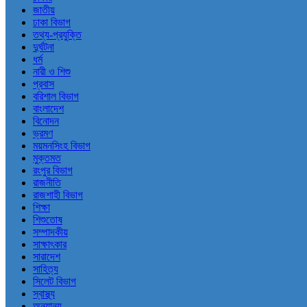
জাতীয়
ঢাকা বিভাগ
তথ্য-প্রযুক্তি
দুর্ঘটনা
ধর্ম
নারী ও শিশু
প্রবাস
বরিশাল বিভাগ
বাংলাদেশ
বিনোদন
ভ্রমণ
ময়মনসিংহ বিভাগ
মুক্তমত
রংপুর বিভাগ
রাজনীতি
রাজশাহী বিভাগ
শিক্ষা
শিশুতোষ
সম্পাদকীয়
সাক্ষাৎকার
সারাদেশ
সাহিত্য
সিলেট বিভাগ
স্বাস্থ্য
অন্যান্য