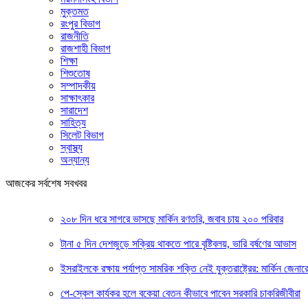
মুক্তমত
রংপুর বিভাগ
রাজনীতি
রাজশাহী বিভাগ
শিক্ষা
শিশুতোষ
সম্পাদকীয়
সাক্ষাৎকার
সারাদেশ
সাহিত্য
সিলেট বিভাগ
স্বাস্থ্য
অন্যান্য
আজকের সর্বশেষ সবখবর
২০৮ দিন ধরে সাগরে ভাসছে মার্কিন রণতরি, জবাব চায় ২০০ পরিবার
টানা ৫ দিন দেশজুড়ে সক্রিয় থাকতে পারে বৃষ্টিবলয়, ভারি বর্ষণের আভাস
ইসরাইলকে রক্ষায় পর্যাপ্ত সামরিক শক্তি নেই যুক্তরাষ্ট্রের: মার্কিন জেনার
পে-স্কেল কার্যকর হলে বকেয়া বেতন কীভাবে পাবেন সরকারি চাকরিজীবীরা