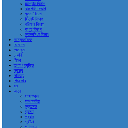
চট্টগ্রাম বিভাগ
রাজশাহী বিভাগ
খুলনা বিভাগ
সিলেট বিভাগ
বরিশাল বিভাগ
রংপুর বিভাগ
ময়মনসিংহ বিভাগ
আন্তর্জাতিক
বিনোদন
খেলাধুলা
চাকরি
শিক্ষা
তথ্য-প্রযুক্তি
স্বাস্থ্য
সাহিত্য
শিশুতোষ
ধর্ম
আরো
সাক্ষাৎকার
সম্পাদকীয়
মুক্তমত
ভ্রমণ
প্রবাস
দুর্ঘটনা
গণমাধ্যম