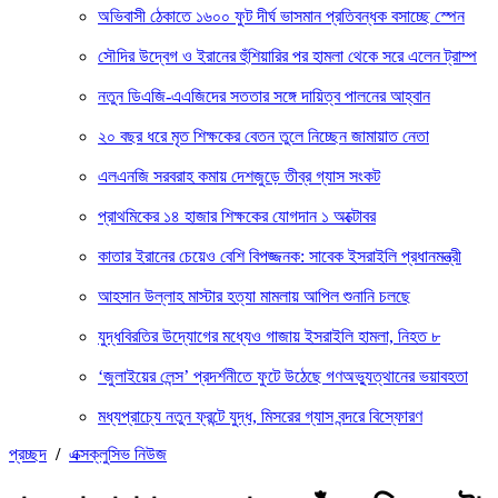
অভিবাসী ঠেকাতে ১৬০০ ফুট দীর্ঘ ভাসমান প্রতিবন্ধক বসাচ্ছে স্পেন
সৌদির উদ্বেগ ও ইরানের হুঁশিয়ারির পর হামলা থেকে সরে এলেন ট্রাম্প
নতুন ডিএজি-এএজিদের সততার সঙ্গে দায়িত্ব পালনের আহ্বান
২০ বছর ধরে মৃত শিক্ষকের বেতন তুলে নিচ্ছেন জামায়াত নেতা
এলএনজি সরবরাহ কমায় দেশজুড়ে তীব্র গ্যাস সংকট
প্রাথমিকের ১৪ হাজার শিক্ষকের যোগদান ১ অক্টোবর
কাতার ইরানের চেয়েও বেশি বিপজ্জনক: সাবেক ইসরাইলি প্রধানমন্ত্রী
আহসান উল্লাহ মাস্টার হত্যা মামলায় আপিল শুনানি চলছে
যুদ্ধবিরতির উদ্যোগের মধ্যেও গাজায় ইসরাইলি হামলা, নিহত ৮
‘জুলাইয়ের লেন্স’ প্রদর্শনীতে ফুটে উঠেছে গণঅভ্যুত্থানের ভয়াবহতা
মধ্যপ্রাচ্যে নতুন ফ্রন্টে যুদ্ধ, মিসরের গ্যাস বন্দরে বিস্ফোরণ
প্রচ্ছদ
/
এক্সক্লুসিভ নিউজ