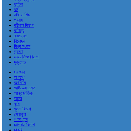
দুর্ঘটনা
ধর্ম
নারী ও শিশু
প্রবাস
বরিশাল বিভাগ
বাণিজ্য
বাংলাদেশ
বিনোদন
বিশ্ব সংবাদ
ভ্রমণ
ময়মনসিংহ বিভাগ
মুক্তমত
সব খবর
অপরাধ
অর্থনীতি
আইন-আদালত
আন্তর্জাতিক
আরো
কৃষি
খুলনা বিভাগ
খেলাধুলা
গণমাধ্যম
চট্টগ্রাম বিভাগ
চাকরি