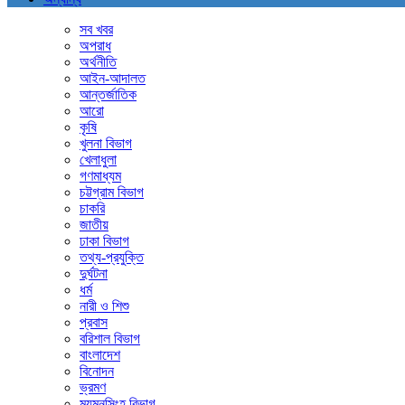
সব খবর
অপরাধ
অর্থনীতি
আইন-আদালত
আন্তর্জাতিক
আরো
কৃষি
খুলনা বিভাগ
খেলাধুলা
গণমাধ্যম
চট্টগ্রাম বিভাগ
চাকরি
জাতীয়
ঢাকা বিভাগ
তথ্য-প্রযুক্তি
দুর্ঘটনা
ধর্ম
নারী ও শিশু
প্রবাস
বরিশাল বিভাগ
বাংলাদেশ
বিনোদন
ভ্রমণ
ময়মনসিংহ বিভাগ