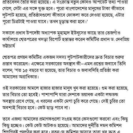
প্রতিবেদন তৈরি করা হয়েছে। এ সংক্রান্ত নতুন কোনও আপডেট তথ্য পাওয়া
গেলে, সেটা এর সঙ্গে যুক্ত হবে। পুরো বাংলাদেশের মানুষের টাকা কীভাবে
লুটপাট হয়েছে, প্রতিষ্ঠানগুলো কীভাবে ফোকলা করে দেওয়া হয়েছে, এটার
পুরো চিত্রটাই পাওয়া যাবে। তখন চূড়ান্ত করা হবে।’
সকালে প্রধান উপদেষ্টা অধ্যাপক মুহাম্মদ ইউনূসের কাছে তার তেজগাঁও
কার্যালয়ে শ্বেতপত্রের খসড়া রিপোর্ট হস্তান্তর করেন কমিটির প্রধান ড. দেবপ্রিয়
ভট্টাচার্য
শ্বেতপত্র প্রণয়ন কমিটির একজন সদস্য লুটপাটকারীদের দ্রুত বিচার শুরুর
প্রস্তাব করেছেন। এক্ষেত্রে সরকারের অবস্থান কী—এমন প্রশ্নের জবাবে তিনি
বলেন, ‘গত ১৫ বছরে যা হয়েছে, তার বিচার ও জবাবদিহি প্রতিষ্ঠা করা
আমাদের অগ্রাধিকার।
ওই সরকারের আমলে হাজার হাজার মানুষ খুন করা হয়েছে। গুম করা হয়েছে,
তার বিচার তো হবেই। পাশাপাশি যারা দেশকে ভয়ানক একটা লন্ডভন্ড
অবস্থায় রেখে গেছে, এ ধরনের একটা মেগা চুরি করে গেছে। সেই চুরির তো
অবশ্যই বিচার হবে। কেউ ছাড় পাবে না।
তবে এজন্য আমাদের প্রমাণকগুলো সংগ্রহ করে কেসগুলো করবো এবং কিছু
কিছু হচ্ছেও। কেউ কেউ আটকও হয়েছে। আমাদের দুর্নীতি দমন কমিশন
শিগগিরই পুনর্গঠন করা হবে। নতুন যে কমিশন আসবে তারা খুব দ্রুত এ