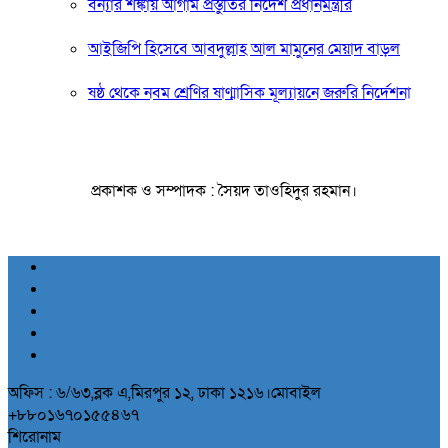
বন্যার শঙ্কায় আগাম প্রস্তুতির নির্দেশ প্রধানমন্ত্রীর
আইজিপি হিসেবে আবদুল্লাহ আল মামুনের মেয়াদ বাড়ল
ষষ্ঠ থেকে নবম শ্রেণির ষাণ্মাসিক মূল্যায়নে জরুরি নির্দেশনা
প্রকাশক ও সম্পাদক : সৈয়দ তাওহিদুর রহমান।
অফিস : ৬/৬৩,ব্লক এ,মিরপুর ১২, ঢাকা ১২১৬।মোবাইল
+৮৮০১৬৭০১৫৫৪৬৭
শিরোনাম