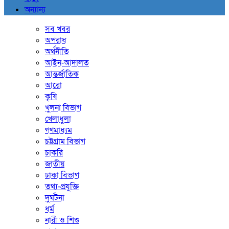
অন্যান্য
সব খবর
অপরাধ
অর্থনীতি
আইন-আদালত
আন্তর্জাতিক
আরো
কৃষি
খুলনা বিভাগ
খেলাধুলা
গণমাধ্যম
চট্টগ্রাম বিভাগ
চাকরি
জাতীয়
ঢাকা বিভাগ
তথ্য-প্রযুক্তি
দুর্ঘটনা
ধর্ম
নারী ও শিশু