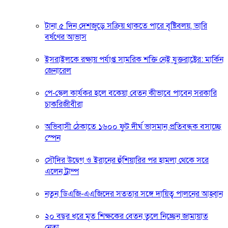
টানা ৫ দিন দেশজুড়ে সক্রিয় থাকতে পারে বৃষ্টিবলয়, ভারি
বর্ষণের আভাস
ইসরাইলকে রক্ষায় পর্যাপ্ত সামরিক শক্তি নেই যুক্তরাষ্ট্রের: মার্কিন
জেনারেল
পে-স্কেল কার্যকর হলে বকেয়া বেতন কীভাবে পাবেন সরকারি
চাকরিজীবীরা
অভিবাসী ঠেকাতে ১৬০০ ফুট দীর্ঘ ভাসমান প্রতিবন্ধক বসাচ্ছে
স্পেন
সৌদির উদ্বেগ ও ইরানের হুঁশিয়ারির পর হামলা থেকে সরে
এলেন ট্রাম্প
নতুন ডিএজি-এএজিদের সততার সঙ্গে দায়িত্ব পালনের আহ্বান
২০ বছর ধরে মৃত শিক্ষকের বেতন তুলে নিচ্ছেন জামায়াত
নেতা