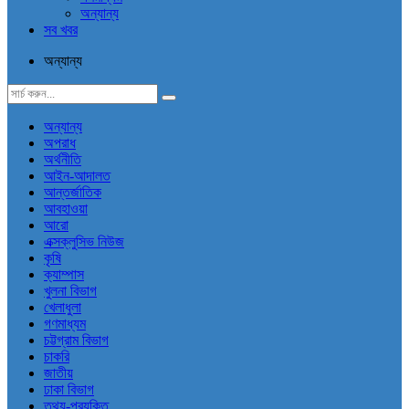
অন্যান্য
সব খবর
অন্যান্য
অন্যান্য
অপরাধ
অর্থনীতি
আইন-আদালত
আন্তর্জাতিক
আবহাওয়া
আরো
এক্সক্লুসিভ নিউজ
কৃষি
ক্যাম্পাস
খুলনা বিভাগ
খেলাধুলা
গণমাধ্যম
চট্টগ্রাম বিভাগ
চাকরি
জাতীয়
ঢাকা বিভাগ
তথ্য-প্রযুক্তি