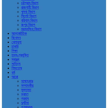
চট্টগ্রাম বিভাগ
রাজশাহী বিভাগ
খুলনা বিভাগ
সিলেট বিভাগ
বরিশাল বিভাগ
রংপুর বিভাগ
ময়মনসিংহ বিভাগ
আন্তর্জাতিক
বিনোদন
খেলাধুলা
চাকরি
শিক্ষা
তথ্য-প্রযুক্তি
স্বাস্থ্য
সাহিত্য
শিশুতোষ
ধর্ম
আরো
সাক্ষাৎকার
সম্পাদকীয়
মুক্তমত
ভ্রমণ
প্রবাস
দুর্ঘটনা
গণমাধ্যম