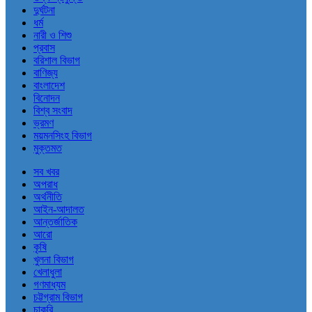
দুর্ঘটনা
ধর্ম
নারী ও শিশু
প্রবাস
বরিশাল বিভাগ
বাণিজ্য
বাংলাদেশ
বিনোদন
বিশ্ব সংবাদ
ভ্রমণ
ময়মনসিংহ বিভাগ
মুক্তমত
সব খবর
অপরাধ
অর্থনীতি
আইন-আদালত
আন্তর্জাতিক
আরো
কৃষি
খুলনা বিভাগ
খেলাধুলা
গণমাধ্যম
চট্টগ্রাম বিভাগ
চাকরি