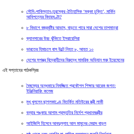
সৌদি-পাকিস্তান-তুরস্কের ঐতিহাসিক ‘মক্কা চুক্তি’, মার্কিন
আধিপত্যের বিদায়ঘণ্টা?
৮ বিভাগে বজ্রবৃষ্টির আভাস, বাড়তে পারে সারা দেশের তাপমাত্রা
ক্যানসারের উচ্চ ঝুঁকিতে ইসরায়েলিরা
ভারতের হিমাচলে বাস উল্টে নিহত ৮, আহত ১০
দেশের সশস্ত্র বিদ্রোহীদের বিরুদ্ধে সামরিক অভিযান শুরু ইয়েমেনের
এই সপ্তাহের পাঠকপ্রিয়
বৈষম্যের অন্ধকারে নিমজ্জিত প্রকৌশল শিক্ষার আরেক জগত:
ইঞ্জিনিয়ারিং কলেজ
মুখ খুললেন ছাগলকাণ্ডে বিতর্কিত মতিউরের স্ত্রী লাকী
বন্যার শঙ্কায় আগাম প্রস্তুতির নির্দেশ প্রধানমন্ত্রীর
আইজিপি হিসেবে আবদুল্লাহ আল মামুনের মেয়াদ বাড়ল