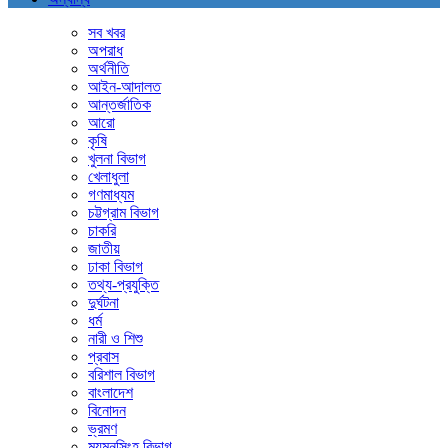
সব খবর
অপরাধ
অর্থনীতি
আইন-আদালত
আন্তর্জাতিক
আরো
কৃষি
খুলনা বিভাগ
খেলাধুলা
গণমাধ্যম
চট্টগ্রাম বিভাগ
চাকরি
জাতীয়
ঢাকা বিভাগ
তথ্য-প্রযুক্তি
দুর্ঘটনা
ধর্ম
নারী ও শিশু
প্রবাস
বরিশাল বিভাগ
বাংলাদেশ
বিনোদন
ভ্রমণ
ময়মনসিংহ বিভাগ