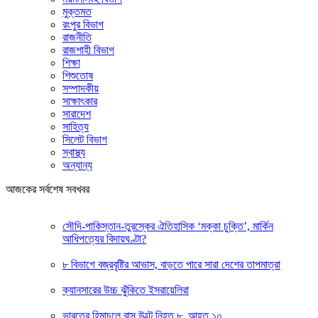
মুক্তমত
রংপুর বিভাগ
রাজনীতি
রাজশাহী বিভাগ
শিক্ষা
শিশুতোষ
সম্পাদকীয়
সাক্ষাৎকার
সারাদেশ
সাহিত্য
সিলেট বিভাগ
স্বাস্থ্য
অন্যান্য
আজকের সর্বশেষ সবখবর
সৌদি-পাকিস্তান-তুরস্কের ঐতিহাসিক ‘মক্কা চুক্তি’, মার্কিন
আধিপত্যের বিদায়ঘণ্টা?
৮ বিভাগে বজ্রবৃষ্টির আভাস, বাড়তে পারে সারা দেশের তাপমাত্রা
ক্যানসারের উচ্চ ঝুঁকিতে ইসরায়েলিরা
ভারতের হিমাচলে বাস উল্টে নিহত ৮, আহত ১০