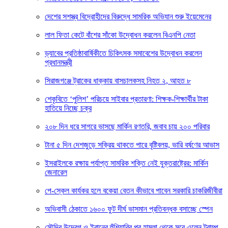
দেশের সশস্ত্র বিদ্রোহীদের বিরুদ্ধে সামরিক অভিযান শুরু ইয়েমেনের
লাল ফিতা কেটে বাঁশের সাঁকো উদ্বোধন করলেন বিএনপি নেতা
ড্যাবের প্রতিষ্ঠাবার্ষিকীতে চিকিৎসক সমাবেশের উদ্বোধন করলেন
প্রধানমন্ত্রী
সিরাজগঞ্জে ট্রাকের ধাক্কায় বাসচালকসহ নিহত ২, আহত ৮
শেকৃবিতে ‘পুলিশ’ পরিচয়ে সাইবার প্রতারণা: শিক্ষক-শিক্ষার্থীর টাকা
হাতিয়ে নিচ্ছে চক্র
২০৮ দিন ধরে সাগরে ভাসছে মার্কিন রণতরি, জবাব চায় ২০০ পরিবার
টানা ৫ দিন দেশজুড়ে সক্রিয় থাকতে পারে বৃষ্টিবলয়, ভারি বর্ষণের আভাস
ইসরাইলকে রক্ষায় পর্যাপ্ত সামরিক শক্তি নেই যুক্তরাষ্ট্রের: মার্কিন
জেনারেল
পে-স্কেল কার্যকর হলে বকেয়া বেতন কীভাবে পাবেন সরকারি চাকরিজীবীরা
অভিবাসী ঠেকাতে ১৬০০ ফুট দীর্ঘ ভাসমান প্রতিবন্ধক বসাচ্ছে স্পেন
সৌদির উদ্বেগ ও ইরানের হুঁশিয়ারির পর হামলা থেকে সরে এলেন ট্রাম্প