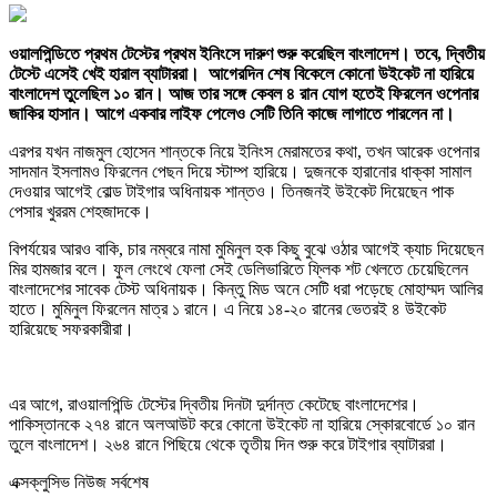
ওয়ালপিন্ডিতে প্রথম টেস্টের প্রথম ইনিংসে দারুণ শুরু করেছিল বাংলাদেশ। তবে, দ্বিতীয়
টেস্টে এসেই খেই হারাল ব্যাটাররা। আগেরদিন শেষ বিকেলে কোনো উইকেট না হারিয়ে
বাংলাদেশ তুলেছিল ১০ রান। আজ তার সঙ্গে কেবল ৪ রান যোগ হতেই ফিরলেন ওপেনার
জাকির হাসান। আগে একবার লাইফ পেলেও সেটি তিনি কাজে লাগাতে পারলেন না।
এরপর যখন নাজমুল হোসেন শান্তকে নিয়ে ইনিংস মেরামতের কথা, তখন আরেক ওপেনার
সাদমান ইসলামও ফিরলেন পেছন দিয়ে স্টাম্প হারিয়ে। দুজনকে হারানোর ধাক্কা সামাল
দেওয়ার আগেই বোল্ড টাইগার অধিনায়ক শান্তও। তিনজনই উইকেট দিয়েছেন পাক
পেসার খুররম শেহজাদকে।
বিপর্যয়ের আরও বাকি, চার নম্বরে নামা মুমিনুল হক কিছু বুঝে ওঠার আগেই ক্যাচ দিয়েছেন
মির হামজার বলে। ফুল লেংথে ফেলা সেই ডেলিভারিতে ফ্লিক শট খেলতে চেয়েছিলেন
বাংলাদেশের সাবেক টেস্ট অধিনায়ক। কিন্তু মিড অনে সেটি ধরা পড়েছে মোহাম্মদ আলির
হাতে। মুমিনুল ফিরলেন মাত্র ১ রানে। এ নিয়ে ১৪-২০ রানের ভেতরই ৪ উইকেট
হারিয়েছে সফরকারীরা।
এর আগে, রাওয়ালপিন্ডি টেস্টের দ্বিতীয় দিনটা দুর্দান্ত কেটেছে বাংলাদেশের।
পাকিস্তানকে ২৭৪ রানে অলআউট করে কোনো উইকেট না হারিয়ে স্কোরবোর্ডে ১০ রান
তুলে বাংলাদেশ। ২৬৪ রানে পিছিয়ে থেকে তৃতীয় দিন শুরু করে টাইগার ব্যাটাররা।
এক্সক্লুসিভ নিউজ সর্বশেষ