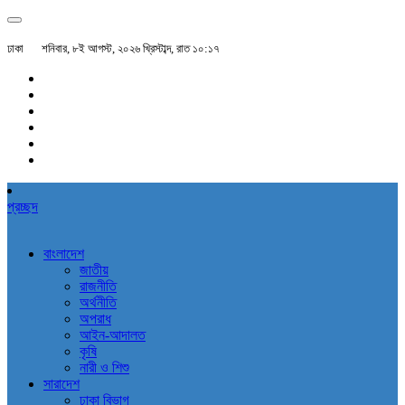
ঢাকা
শনিবার, ৮ই আগস্ট, ২০২৬ খ্রিস্টাব্দ, রাত ১০:১৭
প্রচ্ছদ
বাংলাদেশ
জাতীয়
রাজনীতি
অর্থনীতি
অপরাধ
আইন-আদালত
কৃষি
নারী ও শিশু
সারাদেশ
ঢাকা বিভাগ