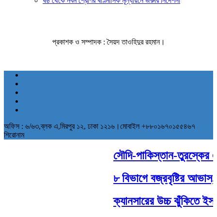
ষষ্ঠ থেকে নবম শ্রেণির ষাণ্মাসিক মূল্যায়নে জরুরি নির্দেশনা
প্রকাশক ও সম্পাদক : সৈয়দ তাওহিদুর রহমান।
অফিস : ৬/৬৩,ব্লক এ,মিরপুর ১২, ঢাকা ১২১৬।মোবাইল +৮৮০১৬৭০১৫৫৪৬৭
শিরোনাম
সৌদি-পাকিস্তান-তুরস্কের ঐতি
৮ বিভাগে বজ্রবৃষ্টির আভাস, 
ক্যানসারের উচ্চ ঝুঁকিতে ইসরা