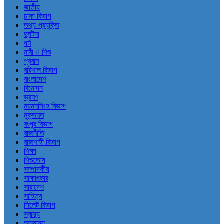
জাতীয়
ঢাকা বিভাগ
তথ্য-প্রযুক্তি
দুর্ঘটনা
ধর্ম
নারী ও শিশু
প্রবাস
বরিশাল বিভাগ
বাংলাদেশ
বিনোদন
ভ্রমণ
ময়মনসিংহ বিভাগ
মুক্তমত
রংপুর বিভাগ
রাজনীতি
রাজশাহী বিভাগ
শিক্ষা
শিশুতোষ
সম্পাদকীয়
সাক্ষাৎকার
সারাদেশ
সাহিত্য
সিলেট বিভাগ
স্বাস্থ্য
অন্যান্য