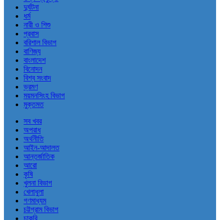
দুর্ঘটনা
ধর্ম
নারী ও শিশু
প্রবাস
বরিশাল বিভাগ
বাণিজ্য
বাংলাদেশ
বিনোদন
বিশ্ব সংবাদ
ভ্রমণ
ময়মনসিংহ বিভাগ
মুক্তমত
সব খবর
অপরাধ
অর্থনীতি
আইন-আদালত
আন্তর্জাতিক
আরো
কৃষি
খুলনা বিভাগ
খেলাধুলা
গণমাধ্যম
চট্টগ্রাম বিভাগ
চাকরি