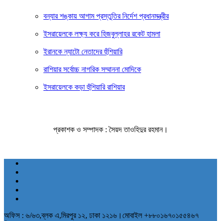
বন্যার শঙ্কায় আগাম প্রস্তুতির নির্দেশ প্রধানমন্ত্রীর
ইসরায়েলকে লক্ষ্য করে হিজবুল্লাহর রকেট হামলা
ইরানকে ন্যাটো নেতাদের হুঁশিয়ারি
রাশিয়ার সর্বোচ্চ নাগরিক সম্মাননা মোদিকে
ইসরায়েলকে কড়া হুঁশিয়ারি রাশিয়ার
প্রকাশক ও সম্পাদক : সৈয়দ তাওহিদুর রহমান।
অফিস : ৬/৬৩,ব্লক এ,মিরপুর ১২, ঢাকা ১২১৬।মোবাইল +৮৮০১৬৭০১৫৫৪৬৭