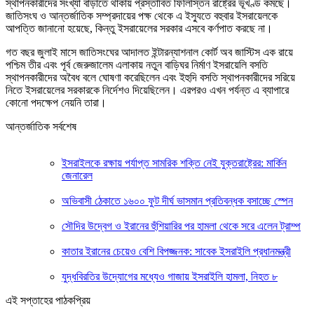
স্থাপনকারীদের সংখ্যা বাড়াতে থাকায় প্রস্তাবিত ফিলিস্তিন রাষ্ট্রের ভূখণ্ড কমছে।
জাতিসংঘ ও আন্তর্জাতিক সম্প্রদায়ের পক্ষ থেকে এ ইস্যুতে বহুবার ইসরায়েলকে
আপত্তি জানানো হয়েছে, কিন্তু ইসরায়েলের সরকার এসবে কর্ণপাত করছে না।
গত বছর জুলাই মাসে জাতিসংঘের আদালত ইন্টারন্যাশনাল কোর্ট অব জাস্টিস এক রায়ে
পশ্চিম তীর এবং পূর্ব জেরুজালেম এলাকায় নতুন বাড়িঘর নির্মাণ ইসরায়েলি বসতি
স্থাপনকারীদের অবৈধ বলে ঘোষণা করেছিলেন এবং ইহুদি বসতি স্থাপনকারীদের সরিয়ে
নিতে ইসরায়েলের সরকারকে নির্দেশও দিয়েছিলেন। এরপরও এখন পর্যন্ত এ ব্যাপারে
কোনো পদক্ষেপ নেয়নি তারা।
আন্তর্জাতিক সর্বশেষ
ইসরাইলকে রক্ষায় পর্যাপ্ত সামরিক শক্তি নেই যুক্তরাষ্ট্রের: মার্কিন
জেনারেল
অভিবাসী ঠেকাতে ১৬০০ ফুট দীর্ঘ ভাসমান প্রতিবন্ধক বসাচ্ছে স্পেন
সৌদির উদ্বেগ ও ইরানের হুঁশিয়ারির পর হামলা থেকে সরে এলেন ট্রাম্প
কাতার ইরানের চেয়েও বেশি বিপজ্জনক: সাবেক ইসরাইলি প্রধানমন্ত্রী
যুদ্ধবিরতির উদ্যোগের মধ্যেও গাজায় ইসরাইলি হামলা, নিহত ৮
এই সপ্তাহের পাঠকপ্রিয়