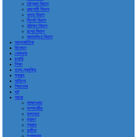
চট্টগ্রাম বিভাগ
রাজশাহী বিভাগ
খুলনা বিভাগ
সিলেট বিভাগ
বরিশাল বিভাগ
রংপুর বিভাগ
ময়মনসিংহ বিভাগ
আন্তর্জাতিক
বিনোদন
খেলাধুলা
চাকরি
শিক্ষা
তথ্য-প্রযুক্তি
স্বাস্থ্য
সাহিত্য
শিশুতোষ
ধর্ম
আরো
সাক্ষাৎকার
সম্পাদকীয়
মুক্তমত
ভ্রমণ
প্রবাস
দুর্ঘটনা
গণমাধ্যম