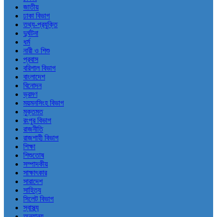
জাতীয়
ঢাকা বিভাগ
তথ্য-প্রযুক্তি
দুর্ঘটনা
ধর্ম
নারী ও শিশু
প্রবাস
বরিশাল বিভাগ
বাংলাদেশ
বিনোদন
ভ্রমণ
ময়মনসিংহ বিভাগ
মুক্তমত
রংপুর বিভাগ
রাজনীতি
রাজশাহী বিভাগ
শিক্ষা
শিশুতোষ
সম্পাদকীয়
সাক্ষাৎকার
সারাদেশ
সাহিত্য
সিলেট বিভাগ
স্বাস্থ্য
অন্যান্য