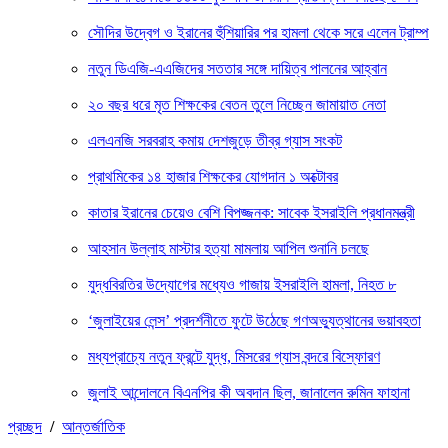
সৌদির উদ্বেগ ও ইরানের হুঁশিয়ারির পর হামলা থেকে সরে এলেন ট্রাম্প
নতুন ডিএজি-এএজিদের সততার সঙ্গে দায়িত্ব পালনের আহ্বান
২০ বছর ধরে মৃত শিক্ষকের বেতন তুলে নিচ্ছেন জামায়াত নেতা
এলএনজি সরবরাহ কমায় দেশজুড়ে তীব্র গ্যাস সংকট
প্রাথমিকের ১৪ হাজার শিক্ষকের যোগদান ১ অক্টোবর
কাতার ইরানের চেয়েও বেশি বিপজ্জনক: সাবেক ইসরাইলি প্রধানমন্ত্রী
আহসান উল্লাহ মাস্টার হত্যা মামলায় আপিল শুনানি চলছে
যুদ্ধবিরতির উদ্যোগের মধ্যেও গাজায় ইসরাইলি হামলা, নিহত ৮
‘জুলাইয়ের লেন্স’ প্রদর্শনীতে ফুটে উঠেছে গণঅভ্যুত্থানের ভয়াবহতা
মধ্যপ্রাচ্যে নতুন ফ্রন্টে যুদ্ধ, মিসরের গ্যাস বন্দরে বিস্ফোরণ
জুলাই আন্দোলনে বিএনপির কী অবদান ছিল, জানালেন রুমিন ফাহানা
প্রচ্ছদ
/
আন্তর্জাতিক