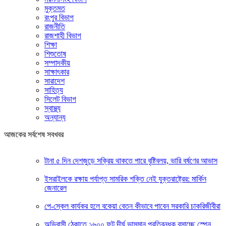
মুক্তমত
রংপুর বিভাগ
রাজনীতি
রাজশাহী বিভাগ
শিক্ষা
শিশুতোষ
সম্পাদকীয়
সাক্ষাৎকার
সারাদেশ
সাহিত্য
সিলেট বিভাগ
স্বাস্থ্য
অন্যান্য
আজকের সর্বশেষ সবখবর
টানা ৫ দিন দেশজুড়ে সক্রিয় থাকতে পারে বৃষ্টিবলয়, ভারি বর্ষণের আভাস
ইসরাইলকে রক্ষায় পর্যাপ্ত সামরিক শক্তি নেই যুক্তরাষ্ট্রের: মার্কিন
জেনারেল
পে-স্কেল কার্যকর হলে বকেয়া বেতন কীভাবে পাবেন সরকারি চাকরিজীবীরা
অভিবাসী ঠেকাতে ১৬০০ ফুট দীর্ঘ ভাসমান প্রতিবন্ধক বসাচ্ছে স্পেন