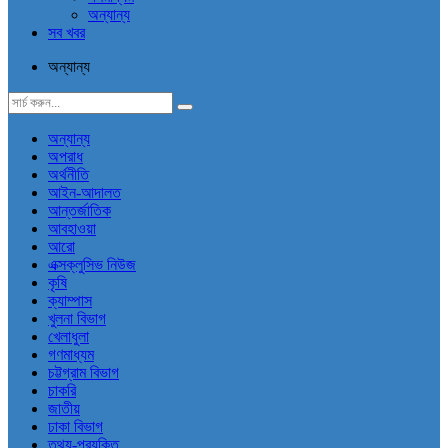
অন্যান্য
সব খবর
অন্যান্য
অন্যান্য
অপরাধ
অর্থনীতি
আইন-আদালত
আন্তর্জাতিক
আবহাওয়া
আরো
এক্সক্লুসিভ নিউজ
কৃষি
ক্যাম্পাস
খুলনা বিভাগ
খেলাধুলা
গণমাধ্যম
চট্টগ্রাম বিভাগ
চাকরি
জাতীয়
ঢাকা বিভাগ
তথ্য-প্রযুক্তি