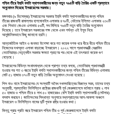
পশ্চিম তীরে ইহুদি বসতি স্থাপনকারীদের জন্য নতুন ৭৬৪টি বাড়ি তৈরির একটি প্রস্তাবে
অনুমোদন দিয়েছে ইসরায়েলের সরকার।
মঙ্গলবার (৯ ডিসেম্বর) ইসরায়েলের সরকার ইহুদি বসতি স্থাপনকারীদের জন্য পশ্চিম
তীরের রাজধানী রামাল্লার হাশমোনাইম এলাকায় ৪৭৮টি, বেইতার ইল্লিত এলাকায় ২৩০টি
এবং গিভাত জেএভ এলাকায় ৫৬টি, সব মিলিয়ে ৭৬৪টি নতুন বাড়ি তৈরির অনুমোদন
দিয়েছে। তবে ইসরায়েল সরকারের পক্ষ থেকে এখন পর্যন্ত এই ইস্যু নিয়ে
আনুষ্ঠানিকভাবে কিছু জানানো হয়নি।
আন্তর্জাতিক আইন ও জনমত উপেক্ষা করে গত কয়েক দশক ধরে ধীরে ধীরে পশ্চিম তীরে
নিজেদের দখলকৃত এলাকা বাড়াচ্ছে ইসরায়েল। ২০২২ সালে প্রধানমন্ত্রী বেঞ্জামিন
নেতানিয়াহুর নেতৃত্বধীন সরকার ক্ষমতা গ্রহণের পর থেকে এই তৎপরতা কয়েক গুণ
বেড়েছে।
ইসরায়েলের বিভিন্ন সংবাদমাধ্যম থেকে প্রাপ্ত তথ্য বলছে, নেতানিয়াহু প্রধানমন্ত্রী
হওয়ার পর গত ৩ বছরে ইহুদি বসতি স্থাপনকারীদের জন্য পশ্চিম তীরের বিভিন্ন এলাকায়
মোট ৫১ হাজার ৩৭০টি নতুন বাড়ি তৈরির অনুমোদন দেওয়া হয়েছে।
পিস নাও নামে ইসরায়েলের যে সংস্থাটি অবৈধ দখলদারিত্বের বিরুদ্ধে সরব, তাদের তথ্য
অনুযায়ী, প্রস্তাবিত ফিলিস্তিন রাষ্ট্রের রাজধানী পূর্ব জেরুজালেমে বর্তমানে প্রায় ২ লাখ
৫০ হাজার ও পশ্চিম তীরে ৪ লাখ ৫০ হাজারেরও বেশি ইহুদি বসতি স্থাপনকারী (সেটলার)
বসবাস করছেন। জাতিসংঘের সিদ্ধান্ত অনুসারে মধ্যপ্রাচ্যের আল-আকসা অঞ্চলে
ইসরায়েল ও ফিলিস্তিন নামের দুটি পৃথক রাষ্ট্র হওয়ার কথা।
কিন্তু প্রায় প্রতি বছর ইসরায়েল পশ্চিম তীর ও পূর্ব জেরুজালেমে ইহুদি বসতি