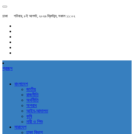
ঢাকা
শনিবার, ৮ই আগস্ট, ২০২৬ খ্রিস্টাব্দ, সকাল ১১:০২
প্রচ্ছদ
বাংলাদেশ
জাতীয়
রাজনীতি
অর্থনীতি
অপরাধ
আইন-আদালত
কৃষি
নারী ও শিশু
সারাদেশ
ঢাকা বিভাগ