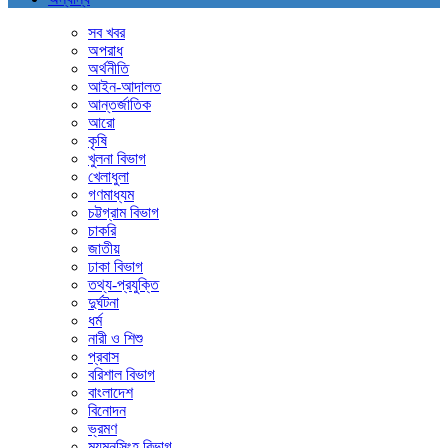
সব খবর
অপরাধ
অর্থনীতি
আইন-আদালত
আন্তর্জাতিক
আরো
কৃষি
খুলনা বিভাগ
খেলাধুলা
গণমাধ্যম
চট্টগ্রাম বিভাগ
চাকরি
জাতীয়
ঢাকা বিভাগ
তথ্য-প্রযুক্তি
দুর্ঘটনা
ধর্ম
নারী ও শিশু
প্রবাস
বরিশাল বিভাগ
বাংলাদেশ
বিনোদন
ভ্রমণ
ময়মনসিংহ বিভাগ