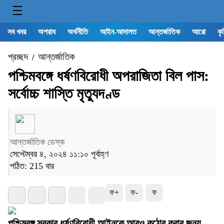
সব খবর
অপরাধ
অর্থনীতি
আইন-আদালত
আন্তর্জাতিক
আরো
কৃ
প্রচ্ছদ
আন্তর্জাতিক
/
পশ্চিমবঙ্গে ধর্ষণবিরোধী অপরাজিতা বিল পাস:
সর্বোচ্চ শাস্তি মৃত্যুদণ্ড
আন্তর্জাতিক ডেস্ক
সেপ্টেম্বর ৪, ২০২৪ ১১:১০ পূর্বাহ্ণ
পঠিত: 215 বার
ফ+
ফ-
ফ
পশ্চিমবঙ্গ সরকার ধর্ষণবিরোধী আইনকে আরও কঠোর করার জন্য