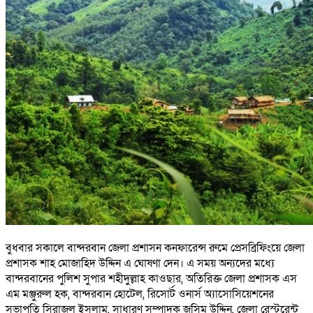
বুধবার সকালে বান্দরবান জেলা প্রশাসন কনফারেন্স রুমে প্রেসব্রিফিংয়ে জেলা
প্রশাসক শাহ মোজাহিদ উদ্দিন এ ঘোষণা দেন। এ সময় অন্যদের মধ্যে
বান্দরবানের পুলিশ সুপার শহীদুল্লাহ কাওছার, অতিরিক্ত জেলা প্রশাসক এস
এম মঞ্জুরুল হক, বান্দরবান হোটেল, রিসোর্ট ওনার্স অ্যাসোসিয়েশনের
সভাপতি সিরাজুল ইসলাম, সাধারণ সম্পাদক জসিম উদ্দিন, জেলা রেস্টুরেন্ট