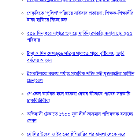
শেকৃবিতে ‘পুলিশ’ পরিচয়ে সাইবার প্রতারণা: শিক্ষক-শিক্ষার্থীর
টাকা হাতিয়ে নিচ্ছে চক্র
২০৮ দিন ধরে সাগরে ভাসছে মার্কিন রণতরি, জবাব চায় ২০০
পরিবার
টানা ৫ দিন দেশজুড়ে সক্রিয় থাকতে পারে বৃষ্টিবলয়, ভারি
বর্ষণের আভাস
ইসরাইলকে রক্ষায় পর্যাপ্ত সামরিক শক্তি নেই যুক্তরাষ্ট্রের: মার্কিন
জেনারেল
পে-স্কেল কার্যকর হলে বকেয়া বেতন কীভাবে পাবেন সরকারি
চাকরিজীবীরা
অভিবাসী ঠেকাতে ১৬০০ ফুট দীর্ঘ ভাসমান প্রতিবন্ধক বসাচ্ছে
স্পেন
সৌদির উদ্বেগ ও ইরানের হুঁশিয়ারির পর হামলা থেকে সরে