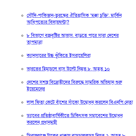
সৌদি-পাকিস্তান-তুরস্কের ঐতিহাসিক ‘মক্কা চুক্তি’, মার্কিন
আধিপত্যের বিদায়ঘণ্টা?
৮ বিভাগে বজ্রবৃষ্টির আভাস, বাড়তে পারে সারা দেশের
তাপমাত্রা
ক্যানসারের উচ্চ ঝুঁকিতে ইসরায়েলিরা
ভারতের হিমাচলে বাস উল্টে নিহত ৮, আহত ১০
দেশের সশস্ত্র বিদ্রোহীদের বিরুদ্ধে সামরিক অভিযান শুরু
ইয়েমেনের
লাল ফিতা কেটে বাঁশের সাঁকো উদ্বোধন করলেন বিএনপি নেতা
ড্যাবের প্রতিষ্ঠাবার্ষিকীতে চিকিৎসক সমাবেশের উদ্বোধন
করলেন প্রধানমন্ত্রী
সিরাজগঞ্জে ট্রাকের ধাক্কায় বাসচালকসহ নিহত ২, আহত ৮