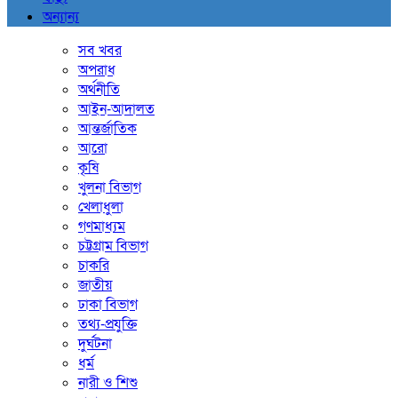
অন্যান্য
সব খবর
অপরাধ
অর্থনীতি
আইন-আদালত
আন্তর্জাতিক
আরো
কৃষি
খুলনা বিভাগ
খেলাধুলা
গণমাধ্যম
চট্টগ্রাম বিভাগ
চাকরি
জাতীয়
ঢাকা বিভাগ
তথ্য-প্রযুক্তি
দুর্ঘটনা
ধর্ম
নারী ও শিশু