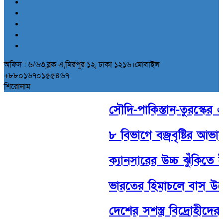
অফিস : ৬/৬৩,ব্লক এ,মিরপুর ১২, ঢাকা ১২১৬।মোবাইল
+৮৮০১৬৭০১৫৫৪৬৭
শিরোনাম
সৌদি-পাকিস্তান-তুরস্কের ঐতিহা
৮ বিভাগে বজ্রবৃষ্টির আভাস, 
ক্যানসারের উচ্চ ঝুঁকিতে ইসর
ভারতের হিমাচলে বাস উল্টে
দেশের সশস্ত্র বিদ্রোহীদের ব