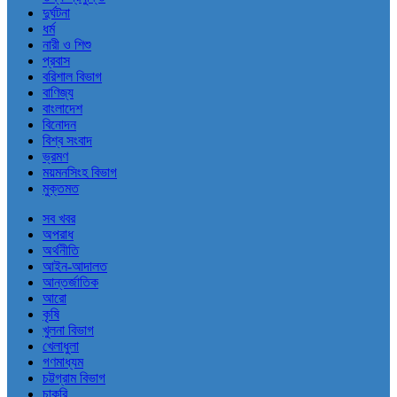
দুর্ঘটনা
ধর্ম
নারী ও শিশু
প্রবাস
বরিশাল বিভাগ
বাণিজ্য
বাংলাদেশ
বিনোদন
বিশ্ব সংবাদ
ভ্রমণ
ময়মনসিংহ বিভাগ
মুক্তমত
সব খবর
অপরাধ
অর্থনীতি
আইন-আদালত
আন্তর্জাতিক
আরো
কৃষি
খুলনা বিভাগ
খেলাধুলা
গণমাধ্যম
চট্টগ্রাম বিভাগ
চাকরি