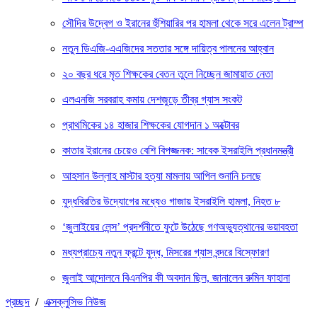
সৌদির উদ্বেগ ও ইরানের হুঁশিয়ারির পর হামলা থেকে সরে এলেন ট্রাম্প
নতুন ডিএজি-এএজিদের সততার সঙ্গে দায়িত্ব পালনের আহ্বান
২০ বছর ধরে মৃত শিক্ষকের বেতন তুলে নিচ্ছেন জামায়াত নেতা
এলএনজি সরবরাহ কমায় দেশজুড়ে তীব্র গ্যাস সংকট
প্রাথমিকের ১৪ হাজার শিক্ষকের যোগদান ১ অক্টোবর
কাতার ইরানের চেয়েও বেশি বিপজ্জনক: সাবেক ইসরাইলি প্রধানমন্ত্রী
আহসান উল্লাহ মাস্টার হত্যা মামলায় আপিল শুনানি চলছে
যুদ্ধবিরতির উদ্যোগের মধ্যেও গাজায় ইসরাইলি হামলা, নিহত ৮
‘জুলাইয়ের লেন্স’ প্রদর্শনীতে ফুটে উঠেছে গণঅভ্যুত্থানের ভয়াবহতা
মধ্যপ্রাচ্যে নতুন ফ্রন্টে যুদ্ধ, মিসরের গ্যাস বন্দরে বিস্ফোরণ
জুলাই আন্দোলনে বিএনপির কী অবদান ছিল, জানালেন রুমিন ফাহানা
প্রচ্ছদ
/
এক্সক্লুসিভ নিউজ