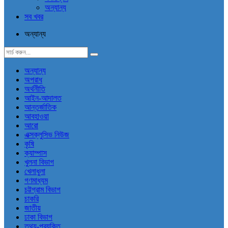
অন্যান্য
সব খবর
অন্যান্য
অন্যান্য
অপরাধ
অর্থনীতি
আইন-আদালত
আন্তর্জাতিক
আবহাওয়া
আরো
এক্সক্লুসিভ নিউজ
কৃষি
ক্যাম্পাস
খুলনা বিভাগ
খেলাধুলা
গণমাধ্যম
চট্টগ্রাম বিভাগ
চাকরি
জাতীয়
ঢাকা বিভাগ
তথ্য-প্রযুক্তি