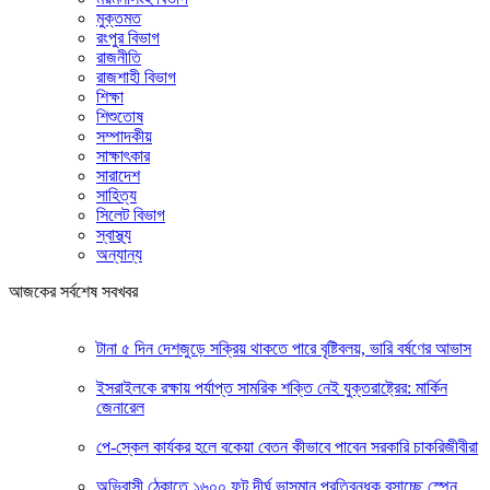
মুক্তমত
রংপুর বিভাগ
রাজনীতি
রাজশাহী বিভাগ
শিক্ষা
শিশুতোষ
সম্পাদকীয়
সাক্ষাৎকার
সারাদেশ
সাহিত্য
সিলেট বিভাগ
স্বাস্থ্য
অন্যান্য
আজকের সর্বশেষ সবখবর
টানা ৫ দিন দেশজুড়ে সক্রিয় থাকতে পারে বৃষ্টিবলয়, ভারি বর্ষণের আভাস
ইসরাইলকে রক্ষায় পর্যাপ্ত সামরিক শক্তি নেই যুক্তরাষ্ট্রের: মার্কিন
জেনারেল
পে-স্কেল কার্যকর হলে বকেয়া বেতন কীভাবে পাবেন সরকারি চাকরিজীবীরা
অভিবাসী ঠেকাতে ১৬০০ ফুট দীর্ঘ ভাসমান প্রতিবন্ধক বসাচ্ছে স্পেন