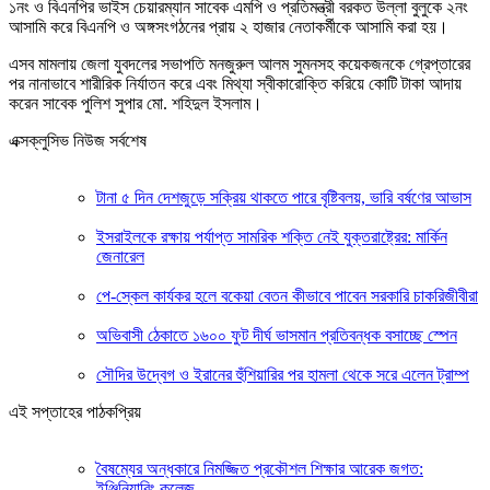
১নং ও বিএনপির ভাইস চেয়ারম্যান সাবেক এমপি ও প্রতিমন্ত্রী বরকত উল্লা বুলুকে ২নং
আসামি করে বিএনপি ও অঙ্গসংগঠনের প্রায় ২ হাজার নেতাকর্মীকে আসামি করা হয়।
এসব মামলায় জেলা যুবদলের সভাপতি মনজুরুল আলম সুমনসহ কয়েকজনকে গ্রেপ্তারের
পর নানাভাবে শারীরিক নির্যাতন করে এবং মিথ্যা স্বীকারোক্তি করিয়ে কোটি টাকা আদায়
করেন সাবেক পুলিশ সুপার মো. শহিদুল ইসলাম।
এক্সক্লুসিভ নিউজ সর্বশেষ
টানা ৫ দিন দেশজুড়ে সক্রিয় থাকতে পারে বৃষ্টিবলয়, ভারি বর্ষণের আভাস
ইসরাইলকে রক্ষায় পর্যাপ্ত সামরিক শক্তি নেই যুক্তরাষ্ট্রের: মার্কিন
জেনারেল
পে-স্কেল কার্যকর হলে বকেয়া বেতন কীভাবে পাবেন সরকারি চাকরিজীবীরা
অভিবাসী ঠেকাতে ১৬০০ ফুট দীর্ঘ ভাসমান প্রতিবন্ধক বসাচ্ছে স্পেন
সৌদির উদ্বেগ ও ইরানের হুঁশিয়ারির পর হামলা থেকে সরে এলেন ট্রাম্প
এই সপ্তাহের পাঠকপ্রিয়
বৈষম্যের অন্ধকারে নিমজ্জিত প্রকৌশল শিক্ষার আরেক জগত:
ইঞ্জিনিয়ারিং কলেজ