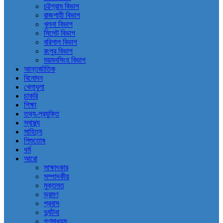
চট্টগ্রাম বিভাগ
রাজশাহী বিভাগ
খুলনা বিভাগ
সিলেট বিভাগ
বরিশাল বিভাগ
রংপুর বিভাগ
ময়মনসিংহ বিভাগ
আন্তর্জাতিক
বিনোদন
খেলাধুলা
চাকরি
শিক্ষা
তথ্য-প্রযুক্তি
স্বাস্থ্য
সাহিত্য
শিশুতোষ
ধর্ম
আরো
সাক্ষাৎকার
সম্পাদকীয়
মুক্তমত
ভ্রমণ
প্রবাস
দুর্ঘটনা
গণমাধ্যম