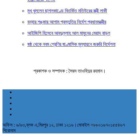
মুখ খুললেন ছাগলকাণ্ডে বিতর্কিত মতিউরের স্ত্রী লাকী
বন্যার শঙ্কায় আগাম প্রস্তুতির নির্দেশ প্রধানমন্ত্রীর
আইজিপি হিসেবে আবদুল্লাহ আল মামুনের মেয়াদ বাড়ল
ষষ্ঠ থেকে নবম শ্রেণির ষাণ্মাসিক মূল্যায়নে জরুরি নির্দেশনা
প্রকাশক ও সম্পাদক : সৈয়দ তাওহিদুর রহমান।
অফিস : ৬/৬৩,ব্লক এ,মিরপুর ১২, ঢাকা ১২১৬।মোবাইল +৮৮০১৬৭০১৫৫৪৬৭
শিরোনাম