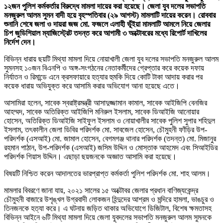
১২জন পুলিশ কর্মকর্তার বিরুদ্ধে মামলা দায়ের করা হয়েছে। জেলা যুব দলের সভাপতি
মনজুরুল আলম সুমন বাদী হয়ে বৃহস্পতিবার (২৯ আগস্ট) মামলাটি দায়ের করেন। রোববার
শুনানি শেষে জলা ও দায়রা জজ মো. ফজলে এলাহী ভূঁইয়া মামলাটি আমলে নিয়ে জেলার
চিপ জুডিশিয়াল ম্যাজিস্ট্রেট তদন্ত করে আগামী ৩ অক্টোবরের মধ্যে রিপোর্ট দাখিলের
নির্দেশ দেন।
বিভিন্ন ধারায় ছয়টি মিথ্যা মামলা দিয়ে নোয়াখালী জেলা যুব দলের সভাপতি মনজুরুল আলম
সুমনসহ ১০জন বিএনপি ও অঙ্গ-সংগঠনের নেতাকর্মীদের গ্রেপ্তার করে কয়েক দফায়
নির্যাতন ও রিমান্ডে এনে ক্রসফায়ারে হত্যার হুমকি দিয়ে কোটি টাকা আদায় করার পর
কয়েক ধারায় অভিযুক্ত করে আসামি করার অভিযোগ আনা হয়েছে এতে।
আসামিরা হলেন, সাবেক স্বরাষ্ট্রমন্ত্রী আসাদুজ্জামান কামাল, সাবেক আইজিপি বেনজির
আহম্মদ, সাবেক অতিরিক্ত আইজিপি মনিরুল ইসলাম, সাবেক ডিআইজি আনোয়ার
হোসেন, অতিরিক্ত ডিআইজি সাইফুল ইসলাম ও নোয়াখালীর সাবেক পুলিশ সুপার শহিদুল
ইসলাম, তৎকালীন জেলা ডিবির পরিদর্শক মো. সাবজেল হোসেন, চৌমুহনী ফাঁড়ির উপ-
পরিদর্শক (এসআই) মো. জামাল হোসেন, বেগমগঞ্জ থানার পরিদর্শক (তদন্ত) মো. মিজানুর
রহমান পাঠান, উপ-পরিদর্শক (এসআই) জসিম উদ্দিন ও মোস্তাক আহমেদ এবং সিআইডির
পরিদর্শক গিয়াস উদ্দিন। এছাড়া ছয়জনকে অজ্ঞাত আসামি করা হয়েছে।
বিষয়টি নিশ্চিত করেন আদালতের ভারপ্রাপ্ত কর্মকর্তা পুলিশ পরিদর্শক মো. শাহ আলম।
মামলার বিবরণে জানা যায়, ২০২১ সালের ১৫ অক্টোবর জেলার প্রধান বাণিজ্যকেন্দ্র
চৌমুহনী বাজারে উশৃঙ্খল উগ্রবাদী লোকজন হিন্দুদের আশ্রম ও মন্দিরে হামলা, ভাঙচুর ও
তিনজনকে হত্যা করে। এ ঘটনায় জড়িত থাকার অভিযোগে ডিজিটাল, বিশেষ ক্ষমতাসহ
বিভিন্ন আইনে ৬টি মিথ্যা মামলা দিয়ে জেলা যুবদলের সভাপতি মনজুরুল আলম সুমনকে