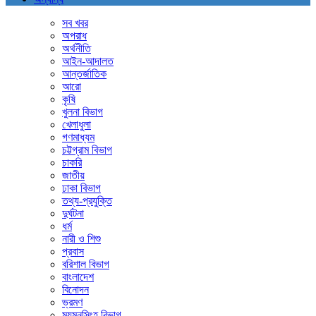
সব খবর
অপরাধ
অর্থনীতি
আইন-আদালত
আন্তর্জাতিক
আরো
কৃষি
খুলনা বিভাগ
খেলাধুলা
গণমাধ্যম
চট্টগ্রাম বিভাগ
চাকরি
জাতীয়
ঢাকা বিভাগ
তথ্য-প্রযুক্তি
দুর্ঘটনা
ধর্ম
নারী ও শিশু
প্রবাস
বরিশাল বিভাগ
বাংলাদেশ
বিনোদন
ভ্রমণ
ময়মনসিংহ বিভাগ