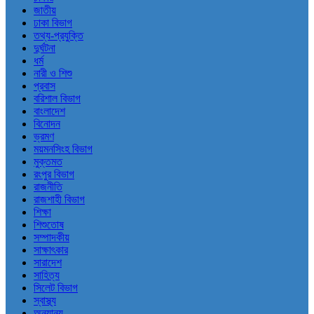
জাতীয়
ঢাকা বিভাগ
তথ্য-প্রযুক্তি
দুর্ঘটনা
ধর্ম
নারী ও শিশু
প্রবাস
বরিশাল বিভাগ
বাংলাদেশ
বিনোদন
ভ্রমণ
ময়মনসিংহ বিভাগ
মুক্তমত
রংপুর বিভাগ
রাজনীতি
রাজশাহী বিভাগ
শিক্ষা
শিশুতোষ
সম্পাদকীয়
সাক্ষাৎকার
সারাদেশ
সাহিত্য
সিলেট বিভাগ
স্বাস্থ্য
অন্যান্য