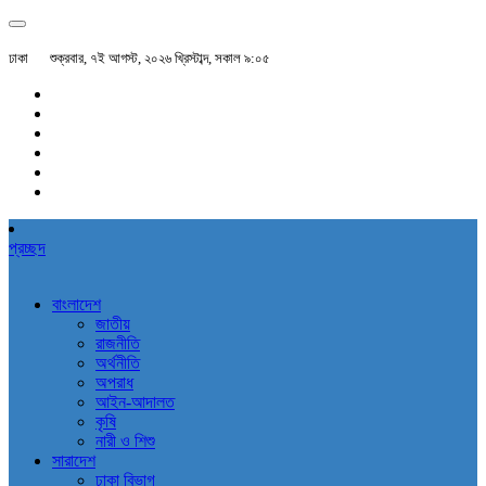
ঢাকা
শুক্রবার, ৭ই আগস্ট, ২০২৬ খ্রিস্টাব্দ, সকাল ৯:০৫
প্রচ্ছদ
বাংলাদেশ
জাতীয়
রাজনীতি
অর্থনীতি
অপরাধ
আইন-আদালত
কৃষি
নারী ও শিশু
সারাদেশ
ঢাকা বিভাগ