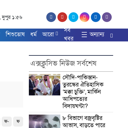
, দুপুর ১:৫৬
সব
য
শিশুতোষ
ধর্ম
আরো
অন্যান্য
খবর
এক্সক্লুসিভ নিউজ সর্বশেষ
সৌদি-পাকিস্তান-
তুরস্কের ঐতিহাসিক
‘মক্কা চুক্তি’, মার্কিন
আধিপত্যের
বিদায়ঘণ্টা?
৮ বিভাগে বজ্রবৃষ্টির
ফ-
ফ
আভাস, বাড়তে পারে