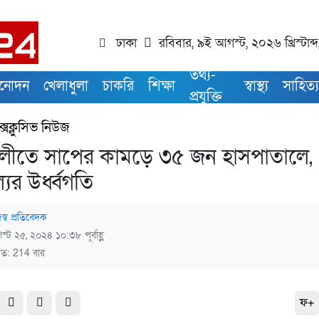
ঢাকা
রবিবার, ৯ই আগস্ট, ২০২৬ খ্রিস্টাব্দ
তথ্য-
িনোদন
খেলাধুলা
চাকরি
শিক্ষা
স্বাস্থ্য
সাহিত্
প্রযুক্তি
্সক্লুসিভ নিউজ
লীতে সাপের কামড়ে ৩৫ জন হাসপাতালে,
ল্যের উর্ধ্বগতি
স্ব প্রতিবেদক
্ট ২৫, ২০২৪ ১০:৩৮ পূর্বাহ্ণ
িত: 214 বার
ফ+