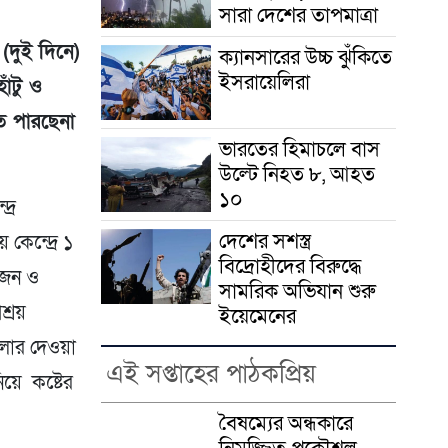
সারা দেশের তাপমাত্রা
(দুই দিনে)
ক্যানসারের উচ্চ ঝুঁকিতে
ইসরায়েলিরা
াঁটু ও
ে পারছেনা
ভারতের হিমাচলে বাস
উল্টে নিহত ৮, আহত
১০
্রে
দেশের সশস্ত্র
কেন্দ্রে ১
বিদ্রোহীদের বিরুদ্ধে
্বজন ও
সামরিক অভিযান শুরু
শ্রয়
ইয়েমেনের
ুলোর দেওয়া
এই সপ্তাহের পাঠকপ্রিয়
য়ে কষ্টের
বৈষম্যের অন্ধকারে
নিমজ্জিত প্রকৌশল