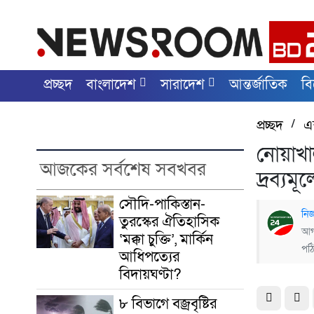
প্রচ্ছদ
বাংলাদেশ
সারাদেশ
আন্তর্জাতিক
ব
প্রচ্ছদ
/
এক
নোয়াখা
আজকের সর্বশেষ সবখবর
দ্রব্যমূ
সৌদি-পাকিস্তান-
নিজ
তুরস্কের ঐতিহাসিক
আগস
‘মক্কা চুক্তি’, মার্কিন
পঠ
আধিপত্যের
বিদায়ঘণ্টা?
৮ বিভাগে বজ্রবৃষ্টির