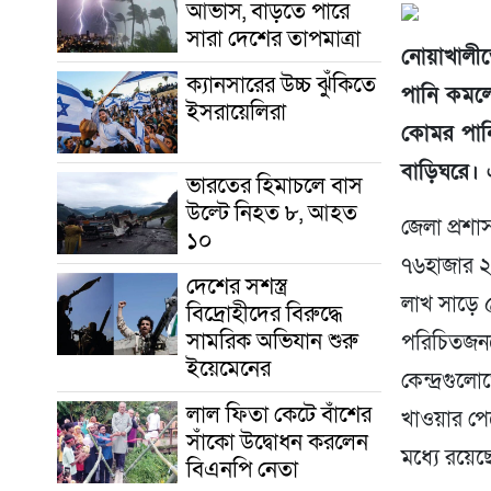
আভাস, বাড়তে পারে
সারা দেশের তাপমাত্রা
নোয়াখালীতে
ক্যানসারের উচ্চ ঝুঁকিতে
পানি কমলে
ইসরায়েলিরা
কোমর পানি
বাড়িঘরে। এ
ভারতের হিমাচলে বাস
উল্টে নিহত ৮, আহত
জেলা প্রশা
১০
৭৬হাজার ২৩
দেশের সশস্ত্র
লাখ সাড়ে ৫
বিদ্রোহীদের বিরুদ্ধে
সামরিক অভিযান শুরু
পরিচিতজনদ
ইয়েমেনের
কেন্দ্রগুল
লাল ফিতা কেটে বাঁশের
খাওয়ার পে
সাঁকো উদ্বোধন করলেন
মধ্যে রয়েছে
বিএনপি নেতা