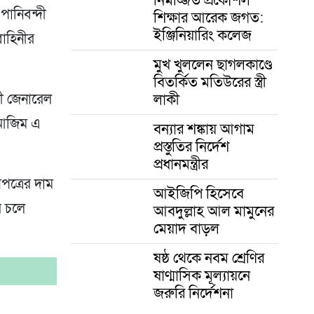
ানিবন্দী
শিক্ষার আরেক জগত:
ইঞ্জিনিয়ারিং কলেজ
বাহিনীর
মুখ খুললেন ছাগলকাণ্ডে
বিতর্কিত মতিউরের স্ত্রী
লাকী
ী জেনারেল
 আজিম এ
বন্যার শঙ্কায় আগাম
প্রস্তুতির নির্দেশ
প্রধানমন্ত্রীর
পত্রের দাম
আইজিপি হিসেবে
ে চলে
আবদুল্লাহ আল মামুনের
মেয়াদ বাড়ল
ষষ্ঠ থেকে নবম শ্রেণির
ষাণ্মাসিক মূল্যায়নে
জরুরি নির্দেশনা