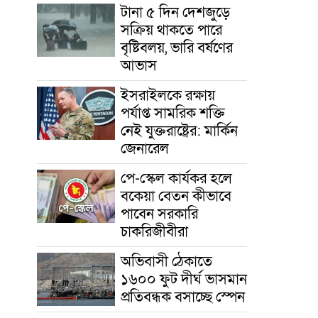
টানা ৫ দিন দেশজুড়ে
সক্রিয় থাকতে পারে
বৃষ্টিবলয়, ভারি বর্ষণের
আভাস
ইসরাইলকে রক্ষায়
পর্যাপ্ত সামরিক শক্তি
নেই যুক্তরাষ্ট্রের: মার্কিন
জেনারেল
পে-স্কেল কার্যকর হলে
বকেয়া বেতন কীভাবে
পাবেন সরকারি
চাকরিজীবীরা
অভিবাসী ঠেকাতে
১৬০০ ফুট দীর্ঘ ভাসমান
প্রতিবন্ধক বসাচ্ছে স্পেন