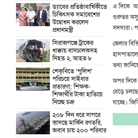
ড্যাবের প্রতিষ্ঠাবার্ষিকীতে
এ দিকে আজ
চিকিৎসক সমাবেশের
গুরুতর অসুস
উদ্বোধন করলেন
সদস্যরা। 
প্রধানমন্ত্রী
সিরাজগঞ্জে ট্রাকের
জেলার বিভ
ধাক্কায় বাসচালকসহ
হাসপাতালে
নিহত ২, আহত ৮
তথ্য জানি
শেকৃবিতে ‘পুলিশ’
পরিচয়ে সাইবার
অপর দিকে 
প্রতারণা: শিক্ষক-
বেড়ে চলছে।
শিক্ষার্থীর টাকা হাতিয়ে
নিচ্ছে চক্র
যাচ্ছে। জি
২০৮ দিন ধরে সাগরে
ভাসছে মার্কিন রণতরি,
জবাব চায় ২০০ পরিবার