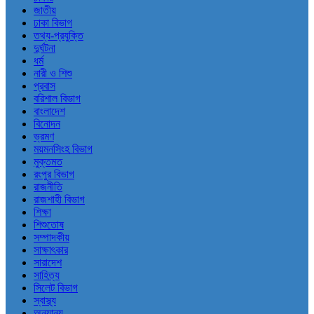
জাতীয়
ঢাকা বিভাগ
তথ্য-প্রযুক্তি
দুর্ঘটনা
ধর্ম
নারী ও শিশু
প্রবাস
বরিশাল বিভাগ
বাংলাদেশ
বিনোদন
ভ্রমণ
ময়মনসিংহ বিভাগ
মুক্তমত
রংপুর বিভাগ
রাজনীতি
রাজশাহী বিভাগ
শিক্ষা
শিশুতোষ
সম্পাদকীয়
সাক্ষাৎকার
সারাদেশ
সাহিত্য
সিলেট বিভাগ
স্বাস্থ্য
অন্যান্য