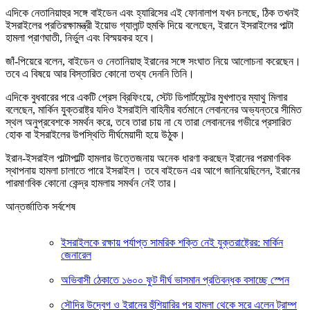
এদিকে নেতানিয়াহুর সঙ্গে বাইডেন এবং হ্যারিসের এই ফোনালাপ যখন চলছে, ঠিক তখনই
ইসরাইলের প্রতিরক্ষামন্ত্রী ইয়োভ গ্যালান্ট হুমকি দিয়ে বলেছেন, ইরানে ইসরাইলের পাল্টা
হামলা প্রাণঘাতী, নির্ভুল এবং বিস্ময়কর হবে।
জাঁ-পিয়েরে বলেন, বাইডেন ও নেতানিয়াহু ইরানের সঙ্গে সংঘাত নিয়ে আলোচনা করেছেন।
তবে এ বিষয়ে আর বিস্তারিত কোনো তথ্য দেননি তিনি।
এদিকে বুধবারের পরে একটি প্রেস ব্রিফিংয়ে, স্টেট ডিপার্টমেন্টের মুখপাত্র ম্যাথু মিলার
বলেছেন, মার্কিন যুক্তরাষ্ট্র যদিও ইসরাইলি বাহিনীর বর্তমানে লেবাননের অভ্যন্তরে সীমিত
স্থল অনুপ্রবেশকে সমর্থন করে, তবে তারা চায় না যে তারা লেবাননের গভীরে প্রসারিত
হোক বা ইসরাইলের উপস্থিতি দীর্ঘমেয়াদী হয়ে উঠুক।
ইরান-ইসরাইল পাল্টাপাল্টি হামলার উত্তেজনায় অনেক ধারণা করছেন ইরানের পরমাণবিক
স্থাপনায় হামলা চালাতে পারে ইসরাইল। তবে বাইডেন এর আগে জানিয়েছিলেন, ইরানের
পারমাণবিক কোনো কেন্দ্র হামলায় সমর্থন নেই তার।
আন্তর্জাতিক সর্বশেষ
ইসরাইলকে রক্ষায় পর্যাপ্ত সামরিক শক্তি নেই যুক্তরাষ্ট্রের: মার্কিন
জেনারেল
অভিবাসী ঠেকাতে ১৬০০ ফুট দীর্ঘ ভাসমান প্রতিবন্ধক বসাচ্ছে স্পেন
সৌদির উদ্বেগ ও ইরানের হুঁশিয়ারির পর হামলা থেকে সরে এলেন ট্রাম্প