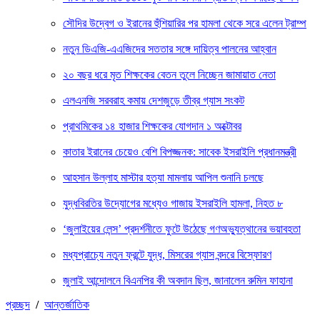
সৌদির উদ্বেগ ও ইরানের হুঁশিয়ারির পর হামলা থেকে সরে এলেন ট্রাম্প
নতুন ডিএজি-এএজিদের সততার সঙ্গে দায়িত্ব পালনের আহ্বান
২০ বছর ধরে মৃত শিক্ষকের বেতন তুলে নিচ্ছেন জামায়াত নেতা
এলএনজি সরবরাহ কমায় দেশজুড়ে তীব্র গ্যাস সংকট
প্রাথমিকের ১৪ হাজার শিক্ষকের যোগদান ১ অক্টোবর
কাতার ইরানের চেয়েও বেশি বিপজ্জনক: সাবেক ইসরাইলি প্রধানমন্ত্রী
আহসান উল্লাহ মাস্টার হত্যা মামলায় আপিল শুনানি চলছে
যুদ্ধবিরতির উদ্যোগের মধ্যেও গাজায় ইসরাইলি হামলা, নিহত ৮
‘জুলাইয়ের লেন্স’ প্রদর্শনীতে ফুটে উঠেছে গণঅভ্যুত্থানের ভয়াবহতা
মধ্যপ্রাচ্যে নতুন ফ্রন্টে যুদ্ধ, মিসরের গ্যাস বন্দরে বিস্ফোরণ
জুলাই আন্দোলনে বিএনপির কী অবদান ছিল, জানালেন রুমিন ফাহানা
প্রচ্ছদ
/
আন্তর্জাতিক