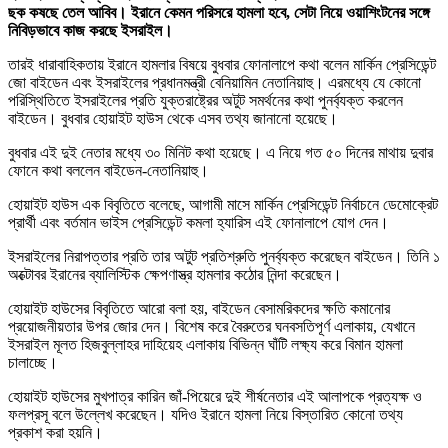
ছক কষছে তেল আবিব। ইরানে কেমন পরিসরে হামলা হবে, সেটা নিয়ে ওয়াশিংটনের সঙ্গে
নিবিড়ভাবে কাজ করছে ইসরাইল।
তারই ধারাবাহিকতায় ইরানে হামলার বিষয়ে বুধবার ফোনালাপে কথা বলেন মার্কিন প্রেসিডেন্ট
জো বাইডেন এবং ইসরাইলের প্রধানমন্ত্রী বেনিয়ামিন নেতানিয়াহু। এরমধ্যে যে কোনো
পরিস্থিতিতে ইসরাইলের প্রতি যুক্তরাষ্ট্রের অটুট সমর্থনের কথা পুনর্ব্যক্ত করলেন
বাইডেন। বুধবার হোয়াইট হাউস থেকে এসব তথ্য জানানো হয়েছে।
বুধবার এই দুই নেতার মধ্যে ৩০ মিনিট কথা হয়েছে। এ নিয়ে গত ৫০ দিনের মাথায় দুবার
ফোনে কথা বললেন বাইডেন-নেতানিয়াহু।
হোয়াইট হাউস এক বিবৃতিতে বলেছে, আগামী মাসে মার্কিন প্রেসিডেন্ট নির্বাচনে ডেমোক্রেট
প্রার্থী এবং বর্তমান ভাইস প্রেসিডেন্ট কমলা হ্যারিস এই ফোনালাপে যোগ দেন।
ইসরাইলের নিরাপত্তার প্রতি তার অটুট প্রতিশ্রুতি পুনর্ব্যক্ত করেছেন বাইডেন। তিনি ১
অক্টোবর ইরানের ব্যালিস্টিক ক্ষেপণাস্ত্র হামলার কঠোর নিন্দা করেছেন।
হোয়াইট হাউসের বিবৃতিতে আরো বলা হয়, বাইডেন বেসামরিকদের ক্ষতি কমানোর
প্রয়োজনীয়তার উপর জোর দেন। বিশেষ করে বৈরুতের ঘনবসতিপূর্ণ এলাকায়, যেখানে
ইসরাইল মূলত হিজবুল্লাহর দাহিয়েহ এলাকায় বিভিন্ন ঘাঁটি লক্ষ্য করে বিমান হামলা
চালাচ্ছে।
হোয়াইট হাউসের মুখপাত্র কারিন জাঁ-পিয়েরে দুই শীর্ষনেতার এই আলাপকে প্রত্যক্ষ ও
ফলপ্রসূ বলে উল্লেখ করেছেন। যদিও ইরানে হামলা নিয়ে বিস্তারিত কোনো তথ্য
প্রকাশ করা হয়নি।