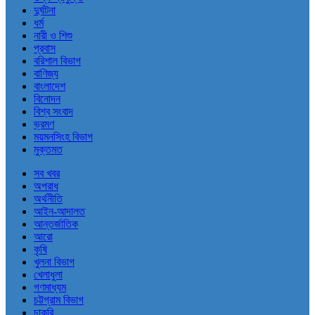
দুর্ঘটনা
ধর্ম
নারী ও শিশু
প্রবাস
বরিশাল বিভাগ
বাণিজ্য
বাংলাদেশ
বিনোদন
বিশ্ব সংবাদ
ভ্রমণ
ময়মনসিংহ বিভাগ
মুক্তমত
সব খবর
অপরাধ
অর্থনীতি
আইন-আদালত
আন্তর্জাতিক
আরো
কৃষি
খুলনা বিভাগ
খেলাধুলা
গণমাধ্যম
চট্টগ্রাম বিভাগ
চাকরি