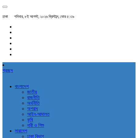
ঢাকা
শনিবার, ৮ই আগস্ট, ২০২৬ খ্রিস্টাব্দ, ভোর ৫:৩৯
প্রচ্ছদ
বাংলাদেশ
জাতীয়
রাজনীতি
অর্থনীতি
অপরাধ
আইন-আদালত
কৃষি
নারী ও শিশু
সারাদেশ
ঢাকা বিভাগ