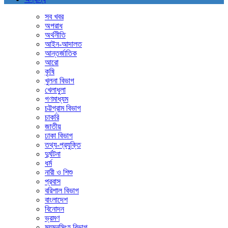
সব খবর
অপরাধ
অর্থনীতি
আইন-আদালত
আন্তর্জাতিক
আরো
কৃষি
খুলনা বিভাগ
খেলাধুলা
গণমাধ্যম
চট্টগ্রাম বিভাগ
চাকরি
জাতীয়
ঢাকা বিভাগ
তথ্য-প্রযুক্তি
দুর্ঘটনা
ধর্ম
নারী ও শিশু
প্রবাস
বরিশাল বিভাগ
বাংলাদেশ
বিনোদন
ভ্রমণ
ময়মনসিংহ বিভাগ