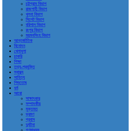
চট্টগ্রাম বিভাগ
রাজশাহী বিভাগ
খুলনা বিভাগ
সিলেট বিভাগ
বরিশাল বিভাগ
রংপুর বিভাগ
ময়মনসিংহ বিভাগ
আন্তর্জাতিক
বিনোদন
খেলাধুলা
চাকরি
শিক্ষা
তথ্য-প্রযুক্তি
স্বাস্থ্য
সাহিত্য
শিশুতোষ
ধর্ম
আরো
সাক্ষাৎকার
সম্পাদকীয়
মুক্তমত
ভ্রমণ
প্রবাস
দুর্ঘটনা
গণমাধ্যম