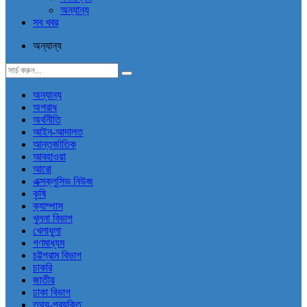
অন্যান্য
সব খবর
অন্যান্য
অন্যান্য
অপরাধ
অর্থনীতি
আইন-আদালত
আন্তর্জাতিক
আবহাওয়া
আরো
এক্সক্লুসিভ নিউজ
কৃষি
ক্যাম্পাস
খুলনা বিভাগ
খেলাধুলা
গণমাধ্যম
চট্টগ্রাম বিভাগ
চাকরি
জাতীয়
ঢাকা বিভাগ
তথ্য-প্রযুক্তি