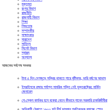
মুক্তমত
রংপুর বিভাগ
রাজনীতি
রাজশাহী বিভাগ
শিক্ষা
শিশুতোষ
সম্পাদকীয়
সাক্ষাৎকার
সারাদেশ
সাহিত্য
সিলেট বিভাগ
স্বাস্থ্য
অন্যান্য
আজকের সর্বশেষ সবখবর
টানা ৫ দিন দেশজুড়ে সক্রিয় থাকতে পারে বৃষ্টিবলয়, ভারি বর্ষণের আভাস
ইসরাইলকে রক্ষায় পর্যাপ্ত সামরিক শক্তি নেই যুক্তরাষ্ট্রের: মার্কিন
জেনারেল
পে-স্কেল কার্যকর হলে বকেয়া বেতন কীভাবে পাবেন সরকারি চাকরিজীবীরা
অভিবাসী ঠেকাতে ১৬০০ ফুট দীর্ঘ ভাসমান প্রতিবন্ধক বসাচ্ছে স্পেন