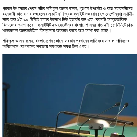
প্রধান উপদেষ্টার প্রেস সচিব শফিকুল আলম বলেন, প্রধান উপদেষ্টা ও তার সফরসঙ্গীদের
বহনকারী কাতার এয়ারওয়েজের একটি বাণিজ্যিক ফ্লাইট শুক্রবার (২৭ সেপ্টেম্বর) স্থানীয়
সময় রাত ৯টা ৩০ মিনিটে ঢাকার উদ্দেশে নিউ ইয়র্কের জন এফ কেনেডি আন্তর্জাতিক
বিমানবন্দর ত্যাগ করে। ফ্লাইটটি ২৯ সেপ্টেম্বর বাংলাদেশ সময় রাত ২টা ১৫ মিনিটে ঢাকা
শাহজালাল আন্তর্জাতিক বিমানবন্দরে অবতরণ করবে বলে আশা করা হচ্ছে।
শফিকুল আলম বলেন, বাংলাদেশের কোনো সরকার প্রধানের জাতিসংঘ সাধারণ পরিষদের
অধিবেশনে যোগদানের সবচেয়ে সফলতম সফর ছিল এবার।