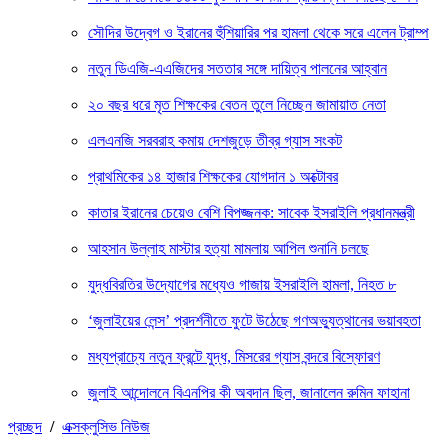
সৌদির উদ্বেগ ও ইরানের হুঁশিয়ারির পর হামলা থেকে সরে এলেন ট্রাম্প
নতুন ডিএজি-এএজিদের সততার সঙ্গে দায়িত্ব পালনের আহ্বান
২০ বছর ধরে মৃত শিক্ষকের বেতন তুলে নিচ্ছেন জামায়াত নেতা
এলএনজি সরবরাহ কমায় দেশজুড়ে তীব্র গ্যাস সংকট
প্রাথমিকের ১৪ হাজার শিক্ষকের যোগদান ১ অক্টোবর
কাতার ইরানের চেয়েও বেশি বিপজ্জনক: সাবেক ইসরাইলি প্রধানমন্ত্রী
আহসান উল্লাহ মাস্টার হত্যা মামলায় আপিল শুনানি চলছে
যুদ্ধবিরতির উদ্যোগের মধ্যেও গাজায় ইসরাইলি হামলা, নিহত ৮
‘জুলাইয়ের লেন্স’ প্রদর্শনীতে ফুটে উঠেছে গণঅভ্যুত্থানের ভয়াবহতা
মধ্যপ্রাচ্যে নতুন ফ্রন্টে যুদ্ধ, মিসরের গ্যাস বন্দরে বিস্ফোরণ
জুলাই আন্দোলনে বিএনপির কী অবদান ছিল, জানালেন রুমিন ফাহানা
প্রচ্ছদ
/
এক্সক্লুসিভ নিউজ