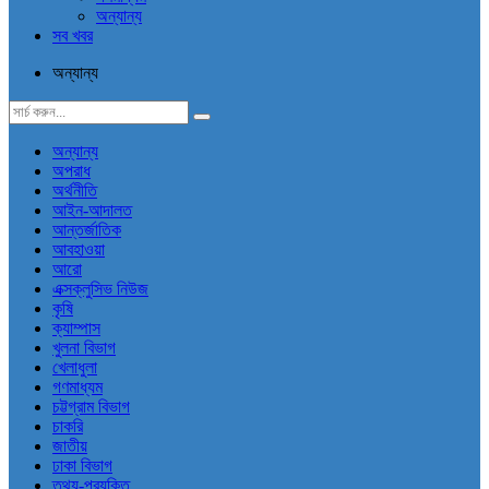
অন্যান্য
সব খবর
অন্যান্য
অন্যান্য
অপরাধ
অর্থনীতি
আইন-আদালত
আন্তর্জাতিক
আবহাওয়া
আরো
এক্সক্লুসিভ নিউজ
কৃষি
ক্যাম্পাস
খুলনা বিভাগ
খেলাধুলা
গণমাধ্যম
চট্টগ্রাম বিভাগ
চাকরি
জাতীয়
ঢাকা বিভাগ
তথ্য-প্রযুক্তি