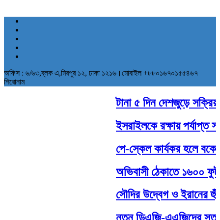
অফিস : ৬/৬৩,ব্লক এ,মিরপুর ১২, ঢাকা ১২১৬।মোবাইল +৮৮০১৬৭০১৫৫৪৬৭
শিরোনাম
টানা ৫ দিন দেশজুড়ে সক্রিয় থাক
ইসরাইলকে রক্ষায় পর্যাপ্ত সামরি
পে-স্কেল কার্যকর হলে বকেয়া 
অভিবাসী ঠেকাতে ১৬০০ ফুট দীর্
সৌদির উদ্বেগ ও ইরানের হুঁশিয
নতুন ডিএজি-এএজিদের সততার স