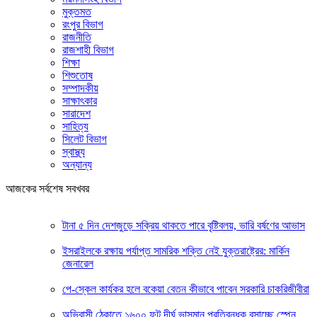
মুক্তমত
রংপুর বিভাগ
রাজনীতি
রাজশাহী বিভাগ
শিক্ষা
শিশুতোষ
সম্পাদকীয়
সাক্ষাৎকার
সারাদেশ
সাহিত্য
সিলেট বিভাগ
স্বাস্থ্য
অন্যান্য
আজকের সর্বশেষ সবখবর
টানা ৫ দিন দেশজুড়ে সক্রিয় থাকতে পারে বৃষ্টিবলয়, ভারি বর্ষণের আভাস
ইসরাইলকে রক্ষায় পর্যাপ্ত সামরিক শক্তি নেই যুক্তরাষ্ট্রের: মার্কিন
জেনারেল
পে-স্কেল কার্যকর হলে বকেয়া বেতন কীভাবে পাবেন সরকারি চাকরিজীবীরা
অভিবাসী ঠেকাতে ১৬০০ ফুট দীর্ঘ ভাসমান প্রতিবন্ধক বসাচ্ছে স্পেন