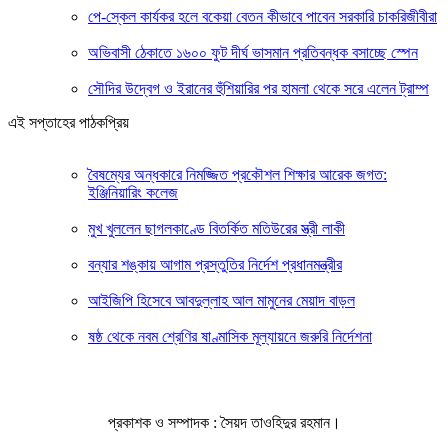
পে-স্কেল কার্যকর হলে বকেয়া বেতন কীভাবে পাবেন সরকারি চাকরিজীবীরা
অভিবাসী ঠেকাতে ১৬০০ ফুট দীর্ঘ ভাসমান প্রতিবন্ধক বসাচ্ছে স্পেন
সৌদির উদ্বেগ ও ইরানের হুঁশিয়ারির পর হামলা থেকে সরে এলেন ট্রাম্প
এই সপ্তাহের পাঠকপ্রিয়
বৈষম্যের অন্ধকারে নিমজ্জিত প্রকৌশল শিক্ষার আরেক জগত:
ইঞ্জিনিয়ারিং কলেজ
মুখ খুললেন ছাগলকাণ্ডে বিতর্কিত মতিউরের স্ত্রী লাকী
বন্যার শঙ্কায় আগাম প্রস্তুতির নির্দেশ প্রধানমন্ত্রীর
আইজিপি হিসেবে আবদুল্লাহ আল মামুনের মেয়াদ বাড়ল
ষষ্ঠ থেকে নবম শ্রেণির ষাণ্মাসিক মূল্যায়নে জরুরি নির্দেশনা
প্রকাশক ও সম্পাদক : সৈয়দ তাওহিদুর রহমান।