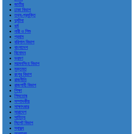
জাতীয়
ঢাকা বিভাগ
তথ্য-প্রযুক্তি
দুর্ঘটনা
ধর্ম
নারী ও শিশু
প্রবাস
বরিশাল বিভাগ
বাংলাদেশ
বিনোদন
ভ্রমণ
ময়মনসিংহ বিভাগ
মুক্তমত
রংপুর বিভাগ
রাজনীতি
রাজশাহী বিভাগ
শিক্ষা
শিশুতোষ
সম্পাদকীয়
সাক্ষাৎকার
সারাদেশ
সাহিত্য
সিলেট বিভাগ
স্বাস্থ্য
অন্যান্য