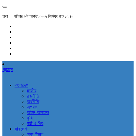
ঢাকা
শনিবার, ৮ই আগস্ট, ২০২৬ খ্রিস্টাব্দ, রাত ১২:৪০
প্রচ্ছদ
বাংলাদেশ
জাতীয়
রাজনীতি
অর্থনীতি
অপরাধ
আইন-আদালত
কৃষি
নারী ও শিশু
সারাদেশ
ঢাকা বিভাগ