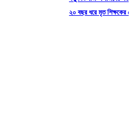
২০ বছর ধরে মৃত শিক্ষকের বেতন