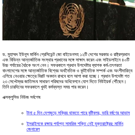
ড. মুহাম্মদ ইউনূস মার্কিন প্রেসিডেন্ট জো বাইডেনসহ ১২টি দেশের সরকার ও রাষ্ট্রপ্রধান
এবং বিভিন্ন আন্তর্জাতিক সংস্থার প্রধানের সঙ্গে সাক্ষাৎ করেন এবং সাইডলাইনে ৪০টি
উচ্চ পর্যায়ের বৈঠকে অংশ নেন। সফরকালে প্রধান উপদেষ্টার ব্যাপক কর্ম-তৎপরতা
বাংলাদেশের সঙ্গে আন্তর্জাতিক বিশ্বের অর্থনৈতিক ও কূটনৈতিক সম্পর্ক এবং অংশীদারিত্ব
এগিয়ে নেওয়ার ক্ষেত্রে বিরাট অবদান রাখবে বলে আশা করা হচ্ছে। প্রধান উপদেষ্টা গত
২৩ সেপ্টেম্বর জাতিসংঘ সাধারণ পরিষদের অধিবেশনে যোগ দিতে নিউইয়র্ক পৌঁছেন।
তিনি চারদিনের সফরকালে খুবই কর্মব্যস্ত সময় পার করেন।
এক্সক্লুসিভ নিউজ সর্বশেষ
টানা ৫ দিন দেশজুড়ে সক্রিয় থাকতে পারে বৃষ্টিবলয়, ভারি বর্ষণের আভাস
ইসরাইলকে রক্ষায় পর্যাপ্ত সামরিক শক্তি নেই যুক্তরাষ্ট্রের: মার্কিন
জেনারেল