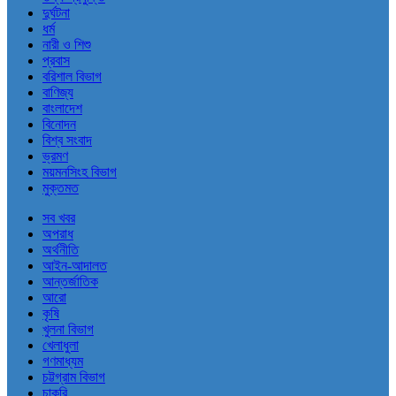
দুর্ঘটনা
ধর্ম
নারী ও শিশু
প্রবাস
বরিশাল বিভাগ
বাণিজ্য
বাংলাদেশ
বিনোদন
বিশ্ব সংবাদ
ভ্রমণ
ময়মনসিংহ বিভাগ
মুক্তমত
সব খবর
অপরাধ
অর্থনীতি
আইন-আদালত
আন্তর্জাতিক
আরো
কৃষি
খুলনা বিভাগ
খেলাধুলা
গণমাধ্যম
চট্টগ্রাম বিভাগ
চাকরি