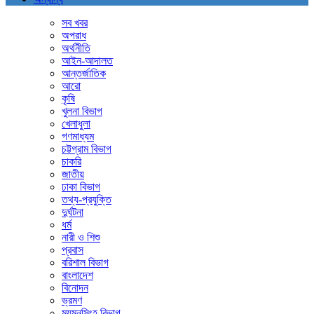
সব খবর
অপরাধ
অর্থনীতি
আইন-আদালত
আন্তর্জাতিক
আরো
কৃষি
খুলনা বিভাগ
খেলাধুলা
গণমাধ্যম
চট্টগ্রাম বিভাগ
চাকরি
জাতীয়
ঢাকা বিভাগ
তথ্য-প্রযুক্তি
দুর্ঘটনা
ধর্ম
নারী ও শিশু
প্রবাস
বরিশাল বিভাগ
বাংলাদেশ
বিনোদন
ভ্রমণ
ময়মনসিংহ বিভাগ