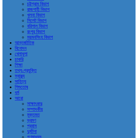
চট্টগ্রাম বিভাগ
রাজশাহী বিভাগ
খুলনা বিভাগ
সিলেট বিভাগ
বরিশাল বিভাগ
রংপুর বিভাগ
ময়মনসিংহ বিভাগ
আন্তর্জাতিক
বিনোদন
খেলাধুলা
চাকরি
শিক্ষা
তথ্য-প্রযুক্তি
স্বাস্থ্য
সাহিত্য
শিশুতোষ
ধর্ম
আরো
সাক্ষাৎকার
সম্পাদকীয়
মুক্তমত
ভ্রমণ
প্রবাস
দুর্ঘটনা
গণমাধ্যম