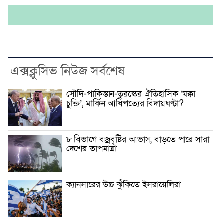
এক্সক্লুসিভ নিউজ সর্বশেষ
সৌদি-পাকিস্তান-তুরস্কের ঐতিহাসিক ‘মক্কা
চুক্তি’, মার্কিন আধিপত্যের বিদায়ঘণ্টা?
৮ বিভাগে বজ্রবৃষ্টির আভাস, বাড়তে পারে সারা
দেশের তাপমাত্রা
ক্যানসারের উচ্চ ঝুঁকিতে ইসরায়েলিরা