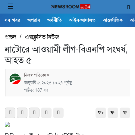
সব খবর
অপরাধ
অর্থনীতি
আইন-আদালত
আন্তর্জাতিক
আ
প্রচ্ছদ
/
এক্সক্লুসিভ নিউজ
নাটোরে আওয়ামী লীগ-বিএনপি সংঘর্ষ,
আহত ৫
নিজস্ব প্রতিবেদক
জানুয়ারি ৫, ২০২৫ ১০:২৭ পূর্বাহ্ণ
পঠিত: 187 বার
ফ+
ফ-
ফ