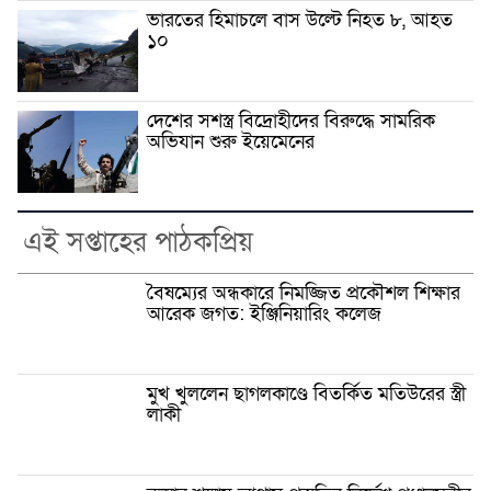
ভারতের হিমাচলে বাস উল্টে নিহত ৮, আহত
১০
দেশের সশস্ত্র বিদ্রোহীদের বিরুদ্ধে সামরিক
অভিযান শুরু ইয়েমেনের
এই সপ্তাহের পাঠকপ্রিয়
বৈষম্যের অন্ধকারে নিমজ্জিত প্রকৌশল শিক্ষার
আরেক জগত: ইঞ্জিনিয়ারিং কলেজ
মুখ খুললেন ছাগলকাণ্ডে বিতর্কিত মতিউরের স্ত্রী
লাকী