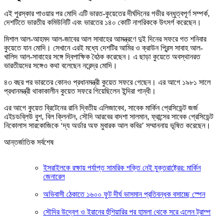
এই পুরস্কার পাওয়ার পর মোদি এটি ভারত-কুয়েতের দীর্ঘদিনের গভীর বন্ধুত্বপূর্ণ সম্পর্ক,
দেশটিতে ভারতীয় কমিউনিটি এবং ভারতের ১৪০ কোটি নাগরিককে উৎসর্গ করেছেন।
মিশাল আল-আহমদ আল-জাবের আল সাবাহের আমন্ত্রণে দুই দিনের সফরে গত শনিবার
কুয়েতে যান মোদি। সেখানে এরই মধ্যে দেশটির আমির ও ক্রাউন প্রিন্স সাবাহ আল-
খালিদ আল-সাবাহের সঙ্গে দ্বিপাক্ষিক বৈঠক করেছেন। এ ছাড়া কুয়েতে অবস্থানরত
ভারতীয়দের সঙ্গেও কথা বলেছেন নরেন্দ্র মোদি।
৪৩ বছর পর ভারতের কোনও প্রধানমন্ত্রী কুয়েত সফরে গেছেন। এর আগে ১৯৮১ সালে
প্রধানমন্ত্রী থাকাকালীন কুয়েত সফরে গিয়েছিলেন ইন্দিরা গান্ধী।
এর আগে কুয়েত ব্রিটেনের রানি দ্বিতীয় এলিজাবেথ, সাবেক মার্কিন প্রেসিডেন্ট জর্জ
এইচডব্লিউ বুশ, বিল ক্লিনটন, সৌদি আরবের বাদশা সালমান, ফ্রান্সের সাবেক প্রেসিডেন্ট
নিকোলাস সারকোজিকে ‘দ্য অর্ডার অফ মুবারক আল কবির’ সম্মাননায় ভূষিত করেছেন।
আন্তর্জাতিক সর্বশেষ
ইসরাইলকে রক্ষায় পর্যাপ্ত সামরিক শক্তি নেই যুক্তরাষ্ট্রের: মার্কিন
জেনারেল
অভিবাসী ঠেকাতে ১৬০০ ফুট দীর্ঘ ভাসমান প্রতিবন্ধক বসাচ্ছে স্পেন
সৌদির উদ্বেগ ও ইরানের হুঁশিয়ারির পর হামলা থেকে সরে এলেন ট্রাম্প