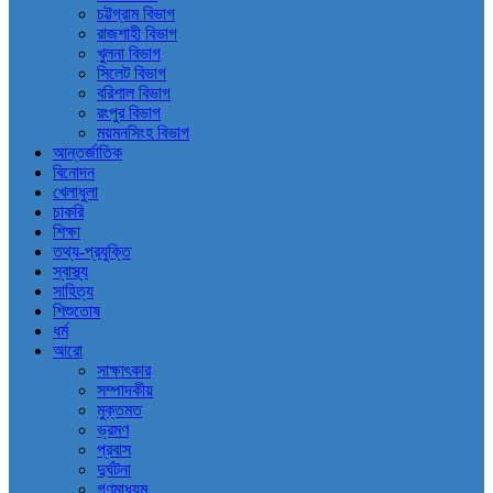
চট্টগ্রাম বিভাগ
রাজশাহী বিভাগ
খুলনা বিভাগ
সিলেট বিভাগ
বরিশাল বিভাগ
রংপুর বিভাগ
ময়মনসিংহ বিভাগ
আন্তর্জাতিক
বিনোদন
খেলাধুলা
চাকরি
শিক্ষা
তথ্য-প্রযুক্তি
স্বাস্থ্য
সাহিত্য
শিশুতোষ
ধর্ম
আরো
সাক্ষাৎকার
সম্পাদকীয়
মুক্তমত
ভ্রমণ
প্রবাস
দুর্ঘটনা
গণমাধ্যম