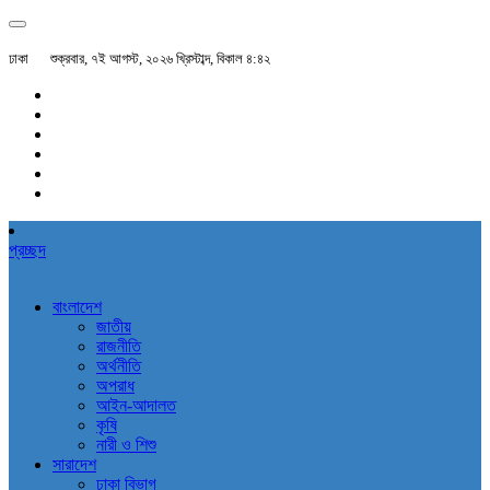
ঢাকা
শুক্রবার, ৭ই আগস্ট, ২০২৬ খ্রিস্টাব্দ, বিকাল ৪:৪২
প্রচ্ছদ
বাংলাদেশ
জাতীয়
রাজনীতি
অর্থনীতি
অপরাধ
আইন-আদালত
কৃষি
নারী ও শিশু
সারাদেশ
ঢাকা বিভাগ