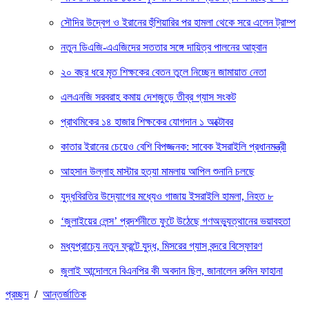
সৌদির উদ্বেগ ও ইরানের হুঁশিয়ারির পর হামলা থেকে সরে এলেন ট্রাম্প
নতুন ডিএজি-এএজিদের সততার সঙ্গে দায়িত্ব পালনের আহ্বান
২০ বছর ধরে মৃত শিক্ষকের বেতন তুলে নিচ্ছেন জামায়াত নেতা
এলএনজি সরবরাহ কমায় দেশজুড়ে তীব্র গ্যাস সংকট
প্রাথমিকের ১৪ হাজার শিক্ষকের যোগদান ১ অক্টোবর
কাতার ইরানের চেয়েও বেশি বিপজ্জনক: সাবেক ইসরাইলি প্রধানমন্ত্রী
আহসান উল্লাহ মাস্টার হত্যা মামলায় আপিল শুনানি চলছে
যুদ্ধবিরতির উদ্যোগের মধ্যেও গাজায় ইসরাইলি হামলা, নিহত ৮
‘জুলাইয়ের লেন্স’ প্রদর্শনীতে ফুটে উঠেছে গণঅভ্যুত্থানের ভয়াবহতা
মধ্যপ্রাচ্যে নতুন ফ্রন্টে যুদ্ধ, মিসরের গ্যাস বন্দরে বিস্ফোরণ
জুলাই আন্দোলনে বিএনপির কী অবদান ছিল, জানালেন রুমিন ফাহানা
প্রচ্ছদ
/
আন্তর্জাতিক