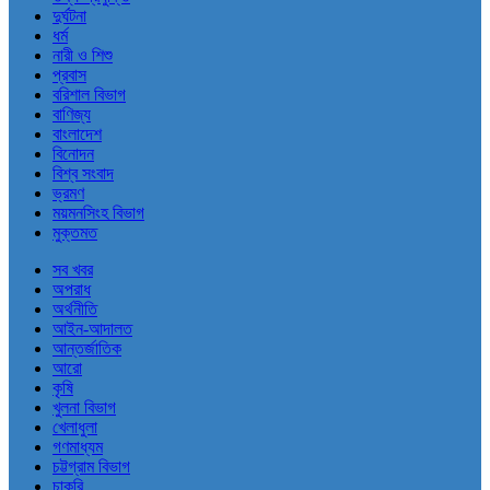
দুর্ঘটনা
ধর্ম
নারী ও শিশু
প্রবাস
বরিশাল বিভাগ
বাণিজ্য
বাংলাদেশ
বিনোদন
বিশ্ব সংবাদ
ভ্রমণ
ময়মনসিংহ বিভাগ
মুক্তমত
সব খবর
অপরাধ
অর্থনীতি
আইন-আদালত
আন্তর্জাতিক
আরো
কৃষি
খুলনা বিভাগ
খেলাধুলা
গণমাধ্যম
চট্টগ্রাম বিভাগ
চাকরি