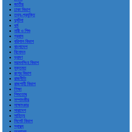
জাতীয়
ঢাকা বিভাগ
তথ্য-প্রযুক্তি
দুর্ঘটনা
ধর্ম
নারী ও শিশু
প্রবাস
বরিশাল বিভাগ
বাংলাদেশ
বিনোদন
ভ্রমণ
ময়মনসিংহ বিভাগ
মুক্তমত
রংপুর বিভাগ
রাজনীতি
রাজশাহী বিভাগ
শিক্ষা
শিশুতোষ
সম্পাদকীয়
সাক্ষাৎকার
সারাদেশ
সাহিত্য
সিলেট বিভাগ
স্বাস্থ্য
অন্যান্য