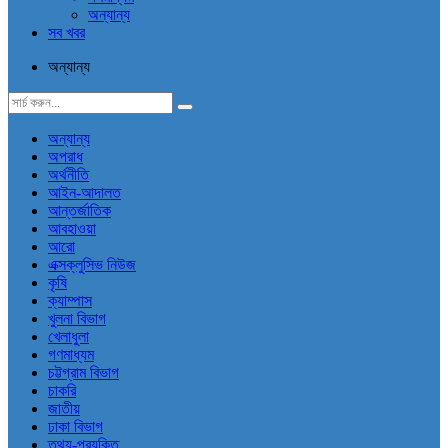
অন্যান্য
সব খবর
অন্যান্য
অন্যান্য
অপরাধ
অর্থনীতি
আইন-আদালত
আন্তর্জাতিক
আবহাওয়া
আরো
এক্সক্লুসিভ নিউজ
কৃষি
ক্যাম্পাস
খুলনা বিভাগ
খেলাধুলা
গণমাধ্যম
চট্টগ্রাম বিভাগ
চাকরি
জাতীয়
ঢাকা বিভাগ
তথ্য-প্রযুক্তি