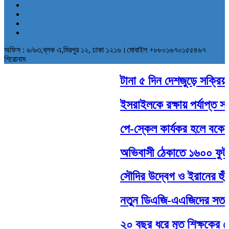
অফিস : ৬/৬৩,ব্লক এ,মিরপুর ১২, ঢাকা ১২১৬।মোবাইল +৮৮০১৬৭০১৫৫৪৬৭
শিরোনাম
টানা ৫ দিন দেশজুড়ে সক্রিয় থা
ইসরাইলকে রক্ষায় পর্যাপ্ত সামর
পে-স্কেল কার্যকর হলে বকেয়া
অভিবাসী ঠেকাতে ১৬০০ ফুট দীর
সৌদির উদ্বেগ ও ইরানের হুঁশি
নতুন ডিএজি-এএজিদের সততার 
২০ বছর ধরে মৃত শিক্ষকের বেত