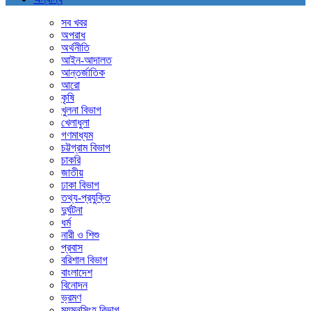
সব খবর
অপরাধ
অর্থনীতি
আইন-আদালত
আন্তর্জাতিক
আরো
কৃষি
খুলনা বিভাগ
খেলাধুলা
গণমাধ্যম
চট্টগ্রাম বিভাগ
চাকরি
জাতীয়
ঢাকা বিভাগ
তথ্য-প্রযুক্তি
দুর্ঘটনা
ধর্ম
নারী ও শিশু
প্রবাস
বরিশাল বিভাগ
বাংলাদেশ
বিনোদন
ভ্রমণ
ময়মনসিংহ বিভাগ