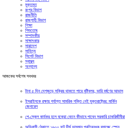
মুক্তমত
রংপুর বিভাগ
রাজনীতি
রাজশাহী বিভাগ
শিক্ষা
শিশুতোষ
সম্পাদকীয়
সাক্ষাৎকার
সারাদেশ
সাহিত্য
সিলেট বিভাগ
স্বাস্থ্য
অন্যান্য
আজকের সর্বশেষ সবখবর
টানা ৫ দিন দেশজুড়ে সক্রিয় থাকতে পারে বৃষ্টিবলয়, ভারি বর্ষণের আভাস
ইসরাইলকে রক্ষায় পর্যাপ্ত সামরিক শক্তি নেই যুক্তরাষ্ট্রের: মার্কিন
জেনারেল
পে-স্কেল কার্যকর হলে বকেয়া বেতন কীভাবে পাবেন সরকারি চাকরিজীবীরা
অভিবাসী ঠেকাতে ১৬০০ ফুট দীর্ঘ ভাসমান প্রতিবন্ধক বসাচ্ছে স্পেন