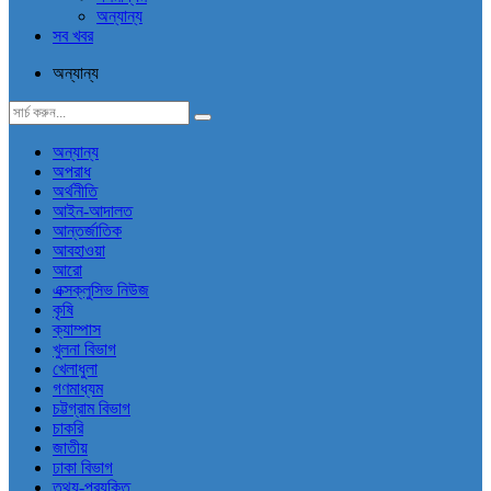
অন্যান্য
সব খবর
অন্যান্য
অন্যান্য
অপরাধ
অর্থনীতি
আইন-আদালত
আন্তর্জাতিক
আবহাওয়া
আরো
এক্সক্লুসিভ নিউজ
কৃষি
ক্যাম্পাস
খুলনা বিভাগ
খেলাধুলা
গণমাধ্যম
চট্টগ্রাম বিভাগ
চাকরি
জাতীয়
ঢাকা বিভাগ
তথ্য-প্রযুক্তি