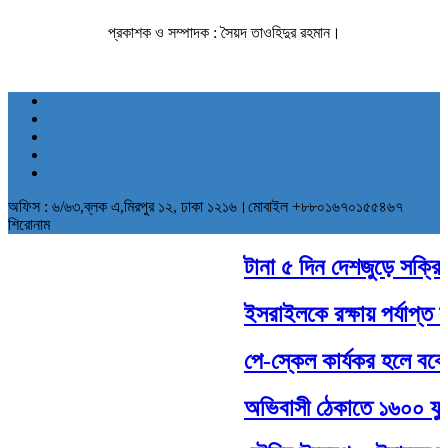
প্রকাশক ও সম্পাদক : সৈয়দ তাওহিদুর রহমান।
অফিস : ৬/৬৩,ব্লক এ,মিরপুর ১২, ঢাকা ১২১৬।মোবাইল +৮৮০১৬৭০১৫৫৪৬৭
শিরোনাম
টানা ৫ দিন দেশজুড়ে সক্রিয় থ
ইসরাইলকে রক্ষায় পর্যাপ্ত সাম
পে-স্কেল কার্যকর হলে বকেয়
অভিবাসী ঠেকাতে ১৬০০ ফুট দী