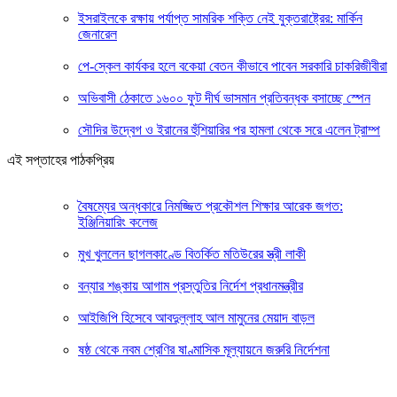
ইসরাইলকে রক্ষায় পর্যাপ্ত সামরিক শক্তি নেই যুক্তরাষ্ট্রের: মার্কিন
জেনারেল
পে-স্কেল কার্যকর হলে বকেয়া বেতন কীভাবে পাবেন সরকারি চাকরিজীবীরা
অভিবাসী ঠেকাতে ১৬০০ ফুট দীর্ঘ ভাসমান প্রতিবন্ধক বসাচ্ছে স্পেন
সৌদির উদ্বেগ ও ইরানের হুঁশিয়ারির পর হামলা থেকে সরে এলেন ট্রাম্প
এই সপ্তাহের পাঠকপ্রিয়
বৈষম্যের অন্ধকারে নিমজ্জিত প্রকৌশল শিক্ষার আরেক জগত:
ইঞ্জিনিয়ারিং কলেজ
মুখ খুললেন ছাগলকাণ্ডে বিতর্কিত মতিউরের স্ত্রী লাকী
বন্যার শঙ্কায় আগাম প্রস্তুতির নির্দেশ প্রধানমন্ত্রীর
আইজিপি হিসেবে আবদুল্লাহ আল মামুনের মেয়াদ বাড়ল
ষষ্ঠ থেকে নবম শ্রেণির ষাণ্মাসিক মূল্যায়নে জরুরি নির্দেশনা