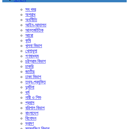
সব খবর
অপরাধ
অর্থনীতি
আইন-আদালত
আন্তর্জাতিক
আরো
কৃষি
খুলনা বিভাগ
খেলাধুলা
গণমাধ্যম
চট্টগ্রাম বিভাগ
চাকরি
জাতীয়
ঢাকা বিভাগ
তথ্য-প্রযুক্তি
দুর্ঘটনা
ধর্ম
নারী ও শিশু
প্রবাস
বরিশাল বিভাগ
বাংলাদেশ
বিনোদন
ভ্রমণ
ময়মনসিংহ বিভাগ