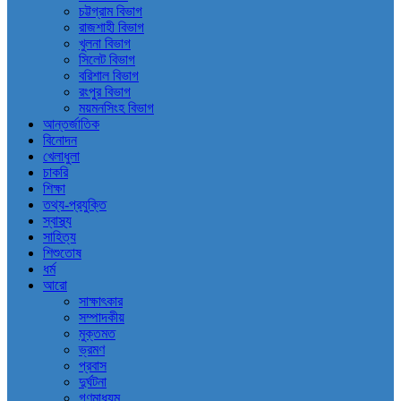
চট্টগ্রাম বিভাগ
রাজশাহী বিভাগ
খুলনা বিভাগ
সিলেট বিভাগ
বরিশাল বিভাগ
রংপুর বিভাগ
ময়মনসিংহ বিভাগ
আন্তর্জাতিক
বিনোদন
খেলাধুলা
চাকরি
শিক্ষা
তথ্য-প্রযুক্তি
স্বাস্থ্য
সাহিত্য
শিশুতোষ
ধর্ম
আরো
সাক্ষাৎকার
সম্পাদকীয়
মুক্তমত
ভ্রমণ
প্রবাস
দুর্ঘটনা
গণমাধ্যম