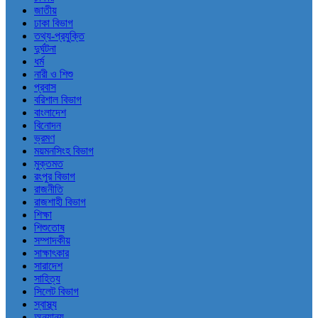
জাতীয়
ঢাকা বিভাগ
তথ্য-প্রযুক্তি
দুর্ঘটনা
ধর্ম
নারী ও শিশু
প্রবাস
বরিশাল বিভাগ
বাংলাদেশ
বিনোদন
ভ্রমণ
ময়মনসিংহ বিভাগ
মুক্তমত
রংপুর বিভাগ
রাজনীতি
রাজশাহী বিভাগ
শিক্ষা
শিশুতোষ
সম্পাদকীয়
সাক্ষাৎকার
সারাদেশ
সাহিত্য
সিলেট বিভাগ
স্বাস্থ্য
অন্যান্য