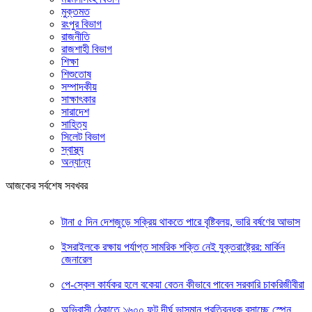
মুক্তমত
রংপুর বিভাগ
রাজনীতি
রাজশাহী বিভাগ
শিক্ষা
শিশুতোষ
সম্পাদকীয়
সাক্ষাৎকার
সারাদেশ
সাহিত্য
সিলেট বিভাগ
স্বাস্থ্য
অন্যান্য
আজকের সর্বশেষ সবখবর
টানা ৫ দিন দেশজুড়ে সক্রিয় থাকতে পারে বৃষ্টিবলয়, ভারি বর্ষণের আভাস
ইসরাইলকে রক্ষায় পর্যাপ্ত সামরিক শক্তি নেই যুক্তরাষ্ট্রের: মার্কিন
জেনারেল
পে-স্কেল কার্যকর হলে বকেয়া বেতন কীভাবে পাবেন সরকারি চাকরিজীবীরা
অভিবাসী ঠেকাতে ১৬০০ ফুট দীর্ঘ ভাসমান প্রতিবন্ধক বসাচ্ছে স্পেন