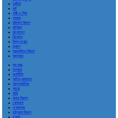
দুর্ঘটনা
ধর্ম
নারী ও শিশু
প্রবাস
বরিশাল বিভাগ
বাণিজ্য
বাংলাদেশ
বিনোদন
বিশ্ব সংবাদ
ভ্রমণ
ময়মনসিংহ বিভাগ
মুক্তমত
সব খবর
অপরাধ
অর্থনীতি
আইন-আদালত
আন্তর্জাতিক
আরো
কৃষি
খুলনা বিভাগ
খেলাধুলা
গণমাধ্যম
চট্টগ্রাম বিভাগ
চাকরি