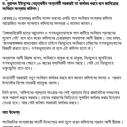
ড. মুহাম্মদ ইউনূসের নেতৃত্বাধীন অন্তর্বর্তী সরকারই তা কার্যকর করবে বলে জানিয়েছে
সংবিধান সংস্কার কমিশন।
রোববার (৩ নভেম্বর) জাতীয় সংসদ ভবনের এলডি হলে সংবিধান সংস্কার কমিশন
আয়োজিত সংবাদ সম্মেলনে কমিশনের সদস্যরা এ মতামত জানান।
‘বৈষম্যবিরোধী ছাত্র আন্দোলন ও গণঅভ্যুত্থানকে পাশ কাটিয়ে সংবিধান প্রণয়নের
সুযোগ নেই’ বলে মনে করেন কমিশনের চেয়ারম্যান অধ্যাপক আলী রিয়াজ। তার ভাষ্য,
‘জনআকাঙ্ক্ষার বাস্তবায়ন ঘটাতে চাইলে নিঃসন্দেহে সংবিধানে চব্বিশের গণঅভ্যুত্থানের
বিষয়টি রাখতে হবে। গণঅভ্যুত্থান না হলে এই কমিশন হতো না।’
অধ্যাপক আলী রিয়াজ বলেন, সংবিধানে থাকুক বা না থাকুক, নিঃসন্দেহে জুলাইয়ের
গণঅভ্যুত্থানের পেছনে ১৬ বছরের ফ্যাসিবাদী শাসন আছে। সেটা তো নিঃসন্দেহে
ডকুমেন্টেড হতে হবে।
অন্তর্বর্তী সরকারই নতুন সংবিধান কার্যকর করবে বলে জানান কমিশনের সদস্য ও প্রধান
উপদেষ্টার বিশেষ সহকারী মাহফুজ আলম।
তিনি বলেন, ‘কমিশনের প্রস্তাব পাওয়ার পর সেই প্রস্তাব নিয়ে রাজনৈতিক দলগুলোর
সঙ্গে পরামর্শ করবে সরকার। তাদের পরামর্শের ভিত্তিতে সুপারিশ কার্যকর করার উদ্যোগ
নেওয়া হবে। আর সেটা বর্তমান সরকারই কার্যকর করবে।
সাত উদ্দেশ্য
সাংবিধানিক সংস্কারের সাতটি উদ্দেশ্যের কথা তুলে ধরেন কমিশনের প্রধান আলী রীয়াজ।