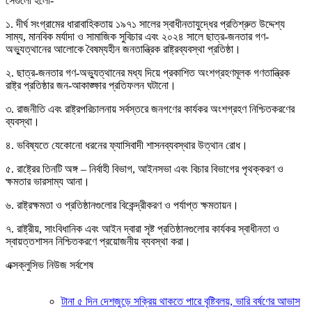
সেগুলো হলো-
১. দীর্ঘ সংগ্রামের ধারাবাহিকতায় ১৯৭১ সালের স্বাধীনতাযুদ্ধের প্রতিশ্রুত উদ্দেশ্য
সাম্য, মানবিক মর্যাদা ও সামাজিক সুবিচার এবং ২০২৪ সালে ছাত্র-জনতার গণ-
অভ্যুত্থানের আলোকে বৈষম্যহীন জনতান্ত্রিক রাষ্ট্রব্যবস্থা প্রতিষ্ঠা।
২. ছাত্র-জনতার গণ-অভ্যুত্থানের মধ্য দিয়ে প্রকাশিত অংশগ্রহণমূলক গণতান্ত্রিক
রাষ্ট্র প্রতিষ্ঠার জন-আকাঙ্ক্ষার প্রতিফলন ঘটানো।
৩. রাজনীতি এবং রাষ্ট্রপরিচালনায় সর্বস্তরে জনগণের কার্যকর অংশগ্রহণ নিশ্চিতকরণের
ব্যবস্থা।
৪. ভবিষ্যতে যেকোনো ধরনের ফ্যাসিবাদী শাসনব্যবস্থার উত্থান রোধ।
৫. রাষ্ট্রের তিনটি অঙ্গ – নির্বাহী বিভাগ, আইনসভা এবং বিচার বিভাগের পৃথক্‌করণ ও
ক্ষমতার ভারসাম্য আনা।
৬. রাষ্ট্রক্ষমতা ও প্রতিষ্ঠানগুলোর বিকেন্দ্রীকরণ ও পর্যাপ্ত ক্ষমতায়ন।
৭. রাষ্ট্রীয়, সাংবিধানিক এবং আইন দ্বারা সৃষ্ট প্রতিষ্ঠানগুলোর কার্যকর স্বাধীনতা ও
স্বায়ত্তশাসন নিশ্চিতকরণে প্রয়োজনীয় ব্যবস্থা করা।
এক্সক্লুসিভ নিউজ সর্বশেষ
টানা ৫ দিন দেশজুড়ে সক্রিয় থাকতে পারে বৃষ্টিবলয়, ভারি বর্ষণের আভাস