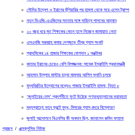
সৌদির উদ্বেগ ও ইরানের হুঁশিয়ারির পর হামলা থেকে সরে এলেন ট্রাম্প
নতুন ডিএজি-এএজিদের সততার সঙ্গে দায়িত্ব পালনের আহ্বান
২০ বছর ধরে মৃত শিক্ষকের বেতন তুলে নিচ্ছেন জামায়াত নেতা
এলএনজি সরবরাহ কমায় দেশজুড়ে তীব্র গ্যাস সংকট
প্রাথমিকের ১৪ হাজার শিক্ষকের যোগদান ১ অক্টোবর
কাতার ইরানের চেয়েও বেশি বিপজ্জনক: সাবেক ইসরাইলি প্রধানমন্ত্রী
আহসান উল্লাহ মাস্টার হত্যা মামলায় আপিল শুনানি চলছে
যুদ্ধবিরতির উদ্যোগের মধ্যেও গাজায় ইসরাইলি হামলা, নিহত ৮
‘জুলাইয়ের লেন্স’ প্রদর্শনীতে ফুটে উঠেছে গণঅভ্যুত্থানের ভয়াবহতা
মধ্যপ্রাচ্যে নতুন ফ্রন্টে যুদ্ধ, মিসরের গ্যাস বন্দরে বিস্ফোরণ
জুলাই আন্দোলনে বিএনপির কী অবদান ছিল, জানালেন রুমিন ফাহানা
প্রচ্ছদ
/
এক্সক্লুসিভ নিউজ