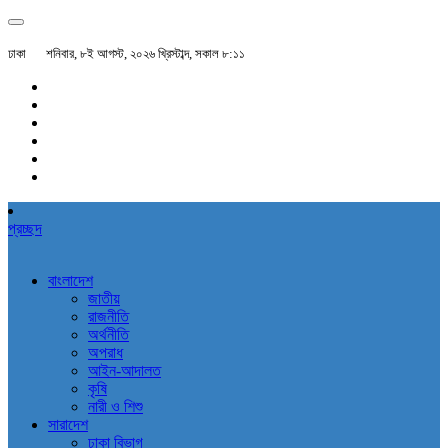
ঢাকা
শনিবার, ৮ই আগস্ট, ২০২৬ খ্রিস্টাব্দ, সকাল ৮:১১
প্রচ্ছদ
বাংলাদেশ
জাতীয়
রাজনীতি
অর্থনীতি
অপরাধ
আইন-আদালত
কৃষি
নারী ও শিশু
সারাদেশ
ঢাকা বিভাগ