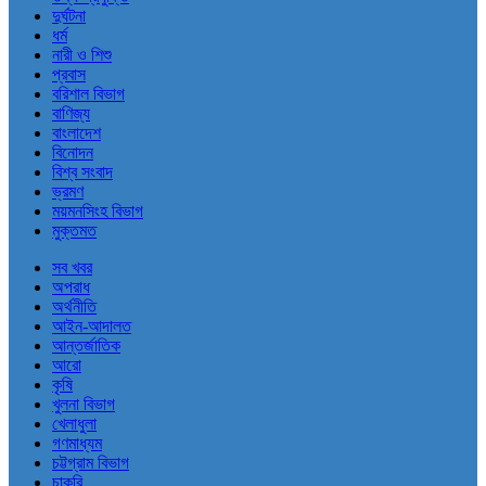
দুর্ঘটনা
ধর্ম
নারী ও শিশু
প্রবাস
বরিশাল বিভাগ
বাণিজ্য
বাংলাদেশ
বিনোদন
বিশ্ব সংবাদ
ভ্রমণ
ময়মনসিংহ বিভাগ
মুক্তমত
সব খবর
অপরাধ
অর্থনীতি
আইন-আদালত
আন্তর্জাতিক
আরো
কৃষি
খুলনা বিভাগ
খেলাধুলা
গণমাধ্যম
চট্টগ্রাম বিভাগ
চাকরি