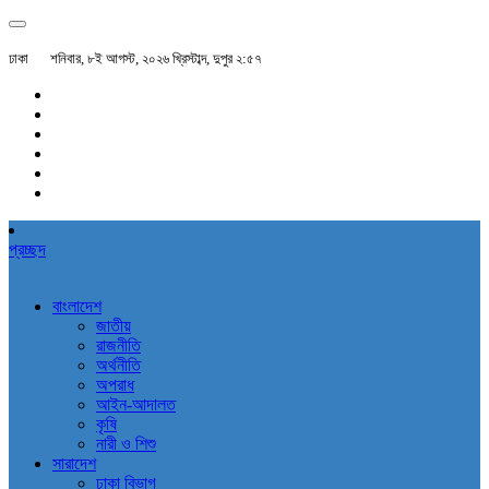
ঢাকা
শনিবার, ৮ই আগস্ট, ২০২৬ খ্রিস্টাব্দ, দুপুর ২:৫৭
প্রচ্ছদ
বাংলাদেশ
জাতীয়
রাজনীতি
অর্থনীতি
অপরাধ
আইন-আদালত
কৃষি
নারী ও শিশু
সারাদেশ
ঢাকা বিভাগ