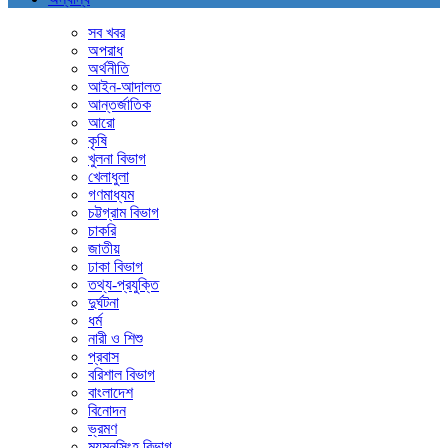
সব খবর
অপরাধ
অর্থনীতি
আইন-আদালত
আন্তর্জাতিক
আরো
কৃষি
খুলনা বিভাগ
খেলাধুলা
গণমাধ্যম
চট্টগ্রাম বিভাগ
চাকরি
জাতীয়
ঢাকা বিভাগ
তথ্য-প্রযুক্তি
দুর্ঘটনা
ধর্ম
নারী ও শিশু
প্রবাস
বরিশাল বিভাগ
বাংলাদেশ
বিনোদন
ভ্রমণ
ময়মনসিংহ বিভাগ