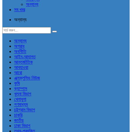
অন্যান্য
সব খবর
অন্যান্য
অন্যান্য
অপরাধ
অর্থনীতি
আইন-আদালত
আন্তর্জাতিক
আবহাওয়া
আরো
এক্সক্লুসিভ নিউজ
কৃষি
ক্যাম্পাস
খুলনা বিভাগ
খেলাধুলা
গণমাধ্যম
চট্টগ্রাম বিভাগ
চাকরি
জাতীয়
ঢাকা বিভাগ
তথ্য-প্রযুক্তি