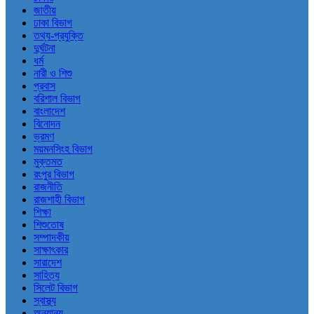
জাতীয়
ঢাকা বিভাগ
তথ্য-প্রযুক্তি
দুর্ঘটনা
ধর্ম
নারী ও শিশু
প্রবাস
বরিশাল বিভাগ
বাংলাদেশ
বিনোদন
ভ্রমণ
ময়মনসিংহ বিভাগ
মুক্তমত
রংপুর বিভাগ
রাজনীতি
রাজশাহী বিভাগ
শিক্ষা
শিশুতোষ
সম্পাদকীয়
সাক্ষাৎকার
সারাদেশ
সাহিত্য
সিলেট বিভাগ
স্বাস্থ্য
অন্যান্য