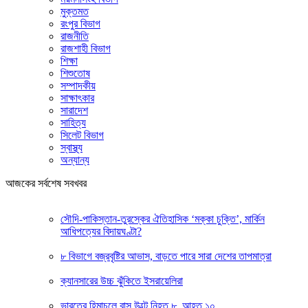
মুক্তমত
রংপুর বিভাগ
রাজনীতি
রাজশাহী বিভাগ
শিক্ষা
শিশুতোষ
সম্পাদকীয়
সাক্ষাৎকার
সারাদেশ
সাহিত্য
সিলেট বিভাগ
স্বাস্থ্য
অন্যান্য
আজকের সর্বশেষ সবখবর
সৌদি-পাকিস্তান-তুরস্কের ঐতিহাসিক ‘মক্কা চুক্তি’, মার্কিন
আধিপত্যের বিদায়ঘণ্টা?
৮ বিভাগে বজ্রবৃষ্টির আভাস, বাড়তে পারে সারা দেশের তাপমাত্রা
ক্যানসারের উচ্চ ঝুঁকিতে ইসরায়েলিরা
ভারতের হিমাচলে বাস উল্টে নিহত ৮, আহত ১০