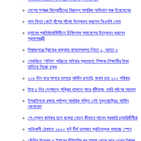
দেশের সশস্ত্র বিদ্রোহীদের বিরুদ্ধে সামরিক অভিযান শুরু ইয়েমেনের
লাল ফিতা কেটে বাঁশের সাঁকো উদ্বোধন করলেন বিএনপি নেতা
ড্যাবের প্রতিষ্ঠাবার্ষিকীতে চিকিৎসক সমাবেশের উদ্বোধন করলেন
প্রধানমন্ত্রী
সিরাজগঞ্জে ট্রাকের ধাক্কায় বাসচালকসহ নিহত ২, আহত ৮
শেকৃবিতে ‘পুলিশ’ পরিচয়ে সাইবার প্রতারণা: শিক্ষক-শিক্ষার্থীর টাকা
হাতিয়ে নিচ্ছে চক্র
২০৮ দিন ধরে সাগরে ভাসছে মার্কিন রণতরি, জবাব চায় ২০০ পরিবার
টানা ৫ দিন দেশজুড়ে সক্রিয় থাকতে পারে বৃষ্টিবলয়, ভারি বর্ষণের আভাস
ইসরাইলকে রক্ষায় পর্যাপ্ত সামরিক শক্তি নেই যুক্তরাষ্ট্রের: মার্কিন
জেনারেল
পে-স্কেল কার্যকর হলে বকেয়া বেতন কীভাবে পাবেন সরকারি চাকরিজীবীরা
অভিবাসী ঠেকাতে ১৬০০ ফুট দীর্ঘ ভাসমান প্রতিবন্ধক বসাচ্ছে স্পেন
সৌদির উদ্বেগ ও ইরানের হুঁশিয়ারির পর হামলা থেকে সরে এলেন ট্রাম্প