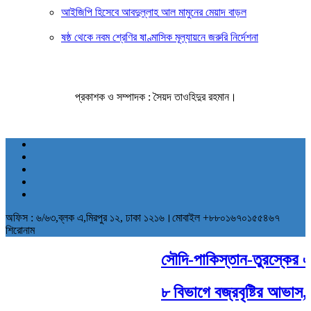
আইজিপি হিসেবে আবদুল্লাহ আল মামুনের মেয়াদ বাড়ল
ষষ্ঠ থেকে নবম শ্রেণির ষাণ্মাসিক মূল্যায়নে জরুরি নির্দেশনা
প্রকাশক ও সম্পাদক : সৈয়দ তাওহিদুর রহমান।
অফিস : ৬/৬৩,ব্লক এ,মিরপুর ১২, ঢাকা ১২১৬।মোবাইল +৮৮০১৬৭০১৫৫৪৬৭
শিরোনাম
সৌদি-পাকিস্তান-তুরস্কের ঐতি
৮ বিভাগে বজ্রবৃষ্টির আভাস, ব