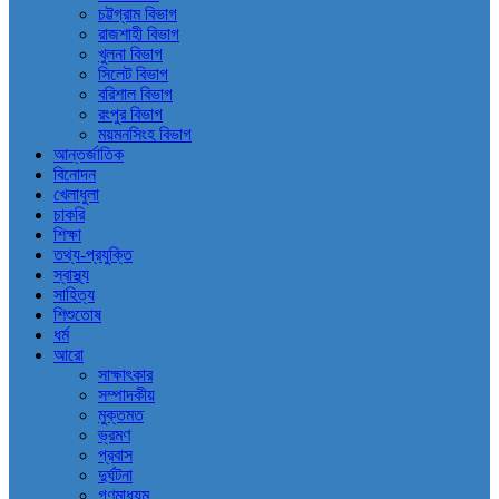
চট্টগ্রাম বিভাগ
রাজশাহী বিভাগ
খুলনা বিভাগ
সিলেট বিভাগ
বরিশাল বিভাগ
রংপুর বিভাগ
ময়মনসিংহ বিভাগ
আন্তর্জাতিক
বিনোদন
খেলাধুলা
চাকরি
শিক্ষা
তথ্য-প্রযুক্তি
স্বাস্থ্য
সাহিত্য
শিশুতোষ
ধর্ম
আরো
সাক্ষাৎকার
সম্পাদকীয়
মুক্তমত
ভ্রমণ
প্রবাস
দুর্ঘটনা
গণমাধ্যম