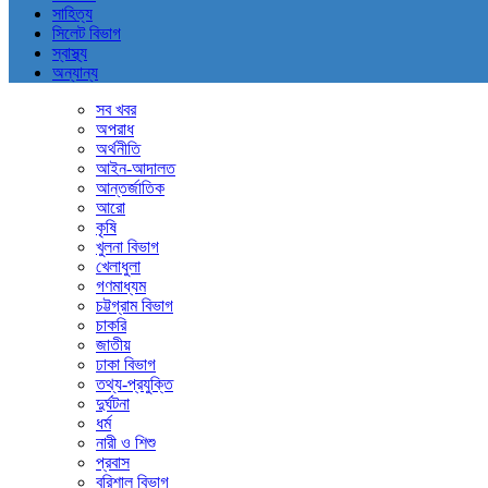
সাহিত্য
সিলেট বিভাগ
স্বাস্থ্য
অন্যান্য
সব খবর
অপরাধ
অর্থনীতি
আইন-আদালত
আন্তর্জাতিক
আরো
কৃষি
খুলনা বিভাগ
খেলাধুলা
গণমাধ্যম
চট্টগ্রাম বিভাগ
চাকরি
জাতীয়
ঢাকা বিভাগ
তথ্য-প্রযুক্তি
দুর্ঘটনা
ধর্ম
নারী ও শিশু
প্রবাস
বরিশাল বিভাগ