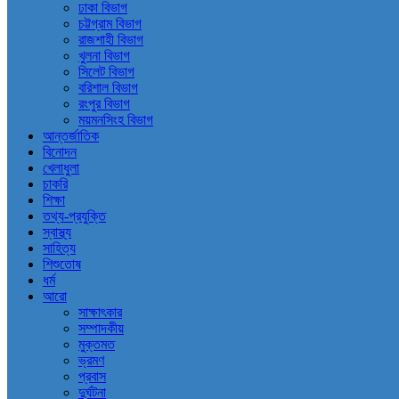
ঢাকা বিভাগ
চট্টগ্রাম বিভাগ
রাজশাহী বিভাগ
খুলনা বিভাগ
সিলেট বিভাগ
বরিশাল বিভাগ
রংপুর বিভাগ
ময়মনসিংহ বিভাগ
আন্তর্জাতিক
বিনোদন
খেলাধুলা
চাকরি
শিক্ষা
তথ্য-প্রযুক্তি
স্বাস্থ্য
সাহিত্য
শিশুতোষ
ধর্ম
আরো
সাক্ষাৎকার
সম্পাদকীয়
মুক্তমত
ভ্রমণ
প্রবাস
দুর্ঘটনা