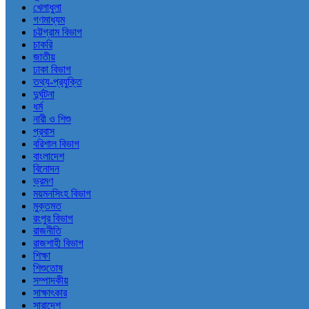
খেলাধুলা
গণমাধ্যম
চট্টগ্রাম বিভাগ
চাকরি
জাতীয়
ঢাকা বিভাগ
তথ্য-প্রযুক্তি
দুর্ঘটনা
ধর্ম
নারী ও শিশু
প্রবাস
বরিশাল বিভাগ
বাংলাদেশ
বিনোদন
ভ্রমণ
ময়মনসিংহ বিভাগ
মুক্তমত
রংপুর বিভাগ
রাজনীতি
রাজশাহী বিভাগ
শিক্ষা
শিশুতোষ
সম্পাদকীয়
সাক্ষাৎকার
সারাদেশ