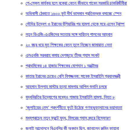
পে-স্কেল কার্যকর হলে বকেয়া বেতন কীভাবে পাবেন সরকারি চাকরিজীবীরা
অভিবাসী ঠেকাতে ১৬০০ ফুট দীর্ঘ ভাসমান প্রতিবন্ধক বসাচ্ছে স্পেন
সৌদির উদ্বেগ ও ইরানের হুঁশিয়ারির পর হামলা থেকে সরে এলেন ট্রাম্প
নতুন ডিএজি-এএজিদের সততার সঙ্গে দায়িত্ব পালনের আহ্বান
২০ বছর ধরে মৃত শিক্ষকের বেতন তুলে নিচ্ছেন জামায়াত নেতা
এলএনজি সরবরাহ কমায় দেশজুড়ে তীব্র গ্যাস সংকট
প্রাথমিকের ১৪ হাজার শিক্ষকের যোগদান ১ অক্টোবর
কাতার ইরানের চেয়েও বেশি বিপজ্জনক: সাবেক ইসরাইলি প্রধানমন্ত্রী
আহসান উল্লাহ মাস্টার হত্যা মামলায় আপিল শুনানি চলছে
যুদ্ধবিরতির উদ্যোগের মধ্যেও গাজায় ইসরাইলি হামলা, নিহত ৮
‘জুলাইয়ের লেন্স’ প্রদর্শনীতে ফুটে উঠেছে গণঅভ্যুত্থানের ভয়াবহতা
মধ্যপ্রাচ্যে নতুন ফ্রন্টে যুদ্ধ, মিসরের গ্যাস বন্দরে বিস্ফোরণ
জুলাই আন্দোলনে বিএনপির কী অবদান ছিল, জানালেন রুমিন ফাহানা