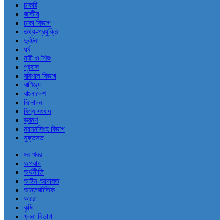
চাকরি
জাতীয়
ঢাকা বিভাগ
তথ্য-প্রযুক্তি
দুর্ঘটনা
ধর্ম
নারী ও শিশু
প্রবাস
বরিশাল বিভাগ
বাণিজ্য
বাংলাদেশ
বিনোদন
বিশ্ব সংবাদ
ভ্রমণ
ময়মনসিংহ বিভাগ
মুক্তমত
সব খবর
অপরাধ
অর্থনীতি
আইন-আদালত
আন্তর্জাতিক
আরো
কৃষি
খুলনা বিভাগ