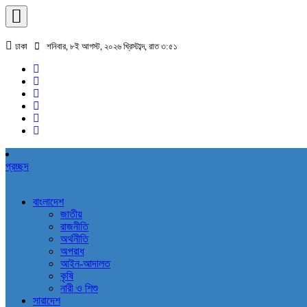
ঢাকা
শনিবার, ৮ই আগস্ট, ২০২৬ খ্রিস্টাব্দ, রাত ৩:৫১
প্রচ্ছদ
বাংলাদেশ
জাতীয়
রাজনীতি
অর্থনীতি
অপরাধ
আইন-আদালত
কৃষি
নারী ও শিশু
সারাদেশ