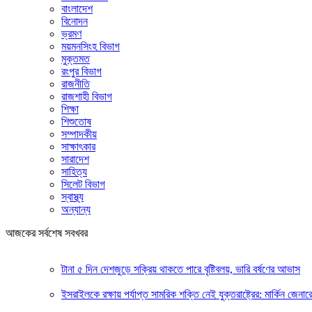
বাংলাদেশ
বিনোদন
ভ্রমণ
ময়মনসিংহ বিভাগ
মুক্তমত
রংপুর বিভাগ
রাজনীতি
রাজশাহী বিভাগ
শিক্ষা
শিশুতোষ
সম্পাদকীয়
সাক্ষাৎকার
সারাদেশ
সাহিত্য
সিলেট বিভাগ
স্বাস্থ্য
অন্যান্য
আজকের সর্বশেষ সবখবর
টানা ৫ দিন দেশজুড়ে সক্রিয় থাকতে পারে বৃষ্টিবলয়, ভারি বর্ষণের আভাস
ইসরাইলকে রক্ষায় পর্যাপ্ত সামরিক শক্তি নেই যুক্তরাষ্ট্রের: মার্কিন জেনার