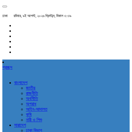
ঢাকা
রবিবার, ৯ই আগস্ট, ২০২৬ খ্রিস্টাব্দ, বিকাল ৩:৩৯
প্রচ্ছদ
বাংলাদেশ
জাতীয়
রাজনীতি
অর্থনীতি
অপরাধ
আইন-আদালত
কৃষি
নারী ও শিশু
সারাদেশ
ঢাকা বিভাগ