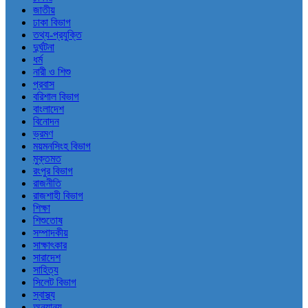
জাতীয়
ঢাকা বিভাগ
তথ্য-প্রযুক্তি
দুর্ঘটনা
ধর্ম
নারী ও শিশু
প্রবাস
বরিশাল বিভাগ
বাংলাদেশ
বিনোদন
ভ্রমণ
ময়মনসিংহ বিভাগ
মুক্তমত
রংপুর বিভাগ
রাজনীতি
রাজশাহী বিভাগ
শিক্ষা
শিশুতোষ
সম্পাদকীয়
সাক্ষাৎকার
সারাদেশ
সাহিত্য
সিলেট বিভাগ
স্বাস্থ্য
অন্যান্য