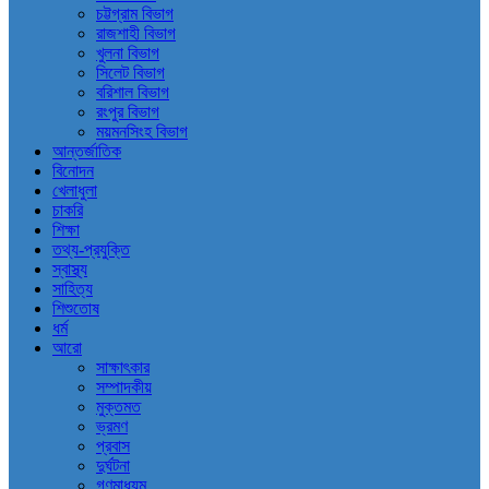
চট্টগ্রাম বিভাগ
রাজশাহী বিভাগ
খুলনা বিভাগ
সিলেট বিভাগ
বরিশাল বিভাগ
রংপুর বিভাগ
ময়মনসিংহ বিভাগ
আন্তর্জাতিক
বিনোদন
খেলাধুলা
চাকরি
শিক্ষা
তথ্য-প্রযুক্তি
স্বাস্থ্য
সাহিত্য
শিশুতোষ
ধর্ম
আরো
সাক্ষাৎকার
সম্পাদকীয়
মুক্তমত
ভ্রমণ
প্রবাস
দুর্ঘটনা
গণমাধ্যম