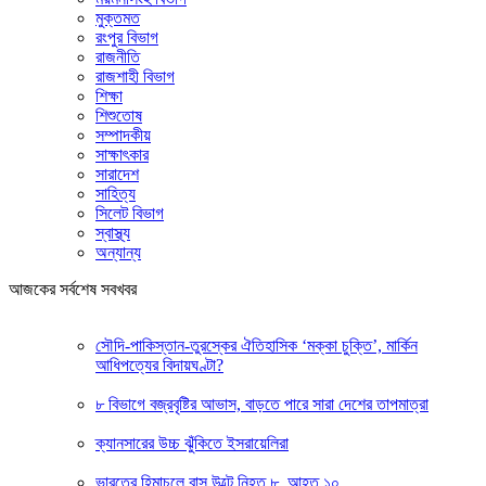
মুক্তমত
রংপুর বিভাগ
রাজনীতি
রাজশাহী বিভাগ
শিক্ষা
শিশুতোষ
সম্পাদকীয়
সাক্ষাৎকার
সারাদেশ
সাহিত্য
সিলেট বিভাগ
স্বাস্থ্য
অন্যান্য
আজকের সর্বশেষ সবখবর
সৌদি-পাকিস্তান-তুরস্কের ঐতিহাসিক ‘মক্কা চুক্তি’, মার্কিন
আধিপত্যের বিদায়ঘণ্টা?
৮ বিভাগে বজ্রবৃষ্টির আভাস, বাড়তে পারে সারা দেশের তাপমাত্রা
ক্যানসারের উচ্চ ঝুঁকিতে ইসরায়েলিরা
ভারতের হিমাচলে বাস উল্টে নিহত ৮, আহত ১০