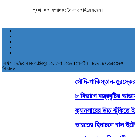
প্রকাশক ও সম্পাদক : সৈয়দ তাওহিদুর রহমান।
অফিস : ৬/৬৩,ব্লক এ,মিরপুর ১২, ঢাকা ১২১৬।মোবাইল +৮৮০১৬৭০১৫৫৪৬৭
শিরোনাম
সৌদি-পাকিস্তান-তুরস্কের ঐত
৮ বিভাগে বজ্রবৃষ্টির আভাস,
ক্যানসারের উচ্চ ঝুঁকিতে ইস
ভারতের হিমাচলে বাস উল্টে