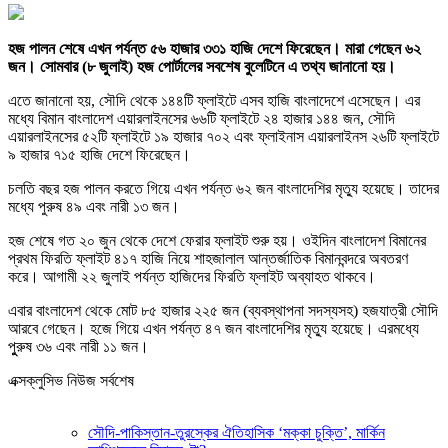
হজ পালন শেষে এখন পর্যন্ত ৫৬ হাজার ৩৩১ হাজি দেশে ফিরেছেন। মারা গেছেন ৬২
জন। সোমবার (৮ জুলাই) হজ পোর্টালের সবশেষ বুলেটিনে এ তথ্য জানানো হয়।
এতে জানানো হয়, সৌদি থেকে ১৪৪টি ফ্লাইটে এসব হাজি বাংলাদেশে এসেছেন। এর
মধ্যে বিমান বাংলাদেশ এয়ারলাইনসের ৬৬টি ফ্লাইটে ২৪ হাজার ১৪৪ জন, সৌদি
এয়ারলাইনসের ৫২টি ফ্লাইটে ১৯ হাজার ৭০২ এবং ফ্লাইনাস এয়ারলাইনস ২৬টি ফ্লাইটে
৯ হাজার ৭১৫ হাজি দেশে ফিরেছেন।
চলতি বছর হজ পালন করতে গিয়ে এখন পর্যন্ত ৬২ জন বাংলাদেশির মৃত্যু হয়েছে। তাদের
মধ্যে পুরুষ ৪৯ এবং নারী ১৩ জন।
হজ শেষে গত ২০ জুন থেকে দেশে ফেরার ফ্লাইট শুরু হয়। ওইদিন বাংলাদেশ বিমানের
প্রথম ফিরতি ফ্লাইট ৪১৭ হাজি নিয়ে শাহজালাল আন্তর্জাতিক বিমানবন্দরে অবতরণ
করে। আগামী ২২ জুলাই পর্যন্ত হাজিদের ফিরতি ফ্লাইট অব্যাহত থাকবে।
এবার বাংলাদেশ থেকে মোট ৮৫ হাজার ২২৫ জন (ব্যবস্থাপনা সদস্যসহ) হজযাত্রী সৌদি
আরবে গেছেন। হজে গিয়ে এখন পর্যন্ত ৪৭ জন বাংলাদেশির মৃত্যু হয়েছে। এরমধ্যে
পুুরুষ ৩৬ এবং নারী ১১ জন।
এক্সক্লুসিভ নিউজ সর্বশেষ
সৌদি-পাকিস্তান-তুরস্কের ঐতিহাসিক ‘মক্কা চুক্তি’, মার্কিন