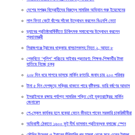
দেশের সশস্ত্র বিদ্রোহীদের বিরুদ্ধে সামরিক অভিযান শুরু ইয়েমেনের
লাল ফিতা কেটে বাঁশের সাঁকো উদ্বোধন করলেন বিএনপি নেতা
ড্যাবের প্রতিষ্ঠাবার্ষিকীতে চিকিৎসক সমাবেশের উদ্বোধন করলেন
প্রধানমন্ত্রী
সিরাজগঞ্জে ট্রাকের ধাক্কায় বাসচালকসহ নিহত ২, আহত ৮
শেকৃবিতে ‘পুলিশ’ পরিচয়ে সাইবার প্রতারণা: শিক্ষক-শিক্ষার্থীর টাকা
হাতিয়ে নিচ্ছে চক্র
২০৮ দিন ধরে সাগরে ভাসছে মার্কিন রণতরি, জবাব চায় ২০০ পরিবার
টানা ৫ দিন দেশজুড়ে সক্রিয় থাকতে পারে বৃষ্টিবলয়, ভারি বর্ষণের আভাস
ইসরাইলকে রক্ষায় পর্যাপ্ত সামরিক শক্তি নেই যুক্তরাষ্ট্রের: মার্কিন
জেনারেল
পে-স্কেল কার্যকর হলে বকেয়া বেতন কীভাবে পাবেন সরকারি চাকরিজীবীরা
অভিবাসী ঠেকাতে ১৬০০ ফুট দীর্ঘ ভাসমান প্রতিবন্ধক বসাচ্ছে স্পেন
সৌদির উদ্বেগ ও ইরানের হুঁশিয়ারির পর হামলা থেকে সরে এলেন ট্রাম্প