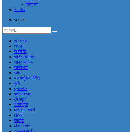
অন্যান্য
সব খবর
অন্যান্য
অন্যান্য
অপরাধ
অর্থনীতি
আইন-আদালত
আন্তর্জাতিক
আবহাওয়া
আরো
এক্সক্লুসিভ নিউজ
কৃষি
ক্যাম্পাস
খুলনা বিভাগ
খেলাধুলা
গণমাধ্যম
চট্টগ্রাম বিভাগ
চাকরি
জাতীয়
ঢাকা বিভাগ
তথ্য-প্রযুক্তি