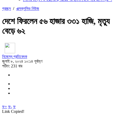
প্রচ্ছদ
/
এক্সক্লুসিভ নিউজ
দেশে ফিরলেন ৫৬ হাজার ৩৩১ হাজি, মৃত্যু
বেড়ে ৬২
নিজেস্ব প্রতিবেদক
জুলাই ৮, ২০২৪ ১০:১৪ পূর্বাহ্ণ
পঠিত: 231 বার
ফ+
ফ-
ফ
Link Copied!