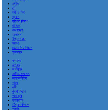
দুর্ঘটনা
ধর্ম
নারী ও শিশু
প্রবাস
বরিশাল বিভাগ
বাণিজ্য
বাংলাদেশ
বিনোদন
বিশ্ব সংবাদ
ভ্রমণ
ময়মনসিংহ বিভাগ
মুক্তমত
সব খবর
অপরাধ
অর্থনীতি
আইন-আদালত
আন্তর্জাতিক
আরো
কৃষি
খুলনা বিভাগ
খেলাধুলা
গণমাধ্যম
চট্টগ্রাম বিভাগ
চাকরি