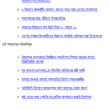
আধিপত্যের বিদায়ঘণ্টা?
৮ বিভাগে বজ্রবৃষ্টির আভাস, বাড়তে পারে সারা দেশের তাপমাত্রা
ক্যানসারের উচ্চ ঝুঁকিতে ইসরায়েলিরা
ভারতের হিমাচলে বাস উল্টে নিহত ৮, আহত ১০
দেশের সশস্ত্র বিদ্রোহীদের বিরুদ্ধে সামরিক অভিযান শুরু ইয়েমেনের
এই সপ্তাহের পাঠকপ্রিয়
বৈষম্যের অন্ধকারে নিমজ্জিত প্রকৌশল শিক্ষার আরেক জগত:
ইঞ্জিনিয়ারিং কলেজ
মুখ খুললেন ছাগলকাণ্ডে বিতর্কিত মতিউরের স্ত্রী লাকী
বন্যার শঙ্কায় আগাম প্রস্তুতির নির্দেশ প্রধানমন্ত্রীর
আইজিপি হিসেবে আবদুল্লাহ আল মামুনের মেয়াদ বাড়ল
ষষ্ঠ থেকে নবম শ্রেণির ষাণ্মাসিক মূল্যায়নে জরুরি নির্দেশনা