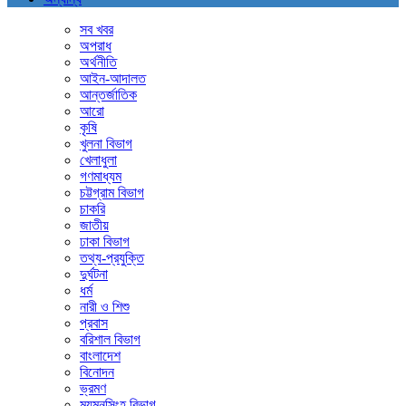
সব খবর
অপরাধ
অর্থনীতি
আইন-আদালত
আন্তর্জাতিক
আরো
কৃষি
খুলনা বিভাগ
খেলাধুলা
গণমাধ্যম
চট্টগ্রাম বিভাগ
চাকরি
জাতীয়
ঢাকা বিভাগ
তথ্য-প্রযুক্তি
দুর্ঘটনা
ধর্ম
নারী ও শিশু
প্রবাস
বরিশাল বিভাগ
বাংলাদেশ
বিনোদন
ভ্রমণ
ময়মনসিংহ বিভাগ