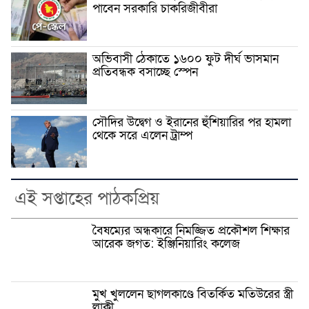
পাবেন সরকারি চাকরিজীবীরা
অভিবাসী ঠেকাতে ১৬০০ ফুট দীর্ঘ ভাসমান
প্রতিবন্ধক বসাচ্ছে স্পেন
সৌদির উদ্বেগ ও ইরানের হুঁশিয়ারির পর হামলা
থেকে সরে এলেন ট্রাম্প
এই সপ্তাহের পাঠকপ্রিয়
বৈষম্যের অন্ধকারে নিমজ্জিত প্রকৌশল শিক্ষার
আরেক জগত: ইঞ্জিনিয়ারিং কলেজ
মুখ খুললেন ছাগলকাণ্ডে বিতর্কিত মতিউরের স্ত্রী
লাকী