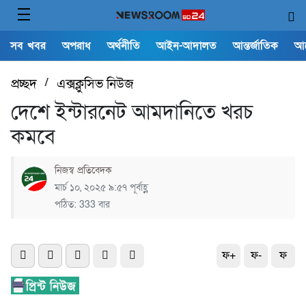
সব খবর
অপরাধ
অর্থনীতি
আইন-আদালত
আন্তর্জাতিক
আ
প্রচ্ছদ
/
এক্সক্লুসিভ নিউজ
দেশে ইন্টারনেট আমদানিতে খরচ
কমবে
নিজস্ব প্রতিবেদক
মার্চ ১০, ২০২৫ ৯:৫৭ পূর্বাহ্ণ
পঠিত: 333 বার
ফ+
ফ-
ফ