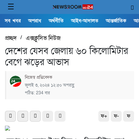
সব খবর
অপরাধ
অর্থনীতি
আইন-আদালত
আন্তর্জাতিক
আ
প্রচ্ছদ
/
এক্সক্লুসিভ নিউজ
দেশের যেসব জেলায় ৬০ কিলোমিটার
বেগে ঝড়ের আভাস
নিজেস্ব প্রতিবেদক
জুলাই ৩, ২০২৪ ১২:৫০ অপরাহ্ণ
পঠিত: 234 বার
ফ+
ফ-
ফ