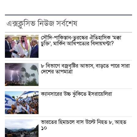
এক্সক্লুসিভ নিউজ সর্বশেষ
সৌদি-পাকিস্তান-তুরস্কের ঐতিহাসিক ‘মক্কা
চুক্তি’, মার্কিন আধিপত্যের বিদায়ঘণ্টা?
৮ বিভাগে বজ্রবৃষ্টির আভাস, বাড়তে পারে সারা
দেশের তাপমাত্রা
ক্যানসারের উচ্চ ঝুঁকিতে ইসরায়েলিরা
ভারতের হিমাচলে বাস উল্টে নিহত ৮, আহত
১০