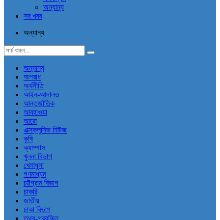
অন্যান্য
সব খবর
অন্যান্য
অন্যান্য
অপরাধ
অর্থনীতি
আইন-আদালত
আন্তর্জাতিক
আবহাওয়া
আরো
এক্সক্লুসিভ নিউজ
কৃষি
ক্যাম্পাস
খুলনা বিভাগ
খেলাধুলা
গণমাধ্যম
চট্টগ্রাম বিভাগ
চাকরি
জাতীয়
ঢাকা বিভাগ
তথ্য-প্রযুক্তি