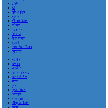
দুর্ঘটনা
ধর্ম
নারী ও শিশু
প্রবাস
বরিশাল বিভাগ
বাণিজ্য
বাংলাদেশ
বিনোদন
বিশ্ব সংবাদ
ভ্রমণ
ময়মনসিংহ বিভাগ
মুক্তমত
সব খবর
অপরাধ
অর্থনীতি
আইন-আদালত
আন্তর্জাতিক
আরো
কৃষি
খুলনা বিভাগ
খেলাধুলা
গণমাধ্যম
চট্টগ্রাম বিভাগ
চাকরি