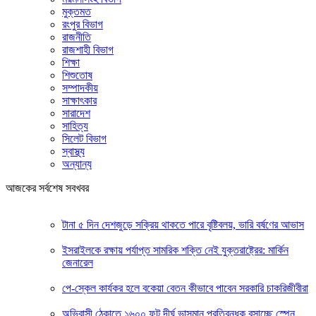
মুক্তমত
রংপুর বিভাগ
রাজনীতি
রাজশাহী বিভাগ
শিক্ষা
শিশুতোষ
সম্পাদকীয়
সাক্ষাৎকার
সারাদেশ
সাহিত্য
সিলেট বিভাগ
স্বাস্থ্য
অন্যান্য
আজকের সর্বশেষ সবখবর
টানা ৫ দিন দেশজুড়ে সক্রিয় থাকতে পারে বৃষ্টিবলয়, ভারি বর্ষণের আভাস
ইসরাইলকে রক্ষায় পর্যাপ্ত সামরিক শক্তি নেই যুক্তরাষ্ট্রের: মার্কিন
জেনারেল
পে-স্কেল কার্যকর হলে বকেয়া বেতন কীভাবে পাবেন সরকারি চাকরিজীবীরা
অভিবাসী ঠেকাতে ১৬০০ ফুট দীর্ঘ ভাসমান প্রতিবন্ধক বসাচ্ছে স্পেন