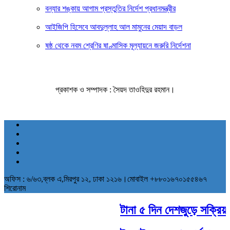
বন্যার শঙ্কায় আগাম প্রস্তুতির নির্দেশ প্রধানমন্ত্রীর
আইজিপি হিসেবে আবদুল্লাহ আল মামুনের মেয়াদ বাড়ল
ষষ্ঠ থেকে নবম শ্রেণির ষাণ্মাসিক মূল্যায়নে জরুরি নির্দেশনা
প্রকাশক ও সম্পাদক : সৈয়দ তাওহিদুর রহমান।
অফিস : ৬/৬৩,ব্লক এ,মিরপুর ১২, ঢাকা ১২১৬।মোবাইল +৮৮০১৬৭০১৫৫৪৬৭
শিরোনাম
টানা ৫ দিন দেশজুড়ে সক্রিয় থা