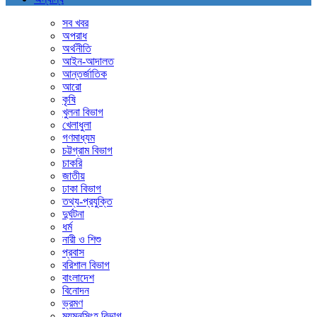
সব খবর
অপরাধ
অর্থনীতি
আইন-আদালত
আন্তর্জাতিক
আরো
কৃষি
খুলনা বিভাগ
খেলাধুলা
গণমাধ্যম
চট্টগ্রাম বিভাগ
চাকরি
জাতীয়
ঢাকা বিভাগ
তথ্য-প্রযুক্তি
দুর্ঘটনা
ধর্ম
নারী ও শিশু
প্রবাস
বরিশাল বিভাগ
বাংলাদেশ
বিনোদন
ভ্রমণ
ময়মনসিংহ বিভাগ