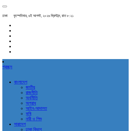
ঢাকা
বৃহস্পতিবার, ৬ই আগস্ট, ২০২৬ খ্রিস্টাব্দ, রাত ৮:২১
প্রচ্ছদ
বাংলাদেশ
জাতীয়
রাজনীতি
অর্থনীতি
অপরাধ
আইন-আদালত
কৃষি
নারী ও শিশু
সারাদেশ
ঢাকা বিভাগ