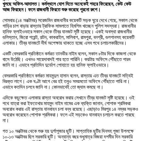
খুলছে অফিস-আদালত। কর্মস্থলে যোগ দিতে অনেকেই শহরে ফিরেছেন, কেউ কেউ
আজ ফিরছেন। ফলে রাজধানী ফিরতে শুরু করেছে পুরনো রুপে।
সোমবার (১৪ অক্টোবর) সরেজমিন রাজধানীর কয়েকটি সড়ক ঘুরে দেখে গেছে, সকাল থেকে
গাড়ির চাপ বাড়ায় রাস্তায় ট্রাফিক সামলাতে হিমশিম খাচ্ছেন পুলিশ সদস্যরা। রাজধানীর
হানিফ ফ্লাইওভারে সকাল থেকে তীব্র যানজট সৃষ্টি হয়েছে। একই অবস্থা রাজধানীর
গুলিস্তান, জিরো পয়েন্ট, পল্টন, কাকরাইল, মালিবাগ, রামপুরা, বনশ্রী, গুলশানসহ কয়েকটি
এলাকার। তীব্র যানজটে দীর্ঘ অপেক্ষায় থাকতে হচ্ছে এসব পথে চলাচলকারীদের।
একটি বেসরকারি প্রতিষ্ঠানে কর্মরত তানভীর নাইম বলেন, সকাল ৮টার দিকে কাজলা থেকে
বাসে উঠেছি। এখনও সায়েদাবাদই পার হতে পারিনি। কয়টায় অফিসে পৌঁছাতে পারব
জানি না। এভাবে প্রতিদিন দুর্ভোগ পোহাতে হয় হানিফ ফ্লাইওভারে।
বেসরকারি প্রতিষ্ঠানে কর্মরত মাহমুদুল হাসান বলেন, রাস্তায় এত তীব্র যানজটে সত্যিই
বিরক্ত লাগে। এক ঘণ্টা আগে বের হই তবুও সময়মতো অফিসে পৌঁছাতে পারি না।
এভাবে কতদিন চলবে জানি না। কোনভাবেই তো জ্যাম কমছে না।
এদিকে কচুক্ষেত এলাকায় রাস্তা অবরোধ করায় সেখানে তীব্র যানজট সৃষ্টি হয়েছে। ওই
পথে যাত্রা করা ইফতেখার মাহমুদ নাইম নামের এক ব্যক্তি জানান, পোশাক শ্রমিকরা
অবরোধ করায় এই রাস্তায় যানবাহন চলা বন্ধ রয়েছে। এছাড়াও মিরপুর ১৪ নম্বর সড়কও
অবরোধ করেছেন পোশাক শ্রমিকরা। ফলে এই সড়কেও যানবাহন চলাচল করতে পারছে
না।
গত ১০ অক্টোবর থেকে শুরু হয় দুর্গাপূজার ছুটি। সাপ্তাহিক ছুটির দিনসহ পূজা উপলক্ষে
১০-১৩ অক্টোবর ছিল সরকারি ছুটি। অন্যান্য বছর শুধুমাত্র বিজয়া দশমীর দিন সরকারি