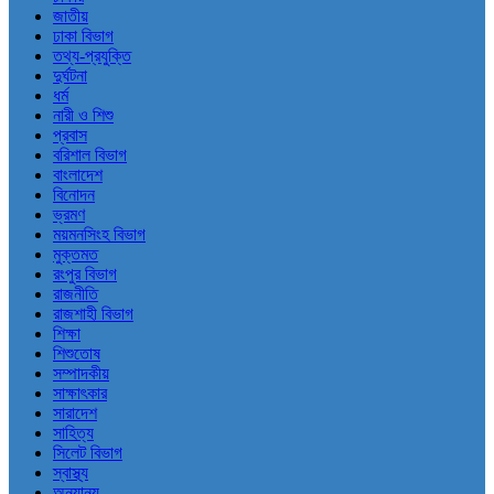
জাতীয়
ঢাকা বিভাগ
তথ্য-প্রযুক্তি
দুর্ঘটনা
ধর্ম
নারী ও শিশু
প্রবাস
বরিশাল বিভাগ
বাংলাদেশ
বিনোদন
ভ্রমণ
ময়মনসিংহ বিভাগ
মুক্তমত
রংপুর বিভাগ
রাজনীতি
রাজশাহী বিভাগ
শিক্ষা
শিশুতোষ
সম্পাদকীয়
সাক্ষাৎকার
সারাদেশ
সাহিত্য
সিলেট বিভাগ
স্বাস্থ্য
অন্যান্য