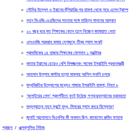
সৌদির উদ্বেগ ও ইরানের হুঁশিয়ারির পর হামলা থেকে সরে এলেন ট্রাম্প
নতুন ডিএজি-এএজিদের সততার সঙ্গে দায়িত্ব পালনের আহ্বান
২০ বছর ধরে মৃত শিক্ষকের বেতন তুলে নিচ্ছেন জামায়াত নেতা
এলএনজি সরবরাহ কমায় দেশজুড়ে তীব্র গ্যাস সংকট
প্রাথমিকের ১৪ হাজার শিক্ষকের যোগদান ১ অক্টোবর
কাতার ইরানের চেয়েও বেশি বিপজ্জনক: সাবেক ইসরাইলি প্রধানমন্ত্রী
আহসান উল্লাহ মাস্টার হত্যা মামলায় আপিল শুনানি চলছে
যুদ্ধবিরতির উদ্যোগের মধ্যেও গাজায় ইসরাইলি হামলা, নিহত ৮
‘জুলাইয়ের লেন্স’ প্রদর্শনীতে ফুটে উঠেছে গণঅভ্যুত্থানের ভয়াবহতা
মধ্যপ্রাচ্যে নতুন ফ্রন্টে যুদ্ধ, মিসরের গ্যাস বন্দরে বিস্ফোরণ
জুলাই আন্দোলনে বিএনপির কী অবদান ছিল, জানালেন রুমিন ফাহানা
প্রচ্ছদ
/
এক্সক্লুসিভ নিউজ