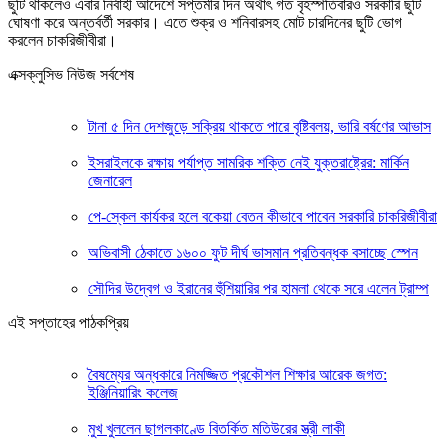
ছুটি থাকলেও এবার নির্বাহী আদেশে সপ্তমীর দিন অর্থাৎ গত বৃহস্পতিবারও সরকারি ছুটি
ঘোষণা করে অন্তর্বর্তী সরকার। এতে শুক্র ও শনিবারসহ মোট চারদিনের ছুটি ভোগ
করলেন চাকরিজীবীরা।
এক্সক্লুসিভ নিউজ সর্বশেষ
টানা ৫ দিন দেশজুড়ে সক্রিয় থাকতে পারে বৃষ্টিবলয়, ভারি বর্ষণের আভাস
ইসরাইলকে রক্ষায় পর্যাপ্ত সামরিক শক্তি নেই যুক্তরাষ্ট্রের: মার্কিন
জেনারেল
পে-স্কেল কার্যকর হলে বকেয়া বেতন কীভাবে পাবেন সরকারি চাকরিজীবীরা
অভিবাসী ঠেকাতে ১৬০০ ফুট দীর্ঘ ভাসমান প্রতিবন্ধক বসাচ্ছে স্পেন
সৌদির উদ্বেগ ও ইরানের হুঁশিয়ারির পর হামলা থেকে সরে এলেন ট্রাম্প
এই সপ্তাহের পাঠকপ্রিয়
বৈষম্যের অন্ধকারে নিমজ্জিত প্রকৌশল শিক্ষার আরেক জগত:
ইঞ্জিনিয়ারিং কলেজ
মুখ খুললেন ছাগলকাণ্ডে বিতর্কিত মতিউরের স্ত্রী লাকী