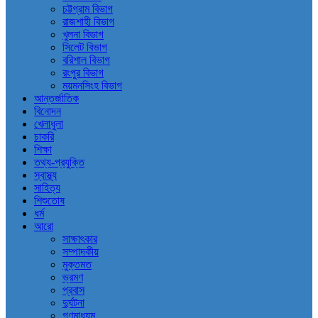
চট্টগ্রাম বিভাগ
রাজশাহী বিভাগ
খুলনা বিভাগ
সিলেট বিভাগ
বরিশাল বিভাগ
রংপুর বিভাগ
ময়মনসিংহ বিভাগ
আন্তর্জাতিক
বিনোদন
খেলাধুলা
চাকরি
শিক্ষা
তথ্য-প্রযুক্তি
স্বাস্থ্য
সাহিত্য
শিশুতোষ
ধর্ম
আরো
সাক্ষাৎকার
সম্পাদকীয়
মুক্তমত
ভ্রমণ
প্রবাস
দুর্ঘটনা
গণমাধ্যম