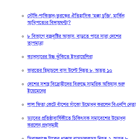
সৌদি-পাকিস্তান-তুরস্কের ঐতিহাসিক ‘মক্কা চুক্তি’, মার্কিন
আধিপত্যের বিদায়ঘণ্টা?
৮ বিভাগে বজ্রবৃষ্টির আভাস, বাড়তে পারে সারা দেশের
তাপমাত্রা
ক্যানসারের উচ্চ ঝুঁকিতে ইসরায়েলিরা
ভারতের হিমাচলে বাস উল্টে নিহত ৮, আহত ১০
দেশের সশস্ত্র বিদ্রোহীদের বিরুদ্ধে সামরিক অভিযান শুরু
ইয়েমেনের
লাল ফিতা কেটে বাঁশের সাঁকো উদ্বোধন করলেন বিএনপি নেতা
ড্যাবের প্রতিষ্ঠাবার্ষিকীতে চিকিৎসক সমাবেশের উদ্বোধন
করলেন প্রধানমন্ত্রী
সিরাজগঞ্জে ট্রাকের ধাক্কায় বাসচালকসহ নিহত ২, আহত ৮