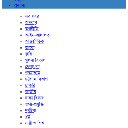
অন্যান্য
সব খবর
অপরাধ
অর্থনীতি
আইন-আদালত
আন্তর্জাতিক
আরো
কৃষি
খুলনা বিভাগ
খেলাধুলা
গণমাধ্যম
চট্টগ্রাম বিভাগ
চাকরি
জাতীয়
ঢাকা বিভাগ
তথ্য-প্রযুক্তি
দুর্ঘটনা
ধর্ম
নারী ও শিশু