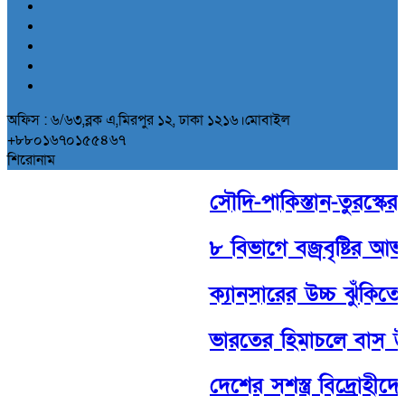
অফিস : ৬/৬৩,ব্লক এ,মিরপুর ১২, ঢাকা ১২১৬।মোবাইল
+৮৮০১৬৭০১৫৫৪৬৭
শিরোনাম
সৌদি-পাকিস্তান-তুরস্কের ঐ
৮ বিভাগে বজ্রবৃষ্টির আভ
ক্যানসারের উচ্চ ঝুঁকিতে 
ভারতের হিমাচলে বাস উল
দেশের সশস্ত্র বিদ্রোহীদে