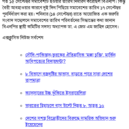
গত ১৫ সেপ্টেম্বর সমাবেশটি হওয়ার তারিখ নির্ধারণ করেছিল বিএনপি। কিন্তু
বৈরী আবহাওয়ার কারণে দুই দিন পিছিয়ে সমাবেশের তারিখ ১৭ সেপ্টেম্বর
পুনর্নির্ধারণ করা হয়। শনিবার (১৪ সেপ্টেম্বর) রাতে আয়োজিত এক জরুরি
সংবাদ সম্মেলনে সমাবেশের তারিখ পরিবর্তনের সিদ্ধান্তের কথা জানান
বিএনপির স্থায়ী কমিটির সদস্য অধ্যাপক ডা. এ জেড এম জাহিদ হোসেন।
এক্সক্লুসিভ নিউজ সর্বশেষ
সৌদি-পাকিস্তান-তুরস্কের ঐতিহাসিক ‘মক্কা চুক্তি’, মার্কিন
আধিপত্যের বিদায়ঘণ্টা?
৮ বিভাগে বজ্রবৃষ্টির আভাস, বাড়তে পারে সারা দেশের
তাপমাত্রা
ক্যানসারের উচ্চ ঝুঁকিতে ইসরায়েলিরা
ভারতের হিমাচলে বাস উল্টে নিহত ৮, আহত ১০
দেশের সশস্ত্র বিদ্রোহীদের বিরুদ্ধে সামরিক অভিযান শুরু
ইয়েমেনের