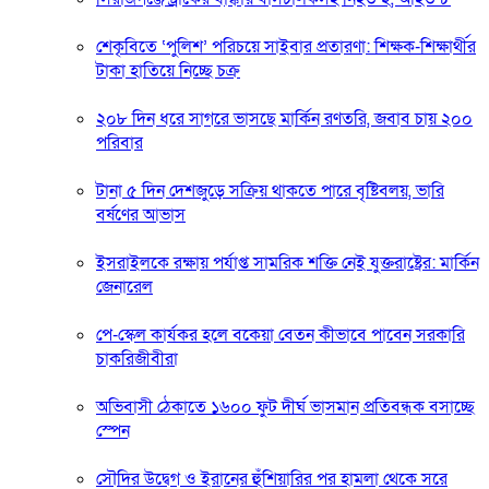
শেকৃবিতে ‘পুলিশ’ পরিচয়ে সাইবার প্রতারণা: শিক্ষক-শিক্ষার্থীর
টাকা হাতিয়ে নিচ্ছে চক্র
২০৮ দিন ধরে সাগরে ভাসছে মার্কিন রণতরি, জবাব চায় ২০০
পরিবার
টানা ৫ দিন দেশজুড়ে সক্রিয় থাকতে পারে বৃষ্টিবলয়, ভারি
বর্ষণের আভাস
ইসরাইলকে রক্ষায় পর্যাপ্ত সামরিক শক্তি নেই যুক্তরাষ্ট্রের: মার্কিন
জেনারেল
পে-স্কেল কার্যকর হলে বকেয়া বেতন কীভাবে পাবেন সরকারি
চাকরিজীবীরা
অভিবাসী ঠেকাতে ১৬০০ ফুট দীর্ঘ ভাসমান প্রতিবন্ধক বসাচ্ছে
স্পেন
সৌদির উদ্বেগ ও ইরানের হুঁশিয়ারির পর হামলা থেকে সরে