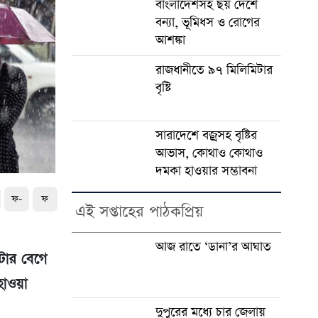
বাংলাদেশসহ ছয় দেশে
বন্যা, ভূমিধস ও রোগের
আশঙ্কা
রাজধানীতে ৯৭ মিলিমিটার
বৃষ্টি
সারাদেশে বজ্রসহ বৃষ্টির
আভাস, কোথাও কোথাও
দমকা হাওয়ার সম্ভাবনা
ফ-
ফ
এই সপ্তাহের পাঠকপ্রিয়
আজ রাতে ‘ডানা’র আঘাত
িটার বেগে
হাওয়া
দুপুরের মধ্যে চার জেলায়