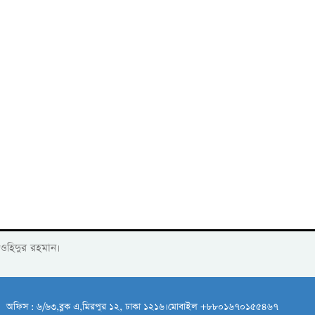
াওহিদুর রহমান।
অফিস : ৬/৬৩,ব্লক এ,মিরপুর ১২, ঢাকা ১২১৬।মোবাইল +৮৮০১৬৭০১৫৫৪৬৭