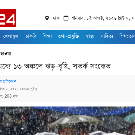
ঢাকা
শনিবার, ৮ই আগস্ট, ২০২৬ খ্রিস্টাব্দ,
খেলাধুলা
চাকরি
শিক্ষা
তথ্য-প্রযুক্তি
স্বাস্থ্য
সাহিত্য
শিশুতো
হাওয়া
মধ্যে ১৩ অঞ্চলে ঝড়-বৃষ্টি, সতর্ক সংকেত
স্ব প্রতিবেদক
টোবর ২, ২০২৪ ১০:১০ পূর্বাহ্ণ
িত: 208 বার