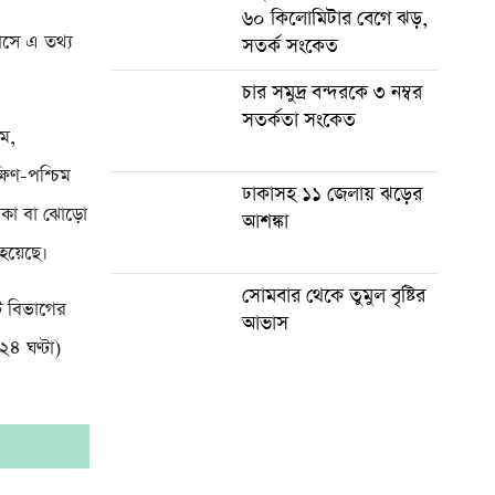
৬০ কিলোমিটার বেগে ঝড়,
ভাসে এ তথ্য
সতর্ক সংকেত
চার সমুদ্র বন্দরকে ৩ নম্বর
সতর্কতা সংকেত
াম,
ষিণ-পশ্চিম
ঢাকাসহ ১১ জেলায় ঝড়ের
দমকা বা ঝোড়ো
আশঙ্কা
হয়েছে।
সোমবার থেকে তুমুল বৃষ্টির
েট বিভাগের
আভাস
৪ ঘণ্টা)