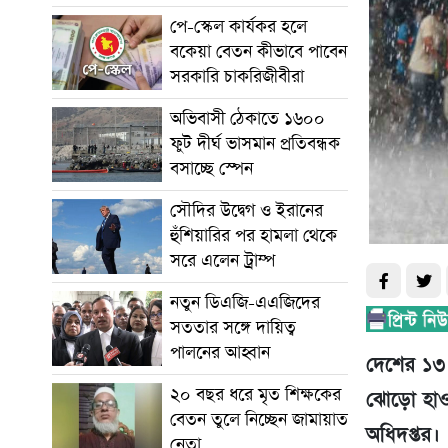
পে-স্কেল কার্যকর হলে
বকেয়া বেতন কীভাবে পাবেন
সরকারি চাকরিজীবীরা
অভিবাসী ঠেকাতে ১৬০০
ফুট দীর্ঘ ভাসমান প্রতিবন্ধক
বসাচ্ছে স্পেন
সৌদির উদ্বেগ ও ইরানের
হুঁশিয়ারির পর হামলা থেকে
সরে এলেন ট্রাম্প
নতুন ডিএজি-এএজিদের
সততার সঙ্গে দায়িত্ব
পালনের আহ্বান
দেশের ১৩ 
২০ বছর ধরে মৃত শিক্ষকের
ঝোড়ো হাওয়
বেতন তুলে নিচ্ছেন জামায়াত
অধিদপ্তর।
নেতা