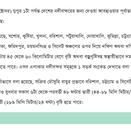
্টোবর) দুপুর ১টা পর্যন্ত দেশের নদীবন্দরের জন্য দেওয়া আবহাওয়ার পূর্বা
ছে।
, যশোর, কুষ্টিয়া, খুলনা, বরিশাল, পটুয়াখালি, নোয়াখালি, কুমিল্লা, চট্রগ্র
ঢাকা, ফরিদপুর, ময়মনসিংহ ও সিলেট অঞ্চলের ওপর দিয়ে দক্ষিণ অথবা দক্
টায় ৪৫ থেকে ৬০ কিলোমিটার বেগে বৃষ্টি অথবা বজ্রবৃষ্টিসহ অস্থায়ীভাবে 
েতে পারে। এসব এলাকার নদীবন্দর সমূহকে ১ সতর্ক সংকেত দেখাতে বলা 
াভাসে বলা হয়েছে, সক্রিয় মৌসুমি বায়ুর প্রভাবে বরিশাল, চট্টগ্রাম ও সিল
 বুধবার সকাল ৬টা থেকে পরবর্তী ৪৮ ঘণ্টায় ভারী (৪৪-৮৮ মিলি মিটার/২
 (২৮৯ মিলি মিটার/২৪ ঘণ্টা) বৃষ্টি হতে পারে।