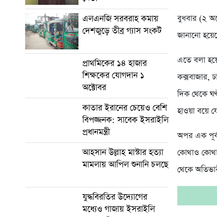
এলএনজি সরবরাহ কমায়
বুধবার (২ অক
দেশজুড়ে তীব্র গ্যাস সংকট
জানানো হয়ে
এতে বলা হয়েছে
প্রাথমিকের ১৪ হাজার
শিক্ষকের যোগদান ১
কক্সবাজার, 
অক্টোবর
দিক থেকে ঘণ্
কাতার ইরানের চেয়েও বেশি
হাওয়া বয়ে য
বিপজ্জনক: সাবেক ইসরাইলি
প্রধানমন্ত্রী
অপর এক পূর্ব
আহসান উল্লাহ মাস্টার হত্যা
কোথাও কোথাও
মামলায় আপিল শুনানি চলছে
থেকে অতিভারী
যুদ্ধবিরতির উদ্যোগের
মধ্যেও গাজায় ইসরাইলি