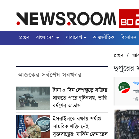
প্রচ্ছদ
বাংলাদেশ
সারাদেশ
আন্তর্জাতিক
বিনোদন
/
প্রচ্ছদ
আব
দুপুরের 
আজকের সর্বশেষ সবখবর
নিজ
টানা ৫ দিন দেশজুড়ে সক্রিয়
অক্
থাকতে পারে বৃষ্টিবলয়, ভারি
পঠ
বর্ষণের আভাস
ইসরাইলকে রক্ষায় পর্যাপ্ত
সামরিক শক্তি নেই
যুক্তরাষ্ট্রের: মার্কিন জেনারেল