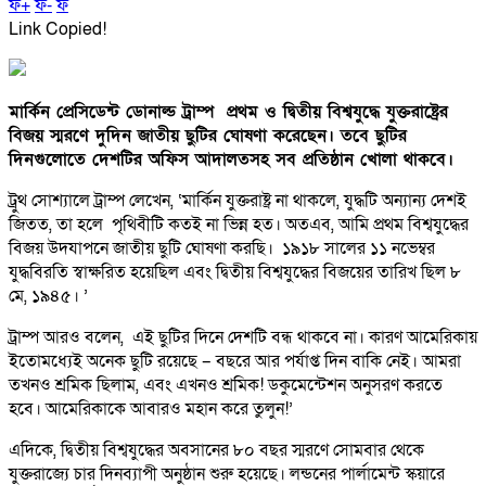
ফ+
ফ-
ফ
Link Copied!
মার্কিন প্রেসিডেন্ট ডোনাল্ড ট্রাম্প প্রথম ও দ্বিতীয় বিশ্বযুদ্ধে যুক্তরাষ্ট্রের
বিজয় স্মরণে দুদিন জাতীয় ছুটির ঘোষণা করেছেন। তবে ছুটির
দিনগুলোতে দেশটির অফিস আদালতসহ সব প্রতিষ্ঠান খোলা থাকবে।
ট্রুথ সোশ্যালে ট্রাম্প লেখেন, ‘মার্কিন যুক্তরাষ্ট্র না থাকলে, যুদ্ধটি অন্যান্য দেশই
জিতত, তা হলে পৃথিবীটি কতই না ভিন্ন হত। অতএব, আমি প্রথম বিশ্বযুদ্ধের
বিজয় উদযাপনে জাতীয় ছুটি ঘোষণা করছি। ১৯১৮ সালের ১১ নভেম্বর
যুদ্ধবিরতি স্বাক্ষরিত হয়েছিল এবং দ্বিতীয় বিশ্বযুদ্ধের বিজয়ের তারিখ ছিল ৮
মে, ১৯৪৫। ’
ট্রাম্প আরও বলেন, এই ছুটির দিনে দেশটি বন্ধ থাকবে না। কারণ আমেরিকায়
ইতোমধ্যেই অনেক ছুটি রয়েছে – বছরে আর পর্যাপ্ত দিন বাকি নেই। আমরা
তখনও শ্রমিক ছিলাম, এবং এখনও শ্রমিক! ডকুমেন্টেশন অনুসরণ করতে
হবে। আমেরিকাকে আবারও মহান করে তুলুন!’
এদিকে, দ্বিতীয় বিশ্বযুদ্ধের অবসানের ৮০ বছর স্মরণে সোমবার থেকে
যুক্তরাজ্যে চার দিনব্যাপী অনুষ্ঠান শুরু হয়েছে। লন্ডনের পার্লামেন্ট স্কয়ারে