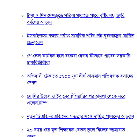
টানা ৫ দিন দেশজুড়ে সক্রিয় থাকতে পারে বৃষ্টিবলয়, ভারি
বর্ষণের আভাস
ইসরাইলকে রক্ষায় পর্যাপ্ত সামরিক শক্তি নেই যুক্তরাষ্ট্রের: মার্কিন
জেনারেল
পে-স্কেল কার্যকর হলে বকেয়া বেতন কীভাবে পাবেন সরকারি
চাকরিজীবীরা
অভিবাসী ঠেকাতে ১৬০০ ফুট দীর্ঘ ভাসমান প্রতিবন্ধক বসাচ্ছে
স্পেন
সৌদির উদ্বেগ ও ইরানের হুঁশিয়ারির পর হামলা থেকে সরে
এলেন ট্রাম্প
নতুন ডিএজি-এএজিদের সততার সঙ্গে দায়িত্ব পালনের আহ্বান
২০ বছর ধরে মৃত শিক্ষকের বেতন তুলে নিচ্ছেন জামায়াত
নেতা