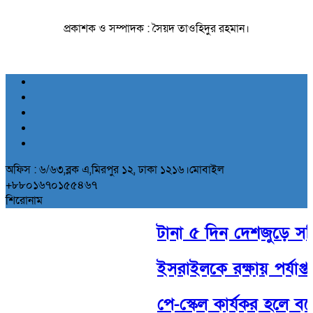
প্রকাশক ও সম্পাদক : সৈয়দ তাওহিদুর রহমান।
অফিস : ৬/৬৩,ব্লক এ,মিরপুর ১২, ঢাকা ১২১৬।মোবাইল
+৮৮০১৬৭০১৫৫৪৬৭
শিরোনাম
টানা ৫ দিন দেশজুড়ে সক্রি
ইসরাইলকে রক্ষায় পর্যাপ্ত সা
পে-স্কেল কার্যকর হলে বক