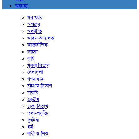
অন্যান্য
সব খবর
অপরাধ
অর্থনীতি
আইন-আদালত
আন্তর্জাতিক
আরো
কৃষি
খুলনা বিভাগ
খেলাধুলা
গণমাধ্যম
চট্টগ্রাম বিভাগ
চাকরি
জাতীয়
ঢাকা বিভাগ
তথ্য-প্রযুক্তি
দুর্ঘটনা
ধর্ম
নারী ও শিশু