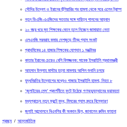
সৌদির উদ্বেগ ও ইরানের হুঁশিয়ারির পর হামলা থেকে সরে এলেন ট্রাম্প
নতুন ডিএজি-এএজিদের সততার সঙ্গে দায়িত্ব পালনের আহ্বান
২০ বছর ধরে মৃত শিক্ষকের বেতন তুলে নিচ্ছেন জামায়াত নেতা
এলএনজি সরবরাহ কমায় দেশজুড়ে তীব্র গ্যাস সংকট
প্রাথমিকের ১৪ হাজার শিক্ষকের যোগদান ১ অক্টোবর
কাতার ইরানের চেয়েও বেশি বিপজ্জনক: সাবেক ইসরাইলি প্রধানমন্ত্রী
আহসান উল্লাহ মাস্টার হত্যা মামলায় আপিল শুনানি চলছে
যুদ্ধবিরতির উদ্যোগের মধ্যেও গাজায় ইসরাইলি হামলা, নিহত ৮
‘জুলাইয়ের লেন্স’ প্রদর্শনীতে ফুটে উঠেছে গণঅভ্যুত্থানের ভয়াবহতা
মধ্যপ্রাচ্যে নতুন ফ্রন্টে যুদ্ধ, মিসরের গ্যাস বন্দরে বিস্ফোরণ
জুলাই আন্দোলনে বিএনপির কী অবদান ছিল, জানালেন রুমিন ফাহানা
প্রচ্ছদ
/
আন্তর্জাতিক