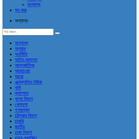
অন্যান্য
সব খবর
অন্যান্য
অন্যান্য
অপরাধ
অর্থনীতি
আইন-আদালত
আন্তর্জাতিক
আবহাওয়া
আরো
এক্সক্লুসিভ নিউজ
কৃষি
ক্যাম্পাস
খুলনা বিভাগ
খেলাধুলা
গণমাধ্যম
চট্টগ্রাম বিভাগ
চাকরি
জাতীয়
ঢাকা বিভাগ
তথ্য-প্রযুক্তি