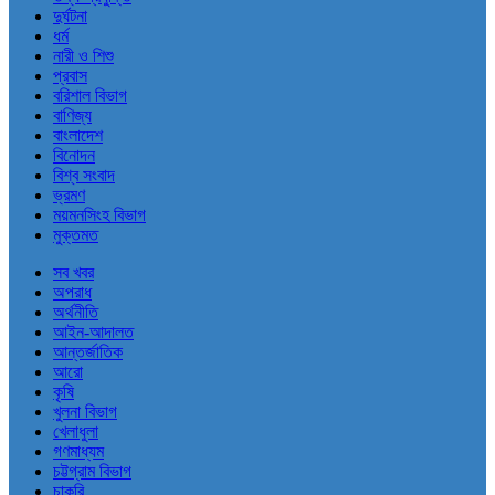
দুর্ঘটনা
ধর্ম
নারী ও শিশু
প্রবাস
বরিশাল বিভাগ
বাণিজ্য
বাংলাদেশ
বিনোদন
বিশ্ব সংবাদ
ভ্রমণ
ময়মনসিংহ বিভাগ
মুক্তমত
সব খবর
অপরাধ
অর্থনীতি
আইন-আদালত
আন্তর্জাতিক
আরো
কৃষি
খুলনা বিভাগ
খেলাধুলা
গণমাধ্যম
চট্টগ্রাম বিভাগ
চাকরি