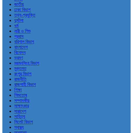
জাতীয়
ঢাকা বিভাগ
তথ্য-প্রযুক্তি
দুর্ঘটনা
ধর্ম
নারী ও শিশু
প্রবাস
বরিশাল বিভাগ
বাংলাদেশ
বিনোদন
ভ্রমণ
ময়মনসিংহ বিভাগ
মুক্তমত
রংপুর বিভাগ
রাজনীতি
রাজশাহী বিভাগ
শিক্ষা
শিশুতোষ
সম্পাদকীয়
সাক্ষাৎকার
সারাদেশ
সাহিত্য
সিলেট বিভাগ
স্বাস্থ্য
অন্যান্য