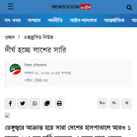
সব খবর
অপরাধ
অর্থনীতি
আইন-আদালত
আন্তর্জাতিক
আ
/
প্রচ্ছদ
এক্সক্লুসিভ নিউজ
দীর্ঘ হচ্ছে লাশের সারি
নিজস্ব প্রতিবেদক
নভেম্বর ১১, ২০২৪ ১২:৫৪ অপরাহ্ণ
পঠিত: 296 বার
ফ+
ফ-
ফ
ডেঙ্গুজ্বরে আক্রান্ত হয়ে সারা দেশের হাসপাতালে আরও ১