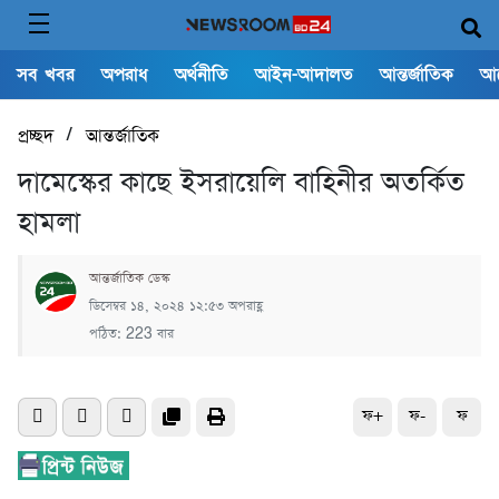
সব খবর
অপরাধ
অর্থনীতি
আইন-আদালত
আন্তর্জাতিক
আ
/
প্রচ্ছদ
আন্তর্জাতিক
দামেস্কের কাছে ইসরায়েলি বাহিনীর অতর্কিত
হামলা
আন্তর্জাতিক ডেস্ক
ডিসেম্বর ১৪, ২০২৪ ১২:৫৩ অপরাহ্ণ
পঠিত: 223 বার
ফ+
ফ-
ফ