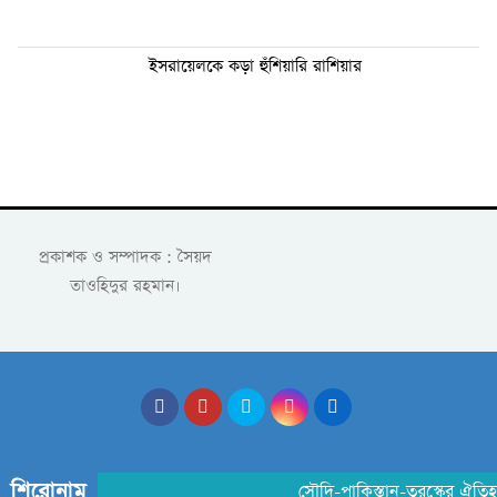
ইসরায়েলকে কড়া হুঁশিয়ারি রাশিয়ার
প্রকাশক ও সম্পাদক : সৈয়দ
তাওহিদুর রহমান।
শিরোনাম
সৌদি-পাকিস্তান-তুরস্কের ঐতিহাসি