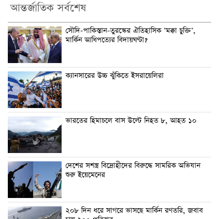
আন্তর্জাতিক সর্বশেষ
সৌদি-পাকিস্তান-তুরস্কের ঐতিহাসিক ‘মক্কা চুক্তি’,
মার্কিন আধিপত্যের বিদায়ঘণ্টা?
ক্যানসারের উচ্চ ঝুঁকিতে ইসরায়েলিরা
ভারতের হিমাচলে বাস উল্টে নিহত ৮, আহত ১০
দেশের সশস্ত্র বিদ্রোহীদের বিরুদ্ধে সামরিক অভিযান
শুরু ইয়েমেনের
২০৮ দিন ধরে সাগরে ভাসছে মার্কিন রণতরি, জবাব