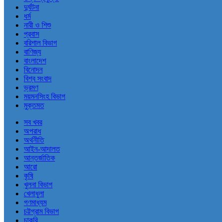
দুর্ঘটনা
ধর্ম
নারী ও শিশু
প্রবাস
বরিশাল বিভাগ
বাণিজ্য
বাংলাদেশ
বিনোদন
বিশ্ব সংবাদ
ভ্রমণ
ময়মনসিংহ বিভাগ
মুক্তমত
সব খবর
অপরাধ
অর্থনীতি
আইন-আদালত
আন্তর্জাতিক
আরো
কৃষি
খুলনা বিভাগ
খেলাধুলা
গণমাধ্যম
চট্টগ্রাম বিভাগ
চাকরি