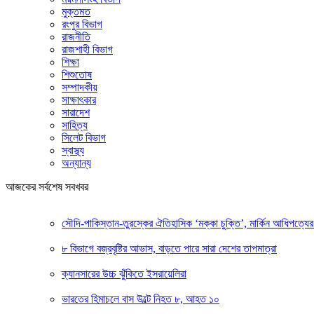
মুক্তমত
রংপুর বিভাগ
রাজনীতি
রাজশাহী বিভাগ
শিক্ষা
শিশুতোষ
সম্পাদকীয়
সাক্ষাৎকার
সারাদেশ
সাহিত্য
সিলেট বিভাগ
স্বাস্থ্য
অন্যান্য
আজকের সর্বশেষ সবখবর
সৌদি-পাকিস্তান-তুরস্কের ঐতিহাসিক ‘মক্কা চুক্তি’, মার্কিন আধিপত্যের 
৮ বিভাগে বজ্রবৃষ্টির আভাস, বাড়তে পারে সারা দেশের তাপমাত্রা
ক্যানসারের উচ্চ ঝুঁকিতে ইসরায়েলিরা
ভারতের হিমাচলে বাস উল্টে নিহত ৮, আহত ১০