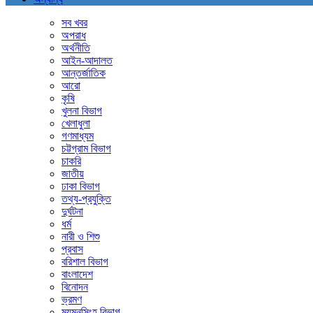
সব খবর
অপরাধ
অর্থনীতি
আইন-আদালত
আন্তর্জাতিক
আরো
কৃষি
খুলনা বিভাগ
খেলাধুলা
গণমাধ্যম
চট্টগ্রাম বিভাগ
চাকরি
জাতীয়
ঢাকা বিভাগ
তথ্য-প্রযুক্তি
দুর্ঘটনা
ধর্ম
নারী ও শিশু
প্রবাস
বরিশাল বিভাগ
বাংলাদেশ
বিনোদন
ভ্রমণ
ময়মনসিংহ বিভাগ