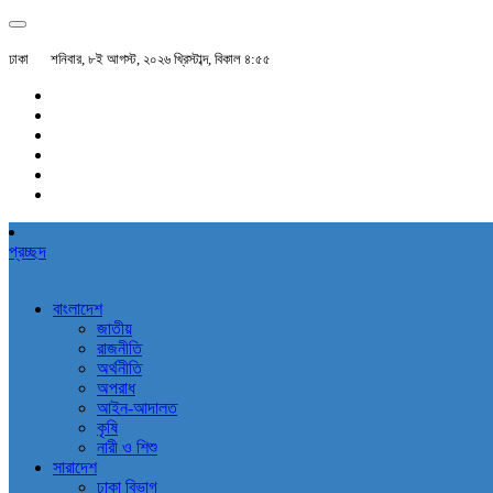
ঢাকা
শনিবার, ৮ই আগস্ট, ২০২৬ খ্রিস্টাব্দ, বিকাল ৪:৫৫
প্রচ্ছদ
বাংলাদেশ
জাতীয়
রাজনীতি
অর্থনীতি
অপরাধ
আইন-আদালত
কৃষি
নারী ও শিশু
সারাদেশ
ঢাকা বিভাগ