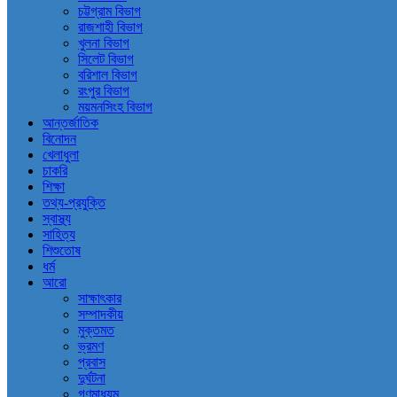
চট্টগ্রাম বিভাগ
রাজশাহী বিভাগ
খুলনা বিভাগ
সিলেট বিভাগ
বরিশাল বিভাগ
রংপুর বিভাগ
ময়মনসিংহ বিভাগ
আন্তর্জাতিক
বিনোদন
খেলাধুলা
চাকরি
শিক্ষা
তথ্য-প্রযুক্তি
স্বাস্থ্য
সাহিত্য
শিশুতোষ
ধর্ম
আরো
সাক্ষাৎকার
সম্পাদকীয়
মুক্তমত
ভ্রমণ
প্রবাস
দুর্ঘটনা
গণমাধ্যম