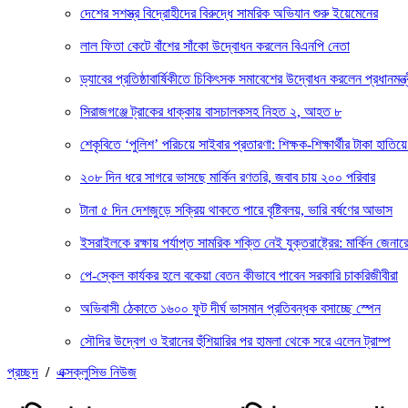
দেশের সশস্ত্র বিদ্রোহীদের বিরুদ্ধে সামরিক অভিযান শুরু ইয়েমেনের
লাল ফিতা কেটে বাঁশের সাঁকো উদ্বোধন করলেন বিএনপি নেতা
ড্যাবের প্রতিষ্ঠাবার্ষিকীতে চিকিৎসক সমাবেশের উদ্বোধন করলেন প্রধানমন্ত্
সিরাজগঞ্জে ট্রাকের ধাক্কায় বাসচালকসহ নিহত ২, আহত ৮
শেকৃবিতে ‘পুলিশ’ পরিচয়ে সাইবার প্রতারণা: শিক্ষক-শিক্ষার্থীর টাকা হাতিয়ে
২০৮ দিন ধরে সাগরে ভাসছে মার্কিন রণতরি, জবাব চায় ২০০ পরিবার
টানা ৫ দিন দেশজুড়ে সক্রিয় থাকতে পারে বৃষ্টিবলয়, ভারি বর্ষণের আভাস
ইসরাইলকে রক্ষায় পর্যাপ্ত সামরিক শক্তি নেই যুক্তরাষ্ট্রের: মার্কিন জেনার
পে-স্কেল কার্যকর হলে বকেয়া বেতন কীভাবে পাবেন সরকারি চাকরিজীবীরা
অভিবাসী ঠেকাতে ১৬০০ ফুট দীর্ঘ ভাসমান প্রতিবন্ধক বসাচ্ছে স্পেন
সৌদির উদ্বেগ ও ইরানের হুঁশিয়ারির পর হামলা থেকে সরে এলেন ট্রাম্প
প্রচ্ছদ
/
এক্সক্লুসিভ নিউজ