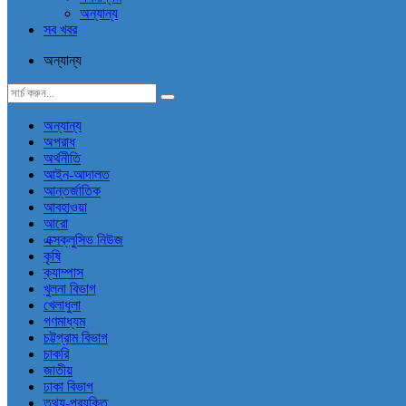
অন্যান্য
সব খবর
অন্যান্য
অন্যান্য
অপরাধ
অর্থনীতি
আইন-আদালত
আন্তর্জাতিক
আবহাওয়া
আরো
এক্সক্লুসিভ নিউজ
কৃষি
ক্যাম্পাস
খুলনা বিভাগ
খেলাধুলা
গণমাধ্যম
চট্টগ্রাম বিভাগ
চাকরি
জাতীয়
ঢাকা বিভাগ
তথ্য-প্রযুক্তি