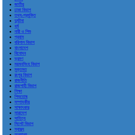
জাতীয়
ঢাকা বিভাগ
তথ্য-প্রযুক্তি
দুর্ঘটনা
ধর্ম
নারী ও শিশু
প্রবাস
বরিশাল বিভাগ
বাংলাদেশ
বিনোদন
ভ্রমণ
ময়মনসিংহ বিভাগ
মুক্তমত
রংপুর বিভাগ
রাজনীতি
রাজশাহী বিভাগ
শিক্ষা
শিশুতোষ
সম্পাদকীয়
সাক্ষাৎকার
সারাদেশ
সাহিত্য
সিলেট বিভাগ
স্বাস্থ্য
অন্যান্য