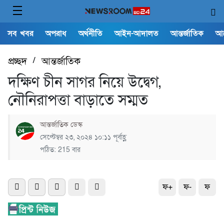
সব খবর
অপরাধ
অর্থনীতি
আইন-আদালত
আন্তর্জাতিক
আ
প্রচ্ছদ
/
আন্তর্জাতিক
দক্ষিণ চীন সাগর নিয়ে উদ্বেগ,
নৌনিরাপত্তা বাড়াতে সম্মত
আন্তর্জাতিক ডেস্ক
সেপ্টেম্বর ২৩, ২০২৪ ১০:১১ পূর্বাহ্ণ
পঠিত: 215 বার
ফ+
ফ-
ফ