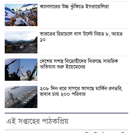
ক্যানসারের উচ্চ ঝুঁকিতে ইসরায়েলিরা
ভারতের হিমাচলে বাস উল্টে নিহত ৮, আহত
১০
দেশের সশস্ত্র বিদ্রোহীদের বিরুদ্ধে সামরিক
অভিযান শুরু ইয়েমেনের
২০৮ দিন ধরে সাগরে ভাসছে মার্কিন রণতরি,
জবাব চায় ২০০ পরিবার
এই সপ্তাহের পাঠকপ্রিয়