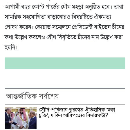
আগামী বছর কোস্ট গার্ডের যৌথ মহড়া অনুষ্ঠিত হবে। তারা
সামরিক সহযোগিতা বাড়ানোরও বিষয়টিতে ঐকমত্য
পোষণ করেন। কোয়াড সম্মেলনে প্রেসিডেন্ট বাইডেন চীনের
কথা উল্লেখ করলেও যৌথ বিবৃতিতে চীনের নাম উল্লেখ করা
হয়নি।
আন্তর্জাতিক সর্বশেষ
সৌদি-পাকিস্তান-তুরস্কের ঐতিহাসিক ‘মক্কা
চুক্তি’, মার্কিন আধিপত্যের বিদায়ঘণ্টা?