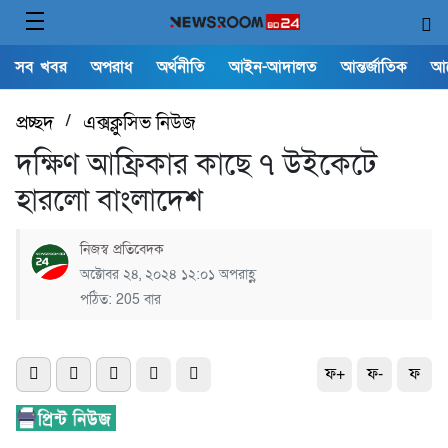
সব খবর
অপরাধ
অর্থনীতি
আইন-আদালত
আন্তর্জাতিক
আ
প্রচ্ছদ
/
এক্সক্লুসিভ নিউজ
দক্ষিণ আফ্রিকার কাছে ৭ উইকেটে
হারলো বাংলাদেশ
নিজস্ব প্রতিবেদক
অক্টোবর ২৪, ২০২৪ ১২:০১ অপরাহ্ণ
পঠিত: 205 বার
ফ+
ফ-
ফ