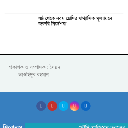
ষষ্ঠ থেকে নবম শ্রেণির ষাণ্মাসিক মূল্যায়নে
জরুরি নির্দেশনা
প্রকাশক ও সম্পাদক : সৈয়দ
তাওহিদুর রহমান।
শিরোনাম
সৌদি-পাকিস্তান-তুরস্কের ঐত