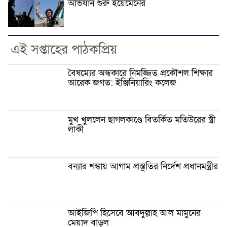
অভিযান শুরু ইয়েমেনের
এই সপ্তাহের পাঠকপ্রিয়
বৈষম্যের অন্ধকারে নিমজ্জিত প্রকৌশল শিক্ষার
আরেক জগত: ইঞ্জিনিয়ারিং কলেজ
মুখ খুললেন ছাগলকাণ্ডে বিতর্কিত মতিউরের স্ত্রী
লাকী
বন্যার শঙ্কায় আগাম প্রস্তুতির নির্দেশ প্রধানমন্ত্রীর
আইজিপি হিসেবে আবদুল্লাহ আল মামুনের
মেয়াদ বাড়ল