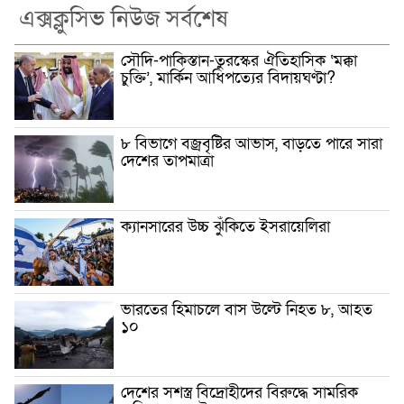
এক্সক্লুসিভ নিউজ সর্বশেষ
সৌদি-পাকিস্তান-তুরস্কের ঐতিহাসিক ‘মক্কা
চুক্তি’, মার্কিন আধিপত্যের বিদায়ঘণ্টা?
৮ বিভাগে বজ্রবৃষ্টির আভাস, বাড়তে পারে সারা
দেশের তাপমাত্রা
ক্যানসারের উচ্চ ঝুঁকিতে ইসরায়েলিরা
ভারতের হিমাচলে বাস উল্টে নিহত ৮, আহত
১০
দেশের সশস্ত্র বিদ্রোহীদের বিরুদ্ধে সামরিক