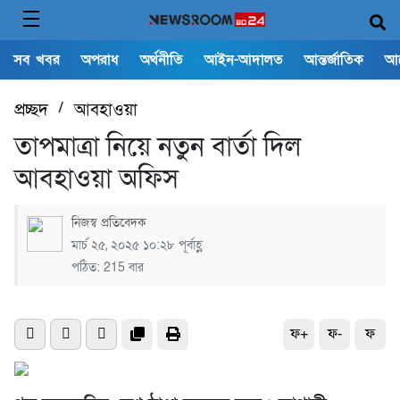
সব খবর
অপরাধ
অর্থনীতি
আইন-আদালত
আন্তর্জাতিক
আ
প্রচ্ছদ
/
আবহাওয়া
তাপমাত্রা নিয়ে নতুন বার্তা দিল
আবহাওয়া অফিস
নিজস্ব প্রতিবেদক
মার্চ ২৫, ২০২৫ ১০:২৮ পূর্বাহ্ণ
পঠিত: 215 বার
ফ+
ফ-
ফ