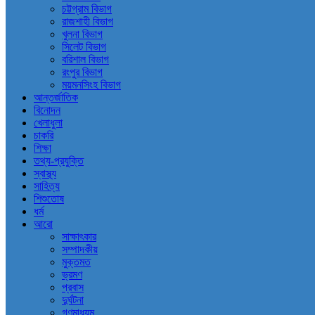
চট্টগ্রাম বিভাগ
রাজশাহী বিভাগ
খুলনা বিভাগ
সিলেট বিভাগ
বরিশাল বিভাগ
রংপুর বিভাগ
ময়মনসিংহ বিভাগ
আন্তর্জাতিক
বিনোদন
খেলাধুলা
চাকরি
শিক্ষা
তথ্য-প্রযুক্তি
স্বাস্থ্য
সাহিত্য
শিশুতোষ
ধর্ম
আরো
সাক্ষাৎকার
সম্পাদকীয়
মুক্তমত
ভ্রমণ
প্রবাস
দুর্ঘটনা
গণমাধ্যম