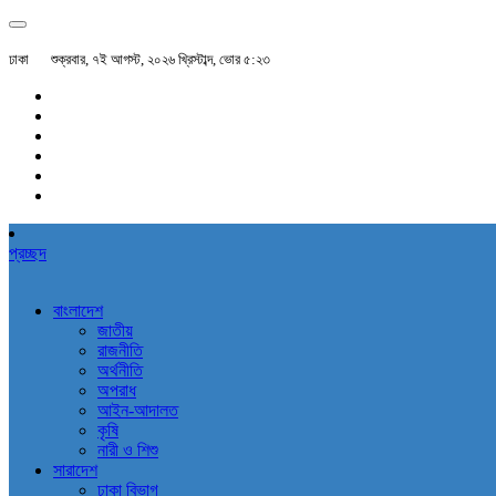
ঢাকা
শুক্রবার, ৭ই আগস্ট, ২০২৬ খ্রিস্টাব্দ, ভোর ৫:২৩
প্রচ্ছদ
বাংলাদেশ
জাতীয়
রাজনীতি
অর্থনীতি
অপরাধ
আইন-আদালত
কৃষি
নারী ও শিশু
সারাদেশ
ঢাকা বিভাগ