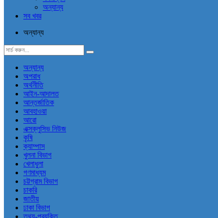
অন্যান্য
সব খবর
অন্যান্য
অন্যান্য
অপরাধ
অর্থনীতি
আইন-আদালত
আন্তর্জাতিক
আবহাওয়া
আরো
এক্সক্লুসিভ নিউজ
কৃষি
ক্যাম্পাস
খুলনা বিভাগ
খেলাধুলা
গণমাধ্যম
চট্টগ্রাম বিভাগ
চাকরি
জাতীয়
ঢাকা বিভাগ
তথ্য-প্রযুক্তি