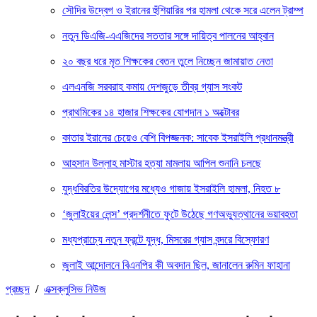
সৌদির উদ্বেগ ও ইরানের হুঁশিয়ারির পর হামলা থেকে সরে এলেন ট্রাম্প
নতুন ডিএজি-এএজিদের সততার সঙ্গে দায়িত্ব পালনের আহ্বান
২০ বছর ধরে মৃত শিক্ষকের বেতন তুলে নিচ্ছেন জামায়াত নেতা
এলএনজি সরবরাহ কমায় দেশজুড়ে তীব্র গ্যাস সংকট
প্রাথমিকের ১৪ হাজার শিক্ষকের যোগদান ১ অক্টোবর
কাতার ইরানের চেয়েও বেশি বিপজ্জনক: সাবেক ইসরাইলি প্রধানমন্ত্রী
আহসান উল্লাহ মাস্টার হত্যা মামলায় আপিল শুনানি চলছে
যুদ্ধবিরতির উদ্যোগের মধ্যেও গাজায় ইসরাইলি হামলা, নিহত ৮
‘জুলাইয়ের লেন্স’ প্রদর্শনীতে ফুটে উঠেছে গণঅভ্যুত্থানের ভয়াবহতা
মধ্যপ্রাচ্যে নতুন ফ্রন্টে যুদ্ধ, মিসরের গ্যাস বন্দরে বিস্ফোরণ
জুলাই আন্দোলনে বিএনপির কী অবদান ছিল, জানালেন রুমিন ফাহানা
প্রচ্ছদ
/
এক্সক্লুসিভ নিউজ