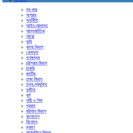
সব খবর
অপরাধ
অর্থনীতি
আইন-আদালত
আন্তর্জাতিক
আরো
কৃষি
খুলনা বিভাগ
খেলাধুলা
গণমাধ্যম
চট্টগ্রাম বিভাগ
চাকরি
জাতীয়
ঢাকা বিভাগ
তথ্য-প্রযুক্তি
দুর্ঘটনা
ধর্ম
নারী ও শিশু
প্রবাস
বরিশাল বিভাগ
বাংলাদেশ
বিনোদন
ভ্রমণ
ময়মনসিংহ বিভাগ