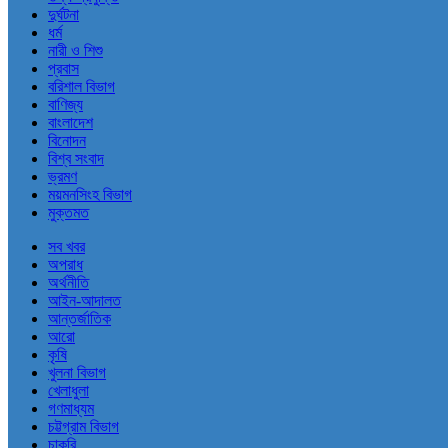
দুর্ঘটনা
ধর্ম
নারী ও শিশু
প্রবাস
বরিশাল বিভাগ
বাণিজ্য
বাংলাদেশ
বিনোদন
বিশ্ব সংবাদ
ভ্রমণ
ময়মনসিংহ বিভাগ
মুক্তমত
সব খবর
অপরাধ
অর্থনীতি
আইন-আদালত
আন্তর্জাতিক
আরো
কৃষি
খুলনা বিভাগ
খেলাধুলা
গণমাধ্যম
চট্টগ্রাম বিভাগ
চাকরি