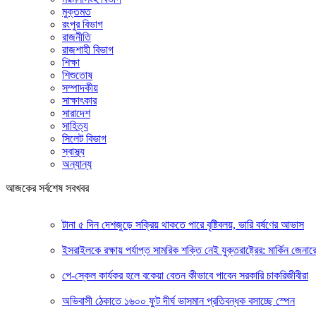
মুক্তমত
রংপুর বিভাগ
রাজনীতি
রাজশাহী বিভাগ
শিক্ষা
শিশুতোষ
সম্পাদকীয়
সাক্ষাৎকার
সারাদেশ
সাহিত্য
সিলেট বিভাগ
স্বাস্থ্য
অন্যান্য
আজকের সর্বশেষ সবখবর
টানা ৫ দিন দেশজুড়ে সক্রিয় থাকতে পারে বৃষ্টিবলয়, ভারি বর্ষণের আভাস
ইসরাইলকে রক্ষায় পর্যাপ্ত সামরিক শক্তি নেই যুক্তরাষ্ট্রের: মার্কিন জেনার
পে-স্কেল কার্যকর হলে বকেয়া বেতন কীভাবে পাবেন সরকারি চাকরিজীবীরা
অভিবাসী ঠেকাতে ১৬০০ ফুট দীর্ঘ ভাসমান প্রতিবন্ধক বসাচ্ছে স্পেন