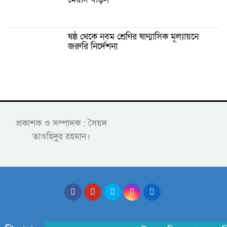
ষষ্ঠ থেকে নবম শ্রেণির ষাণ্মাসিক মূল্যায়নে
জরুরি নির্দেশনা
প্রকাশক ও সম্পাদক : সৈয়দ
তাওহিদুর রহমান।