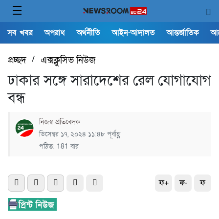
সব খবর
অপরাধ
অর্থনীতি
আইন-আদালত
আন্তর্জাতিক
আ
প্রচ্ছদ
/
এক্সক্লুসিভ নিউজ
ঢাকার সঙ্গে সারাদেশের রেল যোগাযোগ
বন্ধ
নিজস্ব প্রতিবেদক
ডিসেম্বর ১৭, ২০২৪ ১১:৪৮ পূর্বাহ্ণ
পঠিত: 181 বার
ফ+
ফ-
ফ