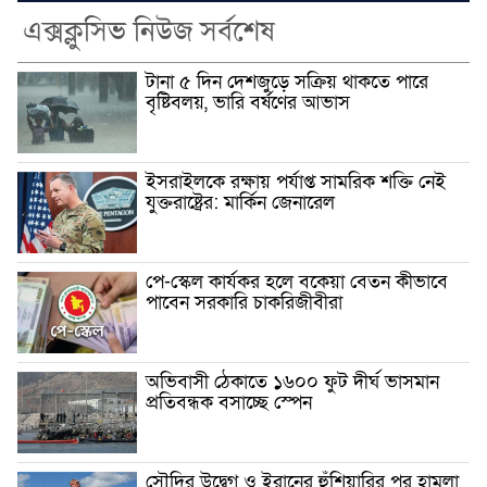
এক্সক্লুসিভ নিউজ সর্বশেষ
টানা ৫ দিন দেশজুড়ে সক্রিয় থাকতে পারে
বৃষ্টিবলয়, ভারি বর্ষণের আভাস
ইসরাইলকে রক্ষায় পর্যাপ্ত সামরিক শক্তি নেই
যুক্তরাষ্ট্রের: মার্কিন জেনারেল
পে-স্কেল কার্যকর হলে বকেয়া বেতন কীভাবে
পাবেন সরকারি চাকরিজীবীরা
অভিবাসী ঠেকাতে ১৬০০ ফুট দীর্ঘ ভাসমান
প্রতিবন্ধক বসাচ্ছে স্পেন
সৌদির উদ্বেগ ও ইরানের হুঁশিয়ারির পর হামলা