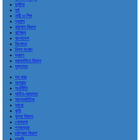
দুর্ঘটনা
ধর্ম
নারী ও শিশু
প্রবাস
বরিশাল বিভাগ
বাণিজ্য
বাংলাদেশ
বিনোদন
বিশ্ব সংবাদ
ভ্রমণ
ময়মনসিংহ বিভাগ
মুক্তমত
সব খবর
অপরাধ
অর্থনীতি
আইন-আদালত
আন্তর্জাতিক
আরো
কৃষি
খুলনা বিভাগ
খেলাধুলা
গণমাধ্যম
চট্টগ্রাম বিভাগ
চাকরি