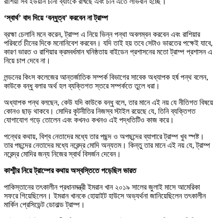
রাশিয়া সব ইউয়ান চীনা ব্যাংকে রাখছে এবং চীন এতে লাভবান হচ্ছে।
‘স্বার্থ’ বাদ দিয়ে ‘বন্ধুত্ব’ করবেন না ট্রাম্প
ব্রহ্মা চেলানি মনে করেন, ট্রাম্প এ নিয়ে ভিন্ন পন্থা অবলম্বন করবেন এবং রাশিয়ার
পরিবর্তে চীনের দিকে মনোনিবেশ করবেন। যদি তাই হয় তবে সেটাও ভারতের পক্ষেই যাবে,
কারণ ভারত ও রাশিয়ার ক্রমবর্ধমান ঘনিষ্ঠতায় বাইডেন প্রশাসনের মতো ট্রাম্প প্রশাসন এ
নিয়ে চাপ দেবে না।
লন্ডনের কিংস কলেজের আন্তর্জাতিক সম্পর্ক বিভাগের সাবেক অধ্যাপক হর্ষ পন্থ বলেন,
কাউকে বন্ধু বলার অর্থ হল ব্যক্তিগত স্তরে সম্পর্কতে তুলে ধরা।
অধ্যাপক পন্থ বলছেন, কেউ যদি কাউকে বন্ধু বলে, তার মানে এই নয় যে নীতিগত বিষয়ে
কোনও ছাড় থাকবে। মোদির কূটনীতির নিজস্ব স্টাইল রয়েছে যে, তিনি ব্যক্তিগত
যোগাযোগ গড়ে তোলেন এবং কখনও কখনও এই পদ্ধতিটিও কাজ করে।
পন্থের কথায়, বিশ্ব নেতাদের মধ্যে তার পছন্দ ও অপছন্দের ব্যাপারে ট্রাম্প খুব স্পষ্ট।
তার পছন্দের নেতাদের মধ্যে নরেন্দ্র মোদি অন্যতম। কিন্তু তার মানে এই নয় যে, ট্রাম্প
নরেন্দ্র মোদির জন্য নিজের স্বার্থ বিসর্জন দেবেন।
কাশ্মীর নিয়ে ট্রাম্পের কথায় অস্বস্তিতে পড়েছিল ভারত
পাকিস্তানের তৎকালীন প্রধানমন্ত্রী ইমরান খান ২০১৯ সালের জুলাই মাসে আমেরিকা
সফরে গিয়েছিলেন। ইমরান খানকে হোয়াইট হাউসে অভ্যর্থনা জানিয়েছিলেন তৎকালীন
মার্কিন প্রেসিডেন্ট ডোনাল্ড ট্রাম্প।