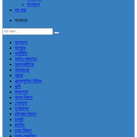
অন্যান্য
সব খবর
অন্যান্য
অন্যান্য
অপরাধ
অর্থনীতি
আইন-আদালত
আন্তর্জাতিক
আবহাওয়া
আরো
এক্সক্লুসিভ নিউজ
কৃষি
ক্যাম্পাস
খুলনা বিভাগ
খেলাধুলা
গণমাধ্যম
চট্টগ্রাম বিভাগ
চাকরি
জাতীয়
ঢাকা বিভাগ
তথ্য-প্রযুক্তি