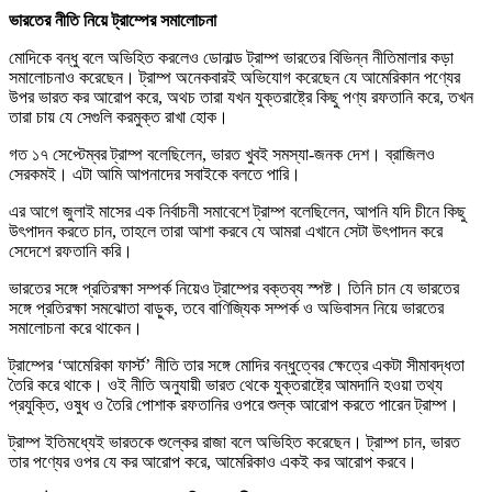
ভারতের নীতি নিয়ে ট্রাম্পের সমালোচনা
মোদিকে বন্ধু বলে অভিহিত করলেও ডোনাল্ড ট্রাম্প ভারতের বিভিন্ন নীতিমালার কড়া
সমালোচনাও করেছেন। ট্রাম্প অনেকবারই অভিযোগ করেছেন যে আমেরিকান পণ্যের
উপর ভারত কর আরোপ করে, অথচ তারা যখন যুক্তরাষ্ট্রে কিছু পণ্য রফতানি করে, তখন
তারা চায় যে সেগুলি করমুক্ত রাখা হোক।
গত ১৭ সেপ্টেম্বর ট্রাম্প বলেছিলেন, ভারত খুবই সমস্যা-জনক দেশ। ব্রাজিলও
সেরকমই। এটা আমি আপনাদের সবাইকে বলতে পারি।
এর আগে জুলাই মাসের এক নির্বাচনী সমাবেশে ট্রাম্প বলেছিলেন, আপনি যদি চীনে কিছু
উৎপাদন করতে চান, তাহলে তারা আশা করবে যে আমরা এখানে সেটা উৎপাদন করে
সেদেশে রফতানি করি।
ভারতের সঙ্গে প্রতিরক্ষা সম্পর্ক নিয়েও ট্রাম্পের বক্তব্য স্পষ্ট। তিনি চান যে ভারতের
সঙ্গে প্রতিরক্ষা সমঝোতা বাড়ুক, তবে বাণিজ্যিক সম্পর্ক ও অভিবাসন নিয়ে ভারতের
সমালোচনা করে থাকেন।
ট্রাম্পের ‘আমেরিকা ফার্স্ট’ নীতি তার সঙ্গে মোদির বন্ধুত্বের ক্ষেত্রে একটা সীমাবদ্ধতা
তৈরি করে থাকে। ওই নীতি অনুযায়ী ভারত থেকে যুক্তরাষ্ট্রে আমদানি হওয়া তথ্য
প্রযুক্তি, ওষুধ ও তৈরি পোশাক রফতানির ওপরে শুল্ক আরোপ করতে পারেন ট্রাম্প।
ট্রাম্প ইতিমধ্যেই ভারতকে শুল্কের রাজা বলে অভিহিত করেছেন। ট্রাম্প চান, ভারত
তার পণ্যের ওপর যে কর আরোপ করে, আমেরিকাও একই কর আরোপ করবে।