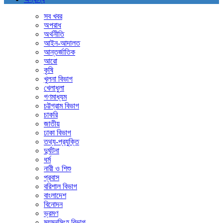
সব খবর
অপরাধ
অর্থনীতি
আইন-আদালত
আন্তর্জাতিক
আরো
কৃষি
খুলনা বিভাগ
খেলাধুলা
গণমাধ্যম
চট্টগ্রাম বিভাগ
চাকরি
জাতীয়
ঢাকা বিভাগ
তথ্য-প্রযুক্তি
দুর্ঘটনা
ধর্ম
নারী ও শিশু
প্রবাস
বরিশাল বিভাগ
বাংলাদেশ
বিনোদন
ভ্রমণ
ময়মনসিংহ বিভাগ