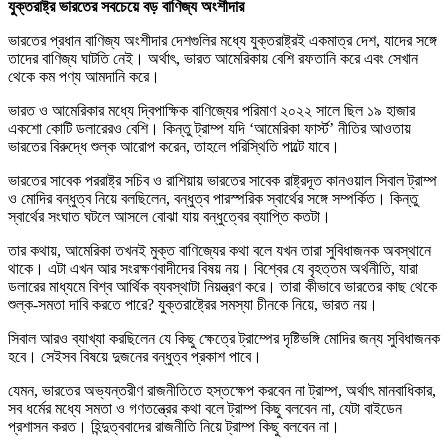
যুক্তরাষ্ট্র ভারতের সবচেয়ে বড় বাণিজ্য অংশীদার
ভারতের প্রধান বাণিজ্য অংশীদার দেশগুলির মধ্যে যুক্তরাষ্ট্রই একমাত্র দেশ, যাদের সঙ্গে
তাদের বাণিজ্য ঘাটতি নেই। অর্থাৎ, ভারত আমেরিকায় বেশি রফতানি করে এবং সেখান
থেকে কম পণ্য আমদানি করে।
ভারত ও আমেরিকার মধ্যে দ্বিপাক্ষিক বাণিজ্যের পরিমাণ ২০২২ সালে ছিল ১৯ হাজার
একশো কোটি ডলারেরও বেশি। কিন্তু ট্রাম্প যদি ‘আমেরিকা ফার্স্ট’ নীতির আওতায়
ভারতের বিরুদ্ধে শুল্ক আরোপ করেন, তাহলে পরিস্থিতি পাল্টে যাবে।
ভারতের সাবেক পররাষ্ট্র সচিব ও রাশিয়ায় ভারতের সাবেক রাষ্ট্রদূত কানওয়াল সিবাল ট্রাম্প
ও মোদির বন্ধুত্ব নিয়ে বলছিলেন, বন্ধুত্ব পারস্পরিক স্বার্থের সঙ্গে সম্পর্কিত। কিন্তু
স্বার্থের সংঘাত ঘটলে আসলে বোঝা যায় বন্ধুত্বের ব্যাপ্তি কতটা।
তার কথায়, আমেরিকা তখনই মুক্ত বাণিজ্যের কথা বলে যখন তারা সুবিধাজনক অবস্থানে
থাকে। এটা এখন আর সংরক্ষণবাদীদের বিষয় নয়। বিশ্বের যে বৃহত্তম অর্থনীতি, যারা
ডলারের মাধ্যমে বিশ্ব আর্থিক ব্যবস্থাটা নিয়ন্ত্রণ করে। তারা কীভাবে ভারতের কাছ থেকে
শুল্ক-সমতা দাবি করতে পারে? যুক্তরাষ্ট্রের সমস্যা চীনকে নিয়ে, ভারত নয়।
সিবাল আরও ব্যাখ্যা করছিলেন যে কিছু ক্ষেত্রে ট্রাম্পের দৃষ্টিভঙ্গি মোদির জন্য সুবিধাজনক
হবে। সেইসব বিষয়ে দুজনের বন্ধুত্ব প্রকাশ পাবে।
যেমন, ভারতের অভ্যন্তরীণ রাজনীতিতে হস্তক্ষেপ করবেন না ট্রাম্প, অর্থাৎ মানবাধিকার,
সব ধর্মের মধ্যে সমতা ও গণতন্ত্রের কথা বলে ট্রাম্প কিছু বলবেন না, যেটা বাইডেন
প্রশাসন করত। হিন্দুত্ববাদের রাজনীতি নিয়ে ট্রাম্প কিছু বলবেন না।