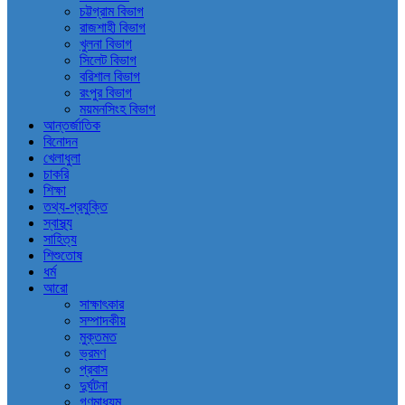
চট্টগ্রাম বিভাগ
রাজশাহী বিভাগ
খুলনা বিভাগ
সিলেট বিভাগ
বরিশাল বিভাগ
রংপুর বিভাগ
ময়মনসিংহ বিভাগ
আন্তর্জাতিক
বিনোদন
খেলাধুলা
চাকরি
শিক্ষা
তথ্য-প্রযুক্তি
স্বাস্থ্য
সাহিত্য
শিশুতোষ
ধর্ম
আরো
সাক্ষাৎকার
সম্পাদকীয়
মুক্তমত
ভ্রমণ
প্রবাস
দুর্ঘটনা
গণমাধ্যম