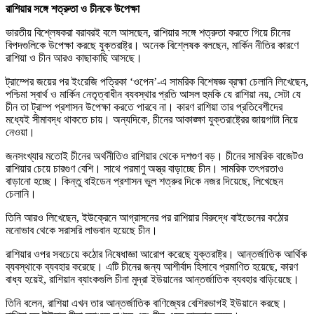
রাশিয়ার সঙ্গে শত্রুতা ও চীনকে উপেক্ষা
ভারতীয় বিশ্লেষকরা বরাবরই বলে আসছেন, রাশিয়ার সঙ্গে শত্রুতা করতে গিয়ে চীনের
বিপদগুলিকে উপেক্ষা করছে যুক্তরাষ্ট্র। অনেক বিশ্লেষক বলছেন, মার্কিন নীতির কারণে
রাশিয়া ও চীন আরও কাছাকাছি আসছে।
ট্রাম্পের জয়ের পর ইংরেজি পত্রিকা ‘ওপেন’-এ সামরিক বিশেষজ্ঞ ব্রহ্মা চেলানি লিখেছেন,
পশ্চিমা স্বার্থ ও মার্কিন নেতৃত্বাধীন ব্যবস্থার প্রতি আসল হুমকি যে রাশিয়া নয়, সেটা যে
চীন তা ট্রাম্প প্রশাসন উপেক্ষা করতে পারবে না। কারণ রাশিয়া তার প্রতিবেশীদের
মধ্যেই সীমাবদ্ধ থাকতে চায়। অন্যদিকে, চীনের আকাঙ্ক্ষা যুক্তরাষ্ট্রের জায়গাটা নিয়ে
নেওয়া।
জনসংখ্যার মতোই চীনের অর্থনীতিও রাশিয়ার থেকে দশগুণ বড়। চীনের সামরিক বাজেটও
রাশিয়ার চেয়ে চারগুণ বেশি। সাথে পরমাণু অস্ত্র বাড়াচ্ছে চীন। সামরিক তৎপরতাও
বাড়ানো হচ্ছে। কিন্তু বাইডেন প্রশাসন ভুল শত্রুর দিকে নজর দিয়েছে, লিখেছেন
চেলানি।
তিনি আরও লিখেছেন, ইউক্রেনে আগ্রাসনের পর রাশিয়ার বিরুদ্ধে বাইডেনের কঠোর
মনোভাব থেকে সরাসরি লাভবান হয়েছে চীন।
রাশিয়ার ওপর সবচেয়ে কঠোর নিষেধাজ্ঞা আরোপ করেছে যুক্তরাষ্ট্র। আন্তর্জাতিক আর্থিক
ব্যবস্থাকে ব্যবহার করেছে। এটি চীনের জন্য আশীর্বাদ হিসাবে প্রমাণিত হয়েছে, কারণ
বাধ্য হয়েই, রাশিয়ান ব্যাংকগুলি চীনা মুদ্রা ইউয়ানের আন্তর্জাতিক ব্যবহার বাড়িয়েছে।
তিনি বলেন, রাশিয়া এখন তার আন্তর্জাতিক বাণিজ্যের বেশিরভাগই ইউয়ানে করছে।