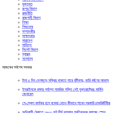
মুক্তমত
রংপুর বিভাগ
রাজনীতি
রাজশাহী বিভাগ
শিক্ষা
শিশুতোষ
সম্পাদকীয়
সাক্ষাৎকার
সারাদেশ
সাহিত্য
সিলেট বিভাগ
স্বাস্থ্য
অন্যান্য
আজকের সর্বশেষ সবখবর
টানা ৫ দিন দেশজুড়ে সক্রিয় থাকতে পারে বৃষ্টিবলয়, ভারি বর্ষণের আভাস
ইসরাইলকে রক্ষায় পর্যাপ্ত সামরিক শক্তি নেই যুক্তরাষ্ট্রের: মার্কিন
জেনারেল
পে-স্কেল কার্যকর হলে বকেয়া বেতন কীভাবে পাবেন সরকারি চাকরিজীবীরা
অভিবাসী ঠেকাতে ১৬০০ ফুট দীর্ঘ ভাসমান প্রতিবন্ধক বসাচ্ছে স্পেন