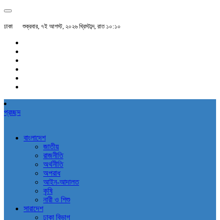
ঢাকা
শুক্রবার, ৭ই আগস্ট, ২০২৬ খ্রিস্টাব্দ, রাত ১০:১০
প্রচ্ছদ
বাংলাদেশ
জাতীয়
রাজনীতি
অর্থনীতি
অপরাধ
আইন-আদালত
কৃষি
নারী ও শিশু
সারাদেশ
ঢাকা বিভাগ