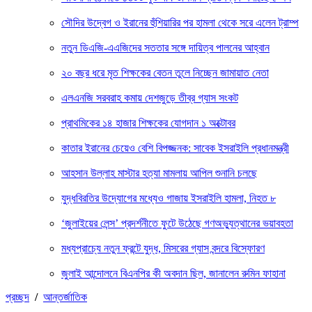
সৌদির উদ্বেগ ও ইরানের হুঁশিয়ারির পর হামলা থেকে সরে এলেন ট্রাম্প
নতুন ডিএজি-এএজিদের সততার সঙ্গে দায়িত্ব পালনের আহ্বান
২০ বছর ধরে মৃত শিক্ষকের বেতন তুলে নিচ্ছেন জামায়াত নেতা
এলএনজি সরবরাহ কমায় দেশজুড়ে তীব্র গ্যাস সংকট
প্রাথমিকের ১৪ হাজার শিক্ষকের যোগদান ১ অক্টোবর
কাতার ইরানের চেয়েও বেশি বিপজ্জনক: সাবেক ইসরাইলি প্রধানমন্ত্রী
আহসান উল্লাহ মাস্টার হত্যা মামলায় আপিল শুনানি চলছে
যুদ্ধবিরতির উদ্যোগের মধ্যেও গাজায় ইসরাইলি হামলা, নিহত ৮
‘জুলাইয়ের লেন্স’ প্রদর্শনীতে ফুটে উঠেছে গণঅভ্যুত্থানের ভয়াবহতা
মধ্যপ্রাচ্যে নতুন ফ্রন্টে যুদ্ধ, মিসরের গ্যাস বন্দরে বিস্ফোরণ
জুলাই আন্দোলনে বিএনপির কী অবদান ছিল, জানালেন রুমিন ফাহানা
প্রচ্ছদ
/
আন্তর্জাতিক