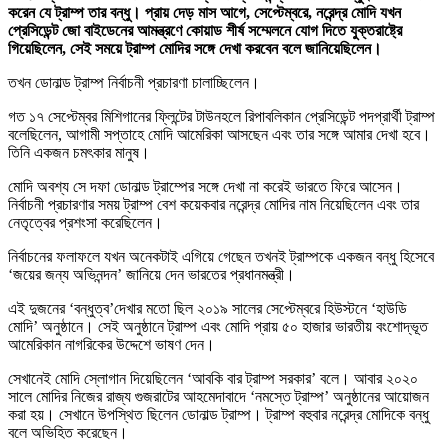
করেন যে ট্রাম্প তার বন্ধু। প্রায় দেড় মাস আগে, সেপ্টেম্বরে, নরেন্দ্র মোদি যখন
প্রেসিডেন্ট জো বাইডেনের আমন্ত্রণে কোয়াড শীর্ষ সম্মেলনে যোগ দিতে যুক্তরাষ্ট্রে
গিয়েছিলেন, সেই সময়ে ট্রাম্প মোদির সঙ্গে দেখা করবেন বলে জানিয়েছিলেন।
তখন ডোনাল্ড ট্রাম্প নির্বাচনী প্রচারণা চালাচ্ছিলেন।
গত ১৭ সেপ্টেম্বর মিশিগানের ফ্লিন্টের টাউনহলে রিপাবলিকান প্রেসিডেন্ট পদপ্রার্থী ট্রাম্প
বলেছিলেন, আগামী সপ্তাহে মোদি আমেরিকা আসছেন এবং তার সঙ্গে আমার দেখা হবে।
তিনি একজন চমৎকার মানুষ।
মোদি অবশ্য সে দফা ডোনাল্ড ট্রাম্পের সঙ্গে দেখা না করেই ভারতে ফিরে আসেন।
নির্বাচনী প্রচারণার সময় ট্রাম্প বেশ কয়েকবার নরেন্দ্র মোদির নাম নিয়েছিলেন এবং তার
নেতৃত্বের প্রশংসা করেছিলেন।
নির্বাচনের ফলাফলে যখন অনেকটাই এগিয়ে গেছেন তখনই ট্রাম্পকে একজন বন্ধু হিসেবে
‘জয়ের জন্য অভিনন্দন’ জানিয়ে দেন ভারতের প্রধানমন্ত্রী।
এই দুজনের ‘বন্ধুত্ব’দেখার মতো ছিল ২০১৯ সালের সেপ্টেম্বরে হিউস্টনে ‘হাউডি
মোদি’ অনুষ্ঠানে। সেই অনুষ্ঠানে ট্রাম্প এবং মোদি প্রায় ৫০ হাজার ভারতীয় বংশোদ্ভূত
আমেরিকান নাগরিকের উদ্দেশে ভাষণ দেন।
সেখানেই মোদি স্লোগান দিয়েছিলেন ‘আবকি বার ট্রাম্প সরকার’ বলে। আবার ২০২০
সালে মোদির নিজের রাজ্য গুজরাটের আহমেদাবাদে ‘নমস্তে ট্রাম্প’ অনুষ্ঠানের আয়োজন
করা হয়। সেখানে উপস্থিত ছিলেন ডোনাল্ড ট্রাম্প। ট্রাম্প বহুবার নরেন্দ্র মোদিকে বন্ধু
বলে অভিহিত করেছেন।