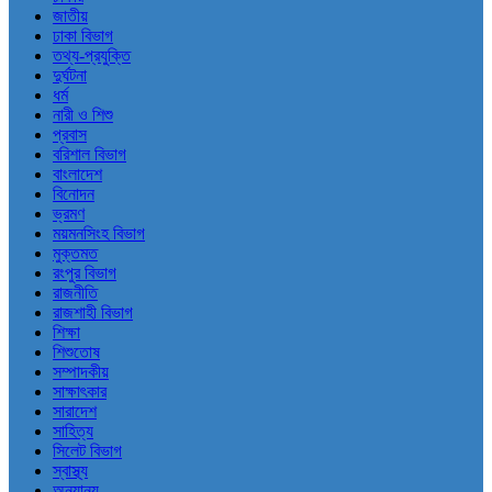
জাতীয়
ঢাকা বিভাগ
তথ্য-প্রযুক্তি
দুর্ঘটনা
ধর্ম
নারী ও শিশু
প্রবাস
বরিশাল বিভাগ
বাংলাদেশ
বিনোদন
ভ্রমণ
ময়মনসিংহ বিভাগ
মুক্তমত
রংপুর বিভাগ
রাজনীতি
রাজশাহী বিভাগ
শিক্ষা
শিশুতোষ
সম্পাদকীয়
সাক্ষাৎকার
সারাদেশ
সাহিত্য
সিলেট বিভাগ
স্বাস্থ্য
অন্যান্য